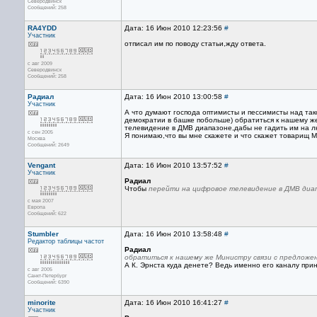
Северодвинск
Сообщений: 258
RA4YDD
Дата: 16 Июн 2010 12:23:56
#
Участник
отписал им по поводу статьи,жду ответа.
с авг 2009
Северодвинск
Сообщений: 258
Радиал
Дата: 16 Июн 2010 13:00:58
#
Участник
А что думают господа оптимисты и пессимисты над так
демократии в башке побольше) обратиться к нашему же
телевидение в ДМВ диапазоне,дабы не гадить им на 
с сен 2005
Я понимаю,что вы мне скажете и что скажет товарищ М
Москва
Сообщений: 2649
Vengant
Дата: 16 Июн 2010 13:57:52
#
Участник
Радиал
Чтобы
перейти на цифровое телевидение в ДМВ диа
с мая 2007
Европа
Сообщений: 622
Stumbler
Дата: 16 Июн 2010 13:58:48
#
Редактор
таблицы частот
Радиал
обратиться к нашему же Министру связи с предложен
А К. Эрнста куда денете? Ведь именно его каналу при
с авг 2005
Санкт-Петербург
Сообщений: 6390
minorite
Дата: 16 Июн 2010 16:41:27
#
Участник