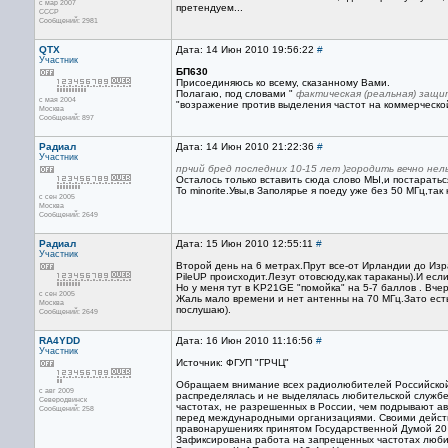
с мар 2007
претендуем...
CCCP
Сообщений: 2981
QTX
Дата: 14 Июн 2010 19:56:22
#
Участник
БП630
Присоединяюсь ко всему, сказанному Вами.
Полагаю, под словами "
фактическая (реальная) защи
с мая 2004
"возражение против выделения частот на коммерческо
Москва
Сообщений: 897
Радиал
Дата: 14 Июн 2010 21:22:36
#
Участник
прчий бред последних 10-15 лет )городить вечно нел
Осталось только вставить сюда слово МЫ,и постараться
To minorite.Увы,в Заполярье я поеду уже без 50 МГц,та
с сен 2005
Москва
Сообщений: 2649
Радиал
Дата: 15 Июн 2010 12:55:11
#
Участник
Второй день на 6 метрах.Прут все-от Ирландии до Изра
PileUP происходит.Лезут отовсюду,как тараканы).И ес
Но у меня тут в KP21GE "помойка" на 5-7 баллов . Вч
с сен 2005
Жаль мало времени и нет антенны на 70 МГц.Зато есть
Москва
послушаю).
Сообщений: 2649
RA4YDD
Дата: 16 Июн 2010 11:16:56
#
Участник
Источник: ФГУП "ГРЧЦ"
Обращаем внимание всех радиолюбителей Российской 
с авг 2009
распределялась и не выделялась любительской службе
Северодвинск
частотах, не разрешенных в России, чем подрывают а
Сообщений: 258
перед международными организациями. Своими действ
правонарушениях принятом Государственной Думой 20
Зафиксирована работа на запрещенных частотах люби