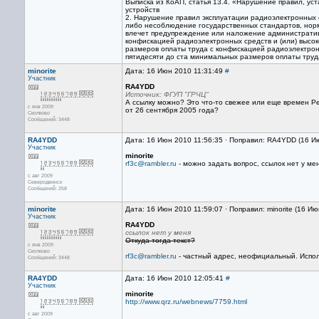
Выписка из КоАП, статья 13.4. «Нарушение правил, ус
устройств
2. Нарушение правил эксплуатации радиоэлектронных 
либо несоблюдение государственных стандартов, нор
влечет предупреждение или наложение административ
конфискацией радиоэлектронных средств и (или) высок
размеров оплаты труда с конфискацией радиоэлектронн
пятидесяти до ста минимальных размеров оплаты труда
minorite
Дата: 16 Июн 2010 11:31:49
#
Участник
RA4YDD
Источник: ФГУП "ГРЧЦ"
А ссылку можно? Это что-то свежее или еще времен Р
с янв 2009
от 26 сентября 2005 года?
Сколково
Сообщений: 3448
RA4YDD
Дата: 16 Июн 2010 11:56:35 · Поправил: RA4YDD (16 И
Участник
minorite
rf3c@rambler.ru
- можно задать вопрос, ссылок нет у мен
с авг 2009
Северодвинск
Сообщений: 258
minorite
Дата: 16 Июн 2010 11:59:07 · Поправил: minorite (16 И
Участник
RA4YDD
ссылок нет у меня
Откуда тогда текст?
с янв 2009
Сколково
rf3c@rambler.ru
- частный адрес, неофициальный. Испол
Сообщений: 3448
RA4YDD
Дата: 16 Июн 2010 12:05:41
#
Участник
minorite
http://www.qrz.ru/webnews/7759.html
с авг 2009