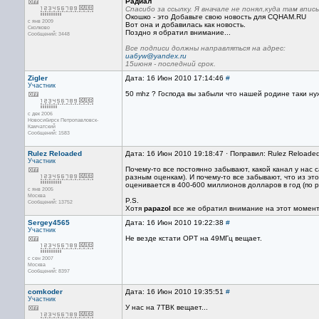
Радиал
Спасибо за ссылку. Я вначале не понял,куда там впи
Окошко - это Добавьте свою новость для CQHAM.RU
с янв 2009
Вот она и добавилась как новость.
Сколково
Поздно я обратил внимание...
Сообщений: 3448
Все подписи должны направляться на адрес:
ua6yw@yandex.ru
15июня - последний срок.
Zigler
Дата: 16 Июн 2010 17:14:46
#
Участник
50 mhz ? Господа вы забыли что нашей родине таки ну
с дек 2006
Новосибирск Петропавловск-
Камчатский
Сообщений: 1583
Rulez Reloaded
Дата: 16 Июн 2010 19:18:47 · Поправил: Rulez Reloade
Участник
Почему-то все постоянно забывают, какой канал у нас
разным оценкам). И почему-то все забывают, что из эт
оценивается в 400-600 миллионов долларов в год (по 
с янв 2005
Москва
P.S.
Сообщений: 13752
Хотя
papazol
все же обратил внимание на этот момент.
Sergey4565
Дата: 16 Июн 2010 19:22:38
#
Участник
Не везде кстати ОРТ на 49МГц вещает.
с сен 2007
Москва
Сообщений: 8397
comkoder
Дата: 16 Июн 2010 19:35:51
#
Участник
У нас на 7ТВК вещает...