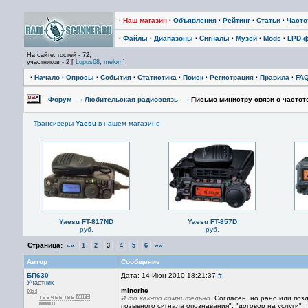
·
Наш магазин
·
Объявления
·
Рейтинг
·
Статьи
·
Част
·
Файлы
·
Диапазоны
·
Сигналы
·
Музей
·
Mods
·
LPD-
На сайте: гостей - 72,
участников - 2 [
Lupus68
,
melom
]
·
Начало
·
Опросы
·
События
·
Статистика
·
Поиск
·
Регистрация
·
Правила
·
FA
Форум
—›
Любительская радиосвязь
—›
Письмо министру связи о частот
Трансиверы
Yaesu
в нашем магазине
Yaesu FT-817ND
Yaesu FT-857D
руб.
руб.
Страница:
««
»»
1
2
3
4
5
6
Автор
Сообщение
БП630
Дата: 14 Июн 2010 18:21:37
#
Участник
minorite
И то как-то сомнительно.
Согласен, но рано или позд
позывного сигнала опознавания", "договор на услуги" ,