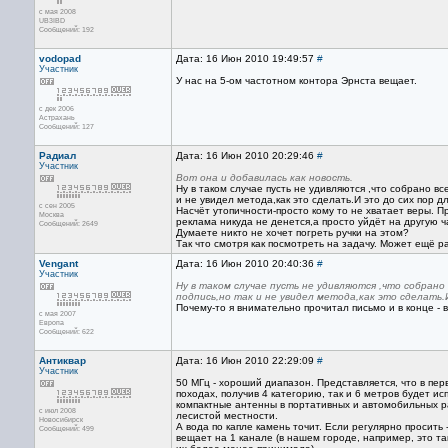
с мая 2008
UB3IBD
Сообщений: 192
vodopad
Дата: 16 Июн 2010 19:49:57
#
Участник
У нас на 5-ом частотном контора Эрнста вещает.
с дек 2006
Астрахань
Сообщений: 127
Радиал
Дата: 16 Июн 2010 20:29:46
#
Участник
Вот она и добавилась как новость.
Ну в таком случае пусть не удивляются ,что собрано в
и не увидел метода,как это сделать.И это до сих пор д
с сен 2005
Насчёт утопичности-просто кому то не хватает веры. Пр
Москва
реклама никуда не денется,а просто уйдёт на другую ч
Сообщений: 2649
Думаете никто не хочет погреть ручки на этом?
Так что смотря как посмотреть на задачу. Может ещё 
Vengant
Дата: 16 Июн 2010 20:40:36
#
Участник
Ну в таком случае пусть не удивляются ,что собрано
подпись,но так и не увидел метода,как это сделать.И
Почему-то я внимательно прочитал письмо и в конце - 
с мая 2007
Европа
Сообщений: 622
Антиквар
Дата: 16 Июн 2010 22:29:09
#
Участник
50 МГц - хороший диапазон. Представляется, что в пер
походах, получив 4 категорию, так и 6 метров будет и
компактные антенны в портативных и автомобильных ра
с июл 2008
лесистой местности.
Новосибирск
А вода по капле камень точит. Если регулярно просить
Сообщений: 499
вещает на 1 канале (в нашем городе, например, это т