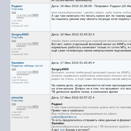
их более-менее принимала)
Радиал
Дата: 16 Июн 2010 22:38:09 · Поправил: Радиал (16 И
Участник
вот неожиданность! - увидел адрес, куда слать подп
А где там написано,что писать нужно вот по такому ад
бы нашлись умники ему звонить посреди ночи подпись 
с сен 2005
Москва
Сообщений: 2649
Sergey4565
Дата: 16 Июн 2010 22:45:32
#
Участник
чтобы даже относительно короткая телеантенна их
Вот-вот, никто отдельный волновой канал на 49МГц ст
нормально работать начинают только от сотен МГц, и 
с сен 2007
ещё сами телевизоры своим импульсником подгаживают
Москва
Сообщений: 8397
Stumbler
Дата: 17 Июн 2010 01:45:45
#
Редактор
таблицы частот
Sergey4565
Вот-вот, никто отдельный волновой канал на 49МГц
антенн нормально работать начинают только от сот
с авг 2005
равно не очень, а ещё сами телевизоры своим импул
Санкт-Петербург
Сообщений: 6390
На самом деле, когда начинаются летние прохождения
на этом канале. Вопрос не в том, что возымеет это пис
ТВ дипазоне крайне низка, в нынешнее время.
minorite
Дата: 17 Июн 2010 02:07:22
#
Участник
Радиал
А где там написано,что писать нужно вот по такому
Прямо там и написано:
с янв 2009
Все подписи должны направляться на адрес:
Сколково
ua6yw@yandex.ru
Сообщений: 3448
То есть предлагалось отправить свои данные в формат
Stumbler
Целесообразность вещания на I ТВ дипазоне крайне н
А вот
это
близко к истине?