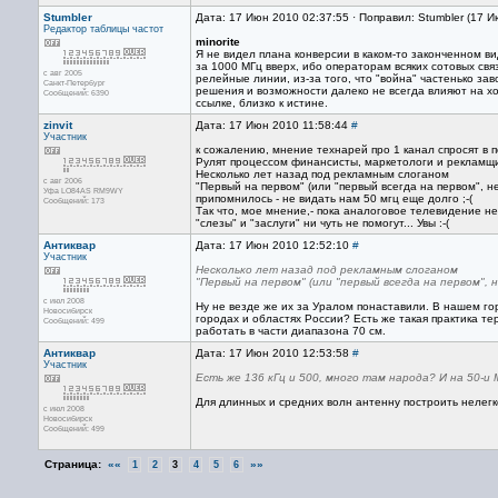
Stumbler
Дата: 17 Июн 2010 02:37:55 · Поправил: Stumbler (17 
Редактор
таблицы частот
minorite
Я не видел плана конверсии в каком-то законченном ви
за 1000 МГц вверх, ибо операторам всяких сотовых св
с авг 2005
релейные линии, из-за того, что "война" частенько з
Санкт-Петербург
решения и возможности далеко не всегда влияют на ход
Сообщений: 6390
ссылке, близко к истине.
zinvit
Дата: 17 Июн 2010 11:58:44
#
Участник
к сожалению, мнение технарей про 1 канал спросят в 
Рулят процессом финансисты, маркетологи и рекламщи
Несколько лет назад под рекламным слоганом
с авг 2006
"Первый на первом" (или "первый всегда на первом", н
Уфа LO84AS RM9WY
припомнилось - не видать нам 50 мгц еще долго ;-(
Сообщений: 173
Так что, мое мнение,- пока аналоговое телевидение не 
"слезы" и "заслуги" ни чуть не помогут... Увы :-(
Антиквар
Дата: 17 Июн 2010 12:52:10
#
Участник
Несколько лет назад под рекламным слоганом
"Первый на первом" (или "первый всегда на первом",
с июл 2008
Ну не везде же их за Уралом понаставили. В нашем го
Новосибирск
городах и областях России? Есть же такая практика 
Сообщений: 499
работать в части диапазона 70 см.
Антиквар
Дата: 17 Июн 2010 12:53:58
#
Участник
Есть же 136 кГц и 500, много там народа? И на 50-и
Для длинных и средних волн антенну построить нелегк
с июл 2008
Новосибирск
Сообщений: 499
Страница:
««
»»
1
2
3
4
5
6