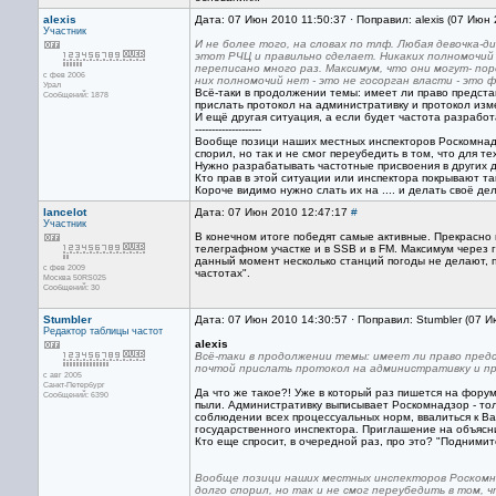
alexis
Дата: 07 Июн 2010 11:50:37 · Поправил: alexis (07 Июн
Участник
И не более того, на словах по тлф. Любая девочка-д
этот РЧЦ и правильно сделает. Никаких полномочий в
переписано много раз. Максимум, что они могут- пор
с фев 2006
них полномочий нет - это не госорган власти - это 
Урал
Всё-таки в продолжении темы: имеет ли право предста
Сообщений: 1878
прислать протокол на административку и протокол изм
И ещё другая ситуация, а если будет частота разработ
--------------------
Вообще позици наших местных инспекторов Роскомнадзо
спорил, но так и не смог переубедить в том, что для 
Нужно разрабатывать частотные присвоения в других д
Кто прав в этой ситуации или инспектора покрывают та
Короче видимо нужно слать их на .... и делать своё дел
lancelot
Дата: 07 Июн 2010 12:47:17
#
Участник
В конечном итоге победят самые активные. Прекрасно 
телеграфном участке и в SSB и в FM. Максимум через 
данный момент несколько станций погоды не делают, п
с фев 2009
частотах".
Москва 50RS025
Сообщений: 30
Stumbler
Дата: 07 Июн 2010 14:30:57 · Поправил: Stumbler (07 
Редактор
таблицы частот
alexis
Всё-таки в продолжении темы: имеет ли право пред
почтой прислать протокол на административку и п
с авг 2005
Санкт-Петербург
Да что же такое?! Уже в который раз пишется на форум
Сообщений: 6390
пыли. Административку выписывает Роскомнадзор - тол
соблюдении всех процессуальных норм, ввалиться к Ва
государственного инспектора. Приглашение на объясни
Кто еще спросит, в очередной раз, про это? "Поднимите
Вообще позици наших местных инспекторов Роскомна
долго спорил, но так и не смог переубедить в том, 