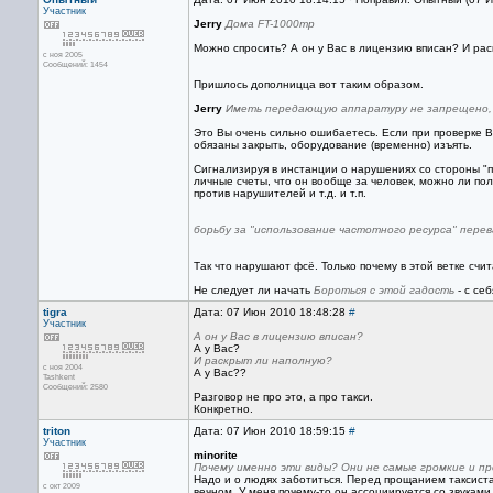
Участник
Jerry
Дома FT-1000mp
Можно спросить? А он у Вас в лицензию вписан? И рас
с ноя 2005
Сообщений: 1454
Пришлось дополницца вот таким образом.
Jerry
Иметь передающую аппаратуру не запрещено, 
Это Вы очень сильно ошибаетесь. Если при проверке 
обязаны закрыть, оборудование (временно) изъять.
Сигнализируя в инстанции о нарушениях со стороны "пр
личные счеты, что он вообще за человек, можно ли по
против нарушителей и т.д. и т.п.
борьбу за "использование частотного ресурса" пер
Так что нарушают фсё. Только почему в этой ветке счи
Не следует ли начать
Бороться с этой гадость
- с себ
tigra
Дата: 07 Июн 2010 18:48:28
#
Участник
А он у Вас в лицензию вписан?
А у Вас?
И раскрыт ли наполную?
с ноя 2004
А у Вас??
Tashkent
Сообщений: 2580
Разговор не про это, а про такси.
Конкретно.
triton
Дата: 07 Июн 2010 18:59:15
#
Участник
minorite
Почему именно эти виды? Они не самые громкие и п
Надо и о людях заботиться. Перед прощанием таксиста
с окт 2009
вечном. У меня почему-то он ассоциируется со звуками