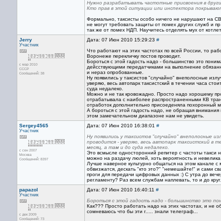
Нужно разрабатывать частотные присвоения в других
Кто прав в этой ситуации или инспектора покрываю
Формально, таксисты особо ничего не нарушают на СВ,
не могут требовать защиты от помех других служб и пр
так же от помех НДП. Научитесь отделять мух от котле
Jerry
Дата: 07 Июн 2010 15:29:23
#
Участник
Что работают на этих частотах по всей России, то рабо
Воронеже перекличку постов проводит.
Бороться с этой гадость надо - большинство это поним
с мар 2010
дейсствующими передатчиками на выполнение обязанн
CCCP
и нераз опробованные.
Сообщений: 38
Ну появились у таксистов "случайно" внеполосные излуч
уверяю, весь автопарк таксистский в течении часа сто
суда недалеко.
Можно и не так кровожадно. Просто надо хорошему пр
отрабатывала с наиболее распространенными КВ транс
отработок дополнительно присоеденяла похоронный м
А бороться с этой гадость надо, не обращая внимания
этом замечательном диапазоне нам не увидеть.
Sergey4565
Дата: 07 Июн 2010 16:38:01
#
Участник
Ну появились у таксистов "случайно" внеполосные изл
проводится - уверяю, весь автопарк таксистский в т
месяц, а там и до суда недалеко.
с сен 2007
Это всмысле односторонний репитер с частоты такси на 
Москва
можно на раздачу люлей, хоть вероятность и невелика
Сообщений: 8397
Лучше наверное культурно общаться на этом канале с 
обвизжатся, дескать "кто это?" "немешайте!" и сами с
проги для передачи цифровых данных :) С утра до вечер
регламенту? Раз всем службам наплевать, то и до кру
papazol
Дата: 07 Июн 2010 16:40:11
#
Участник
Бороться с этой гадость надо - большинство это по
Как??? Просто работать надо на этих частотах, и не 
сомневаюсь что бы эти г..... знали телеграф...
с дек 2009
Сообщений: 73