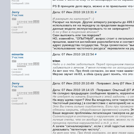
Россия
Сообщений: 1356
PS В принципе дело вкуса, можно и по прикольнее что-
Jerry
Дата: 07 Июн 2010 19:13:31
#
Участник
И раскрыт ли наполную? :-)
Раскрыт на полную. Другие аппарату раскрыты до 499
использовать ее на передачу за пределами выделенных 
с мар 2010
данные модели эксплуатировыать то не запрещено?
CCCP
А он у Вас в лицензию вписан?
Сообщений: 38
Скан выложить или так поверим?
НО, извиняйте, "ОПЫТНЫЙ", вопрос стоит о легальнос
прошлом, кажется английские раиолюбители и соответс
адрес руководства государства. Тогда громогласно "вык
"использование частотного ресурса" перевалили на ра
minorite
Дата: 07 Июн 2010 19:22:54
#
Участник
triton
Надо и о людях заботиться. Перед прощанием такси
задуматься о вечном. У меня почему-то он ассоциируе
с янв 2009
Ах вот оно что. Про throb согласен, он мне тоже каким
Сколково
Мерзко звучит mt-63, а olivia сразу дает понять, что э
Сообщений: 3448
Jerry
Дата: 07 Июн 2010 20:10:49 · Поправил: Jerry (07 Июн 
Участник
Дата: 07 Июн 2010 18:14:15 · Поправил: Опытный (07 И
Не солидно предыдущее сообщение править, корректнее
Не следует ли начать Бороться с этой гадость - с се
с мар 2010
На вору шапка горит? Или Вы владелец сети таксистск
CCCP
Частотный расклад ( в соответствие с категорией) не 
Сообщений: 38
Это Вы очень сильно ошибаетесь. Если при проверке
обязаны закрыть, оборудование (временно) изъять
Эт
Ваше видение проблеммы легализации таксеров на де
Сигнализируя в инстанции о нарушениях со стороны "п
личные счеты, что он вообще за человек, можно ли 
процесса против нарушителей и т.д. и т.п
А зачем "сигнализировать", если с этой гадостью мож
доказывать "патентную чистоту".
Ах вот оно что. Про throb согласен, он мне тоже ка