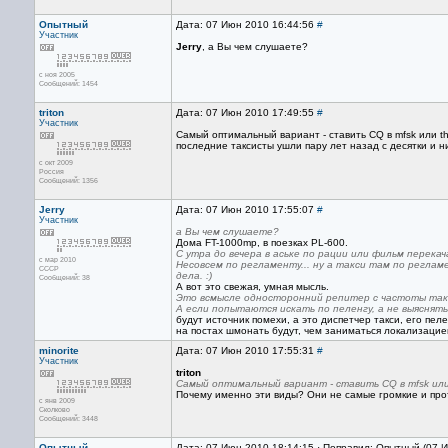
Опытный
Дата: 07 Июн 2010 16:44:56
#
Участник
Jerry
, а Вы чем слушаете?
с ноя 2005
Сообщений: 1454
triton
Дата: 07 Июн 2010 17:49:55
#
Участник
Самый оптимальный вариант - ставить CQ в mfsk или thr
последние таксисты ушли пару лет назад с десятки и 
с окт 2009
Россия
Сообщений: 1356
Jerry
Дата: 07 Июн 2010 17:55:07
#
Участник
а Вы чем слушаете?
Дома FT-1000mp, в поезках PL-600.
С утра до вечера в аське по рации или фильм перекача
с мар 2010
Несовсем по регламенту... ну а такси там по регла
CCCP
дела. :)
Сообщений: 38
А вот это свежая, умная мысль.
Это всмысле односторонний репитер с частоты такс
А если попытаются искать по пеленгу, а не выяснять
будут источник помехи, а это диспетчер такси, его пеле
на постах шмонать будут, чем заниматься локализацие
minorite
Дата: 07 Июн 2010 17:55:31
#
Участник
triton
Самый оптимальный вариант - ставить CQ в mfsk или
Почему именно эти виды? Они не самые громкие и пр
с янв 2009
Сколково
Сообщений: 3448
Опытный
Дата: 07 Июн 2010 18:14:15 · Поправил: Опытный (07 