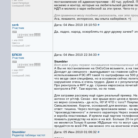
с авг 2005
постановление об административке - 40 тыс. рублей. П
Санкт-Петербург
касаемо и контор, которые на любительской десятке по
Сообщений: 6390
НДП и молило о каре небесной за эти грехи. Чего-то у 
Для сравнения могу позднее рассказать, как это про
Ага, покажите, интересно, мы опыта наберёмся. =)
serk
Дата: 04 Июн 2010 16:10:53
#
Участник
Да, ладно, народ, оскорблять-то друг-дружку зачем? эт
с апр 2009
Одесса
Сообщений: 1247
БП630
Дата: 04 Июн 2010 22:34:33
#
Участник
Stumbler
Вот взял в руки первое попавшееся постановление о
А Вы не постановление на ОпСоСов возьмите, а на такс
с мар 2007
Доходит до смешного - выкладывают на главном сайте
CCCP
использоавания РЭС.ИП такой то оштрафован на 500 р.
Сообщений: 2981
что везде своя специфика, но в основном сейчас полити
нарушение очень и очень трудно. Даже и с результата
Про рконтроль в ФРГ и др. странах евросоюза почитай
контроля в РФ". Там коротко, но по теме.
Для затравки расскажу ещё один реальный пример. На 
антенн от р/тлф. Сенао - все крыши всех цехов и про
но верно сознались - да есть, НУ И ЧТО с того? Покуп
Связьэкспокоме. Короче, оснований для внеплан. прове
ответ: тишина. Через полгода проезжаем мимо - на кр
"производственного" и личного характера.Через знако
и короба пластиковые. И купили ещё партию телефонов.
покакать руководству на всех и на всё. Больше 20-ти 
не меняется.Только К-шники УВДшные что то могут сдела
продаётся по всей РФ, как можно это на конечном эта
Stumbler
Дата: 05 Июн 2010 01:06:32
#
Редактор
таблицы частот