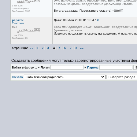
Это Вы очень сильно ошибаетесь. Если при проверке
обязаны закрыть, оборудование (временно) изъять.
с авг 2005
Санкт-Петербург
Бугагагааааааа! Перестаньте сказать! =))))))))))
Сообщений: 6390
papazol
Дата: 08 Июн 2010 01:03:47
#
Участник
Если при проверке Ваше "вписанное" оборудование б
(временно) изъять.
Извольте представить ссылку на документ. А пока что вс
с дек 2009
Сообщений: 73
Страница:
««
»»
1
2
3
4
5
6
7
8
Создавать сообщения могут только зарегистрированные участники фо
Войти в форум ::
» Логин
»
Пароль
Начало