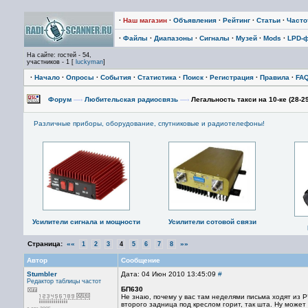
·
Наш магазин
·
Объявления
·
Рейтинг
·
Статьи
·
Част
·
Файлы
·
Диапазоны
·
Сигналы
·
Музей
·
Mods
·
LPD-
На сайте: гостей - 54,
участников - 1 [
luckyman
]
·
Начало
·
Опросы
·
События
·
Статистика
·
Поиск
·
Регистрация
·
Правила
·
FA
Форум
—›
Любительская радиосвязь
—›
Легальность такси на 10-ке (28-2
Различные приборы, оборудование, спутниковые и радиотелефоны!
Усилители сигнала и мощности
Усилители сотовой связи
Страница:
««
»»
1
2
3
4
5
6
7
8
Автор
Сообщение
Stumbler
Дата: 04 Июн 2010 13:45:09
#
Редактор
таблицы частот
БП630
Не знаю, почему у вас там неделями письма ходят из Р
второго задница под креслом горит, так шта. Ну может 