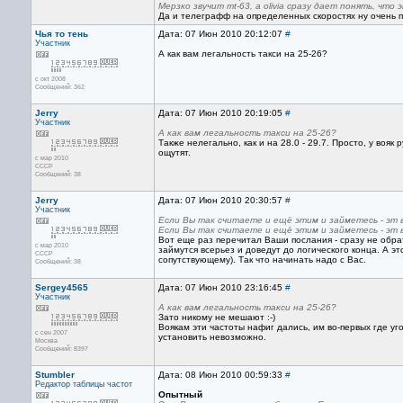
Мерзко звучит mt-63, а olivia сразу дает понять, что
Да и телеграфф на определенных скоростях ну очень п
Чья то тень
Дата: 07 Июн 2010 20:12:07
#
Участник
А как вам легальность такси на 25-26?
с окт 2008
Сообщений: 362
Jerry
Дата: 07 Июн 2010 20:19:05
#
Участник
А как вам легальность такси на 25-26?
Также нелегально, как и на 28.0 - 29.7. Просто, у воя
ощутят.
с мар 2010
CCCP
Сообщений: 38
Jerry
Дата: 07 Июн 2010 20:30:57
#
Участник
Если Вы так считаете и ещё этим и займетесь - эт 
Если Вы так считаете и ещё этим и займетесь - эт 
Вот еще раз перечитал Ваши послания - сразу не обрат
с мар 2010
займутся всерьез и доведут до логического конца. А эт
CCCP
сопутствующему). Так что начинать надо с Вас.
Сообщений: 38
Sergey4565
Дата: 07 Июн 2010 23:16:45
#
Участник
А как вам легальность такси на 25-26?
Зато никому не мешают :-)
Воякам эти частоты нафиг дались, им во-первых где у
с сен 2007
установить невозможно.
Москва
Сообщений: 8397
Stumbler
Дата: 08 Июн 2010 00:59:33
#
Редактор
таблицы частот
Опытный