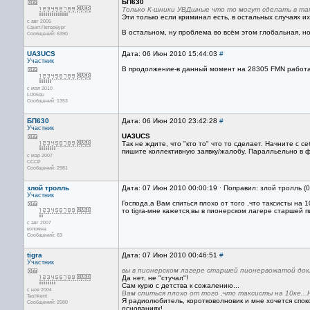
БП630
Только К-шники УВДшные что то могут сделать в тако
Эти только если криминал есть, в остальных случаях их
с авг 2005
Санкт-Петербург
В остальном, ну проблема во всём этом глобальная, но
Сообщений: 6390
UA3UCS
Дата: 06 Июн 2010 15:44:03
#
Участник
В продолжение-в данный момент на 28305 FMN работае
с мая 2010
LO06qu
Сообщений: 1353
БП630
Дата: 06 Июн 2010 23:42:28
#
Участник
UA3UCS
Так не ждите, что "кто то" что то сделает. Начните с 
пишите коллективную заявку/жалобу. Паралльельно в 
с мар 2007
CCCP
Сообщений: 2981
злой тролль
Дата: 07 Июн 2010 00:00:19 · Поправил: злой тролль (
Участник
Господа,а Вам спиться плохо от того ,что таксисты на 1
то tigra-мне кажется,вы в пионерском лагере старшей 
с авг 2007
коломна
Сообщений: 83
tigra
Дата: 07 Июн 2010 00:46:51
#
Участник
вы в пионерском лагере старшей пионервожатой док
Да нет, не "стучал"!
Сам курю с детства к сожалению...
с ноя 2004
Вам спиться плохо от того ,что таксисты на 10ке...
Tashkent
Я радиолюбитель, коротковолновик и мне хочется спо
Сообщений: 2580
основаниях!