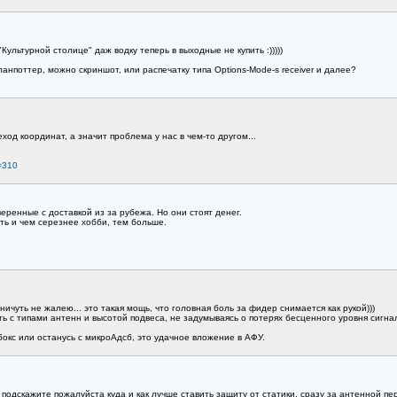
Культурной столице" даж водку теперь в выходные не купить :)))))
ланпоттер, можно скриншот, или распечатку типа Options-Mode-s receiver и далее?
ход координат, а значит проблема у нас в чем-то другом...
=310
веренные с доставкой из за рубежа. Но они стоят денег.
ить и чем серезнее хобби, тем больше.
ничуть не жалею... это такая мощь, что головная боль за фидер снимается как рукой)))
ь с типами антенн и высотой подвеса, не задумываясь о потерях бесценного уровня сигна
окс или останусь с микроАдсб, это удачное вложение в АФУ.
подскажите пожалуйста куда и как лучше ставить защиту от статики. сразу за антенной 