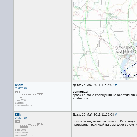
andm
Дата: 25 Май 2011 11:36:07
#
Участник
cemichael
сразу на ваше сообщения не обратил внима
adsbscope
с авг 2010
Саратов
Сообщений: 140
DEN
Дата: 25 Май 2011 11:52:08
#
Участник
30м кабеля- достаточно много. Используй
проверено практикой на 60м куске 75 Ом п
с сен 2003
Родина-мать
Сообщений: 8128