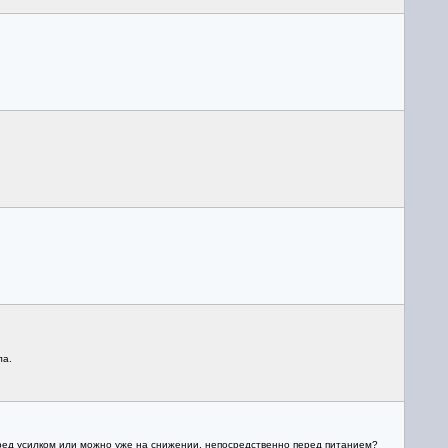
ла.
перед усилком или можно уже на снижении, непосредственно перед питанием?