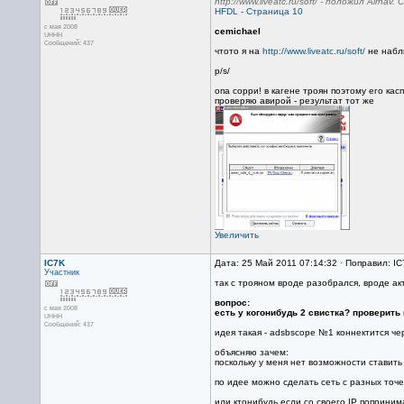
http://www.liveatc.ru/soft/ - положил Air
HFDL - Страница 10
с мая 2008
cemichael
UHHH
Сообщений: 437
чтото я на
http://www.liveatc.ru/soft/
не набл
p/s/
опа сорри! в кагене троян поэтому его ка
проверяю авирой - результат тот же
Увеличить
IC7K
Дата: 25 Май 2011 07:14:32 · Поправил: I
Участник
так с трояном вроде разобрался, вроде ак
вопрос:
с мая 2008
есть у когонибудь 2 свистка? проверить
UHHH
Сообщений: 437
идея такая - adsbscope №1 коннектится ч
объясняю зачем:
поскольку у меня нет возможности ставить
по идее можно сделать сеть с разных точе
или ктонибудь если со своего IP поприним