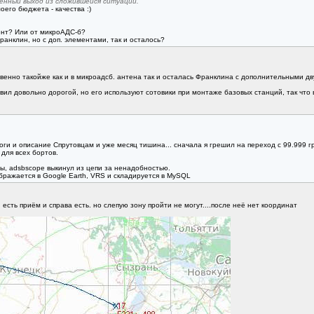
нный выход из сложившейся ситуации.
оего бюджета - качества :)
ент? Или от микроАДС-б?
ранклин, но с доп. элементами, так и осталось?
ственно такойже как и в микроадсб. антена так и осталась Франклина с дополнительными д
тавил довольно дорогой, но его используют сотовики при монтаже базовых станций, так что 
логи и описание Спрутовцам и уже месяц тишина... сначала я грешил на переход с 99.999 г
 для всех бортов.
асы, adsbscope выкинул из цепи за ненадобностью.
бражается в Google Earth, VRS и складируется в MySQL
есть приём и справа есть. но слепую зону пройти не могут....после неё нет координат