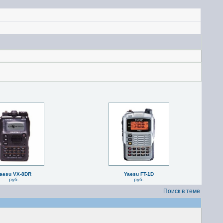
aesu VX-8DR
Yaesu FT-1D
руб.
руб.
Поиск в теме