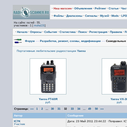
·
Наш магазин
·
Объявления
·
Рейтинг
·
Статьи
·
Час
·
Файлы
·
Диапазоны
·
Сигналы
·
Музей
·
Mods
·
LPD
На сайте: гостей - 55,
участников - 1 [
muha131
]
·
Начало
·
Опросы
·
События
·
Статистика
·
Поиск
·
Регистрация
·
Правила
·
F
Форум
—›
Разработка, ремонт, схемы, модификации
—›
Самодельные 
Портативные любительские радиостанции
Yaesu
Yaesu FT-60R
Yaesu VX-3
руб.
руб.
Страница:
««
...
...
»»
1
2
30
31
32
33
34
49
50
Автор
Сообщение
IC7K
Дата: 23 Май 2011 23:44:22 · Поправил: I
Участник