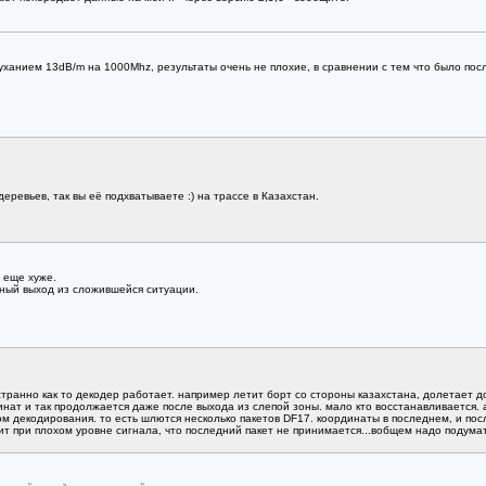
анием 13dB/m на 1000Mhz, результаты очень не плохие, в сравнении с тем что было пос
еревьев, так вы её подхватываете :) на трассе в Казахстан.
 еще хуже.
ный выход из сложившейся ситуации.
странно как то декодер работает. например летит борт со стороны казахстана, долетает до
динат и так продолжается даже после выхода из слепой зоны. мало кто восстанавливается.
ом декодирования. то есть шлются несколько пакетов DF17. координаты в последнем, и по
дит при плохом уровне сигнала, что последний пакет не принимается...вобщем надо подумать 