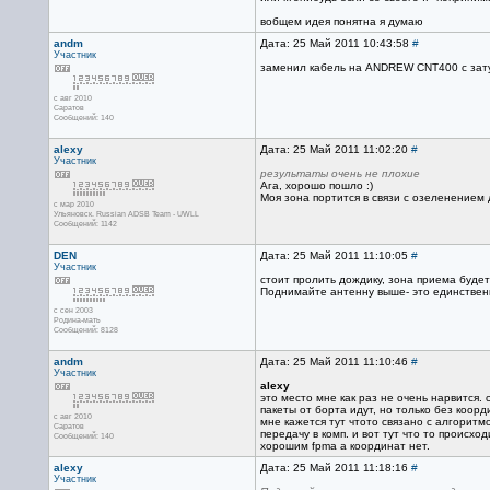
вобщем идея понятна я думаю
andm
Дата: 25 Май 2011 10:43:58
#
Участник
заменил кабель на ANDREW CNT400 c затух
с авг 2010
Саратов
Сообщений: 140
alexy
Дата: 25 Май 2011 11:02:20
#
Участник
результаты очень не плохие
Ага, хорошо пошло :)
Моя зона портится в связи с озеленением д
с мар 2010
Ульяновск. Russian ADSB Team - UWLL
Сообщений: 1142
DEN
Дата: 25 Май 2011 11:10:05
#
Участник
стоит пролить дождику, зона приема будет
Поднимайте антенну выше- это единствен
с сен 2003
Родина-мать
Сообщений: 8128
andm
Дата: 25 Май 2011 11:10:46
#
Участник
alexy
это место мне как раз не очень нарвится. 
пакеты от борта идут, но только без коор
с авг 2010
мне кажется тут чтото связано с алгоритм
Саратов
передачу в комп. и вот тут что то происхо
Сообщений: 140
хорошим fpma а координат нет.
alexy
Дата: 25 Май 2011 11:18:16
#
Участник