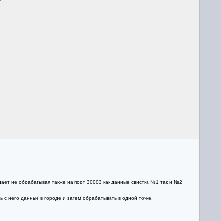
е
.
дает не обрабатывая также на порт 30003 как данные свистка №1 так и №2
ть с него данные в городе и затем обрабатывать в одной точке.