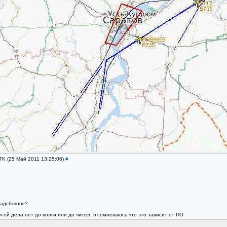
C7K (25 Май 2011 13:25:06)
#
 адсбскопе?
 ей дела нет до волги или до чисел, я сомневаюсь что это зависит от ПО