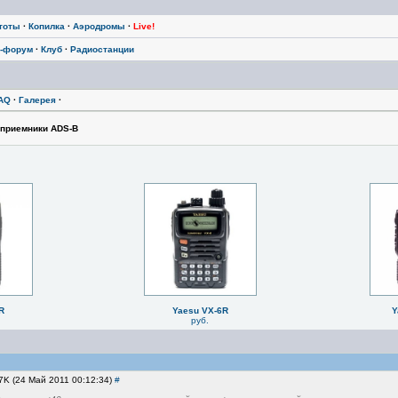
тоты
·
Копилка
·
Аэродромы
·
Live!
-форум
·
Клуб
·
Радиостанции
AQ
·
Галерея
·
приемники ADS-B
R
Yaesu VX-6R
Y
руб.
C7K (24 Май 2011 00:12:34)
#