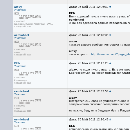
alexy
Дата: 25 Май 2011 12:06:42
#
Участник
DEN
Блин хороший тока в инете искать у нас в "
cemichael
с мар 2010
А как без адсбскопа данные передать на п
Ульяновск. Russian ADSB Team - UWLL
Сообщений: 1142
cemichael
Дата: 25 Май 2011 12:13:35
#
Участник
andm
так я до вашего сообщения грешил на пере
с июн 2009
alexy
озеро
так все просто:
http://nzradar.com/?page_id
Сообщений: 3919
DEN
Дата: 25 Май 2011 12:17:20
#
Участник
alexy
, не надо ничего искать. Есть же про
Как говориться -за хобби приходится плат
с сен 2003
Родина-мать
Сообщений: 8128
cemichael
Дата: 25 Май 2011 12:32:58
#
Участник
alexy
я потратил 212 евро на усилок от Kuhne и 
теперь можно спокойно экспериментироват
с июн 2009
озеро
не важно, буду ли в будущем брать Радарб
Сообщений: 3919
cemichael
Дата: 25 Май 2011 12:36:49
#
Участник
DEN
собираюсь на крышу вытащить коллинеар, 