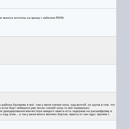
ле выноса антенны на крышу с кабелем RG58.
 района балакова и всё. там у меня слепая зона, над волгой. но шутка в том, что
 а если борт поймался уже после слепой зоны то всё нормально.
сле декодирования манчестера каждого пакета есть задержка на расшифровку и
над этим... а так у меня много висячих бортов. пакеты от них идут, причём с