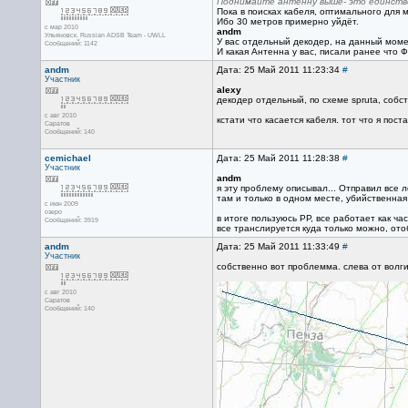
Поднимайте антенну выше- это единстве
Пока в поисках кабеля, оптимального для м
Ибо 30 метров примерно уйдёт.
с мар 2010
andm
Ульяновск. Russian ADSB Team - UWLL
У вас отдельный декодер, на данный мом
Сообщений: 1142
И какая Антенна у вас, писали ранее что Ф
andm
Дата: 25 Май 2011 11:23:34
#
Участник
alexy
декодер отдельный, по схеме spruta, соб
с авг 2010
кстати что касается кабеля. тот что я пос
Саратов
Сообщений: 140
cemichael
Дата: 25 Май 2011 11:28:38
#
Участник
andm
я эту проблему описывал... Отправил все 
там и только в одном месте, убийственная
с июн 2009
озеро
в итоге пользуюсь РР, все работает как ч
Сообщений: 3919
все транслируется куда только можно, ото
andm
Дата: 25 Май 2011 11:33:49
#
Участник
собственно вот проблемма. слева от волги 
с авг 2010
Саратов
Сообщений: 140