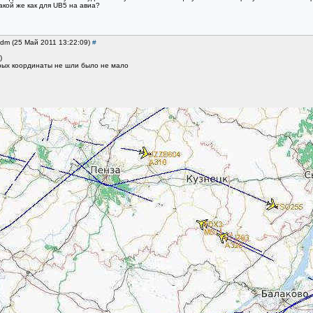
кой же как для UB5 на авиа?
ndm (25 Май 2011 13:22:09)
#
)
орых координаты не шли было не мало