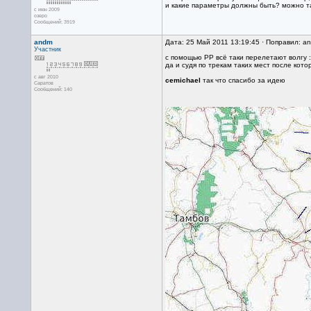
и какие параметры должны быть? можно та
с июн 2009
озеро
Сообщений: 3919
andm
Дата: 25 Май 2011 13:19:45 · Поправил: a
Участник
с помощью PP всё таки перелетают волгу :
да и судя по трекам таких мест после кот
с авг 2010
cemichael
так что спасибо за идею
Саратов
Сообщений: 140