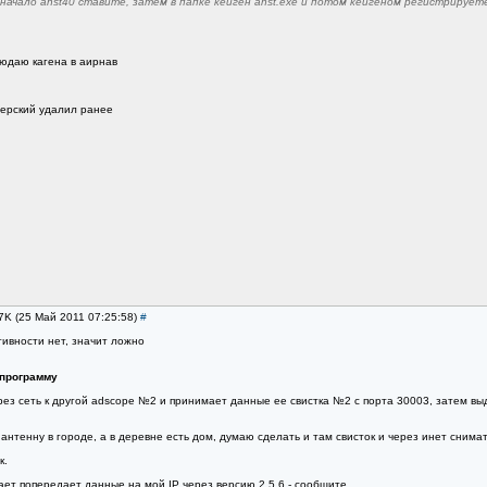
nav. Сначало anst40 ставите, затем в папке кейген anst.exe и потом кейгеном регистрирует
юдаю кагена в аирнав
сперский удалил ранее
C7K (25 Май 2011 07:25:58)
#
тивности нет, значит ложно
 программу
ерез сеть к другой adscope №2 и принимает данные ее свистка №2 с порта 30003, затем вы
 антенну в городе, а в деревне есть дом, думаю сделать и там свисток и через инет снима
к.
ает попередает данные на мой IP через версию 2,5,6 - сообщите.