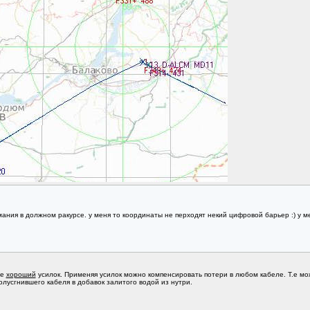
ния в должном ракурсе. у меня то координаты не перходят некий цифровой барьер :) у ме
те
хороший
усилок. Применяя усилок можно компенсировать потери в любом кабеле. Т.е мо
олусгнившего кабеля в добавок залитого водой из нутри.