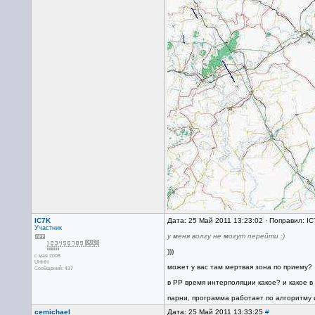
IC7K
Дата: 25 Май 2011 13:23:02 · Поправил: I
Участник
у меня волгу не могут перейти :)
)))
с мая 2008
UHHH
может у вас там мертвая зона по приему?
Сообщений: 437
в РР время интерполяции какое? и какое в
парни, программа работает по алгоритму и
cemichael
Дата: 25 Май 2011 13:33:25
#