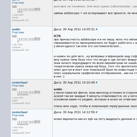
Участник
вот мне не понятно, для чего нужен Libhomeradar , к
связка adsbscope + vrs исчерпывает все прихоти, по мо
с мая 2008
UHHH
Сообщений: 437
andm
Дата: 30 Апр 2011 14:05:31
#
Участник
IC7K
про причастность adsbscope я и не пишу. ясно что winse
спрашивается он принципиально не будет работать с a
с авг 2010
у меня одного так или это систематическое...
Саратов
Сообщений: 140
а нужен он для чего...ну вопервых я впринципе ищу со
мну нужна типа база того что когда и где летает вокру
пока ничего подходящего по всем параметрам не нашё
теоретически нужна некая sql база, того что пролетало
плюс доступ в инет или локальной базе по известным ти
плюс нормальное графическое отображение...как ни стр
в них :)
cemichael
Дата: 30 Апр 2011 14:10:48
#
Участник
andm
у меня такая же фигня. пока винсенд отложил в сторонк
acarsd так же каждые 3 минуты отваливается, но у него
с июн 2009
основном какие-то редкие, которые в acars не отмечаю
озеро
Сообщений: 3919
очень мне надо, чтобы в локальнкую mysql данные зано
cemichael
Дата: 30 Апр 2011 14:12:59
#
Участник
искал варианты как из sqb на лету выдирать данные и 
с июн 2009
озеро
Сообщений: 3919