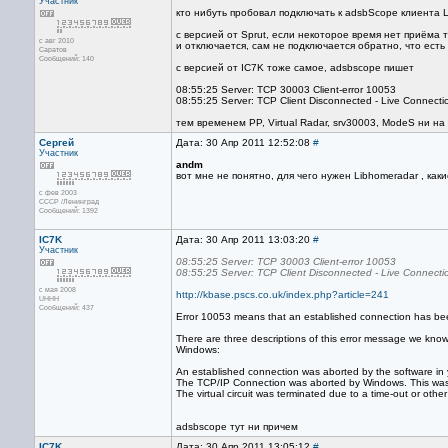
Участник
кто нибуть пробовал подключать к adsbScope клиента 
с версией от Sprut, если некоторое время нет приёма 
с авг 2010
и отключается, сам не подключается обратно, что есть
Саратов
Сообщений: 140
с версией от IC7K тоже самое, adsbscope пишет
08:55:25 Server: TCP 30003 Client-error 10053
08:55:25 Server: TCP Client Disconnected - Live Connecti
тем временем PP, Virtual Radar, srv30003, ModeS ни н
Сергей
Дата: 30 Апр 2011 12:52:08
#
Участник
andm
вот мне не понятно, для чего нужен Libhomeradar , как
с фев 2003
СССР /Ленинград
Сообщений: 1392
IC7K
Дата: 30 Апр 2011 13:03:20
#
Участник
08:55:25 Server: TCP 30003 Client-error 10053
08:55:25 Server: TCP Client Disconnected - Live Connecti
с мая 2008
http://kbase.pscs.co.uk/index.php?article=241
UHHH
Сообщений: 437
Error 10053 means that an established connection has b
There are three descriptions of this error message we kno
Windows:
An established connection was aborted by the software in
The TCP/IP Connection was aborted by Windows. This was po
The virtual circuit was terminated due to a time-out or other
adsbscope тут ни причем
IC7K
Дата: 30 Апр 2011 13:05:12
#