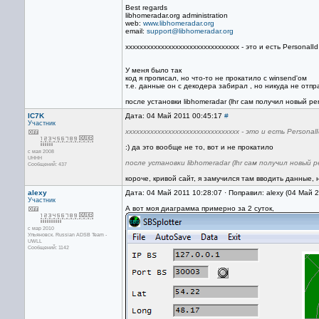
Best regards
libhomeradar.org administration
web:
www.libhomeradar.org
email:
support@libhomeradar.org
xxxxxxxxxxxxxxxxxxxxxxxxxxxxxxxx - это и есть PersonalId
У меня было так
код я прописал, но что-то не прокатило с winsend'ом
т.е. данные он с декодера забирал , но никуда не отпр
после установки libhomeradar (lhr сам получил новый per
IC7K
Дата: 04 Май 2011 00:45:17
#
Участник
xxxxxxxxxxxxxxxxxxxxxxxxxxxxxxxx - это и есть Personal
:) да это вообще не то, вот и не прокатило
с мая 2008
UHHH
после установки libhomeradar (lhr сам получил новый pe
Сообщений: 437
короче, кривой сайт, я замучился там вводить данные, 
alexy
Дата: 04 Май 2011 10:28:07 · Поправил: alexy (04 Май 
Участник
А вот моя диаграмма примерно за 2 суток,
с мар 2010
Ульяновск. Russian ADSB Team -
UWLL
Сообщений: 1142