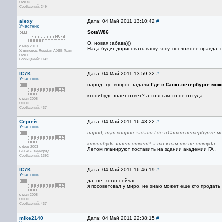
UWUU
Сообщений: 249
alexy
Дата: 04 Май 2011 13:10:42
#
Участник
SotaW86
О, новая забава)))
с мар 2010
Нада будет дорисовать вашу зону, посложнее правда, не
Ульяновск. Russian ADSB Team -
UWLL
Сообщений: 1142
IC7K
Дата: 04 Май 2011 13:59:32
#
Участник
народ, тут вопрос задали
Где в Санкт-петербурге мож
ктонибудь знает ответ? а то я сам то не оттуда
с мая 2008
UHHH
Сообщений: 437
Сергей
Дата: 04 Май 2011 16:43:22
#
Участник
народ, тут вопрос задали Где в Санкт-петербурге 
ктонибудь знает ответ? а то я сам то не оттуда
с фев 2003
Летом планируют поставить на здании академии ГА .
СССР /Ленинград
Сообщений: 1392
IC7K
Дата: 04 Май 2011 16:46:19
#
Участник
да, не, хотят сейчас
я посоветовал у миро, не знаю может еще кто продать
с мая 2008
UHHH
Сообщений: 437
mike2140
Дата: 04 Май 2011 22:38:15
#