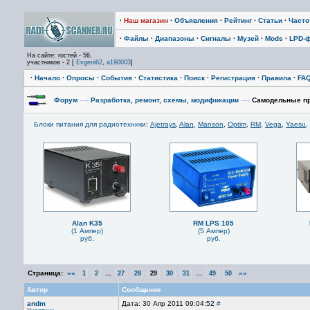
·
Наш магазин
·
Объявления
·
Рейтинг
·
Статьи
·
Част
·
Файлы
·
Диапазоны
·
Сигналы
·
Музей
·
Mods
·
LPD-
На сайте: гостей - 56,
участников - 2 [
Evgeni62
,
a190003
]
·
Начало
·
Опросы
·
События
·
Статистика
·
Поиск
·
Регистрация
·
Правила
·
FA
Форум
—›
Разработка, ремонт, схемы, модификации
—›
Самодельные пр
Блоки питания для радиотехники
:
Ajetrays
,
Alan
,
Manson
,
Optim
,
RM
,
Vega
,
Yaesu
,
Alan K35
RM LPS 105
(1 Ампер)
(5 Ампер)
руб.
руб.
Страница:
««
...
...
»»
1
2
27
28
29
30
31
49
50
Автор
Сообщение
andm
Дата: 30 Апр 2011 09:04:52
#