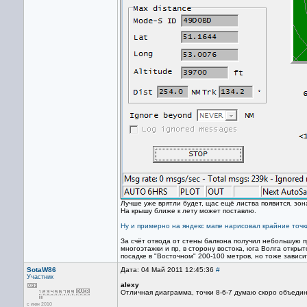
Лучше уже врятли будет, щас ещё листва появится, зо
На крышу ближе к лету может поставлю.
Ну и примерно на яндекс мапе нарисовал крайние точк
За счёт отвода от стены балкона получил небольшую пр
многоэтажки и пр, в сторону востока, юга Волга откры
посадке в "Восточном" 200-100 метров, но тоже завис
SotaW86
Дата: 04 Май 2011 12:45:36
#
Участник
alexy
Отличная диаграмма, точки 8-6-7 думаю скоро объеди
с июн 2010