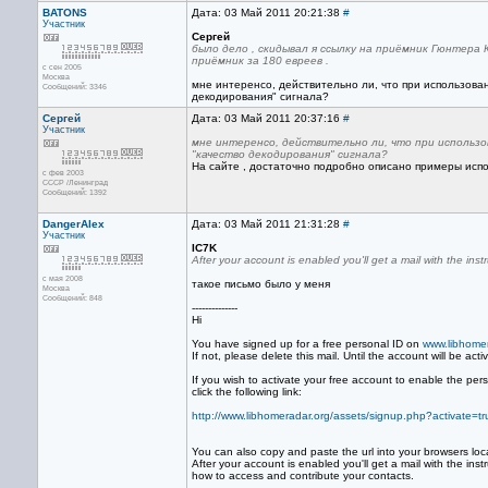
BATONS
Дата: 03 Май 2011 20:21:38
#
Участник
Сергей
было дело , скидывал я ссылку на приёмник Гюнтера
приёмник за 180 евреев .
с сен 2005
Москва
мне интеренсо, действительно ли, что при использован
Сообщений: 3346
декодирования" сигнала?
Сергей
Дата: 03 Май 2011 20:37:16
#
Участник
мне интеренсо, действительно ли, что при использо
"качество декодирования" сигнала?
На сайте , достаточно подробно описано примеры исп
с фев 2003
СССР /Ленинград
Сообщений: 1392
DangerAlex
Дата: 03 Май 2011 21:31:28
#
Участник
IC7K
After your account is enabled you'll get a mail with the ins
с мая 2008
такое письмо было у меня
Москва
Сообщений: 848
--------------
Hi
You have signed up for a free personal ID on
www.libhomer
If not, please delete this mail. Until the account will be act
If you wish to activate your free account to enable the per
click the following link:
http://www.libhomeradar.org/assets/signup.php?activat
You can also copy and paste the url into your browsers loc
After your account is enabled you'll get a mail with the ins
how to access and contribute your contacts.