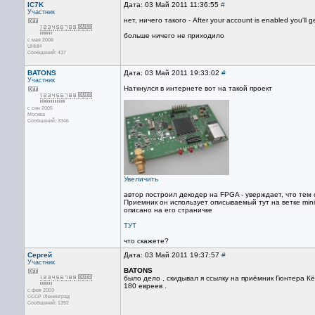
IC7K
Дата: 03 Май 2011 11:36:55
#
Участник
нет, ничего такого - After your account is enabled you'll ge
больше ничего не приходило
с мая 2008
UHHH
Сообщений: 437
BATONS
Дата: 03 Май 2011 19:33:02
#
Участник
Наткнулся в интернете вот на такой проект
с сен 2005
Москва
Сообщений: 3346
Увеличить
автор построил декодер на FPGA - уверждает, что тем
Приемник он использует описываемый тут на ветке mini
описано на его страничке
ТУТ
что скажете?
Сергей
Дата: 03 Май 2011 19:37:57
#
Участник
BATONS
было дело , скидывал я ссылку на приёмник Гюнтера Кё
180 евреев .
с фев 2003
СССР /Ленинград
Сообщений: 1392