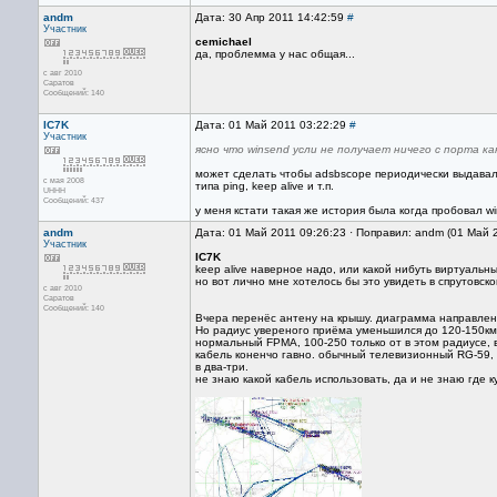
andm
Дата: 30 Апр 2011 14:42:59
#
Участник
cemichael
да, проблемма у нас общая...
с авг 2010
Саратов
Сообщений: 140
IC7K
Дата: 01 Май 2011 03:22:29
#
Участник
ясно что winsend усли не получает ничего с порта ка
может сделать чтобы adsbscope периодически выдавал
с мая 2008
типа ping, keep alive и т.п.
UHHH
Сообщений: 437
у меня кстати такая же история была когда пробовал wi
andm
Дата: 01 Май 2011 09:26:23 · Поправил: andm (01 Май 
Участник
IC7K
keep alive наверное надо, или какой нибуть виртуальны
но вот лично мне хотелось бы это увидеть в спрутовской
с авг 2010
Саратов
Сообщений: 140
Вчера перенёс антену на крышу. диаграмма направлено
Но радиус увереного приёма уменьшился до 120-150км
нормальный FPMA, 100-250 только от в этом радиусе, 
кабель коненчо гавно. обычный телевизионный RG-59, и
в два-три.
не знаю какой кабель использовать, да и не знаю где к