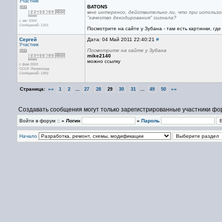
Участник
BATONS
мне интеренсо, действительно ли, что при использо
"качество декодирования" сигнала?
с авг 2004
Сообщений: 1201
Посмотрите на сайте у Зубана - там есть картинки, гд
Сергей
Дата: 04 Май 2011 22:40:21
#
Участник
Посмотрите на сайте у Зубана
mike2140
можно ссылку
с фев 2003
СССР /Ленинград
Сообщений: 1392
Страница:
««
...
...
»»
1
2
27
28
29
30
31
49
50
Создавать сообщения могут только зарегистрированные участники фо
Войти в форум ::
» Логин
»
Пароль
Начало