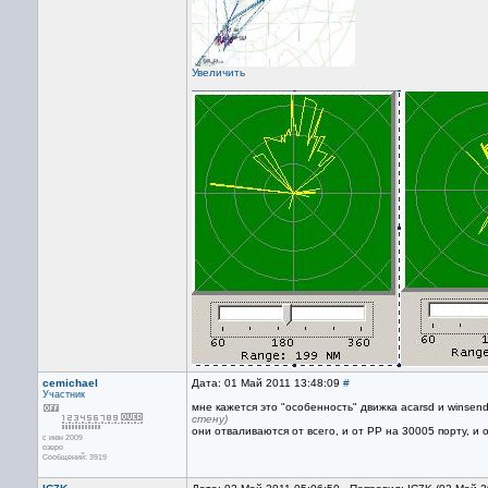
Увеличить
cemichael
Дата: 01 Май 2011 13:48:09
#
Участник
мне кажется это "особенность" движка acarsd и winsen
стену)
они отваливаются от всего, и от PP на 30005 порту, и 
с июн 2009
озеро
Сообщений: 3919