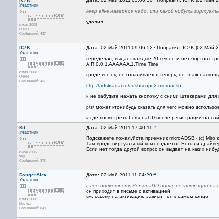
IC7K
Дата: 02 Май 2011 05:06:50 · Поправил: IC7K (02 Май 
Участник
keep alive наверное надо, или какой нибуть виртуаль
удалил
с мая 2008
UHHH
Сообщений: 437
IC7K
Дата: 02 Май 2011 09:06:52 · Поправил: IC7K (02 Май 
Участник
переделал, выдает каждые 20 сек если нет бортов стр
AIR,0,0,1,AAAAAA,1,Time,Time
с мая 2008
вроде все ок, не отваливается теперь, не знаю насколь
UHHH
Сообщений: 437
http://adsbradar.ru/adsbscope2-microadsb
и не забудьте нажать кнопочку с сними штекерами для
p/s/ может ктонибудь сказать для чего можно использо
и где посмотреть Personal ID после регистрации на са
Kit
Дата: 02 Май 2011 17:40:11
#
Участник
Подскажете пожалуйста приемник microADSB - (c) Miro 
Там вроде виртуальный ком создается. Есть ли драйве
Если нет тогда другой вопрос он выдает на каких нибуд
с ноя 2006
vbg
Сообщений: 373
DangerAlex
Дата: 03 Май 2011 11:04:20
#
Участник
и где посмотреть Personal ID после регистрации на
он приходит в письме с активацией
см. ссылку на активацию записи - он в самом конце
с мая 2008
Москва
Сообщений: 848