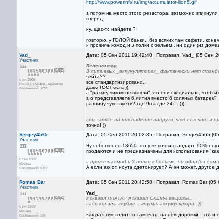
http://www.powerinfo.ru/img/accumulator-liion5.gif
а потом на место этого резистора, возможно впихнули и
вперед..
ну, щас-то найдете ?
повторю, у ГОЛОЙ банки.. без всяких там сефети, конеч
и прожечь комод и 3 полки с бельем.. ни один (из дома
Vad_
Дата: 05 Сен 2011 19:42:40 · Поправил: Vad_ (05 Сен 2
Участник
Пеленгатор
В литиевых _аккумуляторах_ фактически нет станд
чейта??
с окт 2006
все стандартизировано..
R6CDU, LN04NX, Армавир
даже ГОСТ есть ))
Сообщений: 1081
а "размерчиком не вышли" это они специально, чтоб и
а о представляете 6 лития вместо 6 соляных батарек?
разницу чувствуете? где 9в а где 24.... )))
при заряде на них падение напруги, что логично, а 
точно! ))
Sergey4565
Дата: 05 Сен 2011 20:02:35 · Поправил: Sergey4565 (0
Участник
Ну собственно 18650 это уже почти стандарт, 90% ноут
продаются и не предназначены для использования "как 
с сен 2007
и прожечь комод и 3 полки с бельем.. ни один (из дом
Москва
А если акк от ноута сдетонирует? А он может, другое д
Сообщений: 8397
Romas Bar
Дата: 05 Сен 2011 20:42:58 · Поправил: Romas Bar (05
Участник
Vad_
я сказал ПЛАТА? я сказал СХЕМА защиты..
надо копать глубже... внутрь аккумулятора.. ))
с окт 2009
Москва
Как раз текстолит-то там есть, на нём дорожки - это и
Сообщений: 194