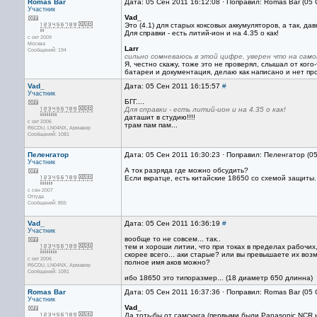
Romas Bar
Дата: 05 Сен 2011 16:12:08 · Поправил: Romas Bar (05
Участник
Vad_
Это (4.1) для старых коксовых аккумуляторов, а так, дав
Для справки - есть литий-ион и на 4.35 о как!
с окт 2009
Москва
Larr
Сообщений: 194
сильно сомневаюсь в этой цифре, уверен что на сам
Я, честно скажу, тоже это не проверял, слышал от кого
батареи и документация, делаю как написано и нет пр
Vad_
Дата: 05 Сен 2011 16:15:57
#
Участник
БГГ....
Для справки - есть литий-ион и на 4.35 о как!
даташит в студию!!!!
с окт 2006
трам пам пам...
R6CDU, LN04NX, Армавир
Сообщений: 1081
Пеленгатор
Дата: 05 Сен 2011 16:30:23 · Поправил: Пеленгатор (0
Участник
А ток разряда где можно обсудить?
Если вкратце, есть китайские 18650 со схемой защиты. 
с сен 2007
Оттуда
Сообщений: 855
Vad_
Дата: 05 Сен 2011 16:36:19
#
Участник
вообще то не совсем... так..
тем и хороши литии, что при токах в пределах рабочих,
скорее всего... аки старые? или вы превышаете их возм
с окт 2006
полное имя аков можно?
R6CDU, LN04NX, Армавир
Сообщений: 1081
ибо 18650 это типоразмер... (18 диаметр 650 длинна)
Romas Bar
Дата: 05 Сен 2011 16:37:36 · Поправил: Romas Bar (05
Участник
Vad_
Да тоть-бы от самсунга (первыми были Panasonic NCR 