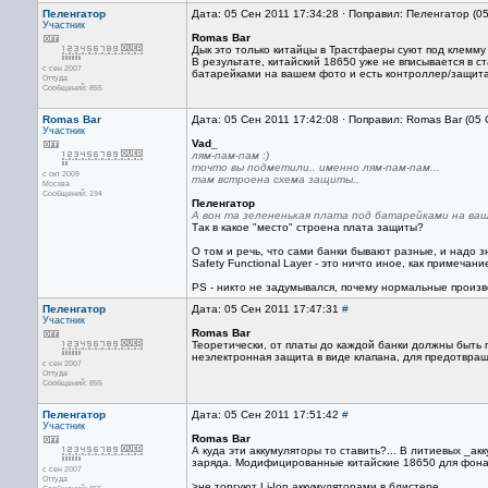
Пеленгатор
Дата: 05 Сен 2011 17:34:28 · Поправил: Пеленгатор (0
Участник
Romas Bar
Дык это только китайцы в Трастфаеры суют под клемму
В результате, китайский 18650 уже не вписывается в с
с сен 2007
батарейками на вашем фото и есть контроллер/защита
Оттуда
Сообщений: 855
Romas Bar
Дата: 05 Сен 2011 17:42:08 · Поправил: Romas Bar (05
Участник
Vad_
лям-пам-пам :)
точто вы подметили.. именно лям-пам-пам...
с окт 2009
там встроена схема защиты..
Москва
Сообщений: 194
Пеленгатор
А вон та зелененькая плата под батарейками на ва
Так в какое "место" строена плата защиты?
О том и речь, что сами банки бывают разные, и надо 
Safety Functional Layer - это ничто иное, как примеча
PS - никто не задумывался, почему нормальные произв
Пеленгатор
Дата: 05 Сен 2011 17:47:31
#
Участник
Romas Bar
Теоретически, от платы до каждой банки должны быть 
неэлектронная защита в виде клапана, для предотвращ
с сен 2007
Оттуда
Сообщений: 855
Пеленгатор
Дата: 05 Сен 2011 17:51:42
#
Участник
Romas Bar
А куда эти аккумуляторы то ставить?... В литиевых _ак
заряда. Модифицированные китайские 18650 для фонар
с сен 2007
Оттуда
>не торгуют Li-Ion аккумуляторами в блистере