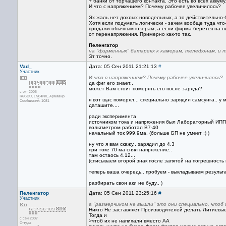
+ банки от торчащего контакта. Это есть во всех аккум
И что с напряжением? Почему рабочее увеличилось?
Эх жаль нет дохлых новодельных, а то действительно-
Хотя если подумать логически - зачем вообще туда что
продажи обычным юзерам, а если фирма берётся на них
от перенапряжения. Примерно как-то так.
Пеленгатор
на "фирменных" батареях к камерам, телефонам, и 
Эт точно.
Vad_
Дата: 05 Сен 2011 21:21:13
#
Участник
И что с напряжением? Почему рабочее увеличилось?
да фиг его знает..
может Вам стоит померять его после заряда?
с окт 2006
R6CDU, LN04NX, Армавир
я вот щас померял... специально зарядил самсунга.. у м
Сообщений: 1081
даташите....
ради эксперимента
источником тока и напряжения был Лабораторный ИПП
вольтметром работал В7-40
начальный ток 999.9ма. (больше БП не умеет ;) )
ну что я вам скажу.. зарядил до 4.3
при токе 70 ма снял напряжение..
там остаось 4.12...
(списываем второй знак после запятой на погрешность п
теперь ваша очередь.. пробуем - выкладываем результа
разбирать свои аки не буду.. )
Пеленгатор
Дата: 05 Сен 2011 23:25:16
#
Участник
а "размерчиком не вышли" это они специально, чтоб 
Никто Не заставляет Производителей делать Литиевые Б
Тогда и
с сен 2007
>чтоб их не напихали вместо АА
Оттуда