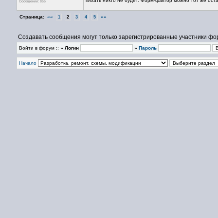
пихать никто не будет. Форм-фактор можно тот же ост
Сообщений: 855
Страница:
««
»»
1
2
3
4
5
Создавать сообщения могут только зарегистрированные участники фо
Войти в форум ::
» Логин
»
Пароль
Начало