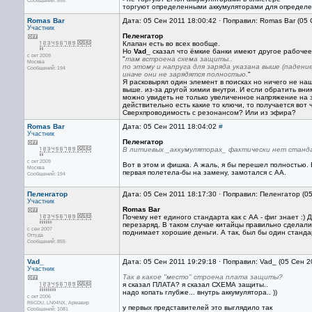
Сообщений: 855
торгуют определенными аккумуляторами для определен
Romas Bar
Дата: 05 Сен 2011 18:00:42 · Поправил: Romas Bar (05
Участник
Пеленгатор
Клапан есть во всех вообще.
Но
Vad_
сказал что ёмкие банки имеют другое рабочее
с окт 2009
"
там встроена схема защиты..
Москва
по этому и напруга для заряда указана выше (паден
Сообщений: 194
иначе они не зарядятся полностью.
"
Я расковырял один элемент в поисках но ничего не на
выше. из-за другой химии внутри. И если обратить вн
можно увидеть не только увеличенное напряжение на за
действительно есть какие то ключи, то получается вот 
Сверхпроводимость с резонансом? Или из эфира?
Romas Bar
Дата: 05 Сен 2011 18:04:02
#
Участник
Пеленгатор
В литиевых _аккумуляторах_ фактически нет станд
с окт 2009
Вот в этом и фишка. А жаль, я бы перешел полностью.
Москва
первая полетела-бы на замену, замотался с АА.
Сообщений: 194
Пеленгатор
Дата: 05 Сен 2011 18:17:30 · Поправил: Пеленгатор (0
Участник
Romas Bar
Почему нет единого стандарта как с АА - фиг знает :)
перезаряд. В таком случае китайцы правильно сделали
с сен 2007
поднимает хорошие деньги. А так, был бы один станда
Оттуда
Сообщений: 855
Vad_
Дата: 05 Сен 2011 19:29:18 · Поправил: Vad_ (05 Сен 2
Участник
Так в какое "место" строена плата защиты?
я сказал ПЛАТА? я сказал СХЕМА защиты..
надо копать глубже... внутрь аккумулятора.. ))
с окт 2006
R6CDU, LN04NX, Армавир
у первых представителей это выглядило так
Сообщений: 1081