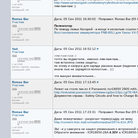
http://www.samsungsdi.com/battery/cylindrical-rechargeable
с окт 2009
лям-пам-пам :)
Москва
Сообщений: 194
Romas Bar
Дата: 05 Сен 2011 16:40:02 · Поправил: Romas Bar (05
Участник
Пеленгатор
По поводу левых батарей - в конце я несколько ссылок
Восстановление аккумулятора FNB-80LI для Yaesu VX-5
с окт 2009
Москва
Сообщений: 194
Vad_
Дата: 05 Сен 2011 16:52:12
#
Участник
лям-пам-пам :)
точто вы подметили.. именно лям-пам-пам...
там встроена схема защиты..
с окт 2006
по этому и напруга для заряда указана выше (падение
R6CDU, LN04NX, Армавир
иначе они не зарядятся полностью.. ;) )
Сообщений: 1081
чти мануал внимательнее...
Romas Bar
Дата: 05 Сен 2011 17:13:45
#
Участник
Лежит на столе пак из 4 Panasonic ncr18650 2900 mAh,
http://industrial.panasonic.com/www-cgi/jvcr13pz.cg
Документик справа - Safety Circuits and how to Charge Ba
с окт 2009
Москва
Сообщений: 194
Romas Bar
Дата: 05 Сен 2011 17:23:31 · Поправил: Romas Bar (05
Участник
Даже пожертвовал - разрезал термоусадку, не вижу.
http://content.foto.mail.ru/mail/romasbar/287/s-414.JPG
с окт 2009
ЗЫ - и у самсунга не нашел упоминания о встроенной
Москва
Обратите внимание - ICR18650-28A
4.30V
а ICR18650
Сообщений: 194