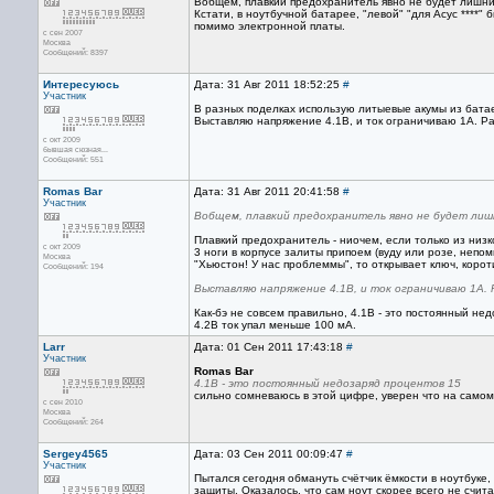
Вобщем, плавкий предохранитель явно не будет лишни
Кстати, в ноутбучной батарее, "левой" "для Асус ****"
помимо электронной платы.
с сен 2007
Москва
Сообщений: 8397
Интересуюсь
Дата: 31 Авг 2011 18:52:25
#
Участник
В разных поделках использую литыевые акумы из бата
Выставляю напряжение 4.1В, и ток ограничиваю 1А. Р
с окт 2009
бывшая сюзная...
Сообщений: 551
Romas Bar
Дата: 31 Авг 2011 20:41:58
#
Участник
Вобщем, плавкий предохранитель явно не будет лишн
Плавкий предохранитель - ниочем, если только из низ
с окт 2009
3 ноги в корпусе залиты припоем (вуду или розе, непомн
Москва
"Хьюстон! У нас проблеммы", то открывает ключ, коро
Сообщений: 194
Выставляю напряжение 4.1В, и ток ограничиваю 1А.
Как-бэ не совсем правильно, 4.1В - это постоянный не
4.2В ток упал меньше 100 мА.
Larr
Дата: 01 Сен 2011 17:43:18
#
Участник
Romas Bar
4.1В - это постоянный недозаряд процентов 15
сильно сомневаюсь в этой цифре, уверен что на самом
с сен 2010
Москва
Сообщений: 264
Sergey4565
Дата: 03 Сен 2011 00:09:47
#
Участник
Пытался сегодня обмануть счётчик ёмкости в ноутбуке
защиты. Оказалось, что сам ноут скорее всего не счит