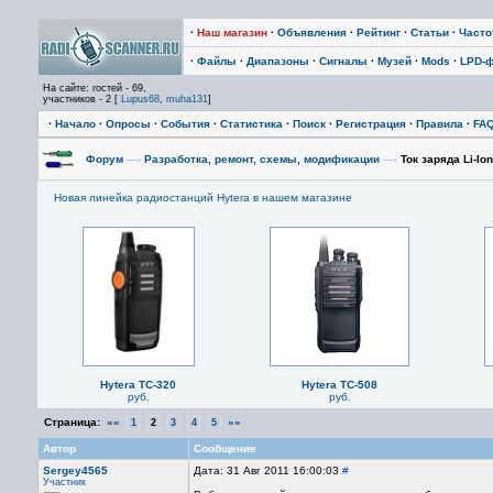
·
Наш магазин
·
Объявления
·
Рейтинг
·
Статьи
·
Част
·
Файлы
·
Диапазоны
·
Сигналы
·
Музей
·
Mods
·
LPD-
На сайте: гостей - 69,
участников - 2 [
Lupus68
,
muha131
]
·
Начало
·
Опросы
·
События
·
Статистика
·
Поиск
·
Регистрация
·
Правила
·
FA
Форум
—›
Разработка, ремонт, схемы, модификации
—›
Ток заряда Li-Io
Новая линейка радиостанций Hytera в нашем магазине
Hytera TC-320
Hytera TC-508
руб.
руб.
Страница:
««
»»
1
2
3
4
5
Автор
Сообщение
Sergey4565
Дата: 31 Авг 2011 16:00:03
#
Участник