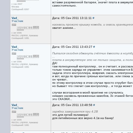
вставки разряженной батареи, значит плата в аккумул
с сен 2007
самостоятельно.
Москва
Сообщений: 8397
Vad_
Дата: 05 Сен 2011 13:11:11
#
Участник
насквозь прожгло крышку комода, и сквозь хранящеес
хватит ахинеи...
с окт 2006
R6CDU, LN04NX, Армавир
Сообщений: 1081
Vad_
Дата: 05 Сен 2011 13:43:27
#
Участник
Пытался сегодня обмануть счётчик ёмкости в ноутбу
...
плата в аккумуляторе это не только защита, а пол
с окт 2006
ДА!
R6CDU, LN04NX, Армавир
там полноценный контроллер.. он и считает, и рассказыв
Сообщений: 1081
только током заряда не управляет. этим заниммается 
задача этого контроллера, вовремя, сказать электроник
и вот, когда по причине грязных контактов.. или глюка
он чреват..
по этому контроллер в этом случае просто отрубит бат
но бывает что глючит сам контроллер... и тогда может 
случаи возгорания в моей практике не случались
никаких насквозь прожженных камобов, 3х этажей бетон
это СКАЗКИ...
Vad_
Дата: 05 Сен 2011 13:48:58
#
Участник
зарядка завершается при 4.2В
это для литий полимера!
для литийионных все верно 4.1в на банку!
с окт 2006
R6CDU, LN04NX, Армавир
Сообщений: 1081