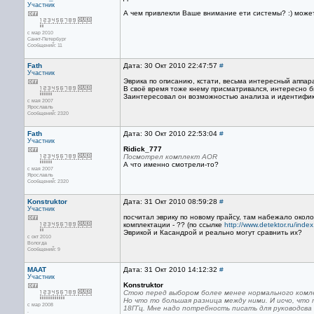
Участник
А чем привлекли Ваше внимание ети системы? :) може
с мар 2010
Санкт-Петербург
Сообщений: 11
Fath
Дата: 30 Окт 2010 22:47:57
#
Участник
Эврика по описанию, кстати, весьма интересный аппар
В своё время тоже кнему присматривался, интересно бы
Заинтересовал он возможностью анализа и идентификац
с мая 2007
Ярославль
Сообщений: 2320
Fath
Дата: 30 Окт 2010 22:53:04
#
Участник
Ridick_777
Посмотрел комплект AOR
А что именно смотрели-то?
с мая 2007
Ярославль
Сообщений: 2320
Konstruktor
Дата: 31 Окт 2010 08:59:28
#
Участник
посчитал эврику по новому прайсу, там набежало около
комплектации - ?? (по ссылке
http://www.detektor.ru/inde
Эврикой и Касандрой и реально могут сравнить их?
с окт 2010
Вологда
Сообщений: 9
MAAT
Дата: 31 Окт 2010 14:12:32
#
Участник
Konstruktor
Стою перед выбором более менее нормального комле
Но что то большая разница между ними. И исчо, что
с мар 2008
18ГГц. Мне надо потребность писать для руководсва
.