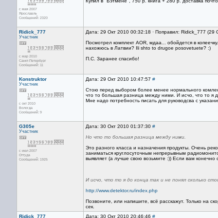
Купил в "Бэтмене", 750 р. книга + 280 р. доставка почто
с мая 2007
Ярославль
Сообщений: 2320
Ridick_777
Дата: 29 Окт 2010 00:32:18 · Поправил: Ridick_777 (29
Участник
Посмотрел комплект AOR, мдаа... обойдется в копeeчку.
нахожюсь в Латвии? Ili shto to drugoe posovetuete? :)
с мар 2010
П.С. Заранee спасибо!
Санкт-Петербург
Сообщений: 11
Konstruktor
Дата: 29 Окт 2010 10:47:57
#
Участник
Стою перед выбором более менее нормального комлекс
что то большая разница между ними. И исчо, что то я 
Мне надо потребность писать для руководсва с указан
с окт 2010
Вологда
Сообщений: 9
G305e
Дата: 30 Окт 2010 01:37:30
#
Участник
Но что то большая разница между ними.
Это разного класса и назначения продукты. Очень реко
с июл 2007
заниматься круглосуточным непрерывным радиомонитори
Оттуда
выявляет (а лучше свою возьмите :)) Если вам конечно
Сообщений: 1925
И исчо, что то я до конца так и не понял сколько с
http://www.detektor.ru/index.php
Позвоните, или напишите, всё расскажут. Только на ск
сек.
Ridick_777
Дата: 30 Окт 2010 20:46:46
#