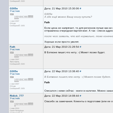
Сообщений: 2320
G305e
Дата: 21 Мар 2010 15:30:06
#
Участник
G305e
А где ещё можно Вашу книгу купить?
с июл 2007
Fath
Оттуда
Сообщений: 1925
Если цена не напрягает, то для регионов лучше как ни
отправлена очередная партия книг. А так - список адре
после чего заявить, что всё нормально, тоже конеч
Хорошо если просто уволят.
Fath
Дата: 21 Мар 2010 21:26:54
#
Участник
В Бэтмэне пишет,что нету. :-( Может позже будет.
с мая 2007
Ярославль
Сообщений: 2320
G305e
Дата: 22 Мар 2010 13:38:40
#
Участник
В Бэтмэне пишет,что нету. :-( Может позже будет.
Fath
с июл 2007
Оттуда
Сообщений: 1925
Списался с ними сейчас - книги в наличии. Можно зака
Ridick_777
Дата: 22 Мар 2010 14:08:44
#
Участник
Спасибо за замечания. Клиенты о подготовке (или ее от
с мар 2010
Санкт-Петербург
Сообщений: 11