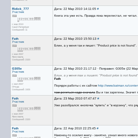
Ridick_777
Дата: 22 Мар 2010 14:11:05
#
Участник
Книга эта уже есть. Правда пока перелистал, не читал.
с мар 2010
Санкт-Петербург
Сообщений: 11
Fath
Дата: 22 Мар 2010 15:50:13
#
Участник
Блин, а у меня так и пишет: "Product price is not found".
с мая 2007
Ярославль
Сообщений: 2320
G305e
Дата: 22 Мар 2010 21:17:12 · Поправил: G305e (22 Мар
Участник
Блин, а у меня так и пишет: "Product price is not found"
Fath
с июл 2007
Порядок работы с их сайтом
http://www.batman.ru/cont
Оттуда
Сообщений: 1925
там региться надо сначала
Вы и так зарегены. Значит 
Fath
Дата: 23 Мар 2010 07:47:47
#
Участник
Уже разобрался: кнопочка "купить" и "в корзину", что 
с мая 2007
Ярославль
Сообщений: 2320
Fath
Дата: 22 Апр 2010 22:25:45
#
Участник
Наконец-то осилил книгу - занятно, узнал много нового