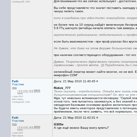
Для понимания что же сейчас используют - достаточно.
Сообщений: 1925
Вы себе представляете что значит поставить закладку 
чинуш лепить такое.
если я ошибаюсь про video-hunter, пожалуйста, скор
не более чем за 10 секунд найдёт включенную беспро
5.8 ГГц шагнуло (китайцы начали клепать там камеры, 
акустического радиоканала: любительского и профес
если быть максималистом - при проф угрозах без круг
Не думаю, что даже на этом форуме большинство смог
при наличии соответствующего оборудования - тот кто 
Думаю, Теоретически digital можно просечь локатором
гармониками - просто мечта. :))) Поработать бы с та
нелинейный локатор может найти многое, но не всё. Е
микрофон СОМ"
Fath
Дата: 21 Мар 2010 11:40:45
#
Участник
Ridick_777
Легко сказать - определитесь. Откуда мне знать ко
дисциплинированным специалистам? Ок, мне за это д
с мая 2007
Мдя, тут невольно вспоминается поговорка: "Скупой п
Ярославль
основ того, чем пытаетесь заниматься, а без знаний и 
Сообщений: 2320
овладения базовыми основами крайне желательно пройт
бы будете иметь некоторое представление о потенциаль
приёмником, после чего заявить, что всё нормально, то
Fath
Дата: 21 Мар 2010 11:42:01
#
Участник
G305e
А где ещё можно Вашу книгу купить?
с мая 2007
Ярославль