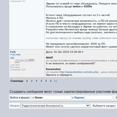
Сообщений: 1241
Эврика тут в какой-то теме обсуждалась. Поищите поис
Пользовались вроде
belkin
и
G305e
Кстати такое оборудование состоит из 2-х частей.
Железа и ПО.
Железо даёт техническую возможность, а ПО её реали
И если ПО в чём-то непродуманное, не имееет каких-т
К сожалению на Касандре и Эврике не работал, но чит
Разработчики Инспектора вроде пыжаца больше други
Но для полноценного выбора надо реально, заезжать 
посчитал эврику по новому прайсу, там набежало око
Не порадовало ценообразование. 4500 за ПО.
Может они хотели сделать маркетинговый финт ушами
Fath
Дата: 31 Окт 2010 15:30:48
#
Участник
MAAT
но читая документацию и описания склоняюсь к касс
А не поясните, из каких соображений?
с мая 2007
Ярославль
Konstruktor
Сообщений: 2320
по ссылке
http://www.detektor.ru/index.php
- цены отсу
Звоните и обрящете.
Страница:
»»
1
2
3
4
5
6
Создавать сообщения могут только зарегистрированные участники фо
Войти в форум ::
» Логин
»
Пароль
Начало