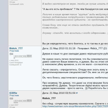
Оттуда
В видео хантепров не верю, тогда уж лучше искать 
Сообщений: 1925
"А вы его есть пробовали" ? На чём базируется сие не
Логично в наше время такие "крутые" виды модуляци
только недовольных сотрудников с примитивными (А
враждебно настроенного субъекта - не представляю,
Слава богу, что еще не стали свободно продавать GSM/
космическая...
Anyway - спасибо, что возитись с особо одяреннами. :
Вы уж определитесь, чего боитесь, а то так мы и до к
Ridick_777
Дата: 21 Мар 2010 01:31:18 · Поправил: Ridick_777 (21
Участник
Думаю в наши то дни закладки давно перешагнули рубеж
Не нужно знать лично политиков, что бы сомневаться в
с мар 2010
давно заметил Ваши коменты, и думаю, Вы на этом соба
Санкт-Петербург
(с економлю уйму времени, а это не мало - согласитесь
Сообщений: 11
Легко сказать - определитесь. Откуда мне знать кому 
дисциплинированным специалистам? Ок, мне за это ден
Ок, чего боюсь: акустического радиоканала: любительс
Про неувязку. Не думаю, что даже на этом форуме боль
поправляйте). Думаю, Теоретически digital можно просе
двумя гармониками - просто мечта. :))) Поработать бы с
G305e
Дата: 21 Мар 2010 03:51:04
#
Участник
Ridick_777
без обид - сочувствую вашему нанимателю. Скачете с о
с июл 2007
http://www.batman.ru/e-store/literature/index.php?SE
Оттуда