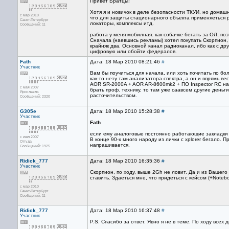
Привет Братцы!
Хотя я и новичок в деле безопасности ТКУИ, но домаш
с мар 2010
что для защиты стационарного объекта применяеться 
Санкт-Петербург
локаторы, комплексы итд.
Сообщений: 11
работа у меня мобилная. как собачке бегать за ОЛ, поэ
Сначала (наевшись рекламы) хотел покупать Скорпион, 
крайняк два. Основной канал радиоканал, ибо как с дру
цифровую или обойти федералов.
Fath
Дата: 18 Мар 2010 08:21:46
#
Участник
Вам бы поучиться для начала, или хоть почитать по бо
как-то нету там анализатора спектра, а он и впрямь ве
AOR SR-2000A + AOR AR-8600mk2 + ПО Inspector RC на н
с мая 2007
брать проф. технику, то там уже саавсем другие деньги
Ярославль
расточительством.
Сообщений: 2320
G305e
Дата: 18 Мар 2010 15:28:38
#
Участник
Fath
если ему аналоговые постоянно работающие закладки л
с июл 2007
В конце 90-х много народу из лички с хplorer бегало. 
Оттуда
напрашивается.
Сообщений: 1925
Ridick_777
Дата: 18 Мар 2010 16:35:36
#
Участник
Скорпион, по ходу, выше 2Gh не ловит. Да и из Вашего 
ставить. Здаеться мне, что придеться с кейсом (+Noteboo
с мар 2010
Санкт-Петербург
Сообщений: 11
Ridick_777
Дата: 18 Мар 2010 16:37:48
#
Участник
P.S. Спасибо за ответ. Явно я не в теме. По ходу всех д