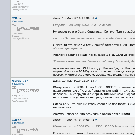
с мар 2010
Санкт-Петербург
Сообщений: 11
G305e
Дата: 18 Мар 2010 17:06:01
#
Участник
Скорпион, по ходу, выше 2Gh не ловит.
Ну возьмите его брата близнеца - Контур. Там не забы
с июл 2007
Оттуда
Да и из Вашего ответа ясно, если в 90-х бегали, то
Сообщений: 1925
С чего ли это ясно? И тот и другой аппараты очень до
обойти федералов.
Аналогу нафиг не надо лезть выше 2 ГГц. Если уж оче
Здаеться мне, что придеться с кейсом (+Notebook) бега
ну а как вы хотели в 2010-м году? Как вы будете Скорп
шириной полосы 10 МГц, на которую ни один детектор 
постом. А чтобы всё ловило, умещалось в одной пачке 
Ridick_777
Дата: 19 Мар 2010 01:34:14
#
Участник
Юмор класс... с 2000 ГГц на 2500. :DDDD Это решает в
наше время такие "крутые" виды модуляций, и такие за
недовольных сотрудников с примитивными (АМ, ЧМ) с
с мар 2010
настроенного субъекта - не представляю, что он может
Санкт-Петербург
Сообщений: 11
Слава богу, что еще не стали свободно продавать GSM/NM
космическая...
Anyway - спасибо, что возитись с особо одяреннами. :)
G305e
Дата: 19 Мар 2010 08:50:34
#
Участник
Юмор класс... с 2000 ГГц на 2500. :DDDD Это решает
В чём простите юмор? Вам говорят как есть на самом 
с июл 2007