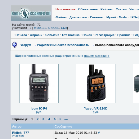
·
Наш магазин
·
Объявления
·
Рейтинг
·
Статьи
·
Част
·
Файлы
·
Диапазоны
·
Сигналы
·
Музей
·
Mods
·
LPD-
На сайте: гостей - 72,
участников - 3 [
muha131
,
SPBOBL
,
1428
]
·
Начало
·
Опросы
·
События
·
Статистика
·
Поиск
·
Регистрация
·
Правила
·
FA
Форум
—›
Радиотехническая безопасность
—›
Выбор поискового оборудо
Широкополосные связные радиоприемники в
нашем магазине
Icom IC-R6
Yaesu VR-120D
руб.
руб.
Страница:
»»
1
2
3
4
5
6
Автор
Сообщение
Ridick_777
Дата: 18 Мар 2010 01:48:43
#
Участник