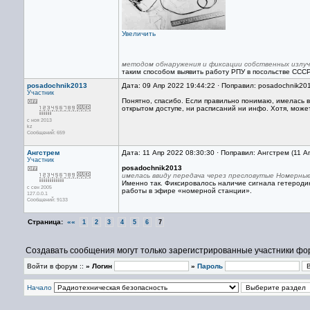
Увеличить
методом обнаружения и фиксации собственных излу
таким способом выявить работу РПУ в посольстве СССР
posadochnik2013
Дата: 09 Апр 2022 19:44:22 · Поправил: posadochnik20
Участник
Понятно, спасибо. Если правильно понимаю, имелась 
открытом доступе, ни расписаний ни инфо. Хотя, может
с ноя 2013
kz
Сообщений: 659
Ангстрем
Дата: 11 Апр 2022 08:30:30 · Поправил: Ангстрем (11 А
Участник
posadochnik2013
имелась ввиду передача через пресловутые Номерны
Именно так. Фиксировалось наличие сигнала гетероди
с сен 2005
работы в эфире «номерной станции».
127.0.0.1
Сообщений: 9133
Страница:
««
1
2
3
4
5
6
7
Создавать сообщения могут только зарегистрированные участники фо
Войти в форум ::
» Логин
»
Пароль
Начало