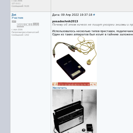
с сен 2005
127.0.0.1
Сообщений: 9133
Zet
Дата: 09 Апр 2022 19:37:18
#
Участник
posadochnik2013
Почему об этом ничего не пишут ухогреи энигмы и п
с июл 2006
Использовалось несколько типов приставок, подключа
Петропавловск-Камчатский
Один из таких аппаратов был изъят в тайнике заложен
Сообщений: 1252
Увеличить