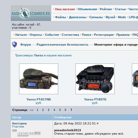
·
Наш магазин
·
Объявления
·
Рейтинг
·
Статьи
·
Част
·
Файлы
·
Диапазоны
·
Сигналы
·
Музей
·
Mods
·
LPD-
На сайте: гостей - 67,
участников - 0
·
Начало
·
Опросы
·
События
·
Статистика
·
Поиск
·
Регистрация
·
Правила
·
FA
Форум
—›
Радиотехническая безопасность
—›
Мониторинг эфира в город
Трансиверы
Yaesu
в нашем магазине
Yaesu FT-817ND
Yaesu FT-857D
руб.
руб.
Страница:
««
1
2
3
4
5
6
7
Автор
Сообщение
Ангстрем
Дата: 09 Апр 2022 18:21:51
#
Участник
posadochnik2013
Очень старая тема, давно обсуждено уже всё.