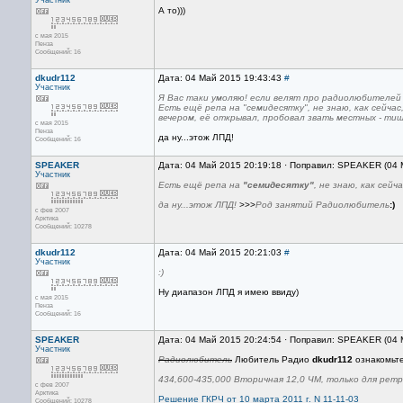
Участник
А то)))
с мая 2015
Пенза
Сообщений: 16
dkudr112
Дата: 04 Май 2015 19:43:43
#
Участник
Я Вас таки умоляю! если велят про радиолюбителей
Есть ещё репа на "семидесятку", не знаю, как сейчас
вечером, её открывал, пробовал звать местных - ти
с мая 2015
Пенза
да ну...этож ЛПД!
Сообщений: 16
SPEAKER
Дата: 04 Май 2015 20:19:18 · Поправил: SPEAKER (04 
Участник
Есть ещё репа на
"семидесятку"
, не знаю, как сей
да ну...этож ЛПД!
>>>
Род занятий Радиолюбитель
:)
с фев 2007
Арктика
Сообщений: 10278
dkudr112
Дата: 04 Май 2015 20:21:03
#
Участник
:)
Ну диапазон ЛПД я имею ввиду)
с мая 2015
Пенза
Сообщений: 16
SPEAKER
Дата: 04 Май 2015 20:24:54 · Поправил: SPEAKER (04 
Участник
Радиолюбитель
Любитель Радио
dkudr112
ознакомьте
434,600-435,000 Вторичная 12,0 ЧМ, только для ретр
с фев 2007
Арктика
Решение ГКРЧ от 10 марта 2011 г. N 11-11-03
Сообщений: 10278