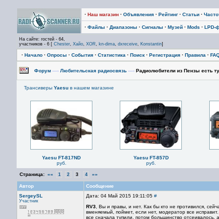
·
Наш магазин
·
Объявления
·
Рейтинг
·
Статьи
·
Част
·
Файлы
·
Диапазоны
·
Сигналы
·
Музей
·
Mods
·
LPD-
На сайте: гостей - 64,
участников - 6 [
Chester
,
Хайо
,
XOR
,
kn-dima
,
dxreceive
,
Konstantin
]
·
Начало
·
Опросы
·
События
·
Статистика
·
Поиск
·
Регистрация
·
Правила
·
FA
Форум
—›
Любительская радиосвязь
—›
Радиолюбители из Пензы есть т
Трансиверы
Yaesu
в нашем магазине
Yaesu FT-817ND
Yaesu FT-857D
руб.
руб.
Страница:
««
»»
1
2
3
4
Автор
Сообщение
SergeySL
Дата: 04 Май 2015 19:11:05
#
Участник
RV3
, Вы и правы, и нет. Как бы кто не противился, се
вменяемый, поймет, если нет, модератор все исправит.
все сначала тупили, потом большинство отсеивалось, 