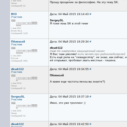
с янв 2015
Прошу прощение за философию. На эту тему SK.
Пенза
Сообщений: 52
RV3
Дата: 04 Май 2015 19:14:43
#
Участник
SergeySL
Я тоже пока SK в этой теме
с янв 2007
Возле леса
Сообщений: 1220
ПАлексей
Дата: 04 Май 2015 19:29:34
#
Участник
dkudr112
там то наверняка защищенный канал
Я Вас таки умоляю!
если велят про радиолюбителей
с сен 2007
Есть ещё репа на "семидесятку", не знаю, как сейчас, 
Россия
её открывал, пробовал звать местных - тишина.
Сообщений: 3991
dkudr112
Дата: 04 Май 2015 19:34:55
#
Участник
ПАлексей
А какие еще частоты пензы вы знаете?)
с мая 2015
Пенза
Сообщений: 16
SergeySL
Дата: 04 Май 2015 19:37:19
#
Участник
Имхо, это уже троллинг ;)
с янв 2015
Пенза
Сообщений: 52
dkudr112
Дата: 04 Май 2015 19:42:50
#