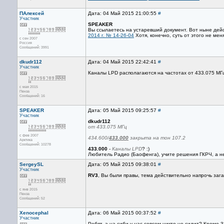
ПАлексей
Дата: 04 Май 2015 21:00:55
#
Участник
SPEAKER
Вы ссылаетесь на устаревший документ. Вот ныне де
2014 г. № 14-26-04
Хотя, конечно, суть от этого не мен
с сен 2007
Россия
Сообщений: 3991
dkudr112
Дата: 04 Май 2015 22:42:41
#
Участник
Каналы LPD располагаются на частотах от 433.075 МГц 
с мая 2015
Пенза
Сообщений: 16
SPEAKER
Дата: 05 Май 2015 09:25:57
#
Участник
dkudr112
от 433.075 МГц
с фев 2007
434.600/
433.000
закрыта на тон 107.2
Арктика
Сообщений: 10278
433.000
-
Каналы LPD
? :)
Любитель Радио (Баофенга), учите решения ГКРЧ, а н
SergeySL
Дата: 05 Май 2015 09:38:01
#
Участник
RV3
, Вы были правы, тема действительно напрочь за
с янв 2015
Пенза
Сообщений: 52
Xenocephal
Дата: 06 Май 2015 00:37:52
#
Участник
Ребят, а на сиби у нас совсем никто не сидит? Кроме 33