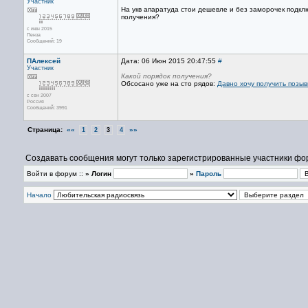
Участник
На укв апаратуда стои дешевле и без заморочек подкл
получения?
с июн 2015
Пенза
Сообщений: 19
ПАлексей
Дата: 06 Июн 2015 20:47:55
#
Участник
Какой порядок получения?
Обсосано уже на сто рядов:
Давно хочу получить позыв
с сен 2007
Россия
Сообщений: 3991
Страница:
««
»»
1
2
3
4
Создавать сообщения могут только зарегистрированные участники фо
Войти в форум ::
» Логин
»
Пароль
Начало