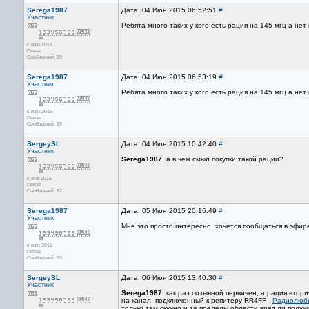
Serega1987
Дата: 04 Июн 2015 06:52:51
#
Участник
Ребята много таких у кого есть рация на 145 мгц а нет
с июн 2015
Пенза
Сообщений: 19
Serega1987
Дата: 04 Июн 2015 06:53:19
#
Участник
Ребята много таких у кого есть рация на 145 мгц а нет
с июн 2015
Пенза
Сообщений: 19
SergeySL
Дата: 04 Июн 2015 10:42:40
#
Участник
Serega1987
, а в чем смыл покупки такой рации?
с янв 2015
Пенза
Сообщений: 52
Serega1987
Дата: 05 Июн 2015 20:16:49
#
Участник
Мне это просто интересно, хочется пообщаться в эфире
с июн 2015
Пенза
Сообщений: 19
SergeySL
Дата: 06 Июн 2015 13:40:30
#
Участник
Serega1987
, как раз позывной первичен, а рация втор
на канал, подключенный к репитеру RR4FF -
Радиолюби
только там скучно и за пределы области вряд ли получ