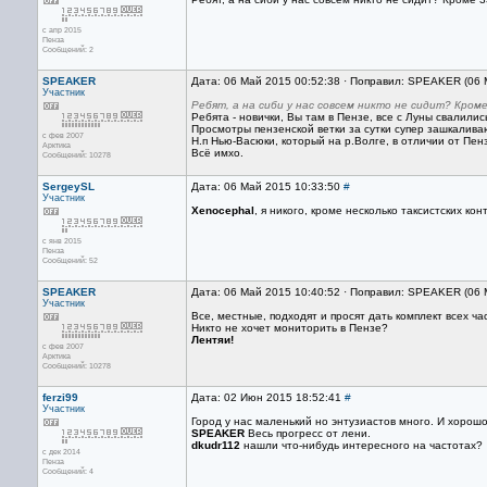
с апр 2015
Пенза
Сообщений: 2
SPEAKER
Дата: 06 Май 2015 00:52:38 · Поправил: SPEAKER (06 
Участник
Ребят, а на сиби у нас совсем никто не сидит? Кроме
Ребята - новички, Вы там в Пензе, все с Луны свалилис
Просмотры пензенской ветки за сутки супер зашкаливаю
с фев 2007
Н.п Нью-Васюки, который на р.Волге, в отличии от Пен
Арктика
Всё имхо.
Сообщений: 10278
SergeySL
Дата: 06 Май 2015 10:33:50
#
Участник
Xenocephal
, я никого, кроме несколько таксистских ко
с янв 2015
Пенза
Сообщений: 52
SPEAKER
Дата: 06 Май 2015 10:40:52 · Поправил: SPEAKER (06 
Участник
Все, местные, подходят и просят дать комплект всех ча
Никто не хочет мониторить в Пензе?
Лентяи!
с фев 2007
Арктика
Сообщений: 10278
ferzi99
Дата: 02 Июн 2015 18:52:41
#
Участник
Город у нас маленький но энтузиастов много. И хорош
SPEAKER
Весь прогресс от лени.
dkudr112
нашли что-нибудь интересного на частотах?
с дек 2014
Пенза
Сообщений: 4