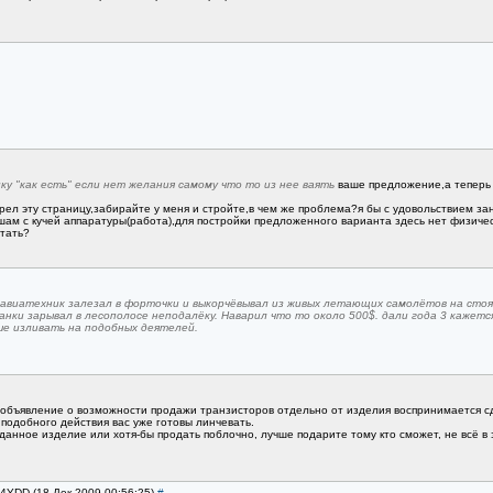
у "как есть" если нет желания самому что то из нее ваять
ваше предложение,а теперь 
рел эту страницу,забирайте у меня и стройте,в чем же проблема?я бы с удовольствием за
рышам с кучей аппаратуры(работа),для постройки предложенного варианта здесь нет физич
отать?
авиатехник залезал в форточки и выкорчёвывал из живых летающих самолётов на стоян
нки зарывал в лесополосе неподалёку. Наварил что то около 500$. дали года 3 кажетс
е изливать на подобных деятелей.
бъявление о возможности продажи транзисторов отдельно от изделия воспринимается сде
 подобного действия вас уже готовы линчевать.
 данное изделие или хотя-бы продать поблочно, лучше подарите тому кто сможет, не всё 
A4YDD (18 Дек 2009 00:56:25)
#