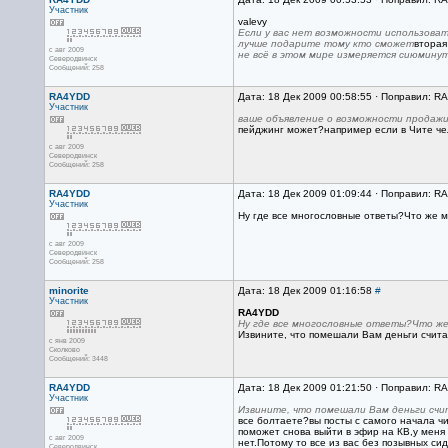
Участник
valevy
Если у вас нет возможности использоват
лучше подарите тому кто сможет
вторая
с авг 2009
не всё в этом мире измеряется сиюмину
Северодвинск
Сообщений: 258
RA4YDD
Дата: 18 Дек 2009 00:58:55 · Поправил: R
Участник
ваше объявление о возможности продажи
пейджинг может?например если в Чите чело
с авг 2009
Северодвинск
Сообщений: 258
RA4YDD
Дата: 18 Дек 2009 01:09:44 · Поправил: R
Участник
Ну где все многословные ответы?Что же м
с авг 2009
Северодвинск
Сообщений: 258
minorite
Дата: 18 Дек 2009 01:16:58
#
Участник
RA4YDD
Ну где все многословные ответы?Что же
Извините, что помешали Вам деньги счита
с янв 2009
Сколково
Сообщений: 3448
RA4YDD
Дата: 18 Дек 2009 01:21:50 · Поправил: R
Участник
Извините, что помешали Вам деньги счи
все болтаете?вы посты с самого начала чи
поможет снова выйти в эфир на КВ,у меня 
с авг 2009
нет.Потому то все из вас без позывных си
Северодвинск