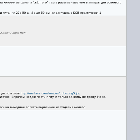
 копеечные цены, а "жёлтого" там в разы меньше чем в аппаратуре совкового
 питания 27в 50 а. И еще 50 омная заглушка с КСВ практически 1
ы песни тут пел.
тупало в силу
http://metkere.com/images/unboxing5.jpg
очно. Впрочем, кодекс чести я чту, и только за ксиву не трону. Но за
есь на выходные толкать вырванное из Изделия железо.