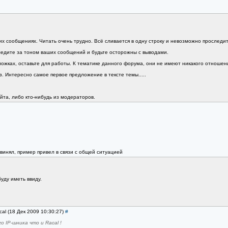
их сообщениях. Читать очень трудно. Всё сливается в одну строку и невозможно проследи
ледите за тоном ваших сообщений и будьте осторожны с выводами.
ложках, оставьте для работы. К тематике данного форума, они не имеют никакого отношен
. Интересно самое первое предложение в тексте темы.....
йта, либо кто-нибудь из модераторов.
винял, пример привел в связи с общей ситуацией
уду иметь ввиду.
cal (18 Дек 2009 10:30:27)
#
 IP-шника что и Racal !