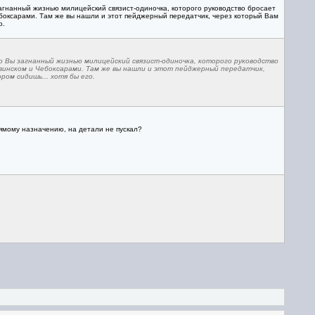
загнанный жизнью милицейский связист-одиночка, которого руководство бросает
боксарами. Там же вы нашли и этот пейджерный передатчик, через который Вам
о.
го Вы загнанный жизнью милицейский связист-одиночка, которого руководство
винском и Чебоксарами. Там же вы нашли и этот пейджерный передатчик,
ром сидишь... хотя бы его.
ямому назначению, на детали не пускал?