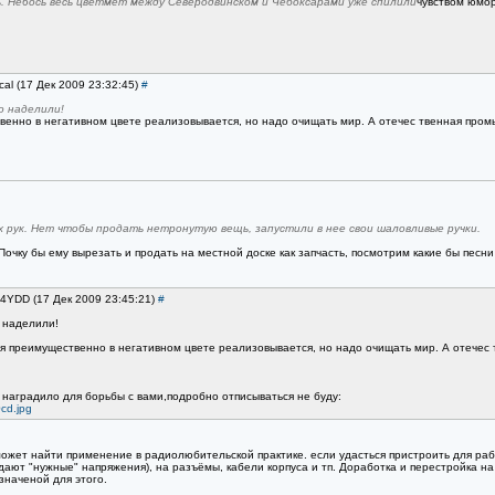
. Не6ось весь цветмет между Северодвинском и Чебоксарами уже спилили
чувством юмор
cal (17 Дек 2009 23:32:45)
#
о наделили!
венно в негативном цвете реализовывается, но надо очищать мир. А отечес твенная про
х рук. Нет чтобы продать нетронутую вещь, запустили в нее свои шаловливые ручки.
Почку бы ему вырезать и продать на местной доске как запчасть, посмотрим какие бы песни 
A4YDD (17 Дек 2009 23:45:21)
#
 наделили!
я преимущественно в негативном цвете реализовывается, но надо очищать мир. А отечес
 наградило для борьбы с вами,подробно отписываться не буду:
0cd.jpg
может найти применение в радиолюбительской практике. если удасться пристроить для раб
ыдают "нужные" напряжения), на разъёмы, кабели корпуса и тп. Доработка и перестройка 
наченой для этого.