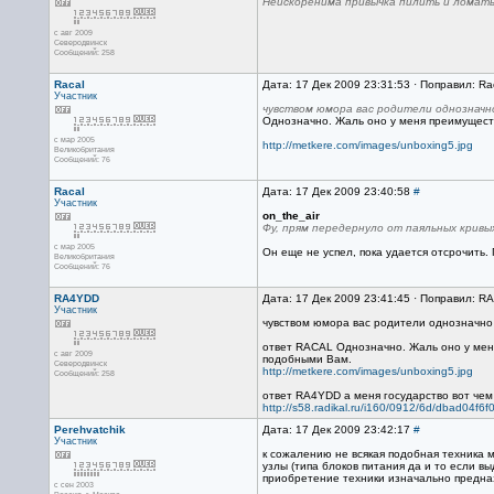
Неискоренима привычка пилить и ломать
с авг 2009
Северодвинск
Сообщений: 258
Racal
Дата: 17 Дек 2009 23:31:53 · Поправил: Ra
Участник
чувством юмора вас родители однозначн
Однозначно. Жаль оно у меня преимущест
с мар 2005
http://metkere.com/images/unboxing5.jpg
Великобритания
Сообщений: 76
Racal
Дата: 17 Дек 2009 23:40:58
#
Участник
on_the_air
Фу, прям передернуло от паяльных кривы
с мар 2005
Он еще не успел, пока удается отсрочить. 
Великобритания
Сообщений: 76
RA4YDD
Дата: 17 Дек 2009 23:41:45 · Поправил: R
Участник
чувством юмора вас родители однозначно
ответ RACAL Однозначно. Жаль оно у мен
с авг 2009
подобными Вам.
Северодвинск
http://metkere.com/images/unboxing5.jpg
Сообщений: 258
ответ RA4YDD а меня государство вот чем
http://s58.radikal.ru/i160/0912/6d/dbad04f6f
Perehvatchik
Дата: 17 Дек 2009 23:42:17
#
Участник
к сожалению не всякая подобная техника 
узлы (типа блоков питания да и то если в
приобретение техники изначально предназ
с сен 2003