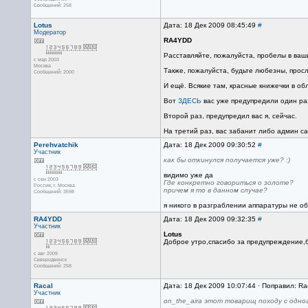
Сообщений: 258
Lotus
Дата: 18 Дек 2009 08:45:49
#
Модератор
RA4YDD
Расставляйте, пожалуйста, пробелы в ваш
с мар 2003
Москва
Также, пожалуйста, будьте любезны, прос
Сообщений: 2000
И ещё. Всякие там, красные книжечки в об
Вот
ЗДЕСЬ
вас уже предупредили один раз
Второй раз, предупредил вас я, сейчас.
На третий раз, вас забанит либо админ са
Perehvatchik
Дата: 18 Дек 2009 09:30:52
#
Участник
как бы откинулся получается уже? :)
видимо уже да
с сен 2003
Где конкретно говориться о золоте?
Россия, г. Москва
причем я то в данном случае?
Сообщений: 3598
я никого в разграблении аппаратуры не об
RA4YDD
Дата: 18 Дек 2009 09:32:35
#
Участник
Lotus
Доброе утро,спасибо за предупреждение,б
с авг 2009
Северодвинск
Сообщений: 258
Racal
Дата: 18 Дек 2009 10:07:44 · Поправил: Ra
Участник
on_the_airа этот товарищ походу с одного