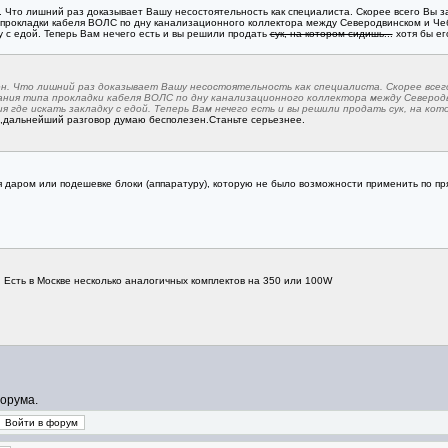
н. Что лишний раз доказывает Вашу несостоятельность как специалиста. Скорее всего Вы 
 прокладки кабеля ВОЛС по дну канализационного коллектора между Северодвинском и Че
у с едой. Теперь Вам нечего есть и вы решили продать
сук, на котором сидишь...
хотя бы ег
пен. Что лишний раз доказывает Вашу несостоятельность как специалиста. Скорее все
ания типа прокладки кабеля ВОЛС по дну канализационного коллектора между Северод
где искать закладку с едой. Теперь Вам нечего есть и вы решили продать сук, на кото
и,дальнейший разговор думаю бесполезен.Станьте серьезнее.
я даром или подешевке блоки (аппаратуру), которую не было возможности применить по пр
 Есть в Москве несколько аналогичных комплектов на 350 или 100W
орума.