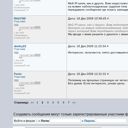
Мой IP-шник, как и других, Вам недоступе
с мар 2005
на всякие наблагонадежные задания типа
Великобритания
передавали сообщения где искать закладк
Сообщений: 76
RA4YDD
Дата: 18 Дек 2009 10:58:45
#
Участник
Мой IP-шник, как и других, Вам недосту
бросает на всякие наблагонадежные зад
через который Вам передавали сообщения 
с авг 2009
Мы вроде с вами решили о диалоге с вам
Северодвинск
Сообщений: 258
dmitry22
Дата: 18 Дек 2009 11:23:34
#
Участник
Интересно, получается, никто доставшиес
с янв 2006
Mykolaiv
Сообщений: 545
Fenix
Дата: 18 Дек 2009 12:31:31
#
Участник
Полемику на прошлых страницах не читал.
Без доков. Если интересно, узнаю цены.
с ноя 2008
Москва
Сообщений: 694
Страница:
««
»»
1
2
3
4
5
6
7
Создавать сообщения могут только зарегистрированные участники ф
Войти в форум ::
» Логин
»
Пароль