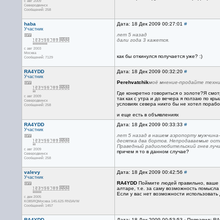
с авг 2009
Северодвинск
Сообщений: 258
haba
Дата: 18 Дек 2009 00:27:01
#
Участник
лет 5 назад
дали года 3 кажется.
с авг 2003
Москва
как бы откинулся получается уже? :)
Сообщений: 7129
RA4YDD
Дата: 18 Дек 2009 00:32:20
#
Участник
Perehvatchik
моё мнение-продайте техник
Где конкретно говориться о золоте?Я смот
с авг 2009
так как с утра и до вечера я ползаю по к
Северодвинск
условиях севера никто бы не хотел пораб
Сообщений: 258
и еще есть в объявлениях
RA4YDD
Дата: 18 Дек 2009 00:33:33
#
Участник
лет 5 назад в нашем аэропорту мужчина-
десятка два бортов. Непродаваемые оста
Праведный радиолюбительский гнев лучш
с авг 2009
причем я то в данном случае?
Северодвинск
Сообщений: 258
valevy
Дата: 18 Дек 2009 00:42:56
#
Участник
RA4YDD
Поймите людей правильно, ваше о
алтаре, т.е. за саму возможность помысла
Если у вас нет возможности использовать
с дек 2005
KO85RQМосква 145.625 RN3AVW
Сообщений: 1457
RA4YDD
Дата: 18 Дек 2009 00:53:53 · Поправил: R