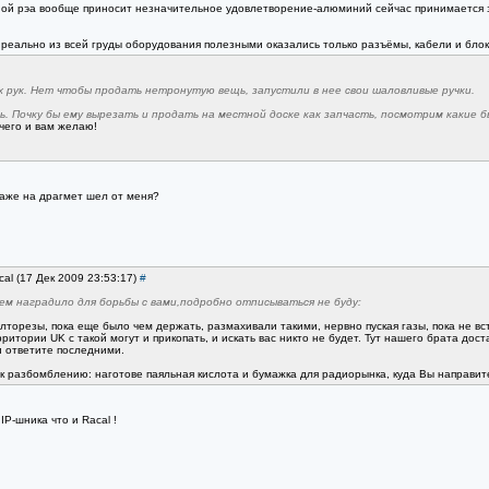
ой рэа вообще приносит незначительное удовлетворение-алюминий сейчас принимается за
реально из всей груды оборудования полезными оказались только разъёмы, кабели и блоки
х рук. Нет чтобы продать нетронутую вещь, запустили в нее свои шаловливые ручки.
ь. Почку бы ему вырезать и продать на местной доске как запчасть, посмотрим какие б
чего и вам желаю!
даже на драгмет шел от меня?
cal (17 Дек 2009 23:53:17)
#
м наградило для борьбы с вами,подробно отписываться не буду:
елторезы, пока еще было чем держать, размахивали такими, нервно пуская газы, пока не вс
итории UK с такой могут и прикопать, и искать вас никто не будет. Тут нашего брата достат
 ответите последними.
 к разбомблению: наготове паяльная кислота и бумажка для радиорынка, куда Вы направит
IP-шника что и Racal !