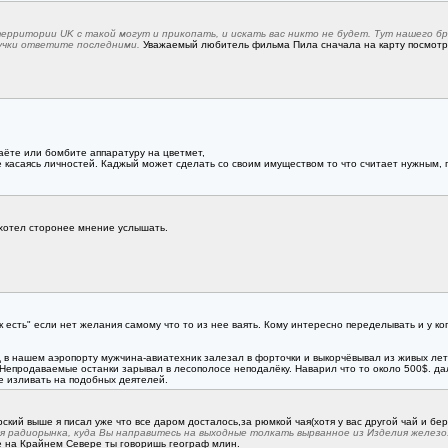
ерритории UK с такой могут и прикопать, и искать вас никто не будет. Тут нашего бра
учки ответите последними.
Уважаемый любитель фильма Пила сначала на карту посмотрит
аёте или бомбите аппаратуру на цветмет,
 касаясь личностей. Каджый может сделать со своим имуществом то что считает нужным, п
,хотел сторонее мнение услышать.
 есть" если нет желания самому что то из нее ваять. Кому интересно переделывать и у к
зад в нашем аэропорту мужчина-авиатехник залезал в форточки и выкорчёвывал из живых л
 Непродаваемые останки зарывал в лесополосе неподалёку. Наварил что то около 500$. дал
 изливать на подобных деятелей.
ский выше я писал уже что все даром досталось,за рюмкой чая(хотя у вас другой чай и бер
я радиорынка, куда Вы направитесь на выходные толкать вырванное из Изделия железо
е на Крайнем Севере ты говоришь географ млин.