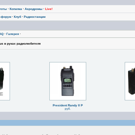
тоты
·
Копилка
·
Аэродромы
·
Live!
-форум
·
Клуб
·
Радиостанции
AQ
·
Галерея
·
eus в руках радиолюбителя
President Randy II P
руб.