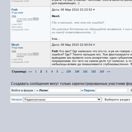
Сообщений: 6169
для окружающих. :)
Fath
Дата: 06 Мар 2010 22:23:52
#
Участник
Mesh
Где я написал, что кто-то ошибся?
с мая 2007
Ярославль
На ухастых болтунов не обращайте внимания, с них 
Сообщений: 2320
ни какой отвественности . :)
Кхм...
Mesh
Дата: 06 Мар 2010 22:40:04
#
Участник
Fath
Что кмх? Где написано что кто-то, я уж не говорю
ошибся? Где? Ткните пальцем плз. Тож фантазируете п
выводами как правило ноль конкретики, одни субьекти
с мая 2006
покукарекакм, кто чего на самом деле тут написал, а т
Сообщений: 6169
небылицы всякие да покашливаете глубокомысленно. Я о
Страница:
««
...
»»
1
2
3
4
5
139
140
141
142
143
Создавать сообщения могут только зарегистрированные участники фо
Войти в форум ::
» Логин
»
Пароль
Начало