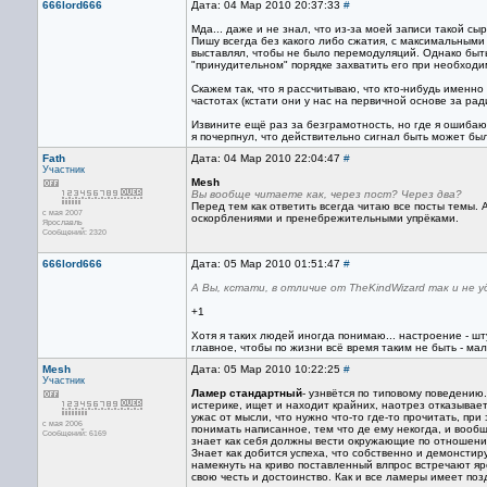
666lord666
Дата: 04 Мар 2010 20:37:33
#
Мда... даже и не знал, что из-за моей записи такой сы
Пишу всегда без какого либо сжатия, с максимальными
выставлял, чтобы не было перемодуляций. Однако быть
"принудительном" порядке захватить его при необходим
Скажем так, что я рассчитываю, что кто-нибудь именн
частотах (кстати они у нас на первичной основе за ради
Извините ещё раз за безграмотность, но где я ошибаю
я почерпнул, что действительно сигнал быть может бы
Fath
Дата: 04 Мар 2010 22:04:47
#
Участник
Mesh
Вы вообще читаете как, через пост? Через два?
Перед тем как ответить всегда читаю все посты темы. 
с мая 2007
оскорблениями и пренебрежительными упрёками.
Ярославль
Сообщений: 2320
666lord666
Дата: 05 Мар 2010 01:51:47
#
А Вы, кстати, в отличие от TheKindWizard так и не
+1
Хотя я таких людей иногда понимаю... настроение - шту
главное, чтобы по жизни всё время таким не быть - ма
Mesh
Дата: 05 Мар 2010 10:22:25
#
Участник
Ламер стандартный
- узнвётся по типовому поведению.
истерике, ищет и находит крайних, наотрез отказывае
ужас от мысли, что нужно что-то где-то прочитать, п
с мая 2006
понимать написанное, тем что де ему некогда, и вообще
Сообщений: 6169
знает как себя должны вести окружающие по отношению 
Знает как добится успеха, что собственно и демонстир
намекнуть на криво поставленный влпрос встречают я
свою честь и достоинство. Как и все ламеры имеет поз