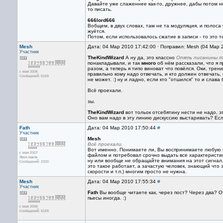
Давайте уже слаженнее как-то, дружнее, дабы потом н
то писать.
666lord666
Вобщем, в двух словах, там не та модуляция, и полос
жуётся.
Потом, если использовалось сжатие в записи - то это 
Mesh
Дата: 04 Мар 2010 17:42:00 · Поправил: Mesh (04 Мар 
Участник
TheKindWizard
А ну да, это классно
Опять писанины т
понакладывали, и так
много
об нём рассказали, что я 
разом, а теперь я типо виноват что повёлся. Оки, трен
с мая 2006
правильно кому надо отвечать, и кто должен отвечать, 
Сообщений: 6169
не может. :) ну и ладно, если кто "отшился" то и слава 
Всё проехали.
зы.
TheKindWizard
вот тольок отсебятину нести не надо, 
Оно вам надо в эту линию дискуссию выстаривать? Если
Fath
Дата: 04 Мар 2010 17:50:44
#
Участник
Mesh
Всё проехали.
Вот именно. Понимаете ли, Вы воспринимаете любую пр
с мая 2007
файлом и потребовал срочно выдать все характеристики 
Ярославль
ну или вообще не обращайте внимания на этот сигнал,
Сообщений: 2320
это такое работает, а зачастую человек, знающий что э
скорости и т.п.) многим просто не нужна.
Mesh
Дата: 04 Мар 2010 17:55:34
#
Участник
Fath
Вы вообще читаете как, через пост? Через два? 
пьесы иногда. :)
с мая 2006
Сообщений: 6169