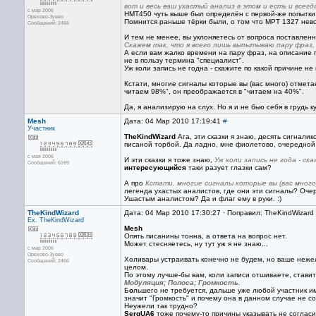
вот и весь ваш ухастый анализ в этом и есть и всегда
с мар 2006
НМТ450 чуть выше был определён с первой-же попытки
Орехово-Зуево
Помнится раньше тёрки были, о том что MPT 1327 нев
Сообщений: 2466
И тем не менее, вы уклоняетесь от вопроса поставлен
Скажем так, что я всего лишь выпытываю пару фраз,
А если вам жалко времени на пару фраз, на описание п
не в пользу термина "специалист".
Уж коли запись не годна - скажите по какой причине не
Кстати, многие сигналы которые вы (вас много) отмет
читаем 98%", он преображается в "читаем на 40%".
Да, я анализирую на слух. Но я и не бью себя в грудь 
Mesh
Дата: 04 Мар 2010 17:19:41
#
Участник
TheKindWizard
Ага, эти сказки я знаю, десять сигналик
писаной торбой. Да ладно, мне фиолетово, очередной 
с мая 2006
И эти сказки я тоже знаю,
Уж коли запись не года - ск
Сообщений: 6169
интересующийся
таки разует глазки сам?
А про
Кстати, многие сигналы которые вы (вас мног
легенда ухастых аналистов, где они эти сигналы? Очер
Ушастым аналистом? Да и флаг ему в руки. :)
TheKindWizard
Дата: 04 Мар 2010 17:30:27 · Поправил: TheKindWizard
Ex. TheKindWizard
Mesh
Опять писанины тонна, а ответа на вопрос нет.
Может стесняетесь, ну тут уж я не знаю...
с мар 2006
Орехово-Зуево
Холивары устраивать конечно не будем, но ваше неж
Сообщений: 2466
целом.
По этому лучше-бы вам, коли записи отшиваете, ставит
Модуляция; Полоса; Громкость.
Б
о
льшего не требуется, дальше уже любой участник им
значит "Громкость" и почему она в данном случае не 
Неужели так трудно?
SergUA6
тоже почему-то причины указывать не согласил