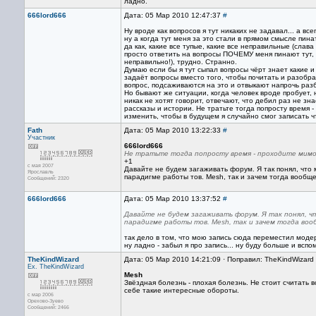
ладно.
666lord666
Дата: 05 Мар 2010 12:47:37
#
Ну вроде как вопросов я тут никаких не задавал... а все
ну а когда тут меня за это стали в прямом смысле пин
да как, какие все тупые, какие все неправильные (слав
просто ответить на вопросы ПОЧЕМУ меня пинают тут, а
неправильно!), трудно. Странно.
Думаю если бы я тут сыпал вопросы чёрт знает какие и 
задаёт вопросы вместо того, чтобы почитать и разобр
вопрос, подсаживаются на это и отвыкают напрочь раз
Но бывают же ситуации, когда человек вроде пробует, н
никак не хотят говорит, отвечают, что дебил раз не зн
рассказы и истории. Не тратьте тогда попросту время -
изменить, чтобы в будущем я случайно смог записать
Fath
Дата: 05 Мар 2010 13:22:33
#
Участник
666lord666
Не тратьте тогда попросту время - проходите мимо
+1
с мая 2007
Давайте не будем загаживать форум. Я так понял, что
Ярославль
парадигме работы тов. Mesh, так и зачем тогда вообщ
Сообщений: 2320
666lord666
Дата: 05 Мар 2010 13:37:52
#
Давайте не будем загаживать форум. Я так понял, ч
парадигме работы тов. Mesh, так и зачем тогда во
так дело в том, что мою запись сюда переместил модер
ну ладно - забыл я про запись... ну буду больше и вспоми
TheKindWizard
Дата: 05 Мар 2010 14:21:09 · Поправил: TheKindWizard
Ex. TheKindWizard
Mesh
Звёздная болезнь - плохая болезнь. Не стоит считать в
себе такие интересные обороты.
с мар 2006
Орехово-Зуево
Сообщений: 2466