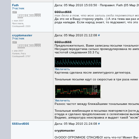
Fath
Дата: 05 Мар 2010 15:03:50 · Поправил: Fath (05 Мар 2
Участник
666lord666
так дело в том, что мою запись сюда переместил мо
Да это не в Вашу сторону упрёк. :-) А эта тема как ра
с мая 2007
рода нападки. Если народ знает, то подскажет, что это
Ярославль
Сообщений: 2320
cryptomaster
Дата: 05 Мар 2010 21:12:08
#
Участник
666lord666
Предположительно, Вами записаны посылки тонального
Несущая передатчика сильно промодулирована по амп
с апр 2007
частотой следования 33.3 Гц:
Латвия, Рига
Сообщений: 2797
Увеличить
Картинка сделана после амплитудного детектора.
Тональные посылки идут со скоростью в три раза ниже 
Увеличить
Разнос частот между ближайшими тональными посылк
Тональные комбинации в посылках повторяются (хотя д
откуда и сделано предположение о селективном вызов
Видимо, аппаратура неисправна и выдает такой "косяк"
666lord666
Дата: 05 Мар 2010 21:24:08
#
cryptomaster
ОгООО! ОГРОМНОЕ СПАСИБО! хоть что-то! Может Вы смо