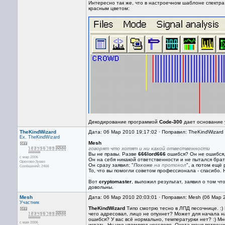
Интересно так же, что в настроечном шаблоне спектр
красным цветом:
Декодирование программой
Code-300
дает основание 
TheKindWizard
Дата: 06 Мар 2010 19:17:02 · Поправил: TheKindWizard
Ex. TheKindWizard
Mesh
говорят что хотят и ни какой отвественности
Вы не правы. Разве
666lord666
ошибся? Он не ошибся,
с мар 2006
Он на себя никакой ответственности и не пытался брат
Орехово-Зуево
Он сразу заявил: "
Похоже
на протокол
", а потом ещё 
Сообщений: 2466
То, что вы помогли советом профессионала - спасибо. 
Вот
cryptomaster
, выложил результат, заявил о том ч
довольны.
Mesh
Дата: 06 Мар 2010 20:03:01 · Поправил: Mesh (06 Мар 
Участник
TheKindWizard
Типо смотрю тесно в ЛПД песочнице. :) Б
чего адресовал, лицо не опухнет? Может для начала на
ошибся? У вас всё нормально, температурки нет? :) М
с мая 2006
играть. Ну уже утомляет чесслово. Охота меня потрени