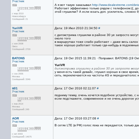
Участник
А я вот такую заказывал
http://www.dealextreme.com/deta
Работает эффективно только рядом с телефоном:((, до 
этой глушилки? А если юзать доп. усилитель, сложно б
с мар 2010
Новосибирск
Сообщений: 21
YuriVR
Дата: 19 Июл 2010 21:34:50
#
Участник
с дилэкстрима глушилки в районе 30 уе запросто могу
около того
в маршрутках тоже слабо работают – даже весь салон 
с ноя 2008
такое хорошо работает только где-нибудь в подземных
Омск
Сообщений: 2700
BATONS
Дата: 19 Окт 2015 11:39:21 · Поправил: BATONS (19 Ок
Участник
YuriVR
дилэкстрима глушилки в районе 30 уе запросто мог
у меня есть такой девайс, глушил хорошо в свое время
с сен 2005
сеть, переключаются на частоты 4G и передача/голос 
Москва
Сообщений: 3346
tt01
Дата: 17 Окт 2016 02:11:07
#
Участник
подниму темку, очень хочется подобное устройство, с
если подсткажете, современное и не очень дорогое уст
с янв 2014
Москва
Сообщений: 249
AOR
Дата: 17 Окт 2016 03:27:08
#
Участник
В сетях LTE (в РФ) голос пока не передается, только да
с окт 2003
Сообщений: 14675