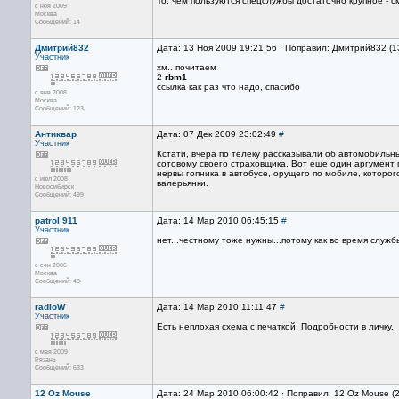
То, чем пользуются спецслужбы достаточно крупное - 
с ноя 2009
Москва
Сообщений: 14
Дмитрий832
Дата: 13 Ноя 2009 19:21:56 · Поправил: Дмитрий832 (1
Участник
хм.. почитаем
2
rbm1
ссылка как раз что надо, спасибо
с янв 2008
Москва
Сообщений: 123
Антиквар
Дата: 07 Дек 2009 23:02:49
#
Участник
Кстати, вчера по телеку рассказывали об автомобильн
сотовому своего страховщика. Вот еще один аргумент 
нервы гопника в автобусе, орущего по мобиле, которог
с июл 2008
валерьянки.
Новосибирск
Сообщений: 499
patrol 911
Дата: 14 Мар 2010 06:45:15
#
Участник
нет...честному тоже нужны...потому как во время служ
с сен 2006
Москва
Сообщений: 48
radioW
Дата: 14 Мар 2010 11:11:47
#
Участник
Есть неплохая схема с печаткой. Подробности в личку.
с мая 2009
Рязань
Сообщений: 633
12 Oz Mouse
Дата: 24 Мар 2010 06:00:42 · Поправил: 12 Oz Mouse (