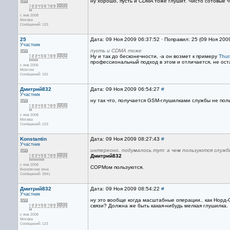
ну хорошо, пусть и CDMA тоже глушит. Чисто сотовые ч
с янв 2008
Москва
Сообщений: 123
25
Дата: 09 Ноя 2009 06:37:52 · Поправил: 25 (09 Ноя 200
Участник
пусть и CDMA тоже
Ну и так до бесконечности, -а он возмет к примеру
Thur
профессиональный подход в этом и отличается, не ост
с янв 2006
Moscow
Сообщений: 191
Дмитрий832
Дата: 09 Ноя 2009 06:54:27
#
Участник
ну так что, получается GSM-глушилками службы не пол
с янв 2008
Москва
Сообщений: 123
Konstantin
Дата: 09 Ноя 2009 08:27:43
#
Участник
интересно. подумалось тут: а чем пользуются служб
Дмитрий832
с янв 2008
СОРМом пользуются.
Внуковская зона
Сообщений: 2841
Дмитрий832
Дата: 09 Ноя 2009 08:54:22
#
Участник
ну это вообще когда масштабные операции.. как Норд-О
связи? Должна же быть какая-нибудь мелкая глушилка.
с янв 2008
Москва
Сообщений: 123