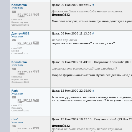
Konstantin
Дата: 09 Ноя 2009 09:56:17
#
Участник
Должна же быть какая-нибудь мелкая глушилка.
Дмитрий832
с янв 2008
Мой опыт говорит, что мелкая глушилка действует в р
Внуковская зона
Сообщений: 2841
Дмитрий832
Дата: 09 Ноя 2009 11:13:59
#
Участник
мелкая глушилка
глушилка эта самопальная? или заводская?
с янв 2008
Москва
Сообщений: 123
Konstantin
Дата: 09 Ноя 2009 11:43:00 · Поправил: Konstantin (09 
Участник
глушилка эта самопальная? или заводская?
Скорее фирменная азиатская. Купил лет десять назад 
с янв 2008
Внуковская зона
Сообщений: 2841
Fath
Дата: 12 Ноя 2009 22:25:09
#
Участник
А по поводу девайса, лёгшего в основу темы - штука-то
интернетмагазинчиком дел не имел? А то у них там мн
с мая 2007
Ярославль
Сообщений: 2320
rbm1
Дата: 13 Ноя 2009 18:47:13 · Поправил: rbm1 (13 Ноя 2
Участник
Дмитрий832
Должна же быть какая-нибудь мелкая глушилка.