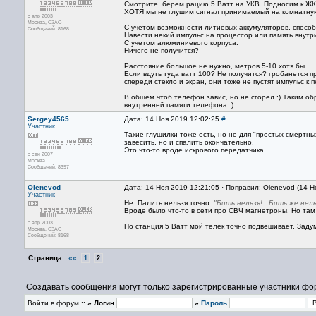
Смотрите, берем рацию 5 Ватт на УКВ. Подносим к ЖК т
ХОТЯ мы не глушим сигнал принимаемый на комнатную
с апр 2003
Москва, СЗАО
С учетом возможности литиевых аккумуляторов, спосо
Сообщений: 8168
Навести некий импульс на процессор или память внутр
С учетом алюминиевого корпуса.
Ничего не получится?
Расстояние большое не нужно, метров 5-10 хотя бы.
Если вдуть туда ватт 100? Не получится? гробанется п
спереди стекло и экран, они тоже не пустят импульс к 
В общем чтоб телефон завис, но не сгорел :) Таким об
внутренней памяти телефона :)
Sergey4565
Дата: 14 Ноя 2019 12:02:25
#
Участник
Такие глушилки тоже есть, но не для "простых смертны
завесить, но и спалить окончательно.
Это что-то вроде искрового передатчика.
с сен 2007
Москва
Сообщений: 8397
Olenevod
Дата: 14 Ноя 2019 12:21:05 · Поправил: Olenevod (14 Н
Участник
Не. Палить нельзя точно.
"Бить нельзя!.. Бить же нел
Вроде было что-то в сети про СВЧ магнетроны. Но там 
с апр 2003
Но станция 5 Ватт мой телек точно подвешивает. Заду
Москва, СЗАО
Сообщений: 8168
Страница:
««
1
2
Создавать сообщения могут только зарегистрированные участники фо
Войти в форум ::
» Логин
»
Пароль