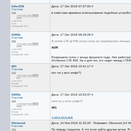
killer258
Дата: 17 Окт 2016 07:07:00
#
Участник
в советские времена использование подобных устройс
с янв 2010
Тула
Сообщений: 3571
G305e
Дата: 17 Окт 2016 09:29:28
#
Участник
В сетях LTE (в РФ) голос пока не передается, только
AOR
с июл 2007
Оттуда
Сообщений: 1925
Разрешили голос с конца прошлого года. Уже работают
Особенно LTE 800. Ну и для тех, кто сидит между LTE
tt01
Дата: 17 Окт 2016 10:41:17
#
Участник
нет ни у кого инфо?)
с янв 2014
Москва
Сообщений: 249
G305e
Дата: 17 Окт 2016 10:53:37
#
Участник
нет ни у кого инфо?)
tt01
с июл 2007
Оттуда
Сообщений: 1925
у него есть всё
Olenevod
Дата: 14 Ноя 2019 11:43:20 · Поправил: Olenevod (14 Н
Участник
По поводу глушилок. А что если зайти другим путем. Я