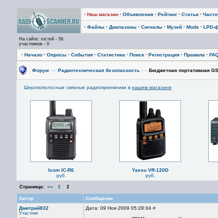
·
Наш магазин
·
Объявления
·
Рейтинг
·
Статьи
·
Част
·
Файлы
·
Диапазоны
·
Сигналы
·
Музей
·
Mods
·
LPD-
На сайте: гостей - 56,
участников - 0
·
Начало
·
Опросы
·
События
·
Статистика
·
Поиск
·
Регистрация
·
Правила
·
FA
Форум
—›
Радиотехническая безопасность
—›
Бюджетная портативная GS
Широкополосные связные радиоприемники в
нашем магазине
Icom IC-R6
Yaesu VR-120D
руб.
руб.
Страница:
««
1
2
Автор
Сообщение
Дмитрий832
Дата: 09 Ноя 2009 05:28:04
#
Участник