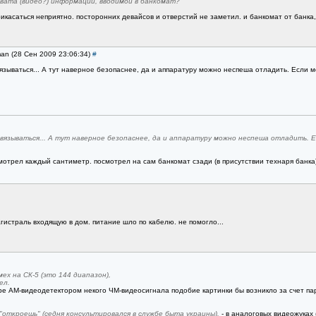
вата (видео?) информации, вводимой в банкомат?
икасаться неприятно. посторонних девайсов и отверстий не заметил. и банкомат от банка,
man (28 Сен 2009 23:06:34)
#
зываться... А тут наверное безопаснее, да и аппаратуру можно неспеша отладить. Если м
вязываться... А тут наверное безопаснее, да и аппаратуру можно неспеша отладить. 
мотрел каждый сантиметр. посмотрел на сам банкомат сзади (в присутствии технаря банка)
гистраль входящую в дом. питание шло по кабелю. не помогло...
ех на СК-5 (это 144 диапазон),
ел.
ре АМ-видеодетектором некого ЧМ-видеосигнала подобие картинки бы возникло за счет па
откроешь" (седня консультировался в службе быта украины).
- в аналоговых видеожуках 