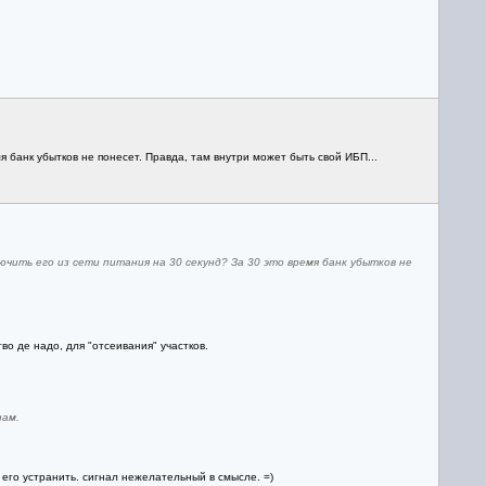
 банк убытков не понесет. Правда, там внутри может быть свой ИБП...
ить его из сети питания на 30 секунд? За 30 это время банк убытков не
о де надо, для "отсеивания" участков.
нам.
о его устранить. сигнал нежелательный в смысле. =)