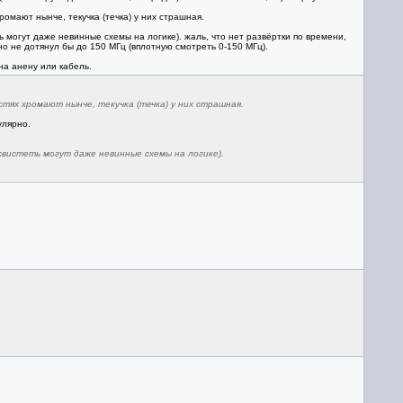
омают нынче, текучка (течка) у них страшная.
ь могут даже невинные схемы на логике). жаль, что нет развёртки по времени,
но не дотянул бы до 150 МГц (вплотную смотреть 0-150 МГц).
на анену или кабель.
тях хромают нынче, текучка (течка) у них страшная.
улярно.
свистеть могут даже невинные схемы на логике).