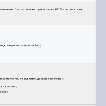
) банкомата. Смотрел анализатором Advantest U3772 - картинка та же.
гда обнаруживался (если он был :)
к напрягается, я б рад помочь да версии кончились :((
арта, комп же)
елишнее