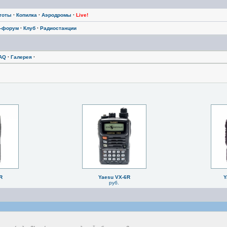
тоты
·
Копилка
·
Аэродромы
·
Live!
-форум
·
Клуб
·
Радиостанции
AQ
·
Галерея
·
R
Yaesu VX-6R
Y
руб.