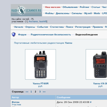
·
Наш магазин
·
Объявления
·
Рейтинг
·
Статьи
·
Час
·
Файлы
·
Диапазоны
·
Сигналы
·
Музей
·
Mods
·
LPD
На сайте: гостей - 75,
участников - 2 [
Anchares
,
bush49
]
·
Начало
·
Опросы
·
События
·
Статистика
·
Поиск
·
Регистрация
·
Правила
·
F
Форум
—›
Радиотехническая безопасность
—›
Видеонаблюдение
Портативные любительские радиостанции
Yaesu
Yaesu FT-60R
Yaesu VX-3
руб.
руб.
Страница:
««
»»
1
2
3
Автор
Сообщение
Фотон
Дата: 28 Сен 2009 22:43:08
#
Участник