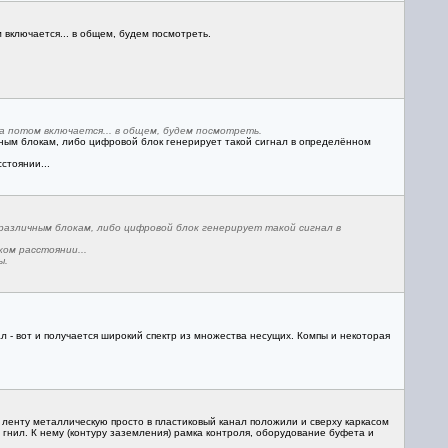
 включается... в общем, будем посмотреть.
а потом включается... в общем, будем посмотреть.
чным блокам, либо цифровой блок генерирует такой сигнал в определённом
стоянии...
различным блокам, либо цифровой блок генерирует такой сигнал в
ом расстоянии...
ы.
л - вот и получается широкий спектр из множества несущих. Компы и некоторая
 ленту металлическую просто в пластиковый канал положили и сверху каркасом
р гнил. К нему (контуру заземления) рамка контроля, оборудование буфета и