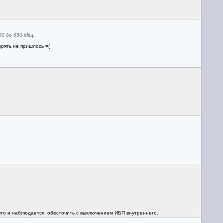
0 до 650 Мгц.
ырять не пришлось =(
то и наблюдается. обесточить с выключением ИБП внутреннего.