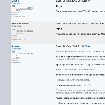
G305e
Дата: 29 Сен 2009 20:38:55
#
Участник
Фотон
Видеонакопитель типа "Трал" там не стоит
с июл 2007
Оттуда
Сообщений: 1925
Rulez Reloaded
Дата: 29 Сен 2009 20:43:55 · Поправил: Ru
Участник
Фотон
А зачем смотреть потроха банкомата? Може
с янв 2005
Москва
Сообщений: 13752
Фотон
Дата: 29 Сен 2009 21:51:58
#
Участник
Видеонакопитель типа "Трал" там не сто
та нет в том банкомате камеры. в том-то и
с дек 2007
понесет. Правда, там внутри может быть
Украина
Сообщений: 127
ну, потроха - эт образно. по сути - хочет
Нифига себе у вас полномочия 8)
та полномочий немеряно. когда заканчиваю
Нифига себе как мажористо.
ну да, мы мажоры еще те... =)
В случае если есть какая - то область 
лучший вариант взять направленную анте
пеленговал мобильным комплексом и носи
в общем - источник - банкомат, а что в не