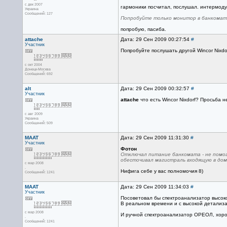
с дек 2007
гармоники посчитал, послушал. интермоду
Украина
Сообщений: 127
Попробуйте только монитор в банкомате
попробую, пасиба.
attache
Дата: 29 Сен 2009 00:27:54
#
Участник
Попробуйте послушать другой Wincor Nixdo
с окт 2004
Донецк-Москва
Сообщений: 692
alt
Дата: 29 Сен 2009 00:32:57
#
Участник
attache
что есть Wincor Nixdorf? Просьба не
с авг 2009
Украина
Сообщений: 509
MAAT
Дата: 29 Сен 2009 11:31:30
#
Участник
Фотон
Отключал питание банкомата - не помог
обесточивал магистраль входящую в дом.
с мар 2008
.
Нифига себе у вас полномочия 8)
Сообщений: 1241
MAAT
Дата: 29 Сен 2009 11:34:03
#
Участник
Посоветовал бы спектроанализатор высок
В реальном времени и с высокой детализа
с мар 2008
И ручной спектроанализатор ОРЕОЛ, хорош
.
Сообщений: 1241