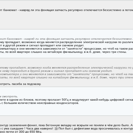
ит банкомат - навряд ли эта фонящая запчасть регулярно отключается безсистемно а потом
онит банкомат - навряд ли эта фонящая запчасть регулярно отключается безсистемно 
тому пропадает, возможно когда меняется распределение электрической нагрузки по разли
 в другой режим и сигнал пропадает или скачком уходит.
мпьютера и они меняются в зависимости от "занятости" процессами, но чтоб на таком рас
ты, по всей квартире слышно на китайскую фм-мыльницу, в ж.б. доме, через три стены.
этому пропадает, возможно когда меняется распределение электрической нагрузки по 
 нему переходит в другой режим и сигнал пропадает или скачком уходит.
компьютера и они меняются в зависимости от "занятости" процессами, но чтоб на так
раты, по всей квартире слышно на китайскую фм-мыльницу, в ж.б. доме, через три стен
отреть. пасиба за подсказку.
м смотреть.
лите в одном из блоков, поэтому пролазит 50Гц и модулирует какой-нибудь цифровой сигна
ь с большим количеством неисправных конденсаторов.
онтур заземления фонил, пока бетонную вкладку не вскрыли не поняли в чём дело было. А
 с ума сшедшие ! Часа два наверно! :))) Пол был с дефектами вода просачивалась и конту
но почти от 300 до 650 Мгц.