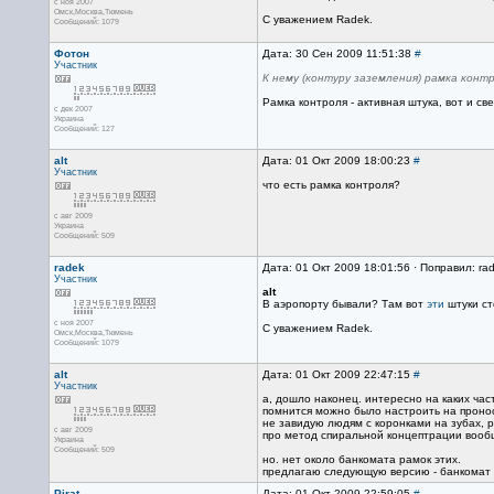
с ноя 2007
Омск,Москва,Тюмень
С уважением Radek.
Сообщений: 1079
Фотон
Дата: 30 Сен 2009 11:51:38
#
Участник
К нему (контуру заземления) рамка конт
Рамка контроля - активная штука, вот и с
с дек 2007
Украина
Сообщений: 127
alt
Дата: 01 Окт 2009 18:00:23
#
Участник
что есть рамка контроля?
с авг 2009
Украина
Сообщений: 509
radek
Дата: 01 Окт 2009 18:01:56 · Поправил: ra
Участник
alt
В аэропорту бывали? Там вот
эти
штуки ст
с ноя 2007
С уважением Radek.
Омск,Москва,Тюмень
Сообщений: 1079
alt
Дата: 01 Окт 2009 22:47:15
#
Участник
а, дошло наконец. интересно на каких час
помнится можно было настроить на проно
не завидую людям с коронками на зубах, 
с авг 2009
про метод спиральной концептрации вообщ
Украина
Сообщений: 509
но. нет около банкомата рамок этих.
предлагаю следующую версию - банкомат 
Pirat
Дата: 01 Окт 2009 22:59:05
#