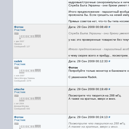
кадровые/строчные синхроимпульсы и ничег
Служба Быта Украины - они брюки умеют гл
Итого предположение - паразитный возбуд 
прояснила бы. Если грешить на некий импу
Прямых советов нет, что-то бы типа носим
Фотон
Дата: 29 Сен 2009 00:08:49
#
Участник
Служба Быта Украины - они брюки умеют 
у нас это проверенные товарисчи без теку
с дек 2007
Украина
Сообщений: 127
Итого предположение - паразитный возбу
к чему скорее всего и прийду... посмотрим.
radek
Дата: 29 Сен 2009 00:12:33
#
Участник
Фотон
Попробуйте только монитор в банкомате от
с ноя 2007
С уважением Radek.
Омск,Москва,Тюмень
Сообщений: 1079
attache
Дата: 29 Сен 2009 00:19:49
#
Участник
Посмотрите что творится на 288 мГц.
А также на кратных, вверх и вниз.
с окт 2004
Донецк-Москва
Сообщений: 692
Фотон
Дата: 29 Сен 2009 00:24:13
#
Участник
Посмотрите что творится на 288 мГц.
А также на кратных, вверх и вниз.