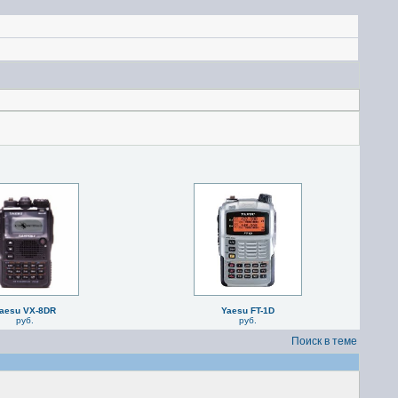
aesu VX-8DR
Yaesu FT-1D
руб.
руб.
Поиск в теме