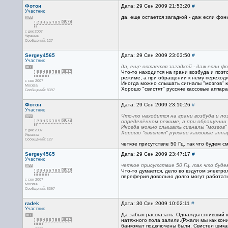
Фотон
Дата: 29 Сен 2009 21:53:20
#
Участник
да, еще остается загадкой - даж если фон
с дек 2007
Украина
Сообщений: 127
Sergey4565
Дата: 29 Сен 2009 23:03:50
#
Участник
да, еще остается загадкой - даж если ф
Что-то находится на грани возбуда и поэ
режиме, а при обращении к нему переходит
с сен 2007
Иногда можно слышать сигналы "мозгов" ко
Москва
Хорошо "свистят" русские кассовые аппара
Сообщений: 8397
Фотон
Дата: 29 Сен 2009 23:10:26
#
Участник
Что-то находится на грани возбуда и по
определённом режиме, а при обращении к
Иногда можно слышать сигналы "мозгов" 
с дек 2007
Хорошо "свистят" русские кассовые аппа
Украина
Сообщений: 127
четкое присутствие 50 Гц. так что будем см
Sergey4565
Дата: 29 Сен 2009 23:47:17
#
Участник
четкое присутствие 50 Гц. так что буде
Что-то думается, дело во вздутом электро
переферия довольно долго могут работат
с сен 2007
Москва
Сообщений: 8397
radek
Дата: 30 Сен 2009 10:02:11
#
Участник
Да забыл рассказать. Однажды сгнивший к
натяжного пола залили.(Ржали мы как кони
банкомат подключены были. Свистел шикар