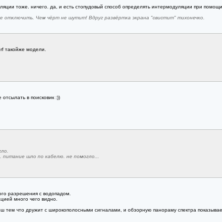
ляции тоже. ничего. да, и есть стопудовый способ определять интермодуляции при помощ
 отключить. Чем чёрт не шутит! Вдруг развёртка экрана "свистит" тихонечко.
rf такойже модели.
 отсылать в поисковик :))
ло.
 питание шло по кабелю. не помогло...
ого разрешения с водопадом.
цией много чего видно.
 тем что дружит с широкополосными сигналами, и обзорную панораму спектра показывает,