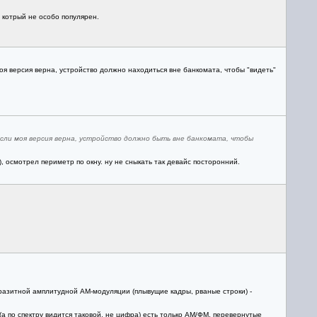
 котрый не особо популярен.
оя версия верна, устройство должно находиться вне банкомата, чтобы "видеть"
Если моя версия верна, устройство должно быть вне банкомата, чтобы
, осмотрел периметр по окну. ну не сныкать так девайс посторонний.
разитной амплитудной АМ-модуляции (плывущие кадры, рваные строки) -
(а по спектру видится таковой, не цифра) есть только АМ/ФМ, перевернутые