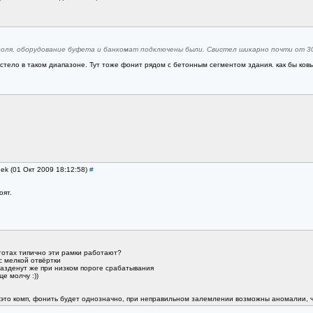
роля, оборудование буфета и банкомат подключены были. Свистел шикарно почти от 30
вестело в таком диапазоне. Тут тоже фонит рядом с бетонным сегментом здания. как бы ков
dek (01 Окт 2009 18:12:58)
#
оят.
тотах типично эти рамки работают?
с мелкой отвёртки
разденут же при низком пороге срабатывания
е молчу :))
это комп, фонить будет однозначно, при неправильном залемлении возможны аномалии, ч