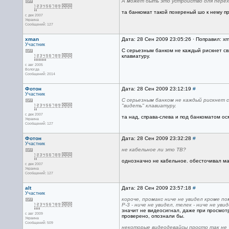
А может быть это устройство для перех
та банкомат такой похереный шо к нему пр
с дек 2007
Украина
Сообщений: 127
xman
Дата: 28 Сен 2009 23:05:26 · Поправил: x
Участник
С серьезным банком не каждый рискнет свя
клавиатуру.
с авг 2005
Вологда
Сообщений: 2014
Фотон
Дата: 28 Сен 2009 23:12:19
#
Участник
С серьезным банком не каждый рискнет с
"видеть" клавиатуру.
с дек 2007
та над, справа-слева и под банкоматом ос
Украина
Сообщений: 127
Фотон
Дата: 28 Сен 2009 23:32:28
#
Участник
не кабельное ли это ТВ?
однозначно не кабельное. обесточивал ма
с дек 2007
Украина
Сообщений: 127
alt
Дата: 28 Сен 2009 23:57:18
#
Участник
короче, промакс ниче не увидел кроме пом
Р-3 - ниче не увидел, телек - ниче не увид
значит не видеосигнал, даже при просмот
с авг 2009
проверено, опознали бы.
Украина
Сообщений: 509
некоторые видеодевайсы просто так не "