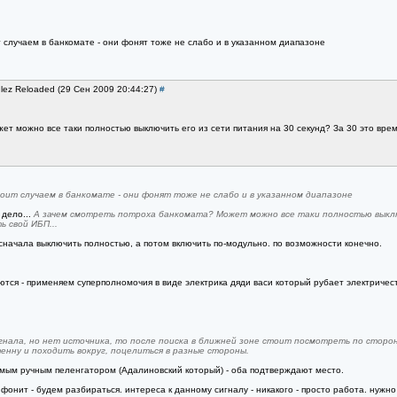
 случаем в банкомате - они фонят тоже не слабо и в указанном диапазоне
lez Reloaded (29 Сен 2009 20:44:27)
#
т можно все таки полностью выключить его из сети питания на 30 секунд? За 30 это время
ит случаем в банкомате - они фонят тоже не слабо и в указанном диапазоне
 дело...
А зачем смотреть потроха банкомата? Может можно все таки полностью выключ
 свой ИБП...
ся сначала выключить полностью, а потом включить по-модульно. по возможности конечно.
тся - применяем суперполномочия в виде электрика дяди васи который рубает электричеств
сигнала, но нет источника, то после поиска в ближней зоне стоит посмотреть по сторо
нну и походить вокруг, поцелиться в разные стороны.
мым ручным пеленгатором (Адалиновский который) - оба подтверждают место.
м фонит - будем разбираться. интереса к данному сигналу - никакого - просто работа. нужн