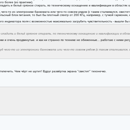
о более (из практики).
адить и бельё грязное стирать, по техническому оснащению и квалификации в областях хр
чего-то из электроники банкомата или чего-то совсем рядом (с таким сталкивался, свистет
льсный блок питания, то был бы плотный спектр от 200 КГц, например, с тучкой гармоник, 
ого индикатора поля с возможностью максимально загрубить чувствительность - вышли бы 
гладить и бельё грязное стирать, по техническому оснащению и квалификации в облас
чки и очень продвинутые. и как ни странно по технике не обиженные... работаю с ними рег
д чего-то из электроники банкомата или чего-то совсем рядом (с таким сталкивался, 
ключить. Чем чёрт не шутит! Вдруг развёртка экрана "свистит" тихонечко.