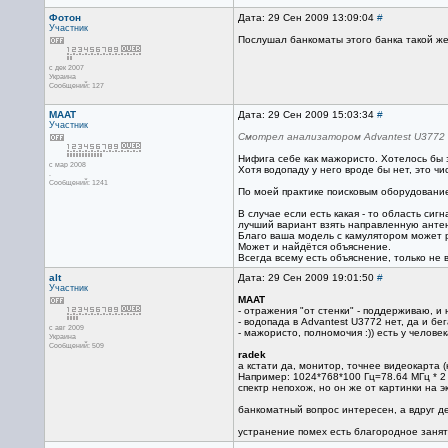
Фотон
Дата: 29 Сен 2009 13:09:04
#
Участник
Послушал банкоматы этого банка такой же
с дек 2007
Украина
Сообщений: 127
MAAT
Дата: 29 Сен 2009 15:03:34
#
Участник
Смотрел анализатором Advantest U3772 
Нифига себе как мажористо. Хотелось бы 
с мар 2008
Хотя водопаду у него вроде бы нет, это ч
.
Сообщений: 1241
По моей практике поисковым оборудование
В случае если есть какая - то область сиг
лучший вариант взять направленную антенн
Благо ваша модель с камулятором может 
Может и найдётся объяснение.
Всегда всему есть объяснение, только не в
alt
Дата: 29 Сен 2009 19:01:50
#
Участник
MAAT
- отражения "от стенки" - поддерживаю, и 
- водопада в Advantest U3772 нет, да и бег
с авг 2009
- мажористо, полномочия :)) есть у челове
Украина
Сообщений: 509
radek
а кстати да, монитор, точнее видеокарта
Например: 1024*768*100 Гц=78.64 МГц * 2 
спектр непохож, но он же от картинки на 
банкоматный вопрос интересен, а вдруг де
устранение помех есть благородное занят