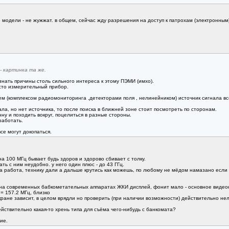
 модели - не жужжат. в общем, сейчас жду разрешения на доступ к патрохам (электронным
- картинка та же.
знать причины столь сильного интереса к этому ПЭМИ (имхо).
исто измерительный прибор.
м (комплексом радиомониторинга ,детекторами поля , нелинейником) источник сигнала все
нала, но нет источника, то после поиска в ближней зоне стоит посмотреть по сторонам.
у и походить вокруг, поцелиться в разные стороны.
работать.
се могут докопаться.
на 100 МГц бывает будь здоров и здорово сбивает с толку.
ать с ним неудобно. у него один плюс - до 43 ГГц.
ка работа, технику дали а дальше крутись как можешь, по любому не мёдом намазано если та
 (на современных бабкометательных аппаратах ЖКИ дисплей, фонит мало - основное видеок
= 157.2 МГц, близко
экране зависит, в целом врядли но проверить (при наличии возможности) действительно н
йствительно какая-то хрень типа для съёма чего-нибудь с банкомата?
ие.