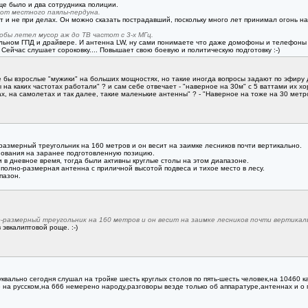
ще было и два сотрудника полиции.
 от местного паялы-пердуна.
ут и не при делах. Он можно сказать пострадавший, поскольку много лет принимал огонь на
обы летел мусор аж до ТВ частот с 3-х МГц.
льном ГПД и драйвере. И антенна LW, ну сами понимаете что даже домофоны и телефоны г
 Сейчас слушает сороковку.... Повышает свою боевую и политическую подготовку :-)
ы взрослые "мужики" на больших мощностях, но такие иногда вопросы задают по эфиру дру
ы на каких частотах работали" ? и сам себе отвечает - "наверное на 30м" с 5 ваттами их 
ах, на самолетах и так далее, такие маленькие антенны" ? - "Наверное на тоже на 30 мет
размерный треугольник на 160 метров и он весит на заимке лесников почти вертикально.
ования на заранее подготовленную позицию.
в дневное время, тогда были активны круглые столы на этом диапазоне.
 полно-размерная антенна с приличной высотой подвеса и тихое место в лесу.
пазон.
о-размерный треугольник на 160 метров и он весит на заимке лесников почти вертикал
эвкалиптовой роще. :-)
вально сегодня слушал на тройке шесть круглых столов по пять-шесть человек,на 10460 
е на русском,на 666 немерено народу,разговоры везде только об аппаратуре,антеннах и о п