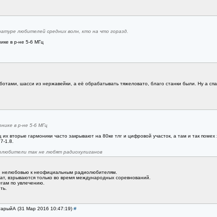
атуре любителей средних волн, кто на что горазд.
ике в р-не 5-6 МГц
ботами, шасси из нержавейки, а её обрабатывать тяжеловато, благо станки были. Ну а спа
нике в р-не 5-6 МГц
ц их вторые гармоники часто закрывают на 80ке тлг и цифровой участок, а там и так помех
7-1.8.
олюбители так не любят радиохулиганов
той нелюбовью к неофициальным радиолюбителям.
ат, взрываются только во время международных соревнований.
егам по увлечению.
ть.
тарыйА (31 Мар 2016 10:47:19)
#