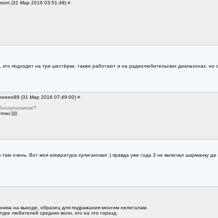
mont (31 Мар 2016 03:51:48)
#
, кто подходит на три шестёрки, также работают и на радиолюбительских диапазонах, н
eeeeee89 (31 Мар 2016 07:49:00)
#
диохулиганов!?
ны:))))
 там очень. Вот моя аппаратура хулиганская :) правда уже года 3 не включал шарманку да 
нника на выходе, образец для подражания многим нелегалам.
уре любителей средних волн, кто на что горазд.