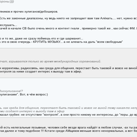
роны:))))
пников и прочих хулиганов/дебоширов.
ть же законные диапазоны, ну ведь никто не запрещает вам там Алёкать.... нет, нужно вст
ослушать...
ачей в начале СВ было очень много и контент гнали , примерно такой же , как сейчас ФМ. 
но и то же, даже не сразу поймешь кто и где шарманит...
это в свою очередь - КРУТИТЬ МУЗЫКУ... а не алекать на даль "всем свободным"
чат, взрываются только во время международных соревнований.
 коррективы, радиосвязь, как среда для общения, перестает быть таковой и вовсе не виной 
контроля за ними создает интерес к выходу там в эфир.
диохулиганов!?
улиганами". Вот, в чём вопрос:)
ь, как среда для общения, перестает быть таковой и вовсе не виной тому какая-то неп
ми создает интерес к выходу там в эфир
казал грубее: не отсутствие "контроля", а они просто никому не интересны, до "поры. до вре
й есть нелегальные позывные, человек себе везде врага найдёт в любом случаи, -ах ты рад
и так далее и тому подобное !!! Кстати среди АМщиков меньше всего ненормальных, а вот б