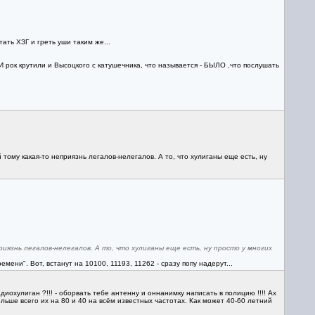
ать ХЗГ и греть уши таким же...
И рок крутили и Высоцкого с катушечника, что называется - БЫЛО ,что послушать
тому какая-то неприязнь легалов-нелегалов. А то, что хулиганы еще есть, ну
риязнь легалов-нелегалов. А то, что хулиганы еще есть, ну просто у многих
мени". Вот, встанут на 10100, 11193, 11262 - сразу попу надерут...
иохулиган ?!!! - оборвать тебе антенну и оннанимку написать в полицию !!!! Ах
ольше всего их на 80 и 40 на всём известных частотах. Как может 40-60 летний