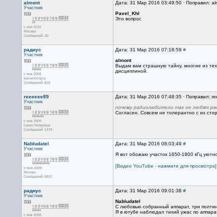
almont
Дата: 31 Мар 2016 03:49:50 · Поправил: al
Участник
Pavel_Khl
Это вопрос
с ноя 2015
Москва
Сообщений: 30
радиус
Дата: 31 Мар 2016 07:18:59
#
Участник
almont
Выдам вам страшную тайну, многие из тех
дисциплиной.
с янв 2008
магнитогорск
Сообщений: 815
reeeeee89
Дата: 31 Мар 2016 07:48:35 · Поправил: r
Участник
почему радиолюбители так не любят ра
Согласен. Совсем не толерантно с их сторо
с ноя 2009
Санкт-Петербург
Сообщений: 1478
Nabludatel
Дата: 31 Мар 2016 08:03:49
#
Участник
Я вот обожаю участок 1650-1800 кГц уютно
[Видео YouTube - нажмите для просмотра]
с мая 2009
Москва
Сообщений: 6837
радиус
Дата: 31 Мар 2016 09:01:38
#
Участник
Nabludatel
С любовью собранный аппарат, три полти
Я в ютубе наблюдал тихий ужас по аппарат
с янв 2008