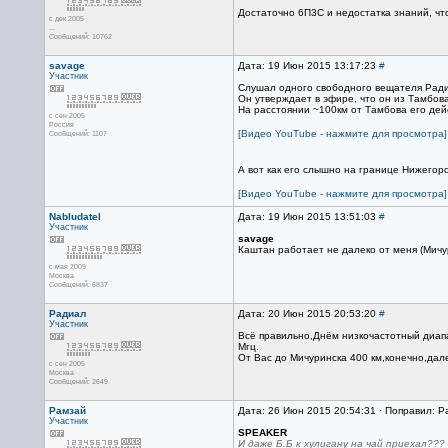
Достаточно 6П3С и недостатка знаний, чт
с дек 2005
...
Сообщений: 10762
savage
Дата: 19 Июн 2015 13:17:23
#
Участник
Слушал одного свободного вещателя Ради
Он утверждает в эфире, что он из Тамбова
На расстоянии ~100км от Тамбова его дейс
с сен 2005
Россия
[Видео YouTube - нажмите для просмотра]
Сообщений: 1107
А вот как его слышно на границе Нижегор
[Видео YouTube - нажмите для просмотра]
Nabludatel
Дата: 19 Июн 2015 13:51:03
#
Участник
savage
Каштан работает не далеко от меня (Мичу
с мая 2009
Москва
Сообщений: 6837
Радиал
Дата: 20 Июн 2015 20:53:20
#
Участник
Всё правильно,Днём низкочастотный диапа
Мгц.
От Вас до Мичуринска 400 км,конечно,дал
с сен 2005
Москва
Сообщений: 2649
Рамзай
Дата: 26 Июн 2015 20:54:31 · Поправил: Р
Участник
SPEAKER
И даже Б.Б к хулигану на чай приехал???