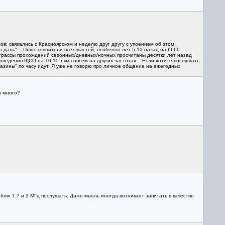
ссов: связались с Красноярском и неделю друг другу с упоением об этом
а даль"... Плюс говнители всех мастей, особенно лет 5-10 назад на 6660:
е трассы прохождений сезонных/дневных/ночных просчитаны десятки лет назад
ведения ЩСО на 10-15 т.км совсем на других частотах... Если хотите послушать
газины" по часу идут. Я уже не говорю про личное общение на ежегодных
к много?
блю 1.7 и 3 МГц послушать. Даже мысль иногда возникает запитать в качестве