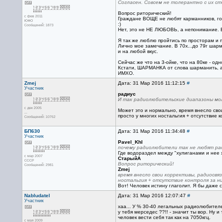
Согласен. Совсем не толерантно с их сто
Вопрос риторический!
с фев 2011
Граждане ВОЩЕ не любят карманников, го
ЮФО
:)
Сообщений: 1873
Нет, это не НЕ ЛЮБОВЬ, а непонимание. Ес
Я так же люблю пройтись по просторам и п
Лично мое замечание. В 70х...до 79г шарм
и на любой вкус.
Сейчас же что на 3-ойке, что на 80ке - од
Кстати, ШАРМАНКА от слова шарманить, а 
ИМХО.
Zmej
Дата: 31 Мар 2016 11:12:15
#
Участник
радиус
И так радиолюбительские диапазоны мол
с дек 2005
Может это и нормально, время внесло свои
...
просто у многих ностальгия + отсутствие 
Сообщений: 10762
БП630
Дата: 31 Мар 2016 11:34:48
#
Участник
Pavel_Khl
почему радиолюбители так не любят ра
Где водораздел между "хулиганами и нее х
с мар 2007
СтарыйА
CCCP
Вопрос риторический!
Сообщений: 2981
Zmej
время внесло свои коррективы, радиосвяз
ностальгия + отсутствие контроля за ни
Вот! Человек истину глаголит. Я бы даже с
Nabludatel
Дата: 31 Мар 2016 12:07:47
#
Участник
хаа... У % 30-40 легальных радиолюбителе
у тебя мерседес ??!! - значит ты вор. Ну 
человек вести себя так как на 7050кгц.
с мая 2009