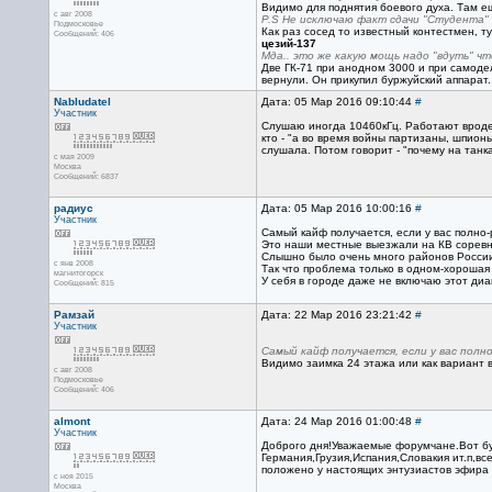
Видимо для поднятия боевого духа. Там е
с авг 2008
P.S Не исключаю факт сдачи "Студента"
Подмосковье
Как раз сосед то известный контестмен, т
Сообщений: 406
цезий-137
Мда.. это же какую мощь надо "вдуть" чт
Две ГК-71 при анодном 3000 и при самоде
вернули. Он прикупил буржуйский аппарат.
Nabludatel
Дата: 05 Мар 2016 09:10:44
#
Участник
Слушаю иногда 10460кГц. Работают вроде б
кто - "а во время войны партизаны, шпион
слушала. Потом говорит - "почему на танк
с мая 2009
Москва
Сообщений: 6837
радиус
Дата: 05 Мар 2016 10:00:16
#
Участник
Самый кайф получается, если у вас полно-
Это наши местные выезжали на КВ соревн
Слышно было очень много районов России 
с янв 2008
Так что проблема только в одном-хорошая
магнитогорск
У себя в городе даже не включаю этот диа
Сообщений: 815
Рамзай
Дата: 22 Мар 2016 23:21:42
#
Участник
Самый кайф получается, если у вас полн
Видимо заимка 24 этажа или как вариант в 
с авг 2008
Подмосковье
Сообщений: 406
almont
Дата: 24 Мар 2016 01:00:48
#
Участник
Доброго дня!Уважаемые форумчане.Вот бук
Германия,Грузия,Испания,Словакия ит.п,вс
положено у настоящих энтузиастов эфира
с ноя 2015
Москва