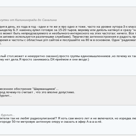
 сутки от Калининграда до Сахалина
ня в день, из года в год - одни и те же и про одно и тоже, часто на уровне хутора-3-х кла
нделку Б.У. наконец купил готовую за 15-20 тыров, веревку или диполь натянул и сразу "н
Что может быть непредсказуемого и необычного-интересного на этих частотах: ничего. Вс
ок активно используется различными службами). Творчество антенностроения и радость про
время и частоты с областных р/л сайтов и послушайте на 80 м в основном. Одни "радиома
.
лый стол,может и некорретно сказано),просто группы единомышленников ,но почему их та
ому нет дела.Я просто занимаюсь DX-приёмом и они везде:)
 весеннее обострение "Шарманщиков"...
род почему-то считает , что это вполне допустимо.
урлит...
бурлит...
ители так не любят радиохулиганов!? Я хоть сам много лет и не включался, но изредка лю
ороде 50-ти метровую антенную опору и сказать в эфир А-а-а-а-лё.