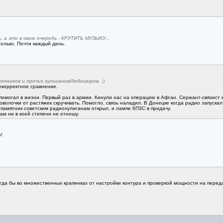
а это в свою очередь - КРУТИТЬ МУЗЫКУ...
олько. Почти каждый день.
пников и прочих хулиганов/дебоширов. :)
корректное сравнение.
омогал в жизни. Первый раз в армии. Кинули нас на операцию в Афган. Сержант-связист к Р
оволочки от растяжек скручивать. Помогло, связь наладил. В Донецке когда радио запускал,
 памятник советским радиохулиганам открыл, и лампе 6П3С в придачу.
ам ни в коей степени не отношу.
!
гда бы во множественных крапинках от настройки контура и проверкой мощности на переда