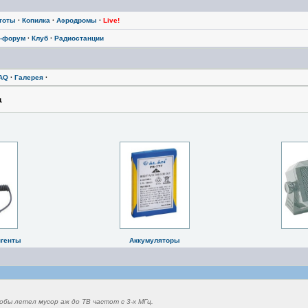
тоты
·
Копилка
·
Аэродромы
·
Live!
-форум
·
Клуб
·
Радиостанции
AQ
·
Галерея
·
ц
нгенты
Аккумуляторы
обы летел мусор аж до ТВ частот с 3-х МГц.