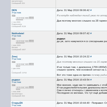
магнитогорск
Сообщений: 815
DEN
Дата: 31 Мар 2016 09:06:42
#
Участник
Я в ютубе наблюдал тихий ужас по аппар
Дык поэтому многоих слышно на 2й гармон
с сен 2003
Родина-мать
Сообщений: 8128
Nabludatel
Дата: 31 Мар 2016 09:07:42
#
Участник
радиус
да уж, зато намучился я со слесарными ра
с мая 2009
Москва
Сообщений: 6837
Zmej
Дата: 31 Мар 2016 10:24:22
#
Участник
Дык поэтому многоих слышно на 2й гармо
И не только там, с диапазона 1700-1800кГ
с дек 2005
слышно громче, чем основной сигнал на 1.
...
Сообщений: 10762
Вот это тоже одна из причин
почему ради
радиус
Дата: 31 Мар 2016 10:43:54
#
Участник
Мое мнение, надо как то завязывать с э
И так радиолюбительские диапазоны молч
Сам я лично отношусь с уважением к колл
с янв 2008
Последние из могикан, что тут ещё добави
магнитогорск
Сообщений: 815
СтарыйА
Дата: 31 Мар 2016 10:44:40 · Поправил: С
Участник