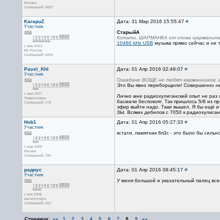
Москва
Сообщений: 6837
KarapuZ
Дата: 31 Мар 2016 15:55:47
#
Участник
СтарыйА
Кстати, ШАРМАНКА от слова шарманить, 
10460 kHz USB
музыка прямо сейчас и не т
с июн 2013
Юг России
Сообщений: 6003
Pavel_Khl
Дата: 01 Апр 2016 02:49:07
#
Участник
Граждане ВОЩЕ не любят карманников, го
Это Вы явно переборщили! Совершенно не
с июл 2007
Лично мне радиохулиганский опыт не раз п
Подмосковье
басмачи беспокоят. Так пришлось 5/8 из пр
Сообщений: 479
эфир выйти надо. Таки вышел. Я бы ещё и
ЗЫ. Всяких дебилов с 7050 к радиохулиган
Hob1
Дата: 01 Апр 2016 05:27:33
#
Участник
кстати, памятник 6п3с - это было бы сильно
с мар 2009
Москва
Сообщений: 396
радиус
Дата: 01 Апр 2016 08:45:17
#
Участник
У меня большой и указательный палец все
с янв 2008
магнитогорск
Сообщений: 815
Страница:
««
»»
1
2
3
4
5
6
7
8
9