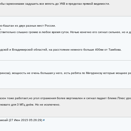
обы гармониками задушить все вплоть до УКВ в пределах прямой видимости.
о-Каштан из двух разных мест России.
.
твительно слышно громко в любое время суток. Ночью конечно его сигнал сильнее, но и д
одской и Владимирской областей, на расстоянии немного больше 400км от Тамбова.
ринска), мощность не очень большая у него, есть ребята по Мичуринску которые мощнее ра
зон тоже работает,но угол отражения более вертикален и сигнал падает ближе.Плюс уров
ековато для 3 МГц днём. Но не исключено.
амзай (27 Июн 2015 05:26:29)
#