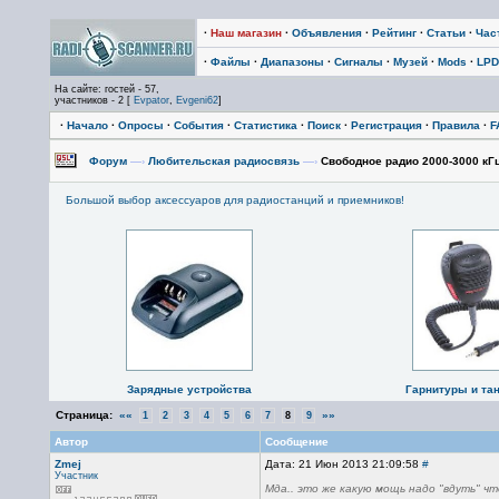
·
Наш магазин
·
Объявления
·
Рейтинг
·
Статьи
·
Час
·
Файлы
·
Диапазоны
·
Сигналы
·
Музей
·
Mods
·
LPD
На сайте: гостей - 57,
участников - 2 [
Evpator
,
Evgeni62
]
·
Начало
·
Опросы
·
События
·
Статистика
·
Поиск
·
Регистрация
·
Правила
·
F
Форум
—›
Любительская радиосвязь
—›
Свободное радио 2000-3000 кГ
Большой выбор аксессуаров для радиостанций и приемников!
Зарядные устройства
Гарнитуры и та
Страница:
««
»»
1
2
3
4
5
6
7
8
9
Автор
Сообщение
Zmej
Дата: 21 Июн 2013 21:09:58
#
Участник
Мда.. это же какую мощь надо "вдуть" чт