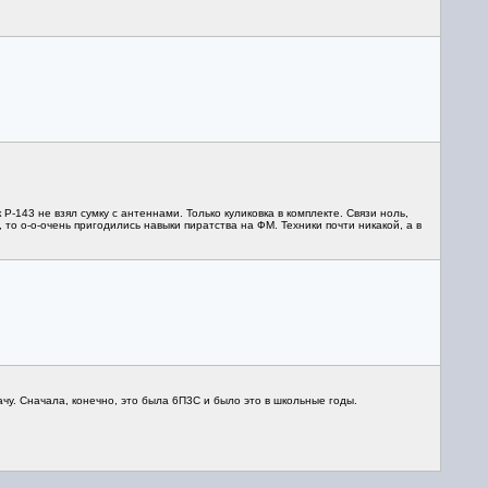
-143 не взял сумку с антеннами. Только куликовка в комплекте. Связи ноль,
 то о-о-очень пригодились навыки пиратства на ФМ. Техники почти никакой, а в
чу. Сначала, конечно, это была 6П3С и было это в школьные годы.