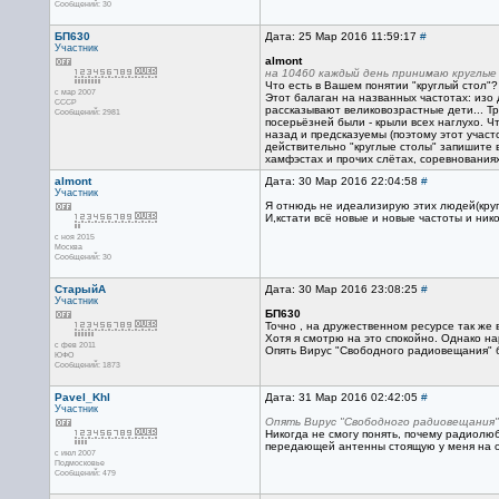
Сообщений: 30
БП630
Дата: 25 Мар 2016 11:59:17
#
Участник
almont
на 10460 каждый день принимаю круглые
Что есть в Вашем понятии "круглый стол"?
с мар 2007
Этот балаган на названных частотах: изо д
CCCP
рассказывают великовозрастные дети... Тры
Сообщений: 2981
посерьёзней были - крыли всех наглухо. 
назад и предсказуемы (поэтому этот участ
действительно "круглые столы" запишите 
хамфэстах и прочих слётах, соревнованиях
almont
Дата: 30 Мар 2016 22:04:58
#
Участник
Я отнюдь не идеализирую этих людей(круг
И,кстати всё новые и новые частоты и ник
с ноя 2015
Москва
Сообщений: 30
СтарыйА
Дата: 30 Мар 2016 23:08:25
#
Участник
БП630
Точно , на дружественном ресурсе так же
Хотя я смотрю на это спокойно. Однако на
с фев 2011
Опять Вирус "Свободного радиовещания" б
ЮФО
Сообщений: 1873
Pavel_Khl
Дата: 31 Мар 2016 02:42:05
#
Участник
Опять Вирус "Свободного радиовещания" 
Никогда не смогу понять, почему радиолюб
передающей антенны стоящую у меня на ог
с июл 2007
Подмосковье
Сообщений: 479