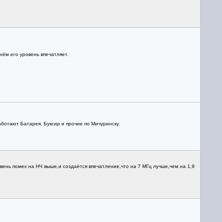
нём его уровень впечатляет.
ботают Батарея, Буксир и прочие по Мичуринску.
ень помех на НЧ выше,и создаётся впечатление,что на 7 МГц лучше,чем на 1,9