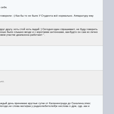
 себя.
оворили :-) Как бы то не было У Студента всё нормально. Аппаратуру ему
г другу, хоть стой хоть падай :) Сегодня один спрашивает, не буду говорить
хорошо было слышно везде и с короткими антеннами, как-будто он сам их лично
ровом участке диапазона работают ".
ьно.
каждый день принимаю круглые сутки от Калининграда до Сахалина,плюс
огоде,ни слова мата(как у радиолюбителей)и нислова о дрм, сдр..как и