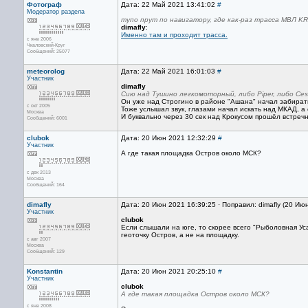
Фотограф
Дата: 22 Май 2021 13:41:02
#
Модератор раздела
тупо прут по навигатору, где как-раз трасса МВЛ 
dimafly
:
Именно там и проходит трасса.
с янв 2006
Чкаловский-Круг
Сообщений: 25077
meteorolog
Дата: 22 Май 2021 16:01:03
#
Участник
dimafly
Сию над Тушино легкомоторный, либо Piper, либо Ce
Он уже над Строгино в районе "Ашана" начал забират
с окт 2005
Тоже услышал звук, глазами начал искать над МКАД, а
Москва
И буквально через 30 сек над Крокусом прошёл встреч
Сообщений: 6001
clubok
Дата: 20 Июн 2021 12:32:29
#
Участник
А где такая площадка Остров около МСК?
с дек 2013
Москва
Сообщений: 164
dimafly
Дата: 20 Июн 2021 16:39:25 · Поправил: dimafly (20 Ию
Участник
clubok
Если слышали на юге, то скорее всего "Рыболовная Ус
геоточку Остров, а не на площадку.
с авг 2007
Москва
Сообщений: 129
Konstantin
Дата: 20 Июн 2021 20:25:10
#
Участник
clubok
А где такая площадка Остров около МСК?
с янв 2008