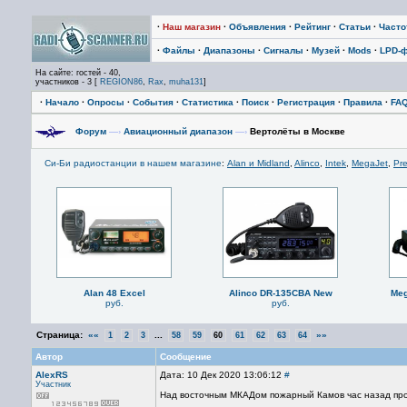
·
Наш магазин
·
Объявления
·
Рейтинг
·
Статьи
·
Част
·
Файлы
·
Диапазоны
·
Сигналы
·
Музей
·
Mods
·
LPD-
На сайте: гостей - 40,
участников - 3 [
REGION86
,
Rax
,
muha131
]
·
Начало
·
Опросы
·
События
·
Статистика
·
Поиск
·
Регистрация
·
Правила
·
FA
Форум
—›
Авиационный диапазон
—›
Вертолёты в Москве
Си-Би радиостанции в нашем магазине
:
Alan и Midland
,
Alinco
,
Intek
,
MegaJet
,
Pre
Alan 48 Excel
Alinco DR-135CBA New
Meg
руб.
руб.
Страница:
««
...
»»
1
2
3
58
59
60
61
62
63
64
Автор
Сообщение
AlexRS
Дата: 10 Дек 2020 13:06:12
#
Участник
Над восточным МКАДом пожарный Камов час назад проше