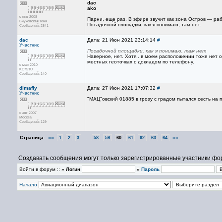
dac
ako
с янв 2008
Парни, еще раз. В эфире звучит как зона Остров — раб
Внуковская зона
Посадочной площадки, как я понимаю, там нет.
Сообщений: 2841
dac
Дата: 21 Июн 2021 23:14:14
#
Участник
Посадочной площадки, как я понимаю, там нет
Наверное, нет. Хотя.. в моем расположении тоже нет 
местных геоточках с докладом по телефону.
с мая 2010
KO75TU
Сообщений: 140
dimafly
Дата: 27 Июн 2021 17:07:32
#
Участник
"МАЦ"овский 01885 в грозу с градом пытался сесть на 
с авг 2007
Москва
Сообщений: 129
Страница:
««
...
»»
1
2
3
58
59
60
61
62
63
64
Создавать сообщения могут только зарегистрированные участники фо
Войти в форум ::
» Логин
»
Пароль
Начало