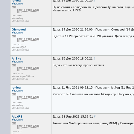
let4eg
Дата: 14 Дек 2020 21:00:20
#
Участник
Ну по своим наблюдениям, с детской Тушинской, еще н
Чаще всего с 7 ГКБ.
с окт 2007
Москвабад
Сообщений: 1861
Olenevod
Дата: 14 Дек 2020 21:29:00 · Поправил: Olenevod (14 Д
Участник
Где-то в 11.20 прилетает, в 20.20 улетает. Дисп всегд
с апр 2003
Москва, СЗАО
Сообщений: 8168
A_Sky
Дата: 15 Дек 2020 18:06:21
#
Участник
Беда - это не всегда происшествия.
с мая 2016
Москва (север)+Истра
Сообщений: 692
let4eg
Дата: 11 Янв 2021 09:22:15 · Поправил: let4eg (11 Янв 
Участник
У кого-то РС залипла на частоте Мск-центр. Несучка ид
с окт 2007
Москвабад
Сообщений: 1861
AlexRS
Дата: 23 Янв 2021 15:37:51
#
Участник
Только что Ми-8 прошел на север над МКАД у Волгогра
с янв 2007