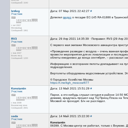
Moscow
Сообщений: 1640
let4eg
Дата: 07 Мар 2021 22:42:27
#
Участник
Допилил
видео
о посадке EC-145 RA-01886 в Тушинской
с окт 2007
Москвабад
Сообщений: 1861
RV3
Дата: 29 Апр 2021 14:35:39 · Поправил: RV3 (29 Апр 2
Участник
С первого мая экипажи Московского авиацентра присту
«Проведение разведки с воздуха – очень важная профи
с янв 2007
провести мероприятия для их локализации и последую
Возле леса
облеты ежедневно до конца сентября», – рассказал з
Сообщений: 1220
Информацию о возгорании пилоты докладывают на пул
подразделения.
Вертолеты оборудованы водосливным устройством. Это
©️ Городское Хозяйство Москвы
https://t.me/kgh_moscow/677
Konstantin
Дата: 13 Май 2021 15:51:29
#
Участник
Парни, а кто-нибудь слушал сегодня в районе 14:50 М
домами, крадучась прошел над ТЦ Принц-Плаза на Теп
Москвой не проходят. Б/н не разглядел.
с янв 2008
Внуковская зона
Сообщений: 2841
sada
Дата: 14 Май 2021 15:22:30
#
Участник
Konstantin
06399. C Москва-центр не работал, только с Внуково.