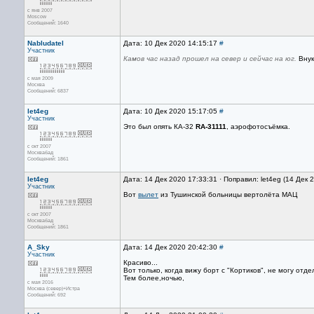
с янв 2007
Moscow
Сообщений: 1640
Nabludatel
Дата: 10 Дек 2020 14:15:17
#
Участник
Камов час назад прошел на север и сейчас на юг.
Внук
с мая 2009
Москва
Сообщений: 6837
let4eg
Дата: 10 Дек 2020 15:17:05
#
Участник
Это был опять КА-32
RA-31111
, аэрофотосъёмка.
с окт 2007
Москвабад
Сообщений: 1861
let4eg
Дата: 14 Дек 2020 17:33:31 · Поправил: let4eg (14 Дек 
Участник
Вот
вылет
из Тушинской больницы вертолёта МАЦ
с окт 2007
Москвабад
Сообщений: 1861
A_Sky
Дата: 14 Дек 2020 20:42:30
#
Участник
Красиво...
Вот только, когда вижу борт с "Кортиков", не могу отде
Тем более,ночью,
с мая 2016
Москва (север)+Истра
Сообщений: 692