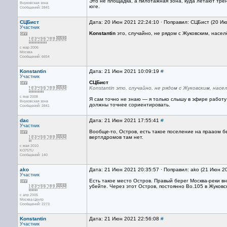
Это не площадка, а пилотажная зона, куда летают тре
Внуковская зона
юге.
Сообщений: 2841
СЦБист
Дата: 20 Июн 2021 22:24:10 · Поправил: СЦБист (20 И
Участник
Konstantin
это, случайно, не рядом с Жуковским, насел
с мар 2006
Москва
Сообщений: 6654
Konstantin
Дата: 21 Июн 2021 10:09:19
#
Участник
СЦБист
Konstantin это, случайно, не рядом с Жуковским, нас
с янв 2008
Я сам точно не знаю — я только слышу в эфире работу
Внуковская зона
должны точнее сориентировать.
Сообщений: 2841
dac
Дата: 21 Июн 2021 17:55:41
#
Участник
Вообще-то, Остров, есть такое поселение на прааом б
вертлдромов там нет.
с мая 2010
KO75TU
Сообщений: 140
ako
Дата: 21 Июн 2021 20:35:57 · Поправил: ako (21 Июн 2
Участник
Есть такое место Остров. Правый берег Москва-реки в
убейте. Через этот Остров, постоянно Bo.105 в Жуковс
с апр 2005
Москва-Центр
Сообщений: 2273
Konstantin
Дата: 21 Июн 2021 22:56:08
#
Участник