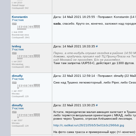
с окт 2010
Левый берег
Сообщений: 942
Konstantin
Дата: 14 Май 2021 16:25:55 · Поправил: Konstantin (14
Участник
sada
, спасибо. Круто он, конечно, заложил над городо
с янв 2008
Внуковская зона
Сообщений: 2841
let4eg
Дата: 14 Май 2021 16:33:35
#
Участник
Парни, а кто-нибудь слушал сегодня в районе 14:50 
домами, крадучась прошел над ТЦ Принц-Плаза на Т
над Москвой не проходят. Б/н не разглядел.
с окт 2007
Таки там запретка UUP53-С, действует до 1300 футов.
Москвабад
Сообщений: 1861
dimafly
Дата: 22 Май 2021 12:59:14 · Поправил: dimafly (22 Ма
Участник
Сию над Тушино легкомоторный, либо Piper, либо Cess
с авг 2007
Москва
Сообщений: 129
dimafly
Дата: 22 Май 2021 13:30:25
#
Участник
Кстати, периодически малая авиация залетает в Тушино,
либо теряется визуальная ориентация с МКАД, либо ту
ровно через Тушино, отрезая Алёшкинский лесопарк.
с авг 2007
Москва
http://c.radikal.ru/c26/2105/b5/3e01b3c2966dt.jpg
Сообщений: 129
На фото сама трасса и примеренный курс (+/- конечно