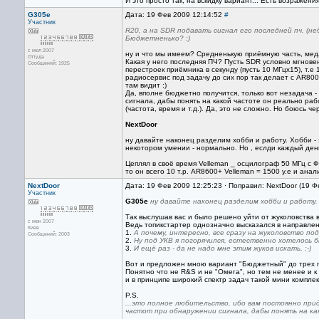
И это просто так, на вскидку вариант... Есть возражения
G305e
Дата: 19 Фев 2009 12:14:52
#
Участник
R20, а на SDR подавать сигнал его последней пч. (н
Бюджетненько? :)
с июл 2007
ну и что мы имеем? Средненькую приёмную часть, медл
Оттуда
Какая у него последняя ПЧ? Пусть SDR условно мгнове
Сообщений: 1925
перестроек приёмника в секунду (пусть 10 МГцх15), т.
радиосервис под задачу до сих пор так делает с AR800
там видит :)
Да, вполне бюджетно получится, только вот незадача 
сигнала, дабы понять на какой частоте он реально р
(частота, время и т.д.). Да, это не сложно. Но боюсь ч
NextDoor
ну давайте наконец разделим хобби и работу. Хобби -
некотором умении - нормально. Но , еслди каждый день
Цеплял в своё время Velleman _ осцилограф 50 МГц с Ф
то он всего 10 т.р. AR8600+ Velleman = 1500 у.е и анал
NextDoor
Дата: 19 Фев 2009 12:25:23 · Поправил: NextDoor (19 Ф
Участник
G305e
ну давайте наконец разделим хобби и работу.
Так выслушав вас и было решено уйти от жуколовства в 
с июн 2007
Ведь топикстартер однозначно высказался в направлен
Киев
1.
А почему, интересно, все сразу на жуколовство под
Сообщений: 2003
2.
Ну под УКВ я погорячился, естественно хотелось бы
3.
И ещё раз - да не надо мне этим жуков искать. :-)
Вот и предложен мною вариант "Бюджетный" до трех ги
Понятно что не R&S и не "Омега", но тем не менее и к
и в принципе широкий спектр задач такой мини компле
P.S.
...это полное любительство, ибо вам постоянно пр
частот при обнаружении сигнала, дабы понять на ка