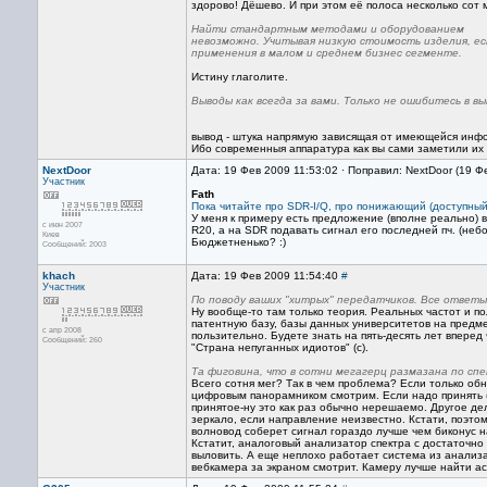
здорово! Дёшево. И при этом её полоса несколько сот 
Найти стандартным методами и оборудованием
невозможно. Учитывая низкую стоимость изделия, е
применения в малом и среднем бизнес сегменте.
Истину глаголите.
Выводы как всегда за вами. Только не ошибитесь в выв
вывод - штука напрямую зависящая от имеющейся инфор
Ибо современныя аппаратура как вы сами заметили их н
NextDoor
Дата: 19 Фев 2009 11:53:02 · Поправил: NextDoor (19 Ф
Участник
Fath
Пока читайте про SDR-I/Q, про понижающий (доступный)
У меня к примеру есть предложение (вполне реально) в
с июн 2007
R20, а на SDR подавать сигнал его последней пч. (неб
Киев
Бюджетненько? :)
Сообщений: 2003
khach
Дата: 19 Фев 2009 11:54:40
#
Участник
По поводу ваших "хитрых" передатчиков. Все ответы 
Ну вообще-то там только теория. Реальных частот и по
патентную базу, базы данных университетов на предме
с апр 2008
пользительно. Будете знать на пять-десять лет впере
Сообщений: 260
"Страна непуганных идиотов" (с).
Та фиговина, что в сотни мегагерц размазана по сп
Всего сотня мег? Так в чем проблема? Если только о
цифровым панорамником смотрим. Если надо принять (
принятое-ну это как раз обычно нерешаемо. Другое д
зеркало, если направление неизвестно. Кстати, поэт
волновод соберет сигнал гораздо лучше чем биконус на
Кстатит, аналоговый анализатор спектра с достаточно
выловить. А еще неплохо работает система из анализа
вебкамера за экраном смотрит. Камеру лучше найти 