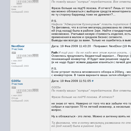
По поводу ваших "хитрых" передатчиков. Все ответы 
с июн 2007
Фраза больше на под*б похожа. И отчего? Лишь от тог
Киев
как можно облажаться с выбором средств мониторинга 
Сообщений: 2003
по ту сторону баррикад тоже не дремлют?...
P.S.
Нафига "Адмиралом Кузнецовым" ловить пиратские 
Та фиговина, что в сотни мегагерц размазана по спектр
ей (год назад) была в районе 1куе. Найти стандартн
невозможно. Учитывая низкую стоимость изделия, ест
применения в малом и среднем бизнес сегменте.
Выводы как всегда за вами. Только не ошибитесь в выво
NextDoor
Дата: 19 Фев 2009 11:43:20 · Поправил: NextDoor (19 Ф
Участник
Fath
И ещё раз - да не надо мне этим жуков искать. :-
Осмелюсь предложить бюджетный вариант... Персеус (
понижающий конвертор. И будет вам решение задачи. 
с июн 2007
(и не надо будет всяким дядькам кланяться с пачкой доку
Киев
Сообщений: 2003
P.S.
Если устроит полоса мгновенного обзора в 200кгц - мо
с конвертором. В таком варианте ваша затея обойдетс
G305e
Дата: 19 Фев 2009 11:51:05
#
Участник
G305e
По поводу ваших "хитрых" передатчиков. Все ответы 
с июл 2007
Фраза больше на под*б похожа. И отчего?
Оттуда
Сообщений: 1925
не знаю от чего. Наверно от того что все забыли что 
собрал и настроил 70-ти летний инженер, а несколько
вопрос.
Ну а облажаться - это легко. Можно и антенну взять не 
Та фиговина, что в сотни мегагерц размазана по спе
ей (год назад) была в районе 1куе.