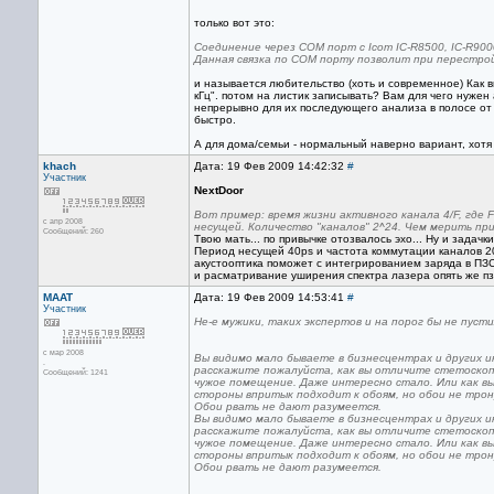
только вот это:
Соединение через СОМ порт с Icom IC-R8500, IC-R9000
Данная связка по СОМ порту позволит при перестрой
и называется любительство (хоть и современное) Как 
кГц". потом на листик записывать? Вам для чего нужен
непрерывно для их последующего анализа в полосе от 5
быстро.
А для дома/семьи - нормальный наверно вариант, хотя
khach
Дата: 19 Фев 2009 14:42:32
#
Участник
NextDoor
Вот пример: время жизни активного канала 4/F, где F
с апр 2008
несущей. Количество "каналов" 2^24. Чем мерить п
Сообщений: 260
Твою мать... по привычке отозвалось эхо... Ну и задачк
Период несущей 40ps и частота коммутации каналов 20
акустооптика поможет с интегрированием заряда в ПЗ
и расматривание уширения спектра лазера опять же п
MAAT
Дата: 19 Фев 2009 14:53:41
#
Участник
Не-е мужики, таких экспертов и на порог бы не пустил
с мар 2008
Вы видимо мало бываете в бизнесцентрах и других и
.
расскажите пожалуйста, как вы отличите стетоскоп
Сообщений: 1241
чужое помещение. Даже интересно стало. Или как вы
стороны впритык подходит к обоям, но обои не трону
Обои рвать не дают разумеется.
Вы видимо мало бываете в бизнесцентрах и других и
расскажите пожалуйста, как вы отличите стетоскоп
чужое помещение. Даже интересно стало. Или как вы
стороны впритык подходит к обоям, но обои не трону
Обои рвать не дают разумеется.