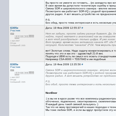
Вы просто не умеете их готовить... (из анекдота про ко
В свое время вы допустили техническую ошибку и приш
Связка SDR и широкополосного сканера - вполне жизн
Посмотрите как работает SDR-I/Q с родной программой
другое радио. А вот вешать устройство не предназначен
P.S.
Без обид, просто тема интересная и есть несколько уч
G305e
Дата: 19 Фев 2009 12:55:37
#
Участник
Нет не забыли, просто задачи разные бывают. Да, д
найти, порой хватает и аналоговой как вы говорите
а вот чтоб разобраться - только цифра. И уже никак б
с июл 2007
Вот пример: время жизни активного канала 4/F, где F
Оттуда
несущей. Количество "каналов" 2^24. Чем мерить п
Сообщений: 1925
вот! Золотые слова. Надо задачу конкретизировать и то
понять что это и как это - здравствуй 21-й век.
Подходя к UBW есть ли смысл его искать стандартными 
Например CSA-8000 + TDS784D и им подобные
G305e
Дата: 19 Фев 2009 13:35:56
#
Участник
Связка SDR и широкополосного сканера - вполне жиз
Посмотрите как работает SDR-I/Q с родной програм
другое радио. А вот вешать устройство не предназнач
с июл 2007
Оттуда
P.S.
Сообщений: 1925
Без обид, просто тема интересная и есть несколько 
NextDoor
:) а вы не в курсе разве что все комплексы радиоконт
обточенно, подпиленно, смонтированно, скомплектован
Я каждый день такой связкой пользуюсь :)
Так что не вижу противоречий в наших подходах к техн
Мы тоже любим SDR, и если вы вдруг пропустили эту н