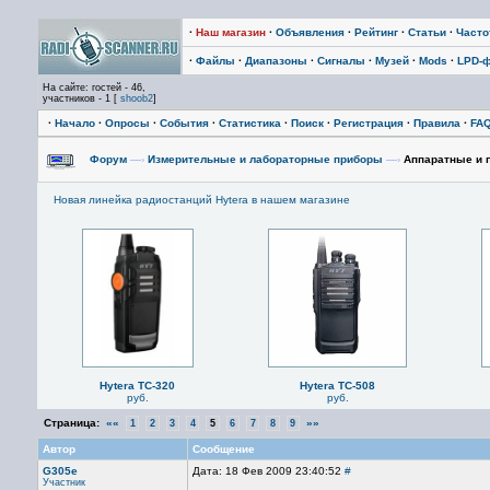
·
Наш магазин
·
Объявления
·
Рейтинг
·
Статьи
·
Част
·
Файлы
·
Диапазоны
·
Сигналы
·
Музей
·
Mods
·
LPD-
На сайте: гостей - 46,
участников - 1 [
shoob2
]
·
Начало
·
Опросы
·
События
·
Статистика
·
Поиск
·
Регистрация
·
Правила
·
FA
Форум
—›
Измерительные и лабораторные приборы
—›
Аппаратные и 
Новая линейка радиостанций Hytera в нашем магазине
Hytera TC-320
Hytera TC-508
руб.
руб.
Страница:
««
»»
1
2
3
4
5
6
7
8
9
Автор
Сообщение
G305e
Дата: 18 Фев 2009 23:40:52
#
Участник