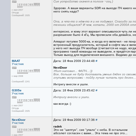
Сие устройство скачет в полосе ~ггц.)
Здорово. А ваши варианты SDR на выходе ПЧ какого ниб
с июл 2007
него снять надо?
Оттуда
Сообщений: 1925
Опа, а что-то о нём-то я и не подумал. Спасибо за по
техники общался? И чем, кстати, 2000 от 2000А от
интересно, и кому этот вариант описывалося чуть ли не
разрешение было 4 кГц. Мы прописали оба девайса, но
Аппарат потупее 5000-ка, и когда его включил - не понр
встроенный предусилитель, который в софте мы и вклю
у него нет выхода ПЧ вообще (считается не надо, когд
програмно такой команды не выводили, и придётся пару 
Только выход для подключения внешнего. Видимо до ни
MAAT
Дата: 18 Фев 2009 23:44:48
#
Участник
NextDoor
Убит наповал... ФАПЧ...:))
Все, больше не буду доставать умных дядек со своим
с мар 2008
глупыми вопросами - пойду лучше читать про деген...
.
Сообщений: 1241
Интригу внесли и ушли.
G305e
Дата: 18 Фев 2009 23:45:42
#
Участник
Интригу внесли и ушли.
как всегда :)
с июл 2007
Оттуда
Сообщений: 1925
NextDoor
Дата: 19 Фев 2009 00:17:36
#
Участник
radek
Это не "шептун", сие "упало" с неба. В остальном
абсолют согласен с вами... Эта тема не про это...
с июн 2007