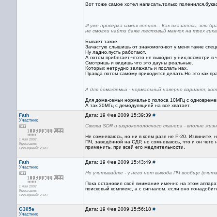
Вот тоже самое хотел написать,только поленился,бука
И уже проверка самих спецов... Как оказалось, эти б
не смогли найти даже тестовый маячок на трех гиках
Бывает такое.
Зачастую слышишь от знакомого-вот у меня такие спец
Ну ладно,пусть работают.
А потом прибегает-чтото не выходит у них,посмотри в 
Смотришь и видишь что это дауны реальные.
Которых нетрудно залажать и послать нах.
Правда потом самому приходится делать.Но это как пр
А для дома/семьи - нормальный наверно вариант, хот
Для дома-семьи нормально полоса 10МГц с одновреме
А так 30МГц с демодуляцией на всё хватает.
Fath
Дата: 19 Фев 2009 15:39:39
#
Участник
Связка SDR и широкополосного сканера - вполне жиз
Не сомневаюсь, но ни в коем разе не Р-20. Извините, 
с мая 2007
ПЧ, заведённой на СДР, но сомневаюсь, что и он чего 
Ярославль
применить, при всей его медлительности.
Сообщений: 2320
Fath
Дата: 19 Фев 2009 15:43:49
#
Участник
Но учитывайте - у него нет выхода ПЧ вообще (счита
Пока остановил своё внимание именно на этом аппарат
с мая 2007
поисковый комплекс, а с сигналом, если оно понадобит
Ярославль
Сообщений: 2320
G305e
Дата: 19 Фев 2009 15:56:18
#
Участник