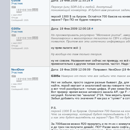
G305e
Дата: 19 Фев 2009 11:55:24
#
Участник
Персеус (или SDR-14) и любой, доступный
понижающий конвертор. И будет вам решение задачи
с июл 2007
персей 1300 $ за бугром. Остаётся 700 баксов на конве
Оттуда
экране? Про ПО не будем говорить
Сообщений: 1925
G305e
Дата: 19 Фев 2009 12:00:18
#
Участник
Но просматривать регулярно "Microwave journal", а
бакалаврских и магистрских тезистов по СВЧ и обра
появится. Притом все эти источники информации аб
с июл 2007
Оттуда
ну прям палите всё :)
Сообщений: 1925
Ну вообще-то там только теория.
ну не совсем. Названия книг сейчас не приведу, но всё
применительно к другим типам сигналов, частот. Надо 
NextDoor
Дата: 19 Фев 2009 12:09:09 · Поправил: NextDoor (19 Ф
Участник
G305e
Наверно от того что все забыли что такое ан
Нет не забыли, просто задачи разные бывают. Да, для 
с июн 2007
найти, порой хватает и аналоговой как вы говорите те
Киев
а вот чтоб разобраться - только цифра. И уже никак без
Сообщений: 2003
Вот пример: время жизни активного канала 4/F, где F -
несущей. Количество "каналов" 2^24. Чем мерить прик
Забыл добавить что значение F как раз и "гуляет" в сот
P.S.
персей 1300 $ за бугром. Остаётся 700 баксов на ко
Что за конвертор, который будет перекидывать с 3 Г
и как это будет выглядеть на экране? Про ПО не бу
За 700баксов можно R20 прикупить и по пч их с коммут
и до трех гик получите девайс. ПО? Разве мало софта