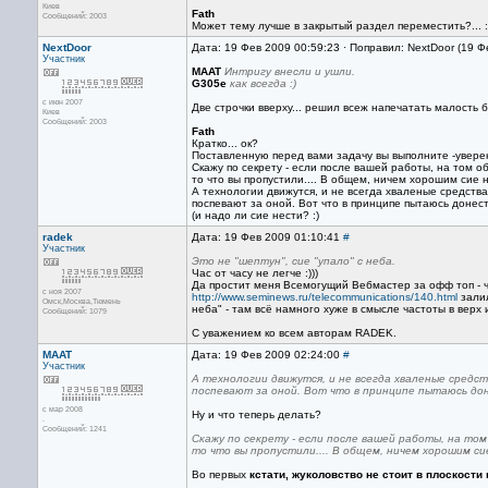
Киев
Fath
Сообщений: 2003
Может тему лучше в закрытый раздел переместить?... :
NextDoor
Дата: 19 Фев 2009 00:59:23 · Поправил: NextDoor (19 Ф
Участник
MAAT
Интригу внесли и ушли.
G305e
как всегда :)
с июн 2007
Две строчки вверху... решил всеж напечатать малость бук
Киев
Сообщений: 2003
Fath
Кратко... ок?
Поставленную перед вами задачу вы выполните -уверен.
Скажу по секрету - если после вашей работы, на том о
то что вы пропустили.... В общем, ничем хорошим сие н
А технологии движутся, и не всегда хваленые средств
поспевают за оной. Вот что в принципе пытаюсь донест
(и надо ли сие нести? :)
radek
Дата: 19 Фев 2009 01:10:41
#
Участник
Это не "шептун", сие "упало" с неба.
Час от часу не легче :)))
Да простит меня Всемогущий Вебмастер за офф топ - ч
с ноя 2007
http://www.seminews.ru/telecommunications/140.html
залил
Омск,Москва,Тюмень
неба" - там всё намного хуже в смысле частоты в верх и
Сообщений: 1079
С уважением ко всем авторам RADEK.
MAAT
Дата: 19 Фев 2009 02:24:00
#
Участник
А технологии движутся, и не всегда хваленые средс
поспевают за оной. Вот что в принципе пытаюсь до
с мар 2008
Ну и что теперь делать?
.
Сообщений: 1241
Скажу по секрету - если после вашей работы, на то
то что вы пропустили.... В общем, ничем хорошим сие
Во первых
кстати, жуколовство не стоит в плоскости