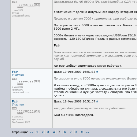
Использовал бы AR-8600 c ПЧ, заведённой на СДР, но
с июл 2007
в этот момент должно икнуть много народу, которым НЕ
Оттуда
Сообщений: 1925
Поэтому я и хотел 5000-к применить, при всей его 
По скорости они с 8600 почти не отличаются. Более то
8600 всего 2 МГц.
5000-к бегает у меня через переходник USB/com 15/16
скорость - 120-130 МГц/сек. Реально разные комплексы
Fath
Пока остановил своё внимание именно на этом аппа
чисто как поисковый комплекс, а с сигналом, если о
случай.
как руки дойдут сниму видео как он работает.
Fath
Дата: 19 Фев 2009 16:51:33
#
Участник
По скорости они с 8600 почти не отличаются. Более 
Я не имел в виду, что 5000-к превосходит по скорости 
с мая 2007
приёма и обработки сигнала, а создавать на его базе 
Ярославль
ставим AR-8600 на нужную частоту и смотрим, что с э
Сообщений: 2320
делать.
Fath
Дата: 19 Фев 2009 16:51:57
#
Участник
как руки дойдут сниму видео как он работает.
Был бы очень благодарен.
с мая 2007
Ярославль
Сообщений: 2320
Страница:
««
»»
1
2
3
4
5
6
7
8
9