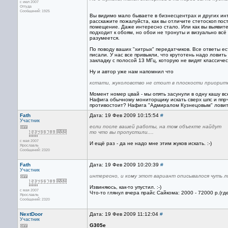
с июл 2007
Оттуда
Сообщений: 1925
Вы видимо мало бываете в бизнесцентрах и других инт
расскажите пожалуйста, как вы отличите стетоскоп пос
помещение. Даже интересно стало. Или как вы выявите
подходит к обоям, но обои не тронуты и визуально всё
разумеется.
По поводу ваших "хитрых" передатчиков. Все ответы ест
писали. У нас все привыкли, что крутотень надо ловит
закладку с полосой 13 МГц, которую не видят классичес
Ну и автор уже нам напомнил что
кстати, жуколовство не стоит в плоскости приорите
Момент номер цвай - мы опять засунули в одну кашу вс
Нафига обычному мониторщику искать сверх шпс и ппр
противостоит? Нафига "Адмиралом Кузнецовым" ловит
Fath
Дата: 19 Фев 2009 10:15:54
#
Участник
если после вашей работы, на том объекте найдут
то что вы пропустили....
с мая 2007
И ещё раз - да не надо мне этим жуков искать. :-)
Ярославль
Сообщений: 2320
Fath
Дата: 19 Фев 2009 10:20:39
#
Участник
интересно, и кому этот вариант описывалося чуть л
Извиняюсь, как-то упустил. :-)
с мая 2007
Что-то глянул вчера прайс Сайкома: 2000 - 72000 р.(где
Ярославль
Сообщений: 2320
NextDoor
Дата: 19 Фев 2009 11:12:04
#
Участник
G305e