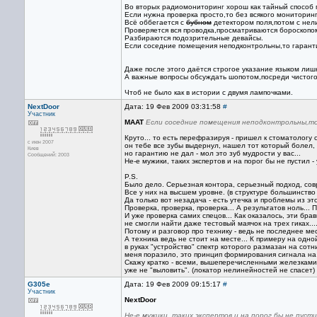
Во вторых радиомониторинг хорош как тайный способ 
Если нужна проверка просто,то без всякого мониторинг
Всё оббегается с
бубном
детектором поля,потом с нел
Проверяется вся проводка,просматриваются бороскопо
Разбираются подозрительные девайсы.
Если соседние помещения неподконтрольны,то гаранти
Даже после этого даётся строгое указание языком лишн
А важные вопросы обсуждать шопотом,посреди чистого 
Чтоб не было как в истории с двумя лампочками.
NextDoor
Дата: 19 Фев 2009 03:31:58
#
Участник
MAAT
Если соседние помещения неподконтрольны,то 
Круто... то есть перефразируя - пришел к стоматологу 
с июн 2007
он тебе все зубы выдернул, нашел тот который болел,
Киев
но гарантию не дал - мол это зуб мудрости у вас...
Сообщений: 2003
Не-е мужики, таких экспертов и на порог бы не пустил - 
P.S.
Было дело. Серьезная контора, серьезный подход, сов
Все у них на высшем уровне. (в структуре большинство
Да только вот незадача - есть утечка и проблемы из эт
Проверка, проверка, проверка... А результатов ноль... 
И уже проверка самих спецов... Как оказалось, эти бра
не смогли найти даже тестовый маячок на трех гиках...
Потому и разговор про технику - ведь не последнее ме
А техника ведь не стоит на месте... К примеру на одн
в руках "устройство" спектр которого размазан на сотн
меня поразило, это принцип формирования сигнала на 
Скажу кратко - всеми, вышеперечисленными железками,
уже не "выловить". (локатор нелинейностей не спасет) И
G305e
Дата: 19 Фев 2009 09:15:17
#
Участник
NextDoor
Не-е мужики, таких экспертов и на порог бы не пустил