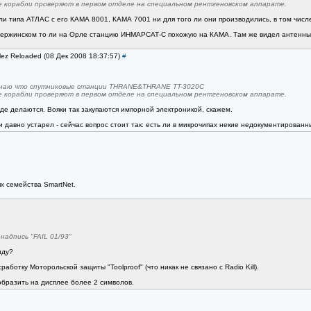
е корабли проверяют в первом отделе на специальном рентгеновском аппарате.
и типа АТЛАС с его КАМА 8001, КАМА 7001 ни для того ли они производились, в том чис
Дзержинском то ли на Орле станцию ИНМАРСАТ-С похожую на КАМА. Там же видел антенный
lez Reloaded (08 Дек 2008 18:37:57)
#
 знаю что спутниковые станции THRANE&THRANE TT-3020C
е корабли проверяют в первом отделе на специальном рентгеновском аппарате.
где делаются. Вояки так закупаются импорной электроникой, скажем.
ки давно устарел - сейчас вопрос стоит так: есть ли в микрочипах некие недокументирован
х семейства SmartNet.
надпись "FAIL 01/93"
иду?
аботку Моторольской защиты "Toolproof" (что никак не связано с Radio Kill).
образить на дисплее более 2 символов.