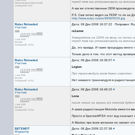
с июл 2006
перед тем как устанавливать на военны
Петропавловск-Камчатский
Сообщений: 1252
А как же отечественные OEM производител
P.S. Сам лично видел на ПСКР то ли на 
http://www.svrpu.ru/psv/3936/0016.jpg
Rulez Reloaded
Дата: 08 Дек 2008 18:37:22 · Поправил: Ru
Участник
ra1amw
Утверждать на 100% не могу, но точно
с янв 2005
перед тем как устанавливать на военны
Москва
Сообщений: 13752
Да, это правда. И такие процедуры много 
Только дело в том, что этот метод провер
Rulez Reloaded
Дата: 08 Дек 2008 18:38:57
#
Участник
Legion
Про транк-модуль всем давно известно.
с янв 2005
Москва
Нет никакого транк-модуля в радиостанция
Сообщений: 13752
Rulez Reloaded
Дата: 08 Дек 2008 18:48:15
#
Участник
Lena
после этого на экране р/с motorola будет 
с янв 2005
Москва
А какая радиостанция Motorola имеется вв
Сообщений: 13752
Просто в Spectra/MTSX этот код означает ср
А Maxtrac при всем желании не сможет от
БЕГЕМОТ
Дата: 08 Дек 2008 22:37:38
#
Модератор