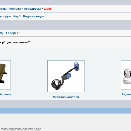
тоты
·
Копилка
·
Аэродромы
·
Live!
-форум
·
Клуб
·
Радиостанции
AQ
·
Галерея
·
 р/с дистанционно?
й связи
Радио
Металлоискатели
и THRANE&THRANE TT-3020C