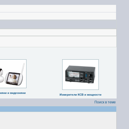
няни и видеоняни
Измерители КСВ и мощности
Поиск в теме