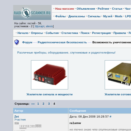
·
Наш магазин
·
Объявления
·
Рейтинг
·
Статьи
·
Час
·
Файлы
·
Диапазоны
·
Сигналы
·
Музей
·
Mods
·
LPD
На сайте: гостей - 59,
участников - 2 [
Шухарт
,
alexis
]
·
Начало
·
Опросы
·
События
·
Статистика
·
Поиск
·
Регистрация
·
Правила
·
F
Форум
—›
Радиотехническая безопасность
—›
Возможность уничтожения
Различные приборы, оборудование, спутниковые и радиотелефоны!
Усилители сигнала и мощности
Усилители сотово
Страница:
««
1
2
3
4
Автор
Сообщение
Zet
Дата: 08 Дек 2008 16:28:57
#
Участник
ra1amw
но точно знаю что спутниковые станци