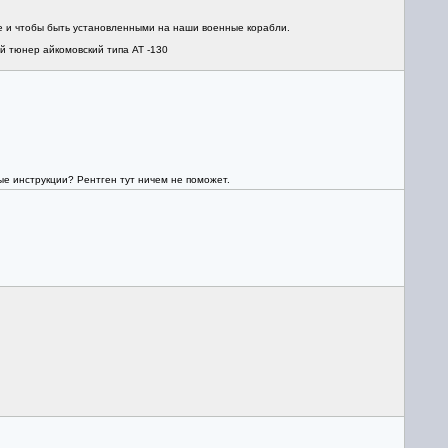
ле и чтобы быть установленными на наши военные корабли.
 тюнер айкомовский типа АТ -130
ные инструкции? Рентген тут ничем не поможет.