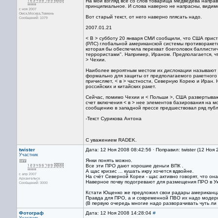
На мой взгляд всё со слов товарища Медведева направ
принципиальное. И слова наверно не напрасны, видим
с ноя 2007
Омск,Москва,Тюмень
Вот старый текст, от него наверно плясать надо.
Сообщений: 1079
2007.01.21
< В > субботу 20 января СМИ сообщили, что США прист
(РЛС) глобальной американской системы противоракет
которая бы обеспечила перехват боеголовок баллистич
террористами". Например, Ираном. Предполагается, чт
> Чехии.
Наиболее вероятным местом их дислокации называют п
формально для защиты от предполагаемого ракетного 
причисляет, < в > частности, Северную Корею и Иран. 
российских и китайских ракет.
Сейчас, помимо Чехии и < Польши >, США развертываю
счет включения < в > нее элементов базирования на мо
сообщению в западной прессе предшествовал ряд публ
-Текст Сурикова Антона
С уважением RADEK.
twister
Дата: 12 Ноя 2008 08:42:56 · Поправил: twister (12 Ноя
Участник
Янки понять можно.
Все эти ПРО дают хорошие деньги ВПК .
А щас кризис ... кушать икру хочется вдвойне.
с апр 2007
На счёт Северной Кореи - щас активно говорят, что он
Архангельск
Наверное почву подогревают для размещения ПРО в Ук
Сообщений: 3000
Кстати Ющенко же предложил свои радары американца
Правда для ПРО, а и современной ПВО их надо модер
(В первую очередь многие надо разворачивать чуть ли 
Фотограф
Дата: 12 Ноя 2008 14:28:04
#