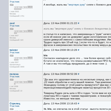
Участник
А вообще, жаль мы
"мертвую руку"
сняли с боевого деж
с мая 2003
Москва
Сообщений: 1751
zeol
Дата: 13 Ноя 2008 01:21:22
#
Участник
жаль мы "мертвую руку" сняли с боевого дежурства (и
в статье-то и написано, что американцы о "руке" ничег
с янв 2007
если кб южное уже не доверяют даже изготовление пл
Москва
грани диверсий именно с самостийными модулями. Име
Сообщений: 323
Трудно гадать про 10-ый год :) если что-то и будет, т
фугасах в американских посольствах по всему миру,а ды
twister
Дата: 13 Ноя 2008 08:13:28
#
Участник
Iris
Согласен накладное дело это ... тем более кризис сейч
Кстати не исключено, что планы развертывания ПРО б
с апр 2007
А там и мы что-нибудь придумаем, да и янки тоже ;).
Архангельск
Сообщений: 3000
пелена
Дата: 13 Ноя 2008 09:52:39
#
Участник
"Да ааа это здоровая помеха на несколько секунд, как 
-22 msek обработки и нету вашей помехи. Там комплек
Эскандеру голову от этой ракеты прикрутите? Дак вас с
с окт 2008
перенацеливание(действующие макеты) процентов 30 ст
Москва
Сообщений: 22
Товарищ Радек- речь шла о 60-х годах- "если вам не из
локаторы 60-х годов с такими параметрами. и пожалуйс
Известно, не меньше чем вам.
Стрелец
Дата: 13 Ноя 2008 13:16:43
#
Участник
Ув.
Iris
, не опечатка ли в этой статье - высота полета 