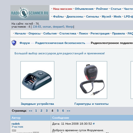
·
Наш магазин
·
Объявления
·
Рейтинг
·
Статьи
·
Част
·
Файлы
·
Диапазоны
·
Сигналы
·
Музей
·
Mods
·
LPD-
На сайте: гостей - 74,
участников - 4 [
134-83
,
osman
,
deepaer0
,
Menjo
]
·
Начало
·
Опросы
·
События
·
Статистика
·
Поиск
·
Регистрация
·
Правила
·
FA
Форум
—›
Радиотехническая безопасность
—›
Радиоэлектронное подавле
Большой выбор аксессуаров для радиостанций и приемников!
Зарядные устройства
Гарнитуры и тангенты
Страница:
««
»»
1
2
3
4
5
6
Автор
Сообщение
radek
Дата: 11 Ноя 2008 18:30:52
#
Участник
Доброго времени суток Форумчане.