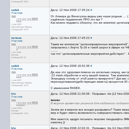
Сообщений: 3000
radek
Дата: 12 Ноя 2008 17:35:24
#
Участник
От Алжира до Венесуэлы видны уже наши родные .... ( 
надёжное подавление ПРО это как ?
Как можно подавить оборону- это же комплекс целена
с ноя 2007
Омск,Москва,Тюмень
Сообщений: 1079
пелена
Дата: 12 Ноя 2008 17:45:23
#
Участник
Таким же коплексом "целенаправленных мероприятий". 
запускались с борта Ту-16 и такой шорох в эфире на 
........
с окт 2008
так что" целенаправленные мероприятия действуют" . 
Москва
Сообщений: 22
radek
Дата: 12 Ноя 2008 18:52:36
#
Участник
Да ааа это здоровая помеха на несколько секунд, как г
-22 msek обработки и нету вашей помехи. Там комплек
Эскандеру голову от этой ракеты прикрутите? Дак вас с
с ноя 2007
перенацеливание(действующие макеты) процентов 30 ст
Омск,Москва,Тюмень
Сообщений: 1079
С уважением RADEK.
Iris
Дата: 12 Ноя 2008 21:50:08 · Поправил: Iris (12 Ноя 20
Участник
twister
В мирное время так решения для надёжного подавле
с мая 2003
Зачем же в мирное все козыри раскрывать? Такие меро
Москва
мер и будет иметь возможность совершенствовать свои
Сообщений: 1751
Мне кажется, щедро посыпать чешские ландшафты ЭМИ
наконец ))
Iris
Дата: 12 Ноя 2008 22:02:31 · Поправил: Iris (12 Ноя 20