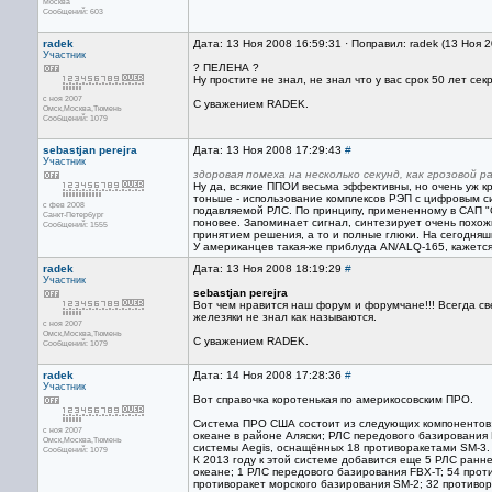
Москва
Сообщений: 603
radek
Дата: 13 Ноя 2008 16:59:31 · Поправил: radek (13 Ноя 
Участник
? ПЕЛЕНА ?
Ну простите не знал, не знал что у вас срок 50 лет сек
с ноя 2007
С уважением RADEK.
Омск,Москва,Тюмень
Сообщений: 1079
sebastjan perejra
Дата: 13 Ноя 2008 17:29:43
#
Участник
здоровая помеха на несколько секунд, как грозовой 
Ну да, всякие ППОИ весьма эффективны, но очень уж к
тоньше - использование комплексов РЭП с цифровым с
с фев 2008
подавляемой РЛС. По принципу, примененному в САП "
Санкт-Петербург
поновее. Запоминает сигнал, синтезирует очень похож
Сообщений: 1555
принятием решения, а то и полные глюки. На сегодня
У американцев такая-же приблуда AN/ALQ-165, кажется
radek
Дата: 13 Ноя 2008 18:19:29
#
Участник
sebastjan perejra
Вот чем нравится наш форум и форумчане!!! Всегда све
железяки не знал как называются.
с ноя 2007
Омск,Москва,Тюмень
С уважением RADEK.
Сообщений: 1079
radek
Дата: 14 Ноя 2008 17:28:36
#
Участник
Вот справочка коротенькая по америкосовским ПРО.
Система ПРО США состоит из следующих компонентов:
с ноя 2007
океане в районе Аляски; РЛС передового базирования 
Омск,Москва,Тюмень
системы Aegis, оснащённых 18 противоракетами SM-3.
Сообщений: 1079
К 2013 году к этой системе добавится еще 5 РЛС ран
океане; 1 РЛС передового базирования FBX-T; 54 про
противоракет морского базирования SM-2; 32 противора