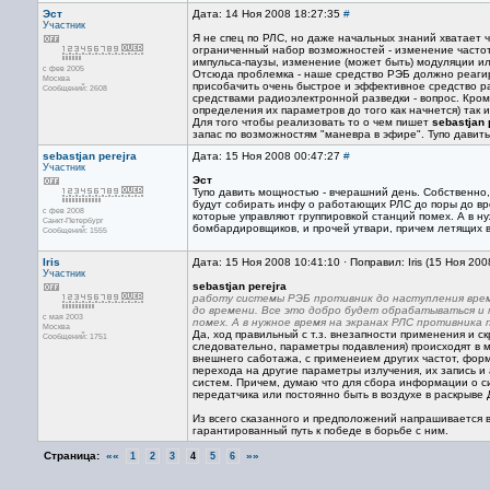
Эст
Дата: 14 Ноя 2008 18:27:35
#
Участник
Я не спец по РЛС, но даже начальных знаний хватает ч
ограниченный набор возможностей - изменение частот
импульса-паузы, изменение (может быть) модуляции и
с фев 2005
Отсюда проблемка - наше средство РЭБ должно реагиро
Москва
присобачить очень быстрое и эффективное средство р
Сообщений: 2608
средствами радиоэлектронной разведки - вопрос. Кро
определения их параметров до того как начнется) так
Для того чтобы реализовать то о чем пишет
sebastjan 
запас по возможностям "маневра в эфире". Тупо давит
sebastjan perejra
Дата: 15 Ноя 2008 00:47:27
#
Участник
Эст
Тупо давить мощностью - вчерашний день. Собственно
будут собирать инфу о работающих РЛС до поры до вре
с фев 2008
которые управляют группировкой станций помех. А в ну
Санкт-Петербург
бомбардировщиков, и прочей утвари, причем летящих в
Сообщений: 1555
Iris
Дата: 15 Ноя 2008 10:41:10 · Поправил: Iris (15 Ноя 20
Участник
sebastjan perejra
работу системы РЭБ противник до наступления вре
до времени. Все это добро будет обрабатываться и
с мая 2003
помех. А в нужное время на экранах РЛС противника 
Москва
Да, ход правильный с т.з. внезапности применения и 
Сообщений: 1751
следовательно, параметры подавления) происходят в м
внешнего саботажа, с применеием других частот, форм
перехода на другие параметры излучения, их запись и
систем. Причем, думаю что для сбора информации о 
передатчика или постоянно быть в воздухе в раскрыв
Из всего сказанного и предположений напрашивается в
гарантированный путь к победе в борьбе с ним.
Страница:
««
»»
1
2
3
4
5
6