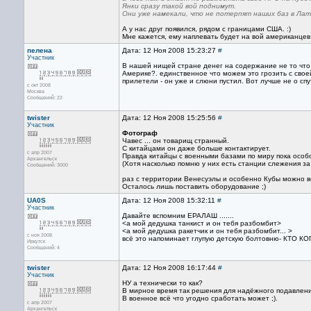
Янки сразу такой вой поднимут.
Они уже намекали, что не потерпят наших баз в Лат
А у нас друг появился, рядом с границами США. :)
Мне кажется, ему наплевать будет на вой американцев
пелена
Дата: 12 Ноя 2008 15:23:27
#
Участник
В нашей нищей стране денег на содержание не то что 
Америке?. единственное что можем это грозить с своей
прилетели - он уже и слюни пустил. Вот лучше не о с
с окт 2008
Москва
Сообщений: 22
twister
Дата: 12 Ноя 2008 15:25:56
#
Участник
Фотограф
Чавес ... он товарищ странный.
С китайцами он даже больше контактирует.
с апр 2007
Правда китайцы с военными базами по миру пока особо
Архангельск
(Хотя насколько помню у них есть станции слежения за
Сообщений: 3000
раз с территории Венесуэлы и особенно Кубы можно в
Осталось лишь поставить оборудование ;)
UA0S
Дата: 12 Ноя 2008 15:32:11
#
Участник
Давайте вспомним ЕРАЛАШ .......
<а мой дедушка танкист и он тебя разбомбит>
<а мой дедушка ракетчик и он тебя разбомбит... >
с ноя 2008
всё это напоминает глупую детскую болтовню- КТО КО
Иркутск
Сообщений: 4
twister
Дата: 12 Ноя 2008 16:17:44
#
Участник
НУ а технически то как?
В мирное время так решения для надёжного подавлен
В военное всё что угодно сработать может ;).
с апр 2007
Архангельск