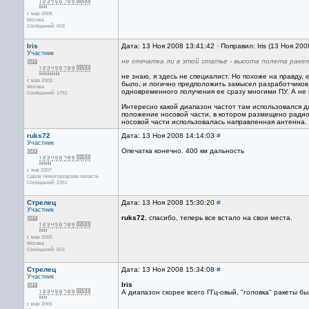
с мар 2005
Москва
Сообщений: 603
Iris
Дата: 13 Ноя 2008 13:41:42 · Поправил: Iris (13 Ноя 20
Участник
не опечатка ли в этой статье - высота полета ракет
не знаю, я здесь не специалист. Но похоже на правду,
с мая 2003
было, и логично предположить замысел разработчиков,
Москва
одновременного получения ее сразу многими ПУ. А не
Сообщений: 1751
Интересно какой диапазон частот там использовался д
положение носовой части, в котором размещено радио
носовой части использовалась направленная антенна.
ruks72
Дата: 13 Ноя 2008 14:14:03
#
Участник
Опечатка конечно. 400 км дальность
с янв 2007
Саров Нижегородская область
Сообщений: 2351
Стрелец
Дата: 13 Ноя 2008 15:30:20
#
Участник
ruks72
, спасибо, теперь все встало на свои места.
с мар 2005
Москва
Сообщений: 603
Стрелец
Дата: 13 Ноя 2008 15:34:08
#
Участник
Iris
А диапазон скорее всего ГГц-овый, "головка" ракеты 
с мар 2005