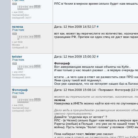
Участник
РЛС в Чехии в мирное время сильно будет нам мешать 
с янв 2006
Чкаловский-Круг
Сообщений: 25077
пелена
Дата: 12 Ноя 2008 14:52:17
#
Участник
вот как. может вы перечислите их количество, назнач
границами РФ. Причем ни один спец не даст вам гаран
с окт 2008
Москва
Сообщений: 22
twister
Дата: 12 Ноя 2008 15:00:32
#
Участник
Фотограф
Вот американцам мешали наши объекты на Кубе .
И как только у нас пошёл развал ... в первую очередь 
с апр 2007
Архангельск
кстати ...а чего нам в ответ не разместить свое ПРО н
Сообщений: 3000
Янки сразу такой вой поднимут.
Они уже намекали, что не потерпят наших баз в Латин
Фотограф
Дата: 12 Ноя 2008 15:08:14 · Поправил: Фотограф (12 
Участник
может вы перечислите их количество, назначение, т
пелена
Наверняка в ИНЕТе можно найти кое-что по спутникам-
с янв 2006
Чкаловский-Круг
Дело ведь в преценденте- размещение военного объе
Сообщений: 25077
именно противоракеты.
Давайте "отделим мух от котлет" ?
РЛС - (в Чехии) сильно будет нам мешать в мирное вре
Ракеты (любые) в Польше - это уже не по нашей теме "
войны). Пусть теперь "болит голова" у поляков - ОНО и
Пока набирал текст,
twister
уже сказал:
а чего нам в ответ не разместить свое ПРО на Кубе