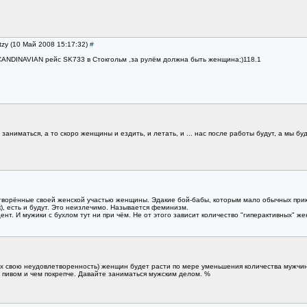
itzy (10 Май 2008 15:17:32)
#
CANDINAVIAN рейс SK733 в Стокгольм ,за рулём должна быть женщина;)118.1
заниматься, а то скоро женщины и ездить, и летать, и ... нас после работы будут, а мы бу
творённые своей женской участью женщины. Эдакие бой-бабы, которым мало обычных прик
), есть и будут. Это неизлечимо. Называется феминизм.
цент. И мужики с бухлом тут ни при чём. Не от этого зависит количество "гиперактивных" ж
 свою неудовлетворенность) женщин будет расти по мере уменьшения количества мужчин,
и пивом и чем покрепче. Давайте заниматься мужским делом. %