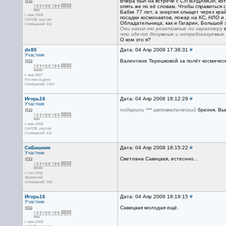
Вчера был на встрече с СУПЕРДАМОЙ, котор
опять же по её словам. Чтобы справиться 
Бабке 77 лет, а энергия хлыщет через кра
с июн 2006
посадки космонавтов, пожар на КС, НЛО и лё
CAPOB, рассея
Обладательница, как и Гагарин, Большой
Сообщений: 411
Они какие-то реактивные по характеру
е
что где-то безумные и непредсказуемые.
О ком это я?
dx80
Дата: 04 Апр 2008 17:38:31
#
Участник
Валентине Терешковой за полёт космически
с янв 2007
Ростов-на-дону
Сообщений: 1420
Игорь16
Дата: 04 Апр 2008 18:12:29
#
Участник
подарили *** автоматический
брехня. Выш
с июн 2006
CAPOB, рассея
Сообщений: 411
СиБишник
Дата: 04 Апр 2008 18:15:22
#
Участник
Светлана Савицкая, естеснно...
с сен 2006
Жуковский
Сообщений: 265
Игорь16
Дата: 04 Апр 2008 18:19:15
#
Участник
Cавицкая молодая ещё.
с июн 2006