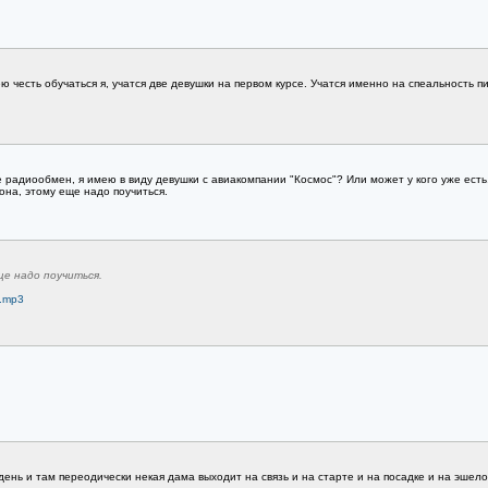
 честь обучаться я, учатся две девушки на первом курсе. Учатся именно на спеальность пи
ее радиообмен, я имею в виду девушки с авиакомпании "Космос"? Или может у кого уже ес
 она, этому еще надо поучиться.
ще надо поучиться.
e.mp3
день и там переодически некая дама выходит на связь и на старте и на посадке и на эшело