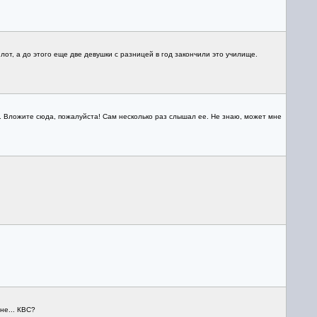
лот, а до этого еще две девушки с разницей в год закончили это училище.
ть. Вложите сюда, пожалуйста! Сам несколько раз слышал ее. Не знаю, может мне
не... КВС?