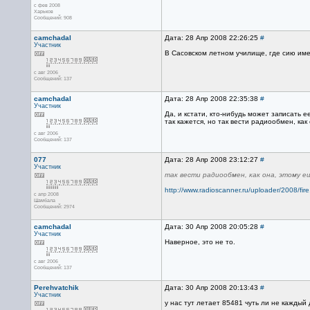
с фев 2008
Харьков
Сообщений: 908
camchadal
Дата: 28 Апр 2008 22:26:25
#
Участник
В Сасовском летном училище, где сию имею
с авг 2006
Сообщений: 137
camchadal
Дата: 28 Апр 2008 22:35:38
#
Участник
Да, и кстати, кто-нибудь может записать 
так кажется, но так вести радиообмен, как
с авг 2006
Сообщений: 137
077
Дата: 28 Апр 2008 23:12:27
#
Участник
так вести радиообмен, как она, этому е
http://www.radioscanner.ru/uploader/2008/fir
с апр 2008
Шамбала
Сообщений: 2974
camchadal
Дата: 30 Апр 2008 20:05:28
#
Участник
Наверное, это не то.
с авг 2006
Сообщений: 137
Perehvatchik
Дата: 30 Апр 2008 20:13:43
#
Участник
у нас тут летает 85481 чуть ли не каждый 