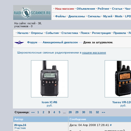
·
Наш магазин
·
Объявления
·
Рейтинг
·
Статьи
·
Час
·
Файлы
·
Диапазоны
·
Сигналы
·
Музей
·
Mods
·
LPD
На сайте: гостей - 38,
участников - 0
·
Начало
·
Опросы
·
События
·
Статистика
·
Поиск
·
Регистрация
·
Правила
·
F
Форум
—›
Авиационный диапазон
—›
Дама за штурвалом.
Широкополосные связные радиоприемники в
нашем магазине
Icom IC-R6
Yaesu VR-12
руб.
руб.
Страница:
««
...
»»
1
2
3
4
5
28
29
30
31
32
Автор
Сообщение
Игорь16
Дата: 04 Апр 2008 17:26:41
#
Участник