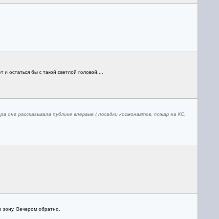
 и остаться бы с такой светлой головой....
ера она рассказывала публике впервые ( посадки космонавтов, пожар на КС,
ю зону. Вечером обратно.