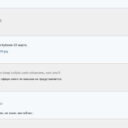
)
в Кубинке 22 марта.
00.jpg
о (кому нибудь надо объяснять, кто это?)
в эфире никто по именам не представляется.
а)
ж, не знаю, как сейчас.