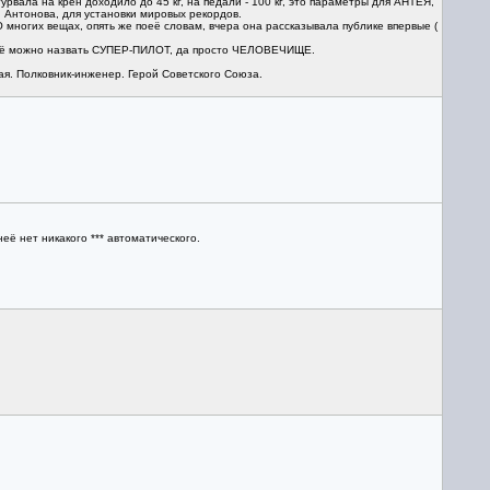
вала на крен доходило до 45 кг, на педали - 100 кг, это параметры для АНТЕЯ,
. Антонова, для установки мировых рекордов.
О многих вещах, опять же поеё словам, вчера она рассказывала публике впервые (
у её можно назвать СУПЕР-ПИЛОТ, да просто ЧЕЛОВЕЧИЩЕ.
ная. Полковник-инженер. Герой Советского Союза.
ё нет никакого *** автоматического.