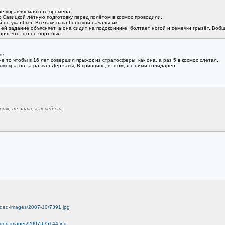
не управляемая в те времена.
с Савицкой лётную подготовку перед полётом в космос проводили.
й не указ был. Всётаки папа большой начальник.
ей задание объясняет, а она сидит на подоконнике, болтает ногой и семечки грызёт. Вобщ
орят что это её борт был.
ая
е то чтобы в 16 лет совершил прыжок из стратосферы, как она, а раз 5 в космос слетал.
рьмократов за развал Державы, В принципе, в этом, я с ними солидарен.
иж, не знаю, как сейчас.
oaded-images/2007-10/7391.jpg
oaded-images/2007-6/5144.jpg