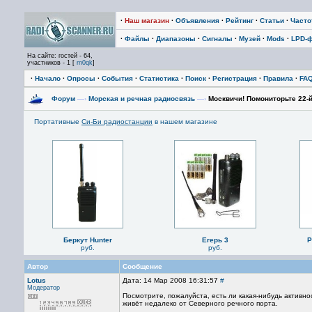
·
Наш магазин
·
Объявления
·
Рейтинг
·
Статьи
·
Част
·
Файлы
·
Диапазоны
·
Сигналы
·
Музей
·
Mods
·
LPD-
На сайте: гостей - 64,
участников - 1 [
rn0qk
]
·
Начало
·
Опросы
·
События
·
Статистика
·
Поиск
·
Регистрация
·
Правила
·
FA
Форум
—›
Морская и речная радиосвязь
—›
Москвичи! Помониторьте 22-й
Портативные
Си-Би радиостанции
в нашем магазине
Беркут Hunter
Егерь 3
P
руб.
руб.
Автор
Сообщение
Lotus
Дата: 14 Мар 2008 16:31:57
#
Модератор
Посмотрите, пожалуйста, есть ли какая-нибудь активн
живёт недалеко от Северного речного порта.