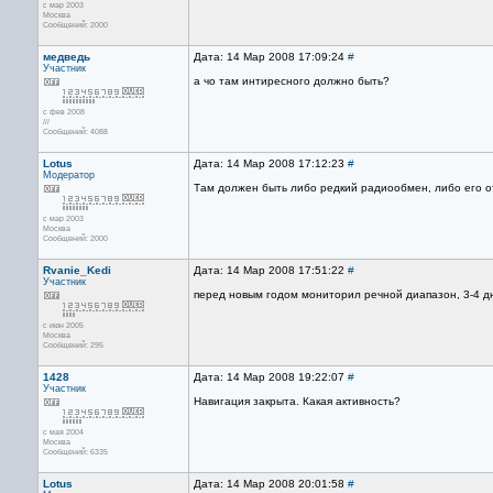
с мар 2003
Москва
Сообщений: 2000
медведь
Дата: 14 Мар 2008 17:09:24
#
Участник
а чо там интиресного должно быть?
с фев 2008
///
Сообщений: 4088
Lotus
Дата: 14 Мар 2008 17:12:23
#
Модератор
Там должен быть либо редкий радиообмен, либо его от
с мар 2003
Москва
Сообщений: 2000
Rvanie_Kedi
Дата: 14 Мар 2008 17:51:22
#
Участник
перед новым годом мониторил речной диапазон, 3-4 дн
с июн 2005
Москва
Сообщений: 295
1428
Дата: 14 Мар 2008 19:22:07
#
Участник
Навигация закрыта. Какая активность?
с мая 2004
Москва
Сообщений: 6335
Lotus
Дата: 14 Мар 2008 20:01:58
#