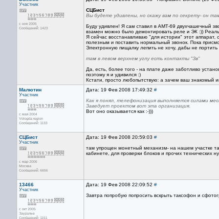
Участник
СЦБист
Вы будете удивлены, но скажу вам по секрету- он та
с ноя 2005
Буду удивлен! Я сам ставил в АМТ-69 двухчашечный зв
Сообщений: 1423
взамен можно было демонтировать реле и ЭК :)) Реальн
Я сейчас восстанавливаю "для истории" этот аппарат, 
полезным и поставить нормальный звонок. Пока присм
Электронную пищалку лепить не хочу, дабы не портить "
там в левом верхнем углу есть контакты "Зв"
Да, есть, более того - на плате даже заботливо устан
поэтому я и удивился :)
Кстати, просто любопытствую: а зачем ваш знакомый и
Малютин
Дата: 19 Фев 2008 17:49:32
#
Участник
Как я понял, телефонизация выполняется силами мес
Заведует проектом вот эта организация.
Вот оно оказывается как :-)))
с мая 2004
Vologda region
Сообщений: 1133
СЦБист
Дата: 19 Фев 2008 20:59:03
#
Участник
там упрощен монетный механизм- на нашем участке тар
кабинете, для проверки блоков и прочих технических ну
с мар 2006
Москва
Сообщений: 6656
13466
Дата: 19 Фев 2008 22:09:52
#
Участник
Завтра попробую попросить вскрыть таксофон и сфотог
с окт 2005
Зауралье
Сообщений: 1151