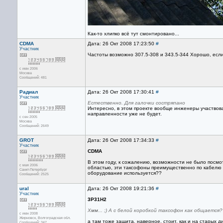
Как-то хлипко всё тут смонтировано...
CDMA
Дата: 26 Окт 2008 17:23:50
#
Участник
Частоты возможно 307.5-308 и 343.5-344 Хорошо, если
с июн 2006
Москва
Сообщений: 481
Радиал
Дата: 26 Окт 2008 17:30:41
#
Участник
Естественно. Для галочки состряпано
Интересно, в этом проекте вообще инженеры участвова
направленности уже не будет.
с сен 2005
Москва
Сообщений: 2649
GROT
Дата: 26 Окт 2008 17:34:33
#
Участник
CDMA
В этом году, к сожалению, возможности не было посмо
с мая 2006
областью, эти таксофоны преимущественно по кабелю р
Санкт-Петербург
оборудование используется??
Сообщений: 2525
ural
Дата: 26 Окт 2008 19:21:36
#
Участник
3P31H2
Хмм... ;) А с белой коробкой таксофон как общается
с июн 2008
Жирновск, Волгоградская обл.
а там тоже защита, наверное, стоит, как и на старых д
Сообщений: 347