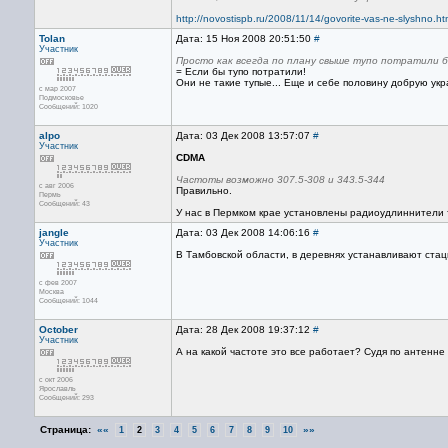
http://novostispb.ru/2008/11/14/govorite-vas-ne-slyshno.ht
Tolan
Дата: 15 Ноя 2008 20:51:50
#
Участник
Просто как всегда по плану свыше тупо потратили
= Если бы тупо потратили!
Они не такие тупые... Еще и себе половину добрую укра
с мар 2007
Подмосковье
Сообщений: 1020
alpo
Дата: 03 Дек 2008 13:57:07
#
Участник
CDMA
Частоты возможно 307.5-308 и 343.5-344
с авг 2006
Правильно.
Пермь
Сообщений: 43
У нас в Пермком крае установлены радиоудлиннители
jangle
Дата: 03 Дек 2008 14:06:16
#
Участник
В Тамбовской области, в деревнях устанавливают ста
с фев 2007
Москва
Сообщений: 1044
October
Дата: 28 Дек 2008 19:37:12
#
Участник
А на какой частоте это все работает? Судя по антенне
с окт 2006
Ярославль
Сообщений: 293
Страница:
««
»»
1
2
3
4
5
6
7
8
9
10