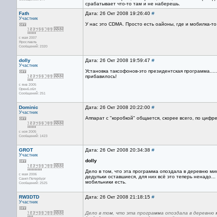
срабатывает что-то там и не наберешь.
Fath
Дата: 26 Окт 2008 19:26:40
#
Участник
У нас это CDMA. Просто есть оайоны, где и мобилка-то 
с мая 2007
Ярославль
Сообщений: 2320
dolly
Дата: 26 Окт 2008 19:59:47
#
Участник
Установка таксофонов-это президентская программа....
прибавилось!
с янв 2005
Оренб.обл
Сообщений: 251
Dominic
Дата: 26 Окт 2008 20:22:00
#
Участник
Аппарат с "коробкой" общается, скорее всего, по цифре
с ноя 2005
Сообщений: 1423
GROT
Дата: 26 Окт 2008 20:34:38
#
Участник
dolly
Дело в том, что эта программа опоздала в деревню мини
с мая 2006
дедульки оставшиеся, для них всё это теперь ненадо... 
Санкт-Петербург
мобильники есть.
Сообщений: 2525
RW3DTD
Дата: 26 Окт 2008 21:18:15
#
Участник
Дело в том, что эта программа опоздала в деревню м