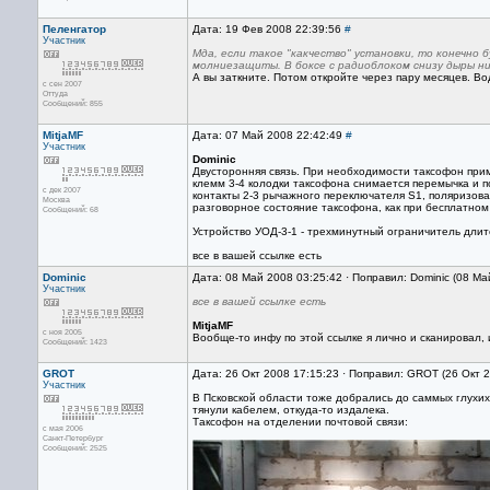
Пеленгатор
Дата: 19 Фев 2008 22:39:56
#
Участник
Мда, если такое "какчество" установки, то конечно б
молниезащиты. В боксе с радиоблоком снизу дыры ни
А вы заткните. Потом откройте через пару месяцев. Вод
с сен 2007
Оттуда
Сообщений: 855
MitjaMF
Дата: 07 Май 2008 22:42:49
#
Участник
Dominic
Двусторонняя связь. При необходимости таксофон при
клемм 3-4 колодки таксофона снимается перемычка и п
с дек 2007
контакты 2-3 рычажного переключателя S1, поляризова
Москва
разговорное состояние таксофона, как при бесплатном
Сообщений: 68
Устройство УОД-3-1 - трехминутный ограничитель дли
все в вашей ссылке есть
Dominic
Дата: 08 Май 2008 03:25:42 · Поправил: Dominic (08 Ма
Участник
все в вашей ссылке есть
MitjaMF
с ноя 2005
Вообще-то инфу по этой ссылке я лично и сканировал, и
Сообщений: 1423
GROT
Дата: 26 Окт 2008 17:15:23 · Поправил: GROT (26 Окт 
Участник
В Псковской области тоже добрались до саммых глухих
тянули кабелем, откуда-то издалека.
Таксофон на отделении почтовой связи:
с мая 2006
Санкт-Петербург
Сообщений: 2525