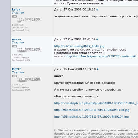
погонах.Одного раза хватило :))
ksiva
Дата: 27 Окт 2008 00:18:29
#
Участник
эт цевелизация конечно хорошо вот только ср...т по эф
с мая 2008
Орловская обл.
Сообщений: 228
morze
Дата: 27 Окт 2008 17:41:52
#
Участник
http://nub1an.ru/img/IMG_4046.jpg
в деревне не одного жителя... но телефон есть
Программа мин связи работает ...
с янв 2005
взято с
http://nub1an.livejournal.com/119283.html#cutid1
Санкт-Петербург
Сообщений: 4474
GROT
Дата: 15 Ноя 2008 14:39:18
#
Участник
morze
Круто! Трудозатратный проект, однако)))
с мая 2006
Санкт-Петербург
А я тут на статейку наткнулся, о таксофонах:
Сообщений: 2525
«Говорите, вас не слышно…»
http://novostispb.ru/uploads/posts/2008-11/1226671964_
http://s50.radikal.ru/i128/0811/cd/14395405813d.jpg
http://s58.radikal.ru/i159/0811/77/1b90d4f80104.jpg
В 70-х годах в нашей стране телефоны, конечно, был
дожидаться очереди. А откуда звонить, если телефо
Конечно, без связи не оставались: существовали те