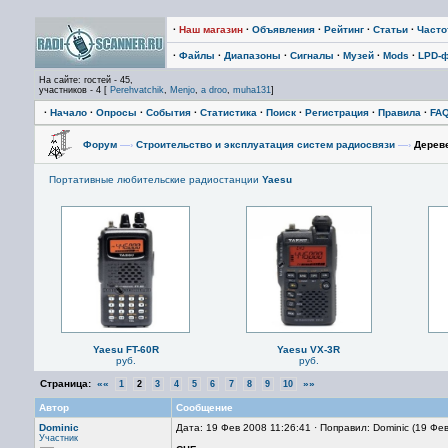
·
Наш магазин
·
Объявления
·
Рейтинг
·
Статьи
·
Част
·
Файлы
·
Диапазоны
·
Сигналы
·
Музей
·
Mods
·
LPD-
На сайте: гостей - 45,
участников - 4 [
Perehvatchik
,
Menjo
,
a droo
,
muha131
]
·
Начало
·
Опросы
·
События
·
Статистика
·
Поиск
·
Регистрация
·
Правила
·
FA
Форум
—›
Строительство и эксплуатация систем радиосвязи
—›
Дерев
Портативные любительские радиостанции
Yaesu
Yaesu FT-60R
Yaesu VX-3R
руб.
руб.
Страница:
««
»»
1
2
3
4
5
6
7
8
9
10
Автор
Сообщение
Dominic
Дата: 19 Фев 2008 11:26:41 · Поправил: Dominic (19 Фе
Участник