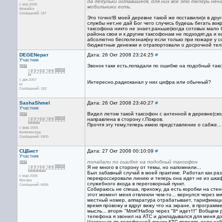
да дедульки оставшиеся, для них всё это теперь ненад
с апр 2005
мобильники есть.
Можайск
Сообщений: 187
Это точно!В моей деревне такой же поставили(и в други
службы нет,не дай Бог чего случись будешь бегать вокру
таксофона никто не знает,раньше(когда сотовых мало б
района свои и к другим таксофонам не подходят,да и 
абсолютно бесполезная(ну если только при пожаре у с
бюджетные денежки и отрапортовали о досрочной тел
DEGENерат
Дата: 26 Окт 2008 23:24:25
#
Участник
Звонок таки есть,попадали по ошибке на подобный таксо
с дек 2007
Интересно,радиоканал у них цифра или обычный?
Ы
Сообщений: 182
SashaShmel
Дата: 26 Окт 2008 23:40:27
#
Участник
Видел летом такой таксофон с антенной в деревне(ск
направлена в сторону г.Покров.
Прочтя эту тему,теперь имею представление о сабже...
с фев 2006
Калининград
Сообщений: 5900
СЦБист
Дата: 27 Окт 2008 00:10:09
#
Участник
попадали по ошибке на подобный таксофон
Я не много в сторону от темы, но напомнили...
Был забавный случай в моей практике. Работал как раз
с мар 2006
перекроссировали линию и теперь она идет не из шкаф
Москва
служебного входа в переговорный пункт.
Сообщений: 6656
Собираюсь не спеша, прихожу, да есть коробки на стен
этот момент меня отвлекли чем-то... вернулся чере
местный номер, аппаратура отрабатывает, тарификация
время провожу и вдруг вижу что на экране, в программ
мысль... вторя- "Мля!!Набор через "8* идет!!!" Вобщем
телефона я звонил на АТС и докладывался для меня до 
Частенько по телефонной линии КТС поводят, если за