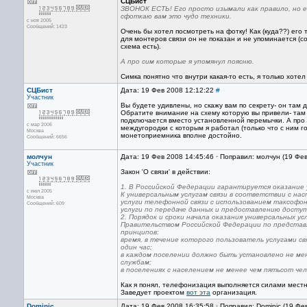
СЦБист
ЗВОНОК ЕСТЬ! Его просто изымали как правило, но е
сфоткаю вам это чудо техники.
с ноя 2005
Сообщений: 1423
Очень бы хотел посмотреть на фотку! Как (куда??) его
для монтеров связи он не показан и не упоминается (с
схема есть).
А про сим которые я упомянул поясню.
Симка понятно что внутри какая-то есть, я только хоте
СЦБист
Дата: 19 Фев 2008 12:12:22
#
Участник
Вы будете удивлены, но скажу вам по секрету- он там
Обратите внимание на схему которую вы привели- там в
подключается вместо установленной перемычки. А про к
с мар 2006
междугородки с которым я работал (только что с ним г
Москва
монетоприемника вполне достойно.
Сообщений: 6656
молчун
Дата: 19 Фев 2008 14:45:46 · Поправил: молчун (19 Фе
Участник
Закон 'О связи' в действии:
1. В Российской Федерации гарантируется оказание у
с июл 2005
К универсальным услугам связи в соответствии с н
Москва
услуги телефонной связи с использованием таксофон
Сообщений: 609
услуги по передаче данных и предоставлению доступ
2. Порядок и сроки начала оказания универсальных у
Правительством Российской Федерации по представл
принципов:
время, в течение которого пользователь услугами 
один час;
в каждом поселении должно быть установлено не ме
службам;
в поселениях с населением не менее чем пятьсот че
Как я понял, телефонизация выполняется силами мест
Заведует проектом
вот эта
организация.
Dominic
Дата: 19 Фев 2008 16:35:58 · Поправил: Dominic (19 Фе