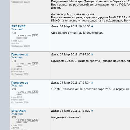
Подключили Магистра (Тихорецк) на вызов борта на 124
Сообщений: 10278
Борт вышел из ростовской зоны управления ч-з ПОД РА
имеют.
До сих пор борта нет на связи.
Борт вылетел вторым, в группе с другим Ми-8
93103
с Е
ИМХО на Атамане у них посадка, а не в Деревцах, Бел
SPEAKER
Дата: 04 Мар 2011 16:46:55
#
Участник
Сию на 5568 тишина. Диспы молчат.
с фев 2007
Арктика
Сообщений: 10278
Профессор
Дата: 04 Мар 2011 17:14:05
#
Участник
Слушаем 125.900, какието полёты, "вправо наместе, пи
с ноя 2010
Rostov region
Сообщений: 3160
Профессор
Дата: 04 Мар 2011 17:24:34
#
Участник
125.900 "высота 4000, остаток в паре 21", на вертушки
с ноя 2010
Rostov region
Сообщений: 3160
SPEAKER
Дата: 04 Мар 2011 17:34:39
#
Участник
модуляция зажатая ?
с фев 2007
Арктика