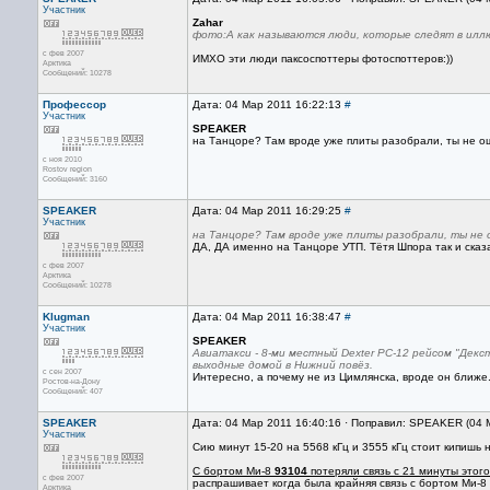
Участник
Zahar
фото:А как называются люди, которые следят в илл
с фев 2007
ИМХО эти люди паксоспоттеры фотоспоттеров:))
Арктика
Сообщений: 10278
Профессор
Дата: 04 Мар 2011 16:22:13
#
Участник
SPEAKER
на Танцоре? Там вроде уже плиты разобрали, ты не о
с ноя 2010
Rostov region
Сообщений: 3160
SPEAKER
Дата: 04 Мар 2011 16:29:25
#
Участник
на Танцоре? Там вроде уже плиты разобрали, ты не
ДА, ДА именно на Танцоре УТП. Тётя Шпора так и сказ
с фев 2007
Арктика
Сообщений: 10278
Klugman
Дата: 04 Мар 2011 16:38:47
#
Участник
SPEAKER
Авиатакси - 8-ми местный Dexter PC-12 рейсом "Декс
выходные домой в Нижний повёз.
с сен 2007
Интересно, а почему не из Цимлянска, вроде он ближе..
Ростов-на-Дону
Сообщений: 407
SPEAKER
Дата: 04 Мар 2011 16:40:16 · Поправил: SPEAKER (04 
Участник
Сию минут 15-20 на 5568 кГц и 3555 кГц стоит кипишь н
С бортом Ми-8
93104
потеряли связь с 21 минуты этого
с фев 2007
распрашивает когда была крайняя связь с бортом Ми-8
Арктика