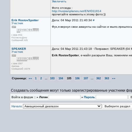
Увеличить
Фото отсюда :
http://russianplanes.net/EN/ID11814
прочитайте комменты к этому фото:))
Erik RostovSpotter
Дата: 04 Мар 2011 21:40:34
#
Участник
Фух,я вернул свои аккаунты на сайтах и мыло,пришлось
с фев 2011
Ростов-на-Дону
Сообщений: 625
SPEAKER
Дата: 04 Мар 2011 21:43:18 · Поправил: SPEAKER (04 
Участник
Erik RostovSpotter
, е-майл раскрыли Ваш, поменяли не
с фев 2007
Арктика
Сообщений: 10278
Страница:
««
...
...
»»
1
2
103
104
105
106
107
362
363
Создавать сообщения могут только зарегистрированные участники фо
Войти в форум ::
» Логин
»
Пароль
Начало