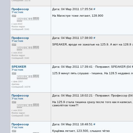
Сообщений: 10278
Профессор
Дата: 04 Мар 2011 17:35:54
#
Участник
На Магистре тоже летают, 128.900
с ноя 2010
Rostov region
Сообщений: 3160
Профессор
Дата: 04 Мар 2011 17:38:00
#
Участник
SPEAKER, вроде не зажатые на 125.9. А вот на 128.9
с ноя 2010
Rostov region
Сообщений: 3160
SPEAKER
Дата: 04 Мар 2011 17:39:41 · Поправил: SPEAKER (04 
Участник
125.9 минут пять слушаю - тишина. На 128.5 недавно л
с фев 2007
Арктика
Сообщений: 10278
Профессор
Дата: 04 Мар 2011 18:02:21 · Поправил: Профессор (04
Участник
На 125.9 стала тишина сразу после того как я написал
самолётов тоже?!
с ноя 2010
Rostov region
Сообщений: 3160
Профессор
Дата: 04 Мар 2011 18:48:51
#
Участник
Кущёвка летает, 123.500, слышно чётко