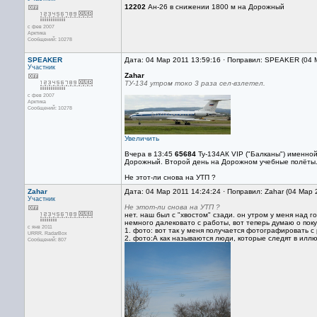
12202
Ан-26 в снижении 1800 м на Дорожный
с фев 2007
Арктика
Сообщений: 10278
SPEAKER
Дата: 04 Мар 2011 13:59:16 · Поправил: SPEAKER (04 
Участник
Zahar
ТУ-134 утром токо 3 раза сел-взлетел.
с фев 2007
Арктика
Сообщений: 10278
Увеличить
Вчера в 13:45
65684
Ту-134АК VIP ("Балканы") именной
Дорожный. Второй день на Дорожном учебные полёты
Не этот-ли снова на УТП ?
Zahar
Дата: 04 Мар 2011 14:24:24 · Поправил: Zahar (04 Мар 
Участник
Не этот-ли снова на УТП ?
нет. наш был с "хвостом" сзади. он утром у меня над го
немного далековато с работы, вот теперь думаю о пок
с янв 2011
1. фото: вот так у меня получается фотографировать с
URRR. RadarBox
2. фото:А как называются люди, которые следят в илл
Сообщений: 807