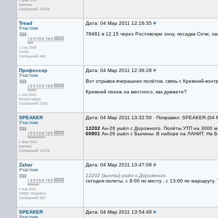
с фев 2007
Арктика
Сообщений: 10278
Tread
Дата: 04 Мар 2011 12:16:35
#
Участник
78481 в 12.15 через Ростовскую зону, посадка Сочи, з
с сен 2008
UUDD
Сообщений: 462
Профессор
Дата: 04 Мар 2011 12:36:28
#
Участник
Вот отрывок вчерашних полётов, связь с Кремний-конт
Кремний похож на местного, как думаете?
с ноя 2010
Rostov region
Сообщений: 3160
SPEAKER
Дата: 04 Мар 2011 13:32:50 · Поправил: SPEAKER (04 
Участник
12202
Ан-26 ушёл с Дорожного. Полёты УТП на 3000 м 
00801
Ан-26 ушёл с Былины. В наборе на ЛАНИТ. На 
с фев 2007
Арктика
Сообщений: 10278
Zahar
Дата: 04 Мар 2011 13:47:09
#
Участник
12202 (винты) ушёл с Дорожного.
сегодня полеты. с 9:00 по месту , с 13:00 по маршруту.
с янв 2011
URRR. RadarBox
Сообщений: 807
SPEAKER
Дата: 04 Мар 2011 13:54:49
#
Участник