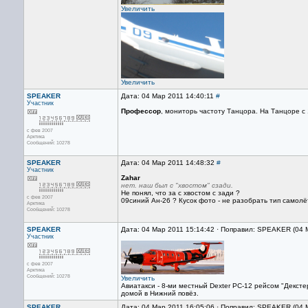
Увеличить
Увеличить
SPEAKER
Дата: 04 Мар 2011 14:40:11
#
Участник
Профессор
, мониторь частоту Танцора. На Танцоре с
с фев 2007
Арктика
Сообщений: 10278
SPEAKER
Дата: 04 Мар 2011 14:48:32
#
Участник
Zahar
нет. наш был с "хвостом" сзади.
Не понял, что за с хвостом с зади ?
с фев 2007
09синий Ан-26 ? Кусок фото - не разобрать тип самолё
Арктика
Сообщений: 10278
SPEAKER
Дата: 04 Мар 2011 15:14:42 · Поправил: SPEAKER (04 
Участник
с фев 2007
Арктика
Сообщений: 10278
Увеличить
Авиатакси - 8-ми местный Dexter PC-12 рейсом "Декст
домой в Нижний повёз.
SPEAKER
Дата: 04 Мар 2011 16:05:06 · Поправил: SPEAKER (04 