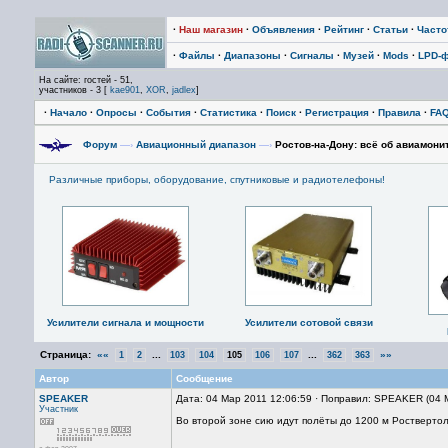
·
Наш магазин
·
Объявления
·
Рейтинг
·
Статьи
·
Част
·
Файлы
·
Диапазоны
·
Сигналы
·
Музей
·
Mods
·
LPD-
На сайте: гостей - 51,
участников - 3 [
kae901
,
XOR
,
jadlex
]
·
Начало
·
Опросы
·
События
·
Статистика
·
Поиск
·
Регистрация
·
Правила
·
FA
Форум
—›
Авиационный диапазон
—›
Ростов-на-Дону: всё об авиамонит
Различные приборы, оборудование, спутниковые и радиотелефоны!
Усилители сигнала и мощности
Усилители сотовой связи
Страница:
««
...
...
»»
1
2
103
104
105
106
107
362
363
Автор
Сообщение
SPEAKER
Дата: 04 Мар 2011 12:06:59 · Поправил: SPEAKER (04 
Участник
Во второй зоне сию идут полёты до 1200 м Роствертоло