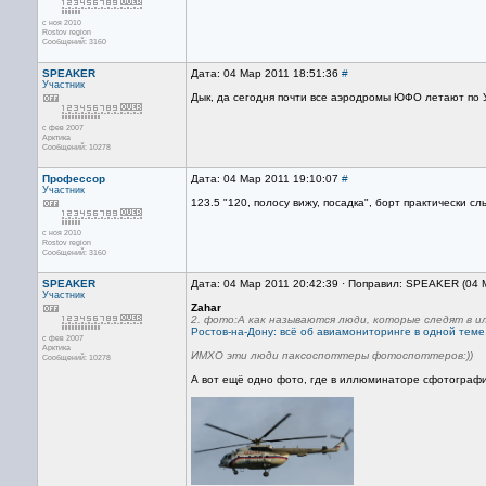
с ноя 2010
Rostov region
Сообщений: 3160
SPEAKER
Дата: 04 Мар 2011 18:51:36
#
Участник
Дык, да сегодня почти все аэродромы ЮФО летают по У
с фев 2007
Арктика
Сообщений: 10278
Профессор
Дата: 04 Мар 2011 19:10:07
#
Участник
123.5 "120, полосу вижу, посадка", борт практически 
с ноя 2010
Rostov region
Сообщений: 3160
SPEAKER
Дата: 04 Мар 2011 20:42:39 · Поправил: SPEAKER (04 
Участник
Zahar
2. фото:А как называются люди, которые следят в 
Ростов-на-Дону: всё об авиамониторинге в одной теме
с фев 2007
Арктика
ИМХО эти люди паксоспоттеры фотоспоттеров:))
Сообщений: 10278
А вот ещё одно фото, где в иллюминаторе сфотографи