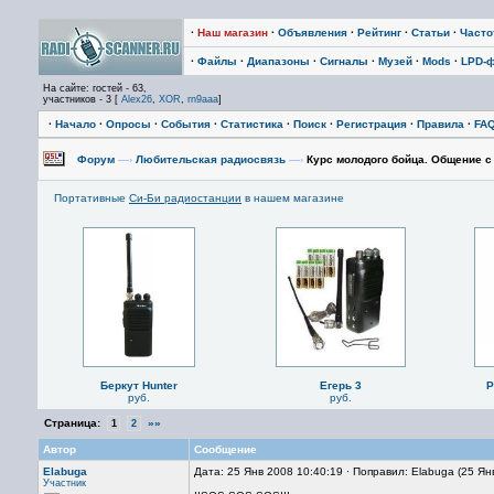
·
Наш магазин
·
Объявления
·
Рейтинг
·
Статьи
·
Част
·
Файлы
·
Диапазоны
·
Сигналы
·
Музей
·
Mods
·
LPD-
На сайте: гостей - 63,
участников - 3 [
Alex26
,
XOR
,
rn9aaa
]
·
Начало
·
Опросы
·
События
·
Статистика
·
Поиск
·
Регистрация
·
Правила
·
FA
Форум
—›
Любительская радиосвязь
—›
Курс молодого бойца. Общение с
Портативные
Си-Би радиостанции
в нашем магазине
Беркут Hunter
Егерь 3
P
руб.
руб.
Страница:
»»
1
2
Автор
Сообщение
Elabuga
Дата: 25 Янв 2008 10:40:19 · Поправил: Elabuga (25 Ян
Участник