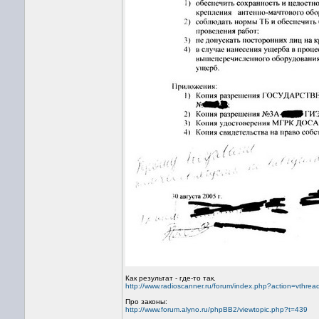
Как результат - где-то так.
http://www.radioscanner.ru/forum/index.php?action=vthr
Про законы:
http://www.forum.alyno.ru/phpBB2/viewtopic.php?t=439