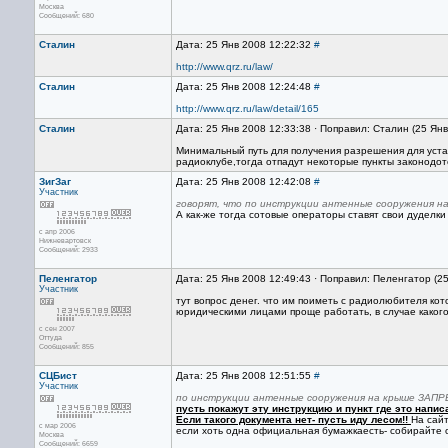
Москва
Сообщений: 680
Сталин
Дата: 25 Янв 2008 12:22:32
#
http://www.qrz.ru/law/
Сталин
Дата: 25 Янв 2008 12:24:48
#
http://www.qrz.ru/law/detail/165
Сталин
Дата: 25 Янв 2008 12:33:38 · Поправил: Сталин (25 Ян
Минимальный путь для получения разрешения для уст
радиоклубе,тогда отпадут некоторые пункты законодоте
ЗигЗаг
Дата: 25 Янв 2008 12:42:08
#
Участник
говорят, что по инструкции антенные сооружения
А как-же тогда сотовые операторы ставят свои дуделк
с апр 2006
Нижневартовск
Сообщений: 2933
Пеленгатор
Дата: 25 Янв 2008 12:49:43 · Поправил: Пеленгатор (2
Участник
тут вопрос денег. что им поиметь с радиолюбителя кото
юридическими лицами проще работать, в случае какого
с сен 2007
Оттуда
Сообщений: 855
СЦБист
Дата: 25 Янв 2008 12:51:55
#
Участник
по инструкции антенные сооружения на крыше ЗА
пусть покажут эту инструкцию и пункт где это напис
Если такого документа нет- пусть иду лесом!!
На сай
с мар 2006
если хоть одна официальная бумажкаесть- собирайте 
Москва
Сообщений: 6659