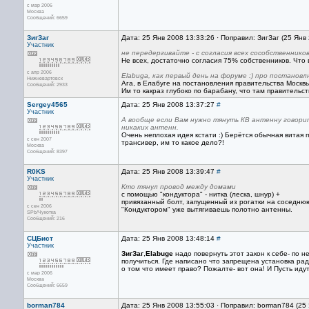
с мар 2006
Москва
Сообщений: 6659
ЗигЗаг
Дата: 25 Янв 2008 13:33:26 · Поправил: ЗигЗаг (25 Янв
Участник
не передергивайте - с согласия всех сособственнико
Не всех, достаточно согласия 75% собственников. Что 
с апр 2006
Elabuga, как первый день на форуме :) про постанов
Нижневартовск
Ага, в Елабуге на постановления правительства Москвы 
Сообщений: 2933
Им то какраз глубоко по барабану, что там правительс
Sergey4565
Дата: 25 Янв 2008 13:37:27
#
Участник
А вообще если Вам нужно тянуть КВ антенну говорит
никаких антенн.
Очень неплохая идея кстати :) Берётся обычная витая па
с сен 2007
трансивер, им то какое дело?!
Москва
Сообщений: 8397
R0KS
Дата: 25 Янв 2008 13:39:47
#
Участник
Кто тянул провод между домами
с помощью "кондуктора" - нитка (леска, шнур) +
привязанный болт, запущенный из рогатки на соседню
с сен 2006
"Кондуктором" уже вытягиваешь полотно антенны.
SPb/Чукотка
Сообщений: 216
СЦБист
Дата: 25 Янв 2008 13:48:14
#
Участник
ЗигЗаг
,
Elabugе
надо повернуть этот закон к себе- по 
получиться. Где написано что запрещена установка рад
о том что имеет право? Пожалте- вот она! И Пусть идут
с мар 2006
Москва
Сообщений: 6659
borman784
Дата: 25 Янв 2008 13:55:03 · Поправил: borman784 (25