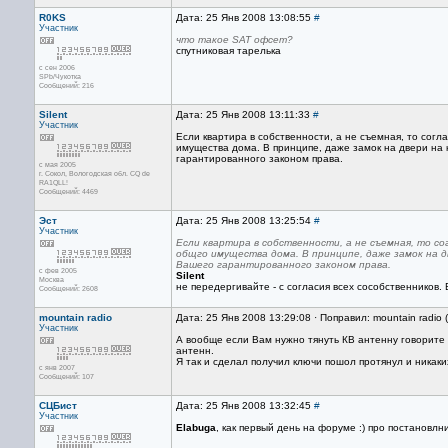
R0KS
Дата: 25 Янв 2008 13:08:55
#
Участник
что такое SAT офсет?
спутниковая тарелька
с сен 2006
SPb/Чукотка
Сообщений: 216
Silent
Дата: 25 Янв 2008 13:11:33
#
Участник
Если квартира в собственности, а не съемная, то сог
имущества дома. В принципе, даже замок на двери на
гарантированного законом права.
с мая 2005
г. Сокол, Вологодская обл. CQ de
RA1QLL!
Сообщений: 4469
Эст
Дата: 25 Янв 2008 13:25:54
#
Участник
Если квартира в собственности, а не съемная, то с
общго имущества дома. В принципе, даже замок на 
Вашего гарантированного законом права.
с фев 2005
Silent
Москва
не передергивайте - с согласия всех сособственников.
Сообщений: 2608
mountain radio
Дата: 25 Янв 2008 13:29:08 · Поправил: mountain radio
Участник
А вообще если Вам нужно тянуть КВ антенну говорите 
антенн.
Я так и сделал получил ключи пошол протянул и никаких
с янв 2007
Сообщений: 107
СЦБист
Дата: 25 Янв 2008 13:32:45
#
Участник
Elabuga
, как первый день на форуме :) про постановл