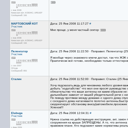
:)))))
с янв 2008
Киевская обл .KO50HC; UR5UEF
Сообщений: 166
МАРТОВСКИЙ КОТ
Дата: 25 Янв 2008 11:17:27
#
Участник
Мне проще, у меня частный сектор :))))))
с янв 2008
Киевская обл .KO50HC; UR5UEF
Сообщений: 166
Пеленгатор
Дата: 25 Янв 2008 11:22:50 · Поправил: Пеленгатор (2
Участник
Я вообще через знакомого ключи достал, так что ЖЭК о
Практически всё готово, необходимо только оттестиров
с сен 2007
Оттуда
Сообщений: 855
Сталин
Дата: 25 Янв 2008 11:52:00 · Поправил: Сталин (25 Янв
Хочу подсказать,ведь для чиновника любого уровня ва
добыть "ходатайство" что мол они просят руководство
обязательство что ваши антенны ни каким образом не
дальнейшее зависит от вашей убедительной речи с ни
По поводу протяжки между домами--с одного дома спуск
с соседнего дома натагиваете полотно антенны.Быстре
скорректирует обстановку внизу(автомобили,прохожие 
Успехов!!!
Elabuga
Дата: 25 Янв 2008 12:04:31
#
Участник
Нужна ссылка на действующую инструкцию, акт, закон п
сооружения на крыше ЗАПРЕЩЕНЫ. А то, что антенна яв
правовом плане. Кто подскажет какие нормативы реал
с фев 2005