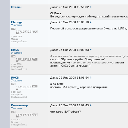
Сталин
Дата: 25 Янв 2008 12:56:32
#
СЦБист
Во во,если сканерист,то наблюдательский позывнои+хо
Elabuga
Дата: 25 Янв 2008 13:00:10
#
Участник
Позывной есть, есть разрешительная бумага из ЦРК д
с фев 2005
Москва
Сообщений: 680
R0KS
Дата: 25 Янв 2008 13:00:53
#
Участник
А как-же тогда сотовые операторы ставят свои дуд
см х.ф. "Ирония судьбы. Продолжение"
произведение
так или иначе касающееся
установки
с сен 2006
антенн ОпСоСов на крыше :)
SPb/Чукотка
Сообщений: 216
R0KS
Дата: 25 Янв 2008 13:03:54
#
Участник
а по теме...
поставь SAT офсет _ хорошее прикрытие.
с сен 2006
SPb/Чукотка
Сообщений: 216
Пеленгатор
Дата: 25 Янв 2008 13:07:43
#
Участник
что такое SAT офсет?
с сен 2007
Оттуда
Сообщений: 855