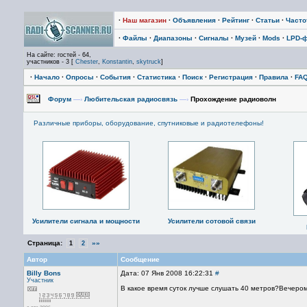
·
Наш магазин
·
Объявления
·
Рейтинг
·
Статьи
·
Част
·
Файлы
·
Диапазоны
·
Сигналы
·
Музей
·
Mods
·
LPD-
На сайте: гостей - 64,
участников - 3 [
Chester
,
Konstantin
,
skytruck
]
·
Начало
·
Опросы
·
События
·
Статистика
·
Поиск
·
Регистрация
·
Правила
·
FA
Форум
—›
Любительская радиосвязь
—›
Прохождение радиоволн
Различные приборы, оборудование, спутниковые и радиотелефоны!
Усилители сигнала и мощности
Усилители сотовой связи
Страница:
»»
1
2
Автор
Сообщение
Billy Bons
Дата: 07 Янв 2008 16:22:31
#
Участник
В какое время суток лучше слушать 40 метров?Вечером 