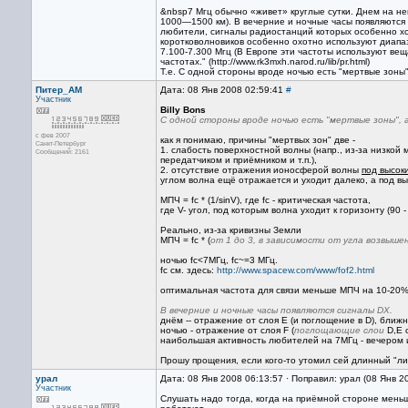
&nbsp7 Мгц обычно «живет» круглые сутки. Днем на 
1000—1500 км). В вечерние и ночные часы появляются
любители, сигналы радиостанций которых особенно хо
коротковолновиков особенно охотно используют диап
7.100-7.300 Мгц (В Европе эти частоты используют в
частотах." (http://www.rk3mxh.narod.ru/lib/pr.html)
Т.е. С одной стороны вроде ночью есть "мертвые зоны", а
Питер_AM
Дата: 08 Янв 2008 02:59:41
#
Участник
Billy Bons
С одной стороны вроде ночью есть "мертвые зоны", а 
с фев 2007
как я понимаю, причины "мертвых зон" две -
Санкт-Петербург
1. слабость поверхностной волны (напр., из-за низко
Сообщений: 2161
передатчиком и приёмником и т.п.),
2. отсутствие отражения ионосферой волны
под высок
углом волна ещё отражается и уходит далеко, а под вы
МПЧ = fc * (1/sinV), где fc - критическая частота,
где V- угол, под которым волна уходит к горизонту (90 -
Реально, из-за кривизны Земли
МПЧ = fc * (
от 1 до 3, в зависимости от угла возвыш
ночью fc<7МГц, fc~=3 МГц.
fc см. здесь:
http://www.spacew.com/www/fof2.html
оптимальная частота для связи меньше МПЧ на 10-20%
В вечерние и ночные часы появляются сигналы DX.
днём -- отражение от слоя E (и поглощение в D), ближн
ночью - отражение от слоя F (
поглощающие слои
D,E 
наибольшая активность любителей на 7МГц - вечером 
Прошу прощения, если кого-то утомил сей длинный "ли
урал
Дата: 08 Янв 2008 06:13:57 · Поправил: урал (08 Янв 2
Участник
Слушать надо тогда, когда на приёмной стороне меньш