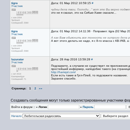
tigra
Дата: 01 Мар 2012 10:59:15
#
Участник
чудны дела твои, Господи..." вот это Вы верно подме
это не я сказал, это на СиКью-Хаме сказали...
с ноя 2004
Tashkent
Сообщений: 2580
tigra
Дата: 01 Мар 2012 14:11:36 · Поправил: tigra (02 Мар 2
Участник
А как Вам обьяснить все тонкости не хитрого дела
А вот этого делать не надо, я с 8-го класса с КВ-УКВ, а
с ноя 2004
Tashkent
Сообщений: 2580
lazurator
Дата: 28 Апр 2016 13:59:28
#
Участник
Подскажите, а случаем не существует ли приложения 
простейший информер, наподобие такого (на странице
http://hamqsl.com/
с окт 2014
Если есть такие в Гугл-Плей, то подскажите название.
Екатеринбург
Заранее спасибо.
Сообщений: 71
Страница:
»»
1
2
Создавать сообщения могут только зарегистрированные участники фо
Войти в форум ::
» Логин
»
Пароль
Начало