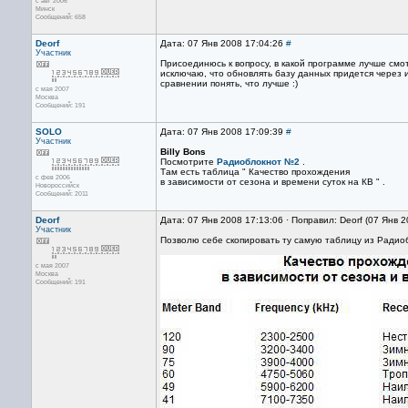
с авг 2006
Минск
Сообщений: 658
Deorf
Дата: 07 Янв 2008 17:04:26
#
Участник
Присоединюсь к вопросу, в какой программе лучше смо
исключаю, что обновлять базу данных придется через и
сравнении понять, что лучше :)
с мая 2007
Москва
Сообщений: 191
SOLO
Дата: 07 Янв 2008 17:09:39
#
Участник
Billy Bons
Посмотрите
Радиоблокнот №2
.
Там есть таблица " Качество прохождения
с фев 2006
в зависимости от сезона и времени суток на КВ " .
Новороссийск
Сообщений: 2011
Deorf
Дата: 07 Янв 2008 17:13:06 · Поправил: Deorf (07 Янв 
Участник
Позволю себе скопировать ту самую таблицу из Радио
с мая 2007
Москва
Сообщений: 191