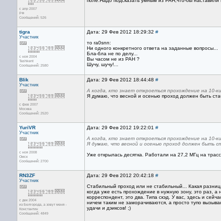
поле.Надо подсказать умным из РАН,что-бы наставили м
с апр 2007
РФ
Сообщений: 526
tigra
Дата: 29 Фев 2012 18:29:32
#
Участник
то ra0snn:
Ни одного конкретного ответа на заданные вопросы...
Бла-бла не по делу...
с ноя 2004
Вы часом не из РАН ?
Tashkent
Шучу, шучу!...
Сообщений: 2580
Blik
Дата: 29 Фев 2012 18:44:48
#
Участник
А когда, кто знает откроеться прохождение на 10-к
Я думаю, что весной и осенью проход должен быть ст
с фев 2007
Москва
Сообщений: 2520
YuriVR
Дата: 29 Фев 2012 19:22:01
#
Участник
А когда, кто знает откроеться прохождение на 10-к
Я думаю, что весной и осенью проход должен быть 
с ноя 2008
Уже открылась десятка. Работали на 27,2 МГц на трасс
Омск
Сообщений: 2700
RN3ZF
Дата: 29 Фев 2012 20:42:18
#
Участник
Стабильный проход или не стабильный... Какая разница
когда уже есть прохождение в нужную зону, это раз, а
корреспондент, это два. Типа скэд. У вас, здесь и сей
с дек 2004
ничем таким не заморачиваются, а просто тупо вызываю
из Белгорода, а зовут меня -
удачи и дэиксов! ;)
Константин
Сообщений: 4849