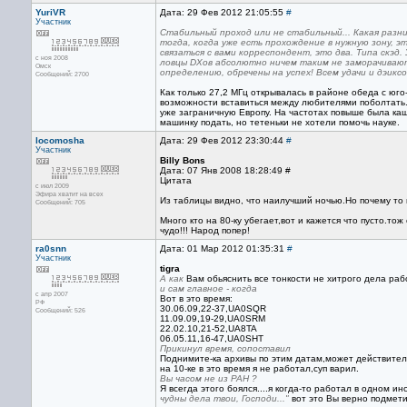
YuriVR
Дата: 29 Фев 2012 21:05:55
#
Участник
Стабильный проход или не стабильный... Какая разн
тогда, когда уже есть прохождение в нужную зону, 
связаться с вами корреспондент, это два. Типа скэд.
с ноя 2008
ловцы DXoв абсолютно ничем таким не заморачиваются
Омск
определению, обречены на успех! Всем удачи и дэиксов
Сообщений: 2700
Как только 27,2 МГц открывалась в районе обеда с юго
возможности вставиться между любителями поболтать.
уже заграничную Европу. На частотах повыше была каша
машинку подать, но тетеньки не хотели помочь науке.
locomosha
Дата: 29 Фев 2012 23:30:44
#
Участник
Billy Bons
Дата: 07 Янв 2008 18:28:49 #
Цитата
с июл 2009
Эфира хватит на всех
Из таблицы видно, что наилучший ночью.Но почему то н
Сообщений: 705
Много кто на 80-ку убегает,вот и кажется что пусто.т
чудо!!! Народ попер!
ra0snn
Дата: 01 Мар 2012 01:35:31
#
Участник
tigra
А как
Вам обьяснить все тонкости не хитрого дела ра
и сам главное - когда
с апр 2007
Вот в это время:
РФ
30.06.09,22-37,UA0SQR
Сообщений: 526
11.09.09,19-29,UA0SRM
22.02.10,21-52,UA8TA
06.05.11,16-47,UA0SHT
Прикинул время, сопоставил
Поднимите-ка архивы по этим датам,может действитель
на 10-ке в это время я не работал,суп варил.
Вы часом не из РАН ?
Я всегда этого боялся....я когда-то работал в одном и
чудны дела твои, Господи..."
вот это Вы верно подмет