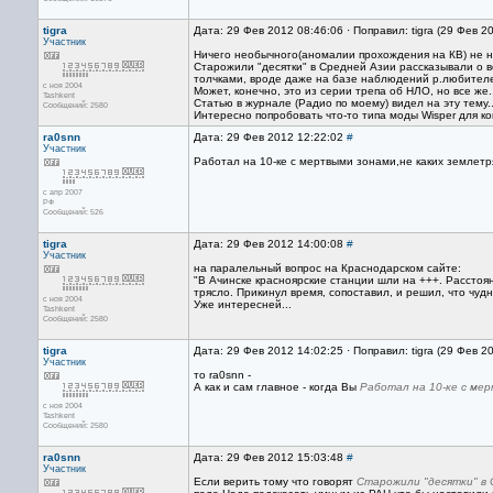
tigra
Дата: 29 Фев 2012 08:46:06 · Поправил: tigra (29 Фев 2
Участник
Ничего необычного(аномалии прохождения на КВ) не н
Старожили "десятки" в Средней Азии рассказывали о
толчками, вроде даже на базе наблюдений р.любителе
с ноя 2004
Может, конечно, это из серии трепа об НЛО, но все же..
Tashkent
Статью в журнале (Радио по моему) видел на эту тему..
Сообщений: 2580
Интересно попробовать что-то типа моды Wisper для к
ra0snn
Дата: 29 Фев 2012 12:22:02
#
Участник
Работал на 10-ке с мертвыми зонами,не каких землет
с апр 2007
РФ
Сообщений: 526
tigra
Дата: 29 Фев 2012 14:00:08
#
Участник
на паралельный вопрос на Краснодарском сайте:
"В Ачинске красноярские станции шли на +++. Расстоян
трясло. Прикинул время, сопоставил, и решил, что чудн
с ноя 2004
Уже интересней...
Tashkent
Сообщений: 2580
tigra
Дата: 29 Фев 2012 14:02:25 · Поправил: tigra (29 Фев 2
Участник
то ra0snn -
А как и сам главное - когда Вы
Работал на 10-ке с ме
с ноя 2004
Tashkent
Сообщений: 2580
ra0snn
Дата: 29 Фев 2012 15:03:48
#
Участник
Если верить тому что говорят
Старожили "десятки" в