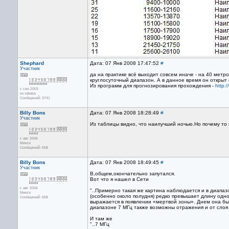
Shephard
Дата: 07 Янв 2008 17:47:52
#
Участник
да на практике всё выходит совсем иначе - на 40 метро
круглосуточный диапазон. А в данное время он открыт
Из программ для прогнозирования прохождения -
http:
с сен 2003
из эфира
Сообщений: 3741
Billy Bons
Дата: 07 Янв 2008 18:28:49
#
Участник
Из таблицы видно, что наилучший ночью.Но почему то н
с авг 2006
Минск
Сообщений: 658
Billy Bons
Дата: 07 Янв 2008 18:49:45
#
Участник
В,общем,окончательно запутался.
Вот что я нашел в Сети
с авг 2006
"..Примерно такая же картина наблюдается и в диапаз
Минск
(особенно около полудня) редко превышает длину одног
Сообщений: 658
выражается в появлении «мертвой зоны». Днем она быв
диапазоне 7 МГц также возможны отражения и от слоя F. "
И там же
"..7 МГц