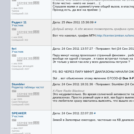
Если честно - никто не знает... :(
Слушаем маяки и шумим/стучим общий вызов, в кластер
с фев 2009
Проход есть, да все на приёме :)
Тамбов
Сообщений: 215
Радист 11
Дата: 25 Июн 2011 15:36:09
#
Участник
Добрый вечер. А где можно посмотреть графика сут
Вот что накопал, график МПЧ.
http://icenter.izmiran.ru/ion
с ноя 2008
Сообщений: 302
feri
Дата: 24 Сен 2011 13:57:27 · Поправил: feri (24 Сен 20
Участник
Пару минут назад произошел странный феномен . рабо
вообще ни одной станции . я такое встречал только на
Эт только у меня так или у всех диапазоны потухли ?
с апр 2005
Страсбург ФРАНЦИЯ
Сообщений: 2637
PS: ВО ЧЕРЕЗ ПАРУ МИНУТ ДИАПАЗОНЫ НАЧАЛИ О
ЗЫ .. вот обьяснение этому явлению G7COD-@
Due X-F
Stumbler
Дата: 24 Сен 2011 18:31:36 · Поправил: Stumbler (24 С
Редактор
таблицы частот
X-Flare Radio Blackout
Это неудивительно. Во время солнечной активности та
диапазонах. Просто ровный шум и всё, как будто выкл
с авг 2005
что любители сразу хватались выяснять, что вышло из 
Санкт-Петербург
Сообщений: 6390
SPEAKER
Дата: 24 Сен 2011 22:07:20
#
Участник
Зимой в Заполярье ежегодно, частенько на КВ диапазона
с фев 2007
Арктика
Сообщений: 10278