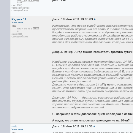
работают.
с окт 2007
уральский регион
Сообщений: 637
Радист 11
Дата: 18 Июн 2011 19:00:03
#
Участник
Интересно, что перед бурей часто наблюдается увели
трехскачковом отражении от слоя F2 и даже дальни
Государственным комитетом по гидрометеорологии 
с ноя 2008
определить рабочие частоты на ближайшие месяцы д
Сообщений: 302
обычно имеет форму графика суточного хода МПЧ и 
прогноз для любительских диапазонов, который еже
Добрый вечер. А где можно посмотреть графика суточ
Наиболее результативным является диапазон 14 МГц.
Е. Обычно средняя величина fоE невелика и меньше f
полудня при достижении своих максимальных значени
Ближе к полудню начинает действовать слой Е, и в 
характерно наличие сравнительно большой «мертво
Весной и летом наблюдается усиленная генерация E
редких (ближних) станций.
Довольно часто в диапазоне 14 МГц можно услышать
зоне». Это следствие уже не отражения, а ионосфер
прием возможен лишь при высоком энергетическом п
Диапазон 14 Мгц — диапазон, в котором работает о
практически круглые сутки. Особенно хорошее прох
хорошо проходят сигналы станций Америки, Океании.
азиатских и африканских станций.
Я, например в этом диапазоне днём наблюдал в летни
А когда, кто знает откроеться прохождение на 10-ки?
rmb
Дата: 18 Июн 2011 19:11:33
#
Участник
А когда, кто знает откроеться прохождение на 10-к