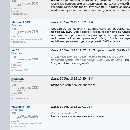
dosmen
Преселектор конечно желательно, только не н
Обычные преселекторы на катушках, не самый лучший в
спиральных резонаторах, которые можно взять от раз
с авг 2005
особенно при наличии листовой меди и мощного паяль
Вологда
Сообщений: 2014
vladimir0449
Дата: 16 Янв 2012 15:32:31
#
Участник
Собрал основную плату ,где используется перестраив
по методу В.И. Юзвинского.Полоса преселектора плавно
вне полосы определяется параметрами кварцевого фил
с янв 2012
от F сигнала.К ус. на прием от -10db до +15db , на п
село Бычиха,Хабаровский край
на160мм,применен односторонний SMD монтаж
Сообщений: 27
ats52
Дата: 16 Янв 2012 19:37:44 · Поправил: ats52 (16 Янв 
Участник
.....на передачу до +35db.Плата размерами 100мм
на160мм,применен односторонний SMD монтаж
- Во
Я шучю. А на самом деле?
с авг 2005
Питер
Сообщений: 9573
медведь
Дата: 16 Янв 2012 19:39:42
#
Участник
ats52
всё гениальное просто :)
с фев 2008
///
Сообщений: 4088
vladimir0449
Дата: 16 Янв 2012 20:01:01
#
Участник
А на самом деле?
Блок-схема в копилке там все понятно,
с янв 2012
село Бычиха,Хабаровский край
Сообщений: 27