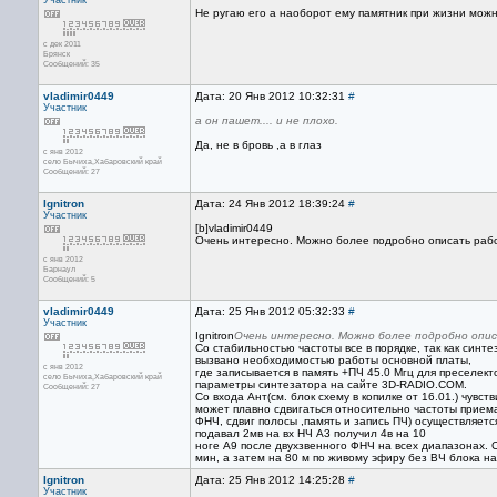
Участник
Не ругаю его а наоборот ему памятник при жизни можно 
с дек 2011
Брянск
Сообщений: 35
vladimir0449
Дата: 20 Янв 2012 10:32:31
#
Участник
а он пашет.... и не плохо.
Да, не в бровь ,а в глаз
с янв 2012
село Бычиха,Хабаровский край
Сообщений: 27
Ignitron
Дата: 24 Янв 2012 18:39:24
#
Участник
[b]vladimir0449
Очень интересно. Можно более подробно описать рабо
с янв 2012
Барнаул
Сообщений: 5
vladimir0449
Дата: 25 Янв 2012 05:32:33
#
Участник
Ignitron
Очень интересно. Можно более подробно опи
Со стабильностью частоты все в порядке, так как синт
вызвано необходимостью работы основной платы,
с янв 2012
где записывается в память +ПЧ 45.0 Мгц для преселек
село Бычиха,Хабаровский край
параметры синтезатора на сайте 3D-RADIO.COM.
Сообщений: 27
Со входа Ант(см. блок схему в копилке от 16.01.) чувств
может плавно сдвигаться относительно частоты приема
ФНЧ, сдвиг полосы ,память и запись ПЧ) осуществляетс
подавал 2мв на вх НЧ А3 получил 4в на 10
ноге А9 после двухзвенного ФНЧ на всех диапазонах. 
мин, а затем на 80 м по живому эфиру без ВЧ блока н
Ignitron
Дата: 25 Янв 2012 14:25:28
#
Участник