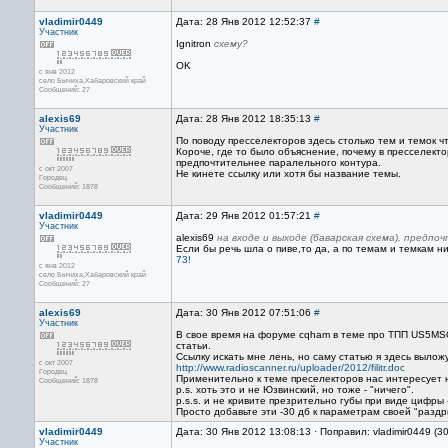
vladimir0449
Дата: 28 Янв 2012 12:52:37
#
Участник
Ignitron
схему?
OK
с янв 2012
село Бычиха,Хабаровский край
Сообщений: 27
alexis69
Дата: 28 Янв 2012 18:35:13
#
Участник
По поводу пресселекторов здесь столько тем и темок чт
Короче, где то было объяснение, почему в пресселект
предпочтительнее паралельного контура.
с окт 2007
Не кинете ссылку или хотя бы название темы.
Городец
Сообщений: 1878
vladimir0449
Дата: 29 Янв 2012 01:57:21
#
Участник
alexis69
на входе и выходе (баварская схема), предп
Если бы речь шла о пиве,то да, а по темам и темкам н
73!
с янв 2012
село Бычиха,Хабаровский край
Сообщений: 27
alexis69
Дата: 30 Янв 2012 07:51:06
#
Участник
В свое время на форуме cqham в теме про ТПП US5MSQ
статьи.
Ссылку искать мне лень, но саму статью я здесь выложу
с окт 2007
http://www.radioscanner.ru/uploader/2012/filitr.doc
Городец
Применительно к теме преселекторов нас интересует 
Сообщений: 1878
p.s. хоть это и не Юзвинский, но тоже - "ничего".
p.s.s. и не кривите презрительно губы при виде цифры 
Просто добавьте эти -30 дб к параметрам своей "раздры
vladimir0449
Дата: 30 Янв 2012 13:08:13 · Поправил: vladimir0449 (3
Участник