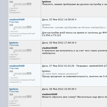
Ignitron
Поясните, какими приборами вы делали настройку и з
с янв 2012
Барнаул
Сообщений: 5
vladimir0449
Дата: 25 Янв 2012 14:58:00
#
Участник
Ignitron
Поясните, какими приборами вы делали настройку и 
с янв 2012
Для настройки всей платы на прием от антенны до ФНЧ
село Бычиха,Хабаровский край
С1-65А и Г3-123
Сообщений: 27
Ignitron
Дата: 26 Янв 2012 17:48:16
#
Участник
vladimir0449
А поясните как получилось и за счет чего такое усилен
любопытно.
с янв 2012
Барнаул
Сообщений: 5
vladimir0449
Дата: 27 Янв 2012 01:02:29 · Поправил: vladimir0449 (2
Участник
Ignitron
за счет чего такое усиление?
Прошу прощение за невнимательность, конечно же 0.4
с янв 2012
село Бычиха,Хабаровский край
Сообщений: 27
Ignitron
Дата: 28 Янв 2012 10:35:39
#
Участник
vladimir0449
Можете сбросить мне схему? Желательно еще фото по
с янв 2012
Барнаул
Сообщений: 5