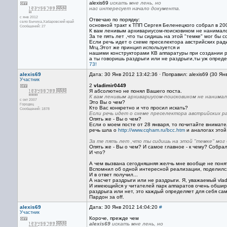
alexis69
искать мне лень, но
нас интересует начало документа.
с янв 2012
Отвечаю по порядку:
село Бычиха,Хабаровский край
основной тракт к ТПП Сергея Беленецкого собрал в 200
Сообщений: 27
К вам ленивым архивариусом-поисковиком не нанималс
За те пять лет ,что ты сидишь на этой "темке" мог бы 
Если речь идет о схеме преселектора австрийских рад
Мгц.Этот же принцип используется и
нашими конструкторами КВ аппаратуры при создании р
а ты говоришь раздрыги или не раздрыги,ты уж определ
73!
alexis69
Дата: 30 Янв 2012 13:42:36 · Поправил: alexis69 (30 Ян
Участник
2
vladimir0449
Я абсолютно не понял Вашего поста.
К вам ленивым архивариусом-поисковиком не нанимал
с окт 2007
Это Вы о чем?
Городец
Кто Вас конкретно и что просил искать?
Сообщений: 1878
Если речь идет о схеме преселектора австрийских 
Опять же - Вы о чем?
Если о моем посте от 28 января, то почитайте внимат
речь шла о
http://www.cqham.ru/bcc.htm
и аналогах этой
За те пять лет ,что ты сидишь на этой "темке" мог
Опять же - Вы о чем? И самое главное - к чему? Собра
И что?
А чем вызвана сегодняшняя желчь мне вообще не поня
Вспомнил об одной интересной реализации, поделился 
И в ответ получил...
А насчет раздрыги или не раздрыги. Я, уважаемый vlad
И имеющийся у читателей парк аппаратов очень обширен
раздрыга или нет, это каждый определяет для себя са
Пардон за off.
alexis69
Дата: 30 Янв 2012 14:04:20
#
Участник
Короче, прежде чем
alexis69
искать мне лень, но