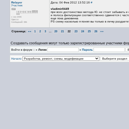
Relayer
Дата: 04 Фев 2012 13:52:16
#
Участник
vladimir0449
при всех достоинствах метода Ю. не стоит забывать и 
и полоса фильтрации соответственно сдвинется с част
с сен 2006
еще пока диковинка
Одесса
PS cхему насколько я понял вы только в личку раздает
Сообщений: 386
Страница:
««
...
»»
1
2
3
20
21
22
23
24
25
26
Создавать сообщения могут только зарегистрированные участники фо
Войти в форум ::
» Логин
»
Пароль
Начало