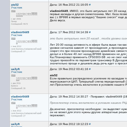
ats52
Дата: 16 Янв 2012 21:16:05
#
Участник
vladimir0449
, ИМХО, это было актуально лет 20 назад
первые каскады и длугая схемотехника. Мат. база позв
вас ( с BF998 в первых каскадах) "башню снесет" еще д
с авг 2005
Дело вкуса.
Питер
Сообщений: 9573
vladimir0449
Дата: 17 Янв 2012 04:14:39
#
Участник
это было актуально лет 20 назад , тогда уровни си
Лет 20-30 назад активность в эфире была выше.так к
с янв 2012
уровни сигналов зависят от прохождения ,а прохожден
село Бычиха,Хабаровский край
секрет,что при плохом прохождении армейские связисты
Сообщений: 27
делал и я более 40 лет назад.BF998 применен не для 
Кш.Планировал применить CFS0303-SB .но не смог най
трудно превзойти по параметрам трансивер В.Дроздов
значительно проще и дешевле,ведь речь идет о пресел
ua3yft
Дата: 19 Янв 2012 03:41:16
#
Участник
ats52
Если правильно распределено усиление по каскадам то
перегружается ЦАП. Тупорылый слегка переделанный (ЭМФ 
с дек 2011
лет.Преселектор очень желателен в условиях нашего
Брянск
Сообщений: 35
vladimir0449
Дата: 19 Янв 2012 14:30:27 · Поправил: vladimir0449 (1
Участник
Преселектор очень желателен в условиях нашего Р
Да,конечно ,преселектор необходим : он выделяет н
с янв 2012
он не может,для этого нужны другие аппаратные решен
село Бычиха,Хабаровский край
переживет.
Сообщений: 27
ua3yft
Дата: 19 Янв 2012 19:12:23
#