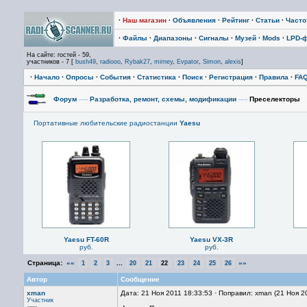
·
Наш магазин
·
Объявления
·
Рейтинг
·
Статьи
·
Част
·
Файлы
·
Диапазоны
·
Сигналы
·
Музей
·
Mods
·
LPD-
На сайте: гостей - 59,
участников - 7 [
bush49
,
radiooo
,
Rybak27
,
mirney
,
Evpator
,
Simon
,
alexis
]
·
Начало
·
Опросы
·
События
·
Статистика
·
Поиск
·
Регистрация
·
Правила
·
FA
Форум
—›
Разработка, ремонт, схемы, модификации
—›
Преселекторы
Портативные любительские радиостанции
Yaesu
Yaesu FT-60R
Yaesu VX-3R
руб.
руб.
Страница:
««
...
»»
1
2
3
20
21
22
23
24
25
26
Автор
Сообщение
xman
Дата: 21 Ноя 2011 18:33:53 · Поправил: xman (21 Ноя 2
Участник