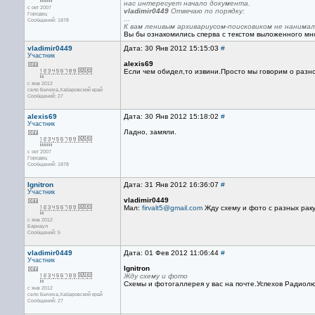
нас интересует начало документа.
с окт 2007
vladimir0449
Отвечаю по порядку:
Городец
...
Сообщений: 1878
К вам ленивым архивариусом-поисковиком не нанимал
Вы бы ознакомились сперва с текстом выложенного мн
vladimir0449
Дата: 30 Янв 2012 15:15:03
#
Участник
alexis69
Если чем обидел,то извини.Просто мы говорим о разно
с янв 2012
село Бычиха,Хабаровский край
Сообщений: 27
alexis69
Дата: 30 Янв 2012 15:18:02
#
Участник
Ладно, замяли.
с окт 2007
Городец
Сообщений: 1878
Ignitron
Дата: 31 Янв 2012 16:36:07
#
Участник
vladimir0449
Мал:
firvalt5@gmail.com
Жду схему и фото с разных раку
с янв 2012
Барнаул
Сообщений: 5
vladimir0449
Дата: 01 Фев 2012 11:06:44
#
Участник
Ignitron
Жду схему и фото
Схемы и фотогаллерея у вас на почте.Успехов Радио
с янв 2012
село Бычиха,Хабаровский край
Сообщений: 27