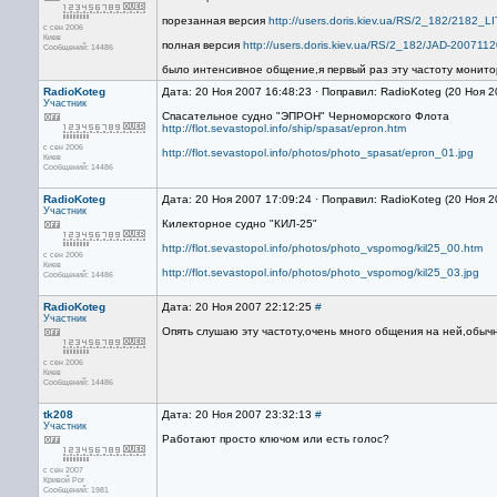
порезанная версия
http://users.doris.kiev.ua/RS/2_182/2182
с сен 2006
Киев
полная версия
http://users.doris.kiev.ua/RS/2_182/JAD-20071
Сообщений: 14486
было интенсивное общение,я первый раз эту частоту монито
RadioKoteg
Дата: 20 Ноя 2007 16:48:23 · Поправил: RadioKoteg (20 Ноя 
Участник
Спасательное судно "ЭПРОН" Черноморского Флота
http://flot.sevastopol.info/ship/spasat/epron.htm
с сен 2006
http://flot.sevastopol.info/photos/photo_spasat/epron_01.jpg
Киев
Сообщений: 14486
RadioKoteg
Дата: 20 Ноя 2007 17:09:24 · Поправил: RadioKoteg (20 Ноя 2
Участник
Килекторное судно "КИЛ-25"
http://flot.sevastopol.info/photos/photo_vspomog/kil25_00.htm
с сен 2006
Киев
http://flot.sevastopol.info/photos/photo_vspomog/kil25_03.jpg
Сообщений: 14486
RadioKoteg
Дата: 20 Ноя 2007 22:12:25
#
Участник
Опять слушаю эту частоту,очень много общения на ней,обыч
с сен 2006
Киев
Сообщений: 14486
tk208
Дата: 20 Ноя 2007 23:32:13
#
Участник
Работают просто ключом или есть голос?
с сен 2007
Кривой Рог
Сообщений: 1981