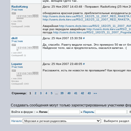
шум.. вобщем гдето так .
RadioKoteg
Дата: 25 Ноя 2007 14:43:48 · Поправил: RadioKoteg (25 Ноя 
Участник
обнаружена красная ракета ,приблизительные координаты ра
http://users.doris.kiev.ua/RS/2_182/25_11_2007_RED_RAKETA
http://users.doris.kiev.ua/RS/2_182/25_11_2007_RED_RAKETA
с сен 2006
Киев
Аварийная
http://users.doris.kiev.ua/RS/2_182/25_11_2007
Сообщений: 14486
еще раз передали аварийную
http://users.doris.kiev.ua/R
погода
http://users.doris.kiev.ua/RS/2_182/25_11_2007_Pogod
dkill
Дата: 25 Ноя 2007 15:30:59
#
Участник
Да, спасибо. Ракету видали ночью. Это примерно 50 км от б
Найденое тело, как и предпологалось, оказался капитан. :(
с ноя 2007
Сообщений: 11
Lopator
Дата: 25 Ноя 2007 23:48:05
#
Участник
Расскажите, есть ли новости по пропавшим? Как проходят по
с янв 2006
Москва
Сообщений: 1043
Страница:
...
»»
1
2
3
4
5
39
40
41
42
43
Создавать сообщения могут только зарегистрированные участники фо
Войти в форум ::
» Логин
»
Пароль
Начало