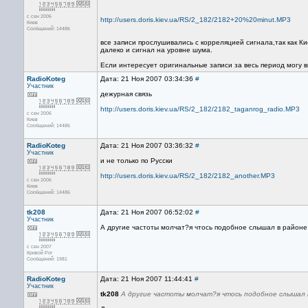
с сен 2006
http://users.doris.kiev.ua/RS/2_182/2182+20%20minut.MP3
Киев
Сообщений: 14486
все записи прослушивались с корреляцией сигнала,так как К
далеко и сигнал на уровне шума.
Если интересует оригинальные записи за весь период могу 
RadioKoteg
Дата: 21 Ноя 2007 03:34:36
#
Участник
дежурная связь
http://users.doris.kiev.ua/RS/2_182/2182_taganrog_radio.MP3
с сен 2006
Киев
Сообщений: 14486
RadioKoteg
Дата: 21 Ноя 2007 03:36:32
#
Участник
и не только по Русски
http://users.doris.kiev.ua/RS/2_182/2182_another.MP3
с сен 2006
Киев
Сообщений: 14486
tk208
Дата: 21 Ноя 2007 06:52:02
#
Участник
А другие частоты молчат?я чтось подобное слышал в районе
с сен 2007
Кривой Рог
Сообщений: 1981
RadioKoteg
Дата: 21 Ноя 2007 11:44:41
#
Участник
tk208
А другие частоты молчат?я чтось подобное слышал в