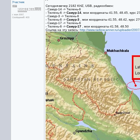
Участник
Сегодня-вечер 2182 KHZ, USB, радиообмен:
- Самур-14 -> Тюлень-6
- Тюлень-6 ->
Самур-14
, мои координаты 41.55, 48.45, курс 2
с мая 2007
- Самур-3 -> Тюлень-6
Сообщений: 403
- Тюлень-6 ->
Самур-3
, мои координаты 41.55, 48.42, курс 27
- Самур-17 -> Тюлень-6
- Тюлень-6 ->
Самур-17
, мои координаты 41.58, 48.50
Ссылка на эту запись:
http://www.radioscanner.ru/uploader/2007