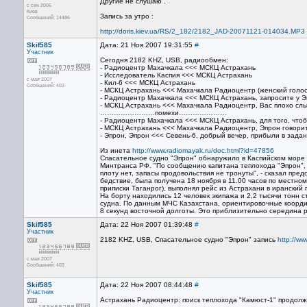
Другие не слушаю .
с сен 2006
Киев
Запись за утро :
Сообщений: 14486
http://doris.kiev.ua/RS/2_182/2182_JAD-20071121-014034.MP3
Skif585
Дата: 21 Ноя 2007 19:31:55
#
Участник
Сегодня 2182 KHZ, USB, радиообмен:
- Радиоцентр Махачкала <<< МСКЦ Астрахань
- Исследователь Каспия <<< МСКЦ Астрахань
с мая 2007
- Кил-6 <<< МСКЦ Астрахань
Сообщений: 403
- МСКЦ Астрахань <<< Махачкала Радиоцентр (женский голос
- Радиоцентр Махачкала <<< МСКЦ Астрахань, запросите у 
- МСКЦ Астрахань <<< Махачкала Радиоцентр, Вас плохо слы
……………………помехи…………………
- Радиоцентр Махачкала <<< МСКЦ Астрахань, для того, что
- МСКЦ Астрахань <<< Махачкала Радиоцентр, Эпрон говори
- Эпрон, Эпрон <<< Севень-6, добрый вечер, прибыли в зад
Из инета
http://www.radiomayak.ru/doc.html?id=47856
Спасательное судно "Эпрон" обнаружило в Каспийском море 
Минтранса РФ. "По сообщению капитана теплохода "Эпрон", 
плоту нет, запасы продовольствия не тронуты", - сказал пре
бедствие, была получена 18 ноября в 11.00 часов по местно
приписки Таганрог), выполнял рейс из Астрахани в иранский
На борту находились 12 человек экипажа и 2,2 тысячи тонн с
судна. По данным МЧС Казахстана, ориентировочные координ
8 секунд восточной долготы. Это приблизительно середина р
Skif585
Дата: 22 Ноя 2007 01:39:48
#
Участник
2182 KHZ, USB, Спасательное судно "Эпрон" запись
http://ww
с мая 2007
Сообщений: 403
Skif585
Дата: 22 Ноя 2007 08:44:48
#
Участник
Астрахань Радиоцентр: поиск теплохода "Камюст-1" продол