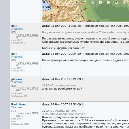
dkill
Дата: 24 Ноя 2007 19:31:36 · Поправил: dkill (24 Ноя 2007 19:
Участник
Вопрос,а что случилось на самом деле ? Как судно затонул
По рассказам моряков, судно накрыло с кормы 2 волны, судно 
с ноя 2007
Они видели как остальные члены комманды садились на 2 дру
Сообщений: 11
Больше информации пока нет...
dkill
Дата: 24 Ноя 2007 20:34:29 · Поправил: dkill (24 Ноя 2007 20:
Участник
По не проверенной информации, найдено тело, средних лет, 
с ноя 2007
Сообщений: 11
phoenix
Дата: 24 Ноя 2007 22:21:39
#
Участник
2182 кГц запись за ночь
а ты спишь вообщето когда?
с июн 2006
Сообщений: 209
RadioKoteg
Дата: 24 Ноя 2007 22:50:09
#
Участник
2182 кГц запись за ночь
а ты спишь вообщето когда?
Вам методику как я понял расказать..
с сен 2006
Приемник стоит на частоте 2182 и на компе в мп3 сбрасывае
Киев
спектрограммы,на спектрограммах очень хорошо видны участ
Сообщений: 14486
буфера.Дальше когда все пройдено и разбито на фрагменты