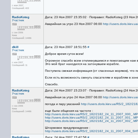
с мая 2007
Сообщений: 403
RadioKoteg
Дата: 23 Ноя 2007 15:35:02 · Поправил: RadioKoteg (23 Ноя 
Участник
Аварийная за утро 23 Ноя 2007 06:00
http://users.doris.ki
с сен 2006
Киев
Сообщений: 14486
dkill
Дата: 23 Ноя 2007 18:51:55
#
Участник
Доброе время суток всем!
Огромное спасибо всем откликнувшимся и помогающим нам в
с ноя 2007
Это мой брат находился на затонувшем корабле.
Сообщений: 11
Поступила свежая информация (от спасенных моряков), что п
Если есть возможность скинуть спасателям и кораблям в зоне
Спасибо.
RadioKoteg
Дата: 24 Ноя 2007 15:23:07 · Поправил: RadioKoteg (24 Ноя 
Участник
Аварийная за утро 24 Ноя 2007 06:00
http://users.doris.ki
погода и пару указаний
http://users.doris.kiev.ua/RS/2_18
с сен 2006
Киев
еще были общения на частоте :
Сообщений: 14486
http://users.doris.kiev.ua/RS/2_182/2182_24_11_2007_000_.M
http://users.doris.kiev.ua/RS/2_182/2182_24_11_2007_001_.M
http://users.doris.kiev.ua/RS/2_182/2182_24_11_2007_002_.M
Штормовое предупреждение :
http://users.doris.kiev.ua/RS/2_182/2182_24_11_2007_004
RadioKoteg
Дата: 24 Ноя 2007 15:42:58
#