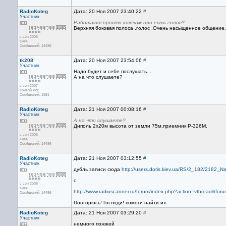
RadioKoteg
Дата: 20 Ноя 2007 23:40:22
#
Участник
Работают просто ключом или есть голос?
Верхняя боковая полоса ,голос .Очень насыщенное общение,
с сен 2006
Киев
Сообщений: 14486
tk208
Дата: 20 Ноя 2007 23:54:06
#
Участник
Надо будет и себе послушать...
А на что слушаете?
с сен 2007
Кривой Рог
Сообщений: 1981
RadioKoteg
Дата: 21 Ноя 2007 00:08:16
#
Участник
А на что слушаете?
Диполь 2х20м высота от земли 75м,приемник Р-326М.
с сен 2006
Киев
Сообщений: 14486
RadioKoteg
Дата: 21 Ноя 2007 03:12:55
#
Участник
дубль записи сюда
http://users.doris.kiev.ua/RS/2_182/218
с
с сен 2006
Киев
http://www.radioscanner.ru/forum/index.php?action=vthread&f
Сообщений: 14486
Повторюсь! Господи! помоги найти их.
RadioKoteg
Дата: 21 Ноя 2007 03:29:20
#
Участник
немного пожжей