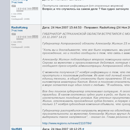
Участник
Поступила свежая информация (от спасенных моряков)
Вопрос,а что случилось на самом деле ? Как судно затонуло 
с сен 2006
Киев
Сообщений: 14486
RadioKoteg
Дата: 24 Ноя 2007 15:44:53 · Поправил: RadioKoteg (24 Ноя 
Участник
ГУБЕРНАТОР АСТРАХАНСКОЙ ОБЛАСТИ ВСТРЕТИЛСЯ С МО
23.11.2007 14:21
с сен 2006
Губернатор Астраханской области Александр Жилкин 23 но
Киев
Сообщений: 14486
"Хоть вы и докладываете, что все было нормально, мы раз
прохождение, но и поздно сообщила о том, что связь с вам
Александр Жилкин поблагодарил второго помощника капит
Серова за мужество и организованные действия, которые 
сообщает пресс-служба администрации Астраханской обл
С момента получения 17 ноября информации о том, что те
приступили к поисковым работам. Их взял под личный кон
единиц техники, в общей сложности было привлечено 35 ко
километров акватории Каспия. Всего в поисково-спасател
в море остается еще один плот с людьми. "Я надеюсь, что
Все дни поисков губернатор отслеживал ситуацию. А сегодн
трагедии. В каком состоянии судно ушло в рейс, не было л
исключительно погодные условия. Как уточнил присутство
Жигин, отслеживать прохождение судов должен, в первую о
только 17 ноября судоходная компания объявила, что сухогр
Губернатор распорядился направить моряков на обследова
признательности за мужество Александр Жилкин вручил Ан
выдержали такое напряжение", - сказал он. Глава региона
http://www.regions.ru/news/2110784/
Skif585
Дата: 24 Ноя 2007 18:12:25
#