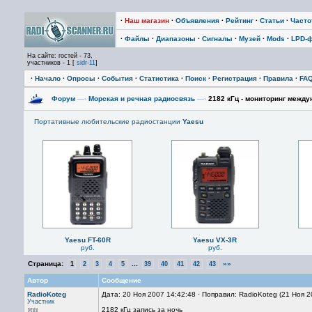
·
Наш магазин
·
Объявления
·
Рейтинг
·
Статьи
·
Част
·
Файлы
·
Диапазоны
·
Сигналы
·
Музей
·
Mods
·
LPD-
На сайте: гостей - 73,
участников - 1 [
sidr-11
]
·
Начало
·
Опросы
·
События
·
Статистика
·
Поиск
·
Регистрация
·
Правила
·
FA
Форум
—›
Морская и речная радиосвязь
—›
2182 кГц - мониторинг межд
Портативные любительские радиостанции
Yaesu
Yaesu FT-60R
Yaesu VX-3R
руб.
руб.
Страница:
...
»»
1
2
3
4
5
39
40
41
42
43
Автор
Сообщение
RadioKoteg
Дата: 20 Ноя 2007 14:42:48 · Поправил: RadioKoteg (21 Ноя 
Участник
2182 кГц запись за ночь