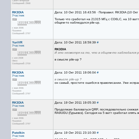
Санкт-Петербург
Сообщений: 2968
RK3DIA
Дата: 10 Окт 2011 16:43:56 · Поправил: RK3DIA (10 Окт
Участник
Только что сработал на 21315 МГц с CO6LC, на 10 ватт и
общем-то наблюдался pile-up.
с мая 2006
Пушкино
Сообщений: 2797
YuriVR
Дата: 10 Окт 2011 18:59:39
#
Участник
RK3DIA
И это несмотря на то, что в общем-то наблюдался pi
с ноя 2008
в смысле pile-up ?
Омск
Сообщений: 2700
RK3DIA
Дата: 10 Окт 2011 19:06:04
#
Участник
в смысле pile-up ?
он самый, простите ошибся в правописании. Уже испра
с мая 2006
Пушкино
Сообщений: 2797
RK3DIA
Дата: 19 Окт 2011 19:05:30
#
Участник
Продолжаю баловаться QRP, последовательно снижая мо
RA9UGU (Гурьевск). Сегодня на 5 ватт сработал опять ж
с мая 2006
Пушкино
Сообщений: 2797
Patolkin
Дата: 19 Окт 2011 23:10:30
#
Участник