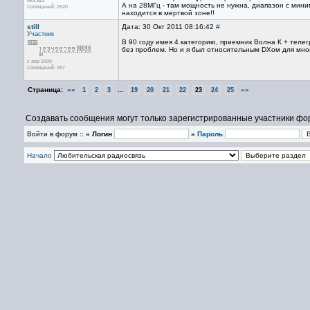
Москва
А на 28МГц - там мощность не нужна, диапазон с мини
Сообщений: 2520
находится в мертвой зоне!!
still
Дата: 30 Окт 2011 08:16:42
#
Участник
В 90 году имея 4 категорию, приемник Волна К + теле
без проблем. Но и я был относительным DXом для многи
с апр 2009
Сообщений: 267
Страница:
««
...
»»
1
2
3
19
20
21
22
23
24
25
Создавать сообщения могут только зарегистрированные участники фо
Войти в форум ::
» Логин
»
Пароль
Начало