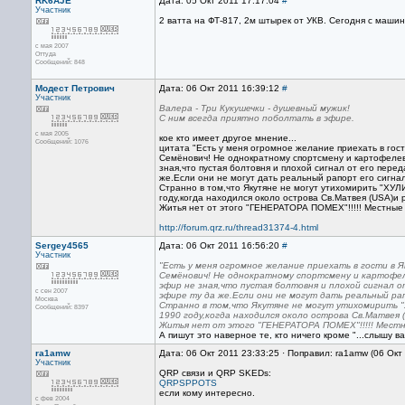
RK6AJE
Дата: 05 Окт 2011 17:17:04
#
Участник
2 ватта на ФТ-817, 2м штырек от УКВ. Сегодня с маши
с мая 2007
Оттуда
Сообщений: 848
Модест Петрович
Дата: 06 Окт 2011 16:39:12
#
Участник
Валера - Три Кукушечки - душевный мужик!
С ним всегда приятно поболтать в эфире.
с мая 2005
кое кто имеет другое мнение...
Сообщений: 1076
цитата "Есть у меня огромное желание приехать в го
Семёнович! Не однократному спортсмену и картофелево
зная,что пустая болтовня и плохой сигнал от его перед
же.Если они не могут дать реальный рапорт его сигнал
Странно в том,что Якутяне не могут утихомирить "ХУ
году,когда находился около острова Св.Матвея (USA)
Житья нет от этого "ГЕНЕРАТОРА ПОМЕХ"!!!!! Местные
http://forum.qrz.ru/thread31374-4.html
Sergey4565
Дата: 06 Окт 2011 16:56:20
#
Участник
"Есть у меня огромное желание приехать в гости в 
Семёнович! Не однократному спортсмену и картофеле
эфир не зная,что пустая болтовня и плохой сигнал о
с сен 2007
эфире ту да же.Если они не могут дать реальный рап
Москва
Странно в том,что Якутяне не могут утихомирить "
Сообщений: 8397
1990 году,когда находился около острова Св.Матвея
Житья нет от этого "ГЕНЕРАТОРА ПОМЕХ"!!!!! Местн
А пишут это наверное те, кто ничего кроме "...слышу ва
ra1amw
Дата: 06 Окт 2011 23:33:25 · Поправил: ra1amw (06 Окт
Участник
QRP связи и QRP SKEDs:
QRPSPPOTS
если кому интересно.
с фев 2004