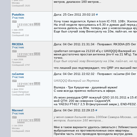
с фев 2007
метров, диапазон 160 метров...
Москва
Сообщений: 2520
Patolkin
Дата: 25 Сен 2011 20:02:10
#
Участник
Хочу тоже поделится. Купил я Icom IC-703. 10Вт. Усило
На этой неделе просыпаюсь в 6.30 и думаю дай перед р
антенна диполь на 80м, теперь уже у новозеландца кру
с июн 2009
Еще был случай зову Венесуелу на 10м, пайл-ап, не пр
Украина
Сообщений: 218
RK3DIA
Дата: 04 Окт 2011 21:31:34 · Поправил: RK3DIA (05 Окт
Участник
сработал сегодня на 21210 кГц с UA0QQQ-Валерий из Я
меня достаточно простая антенна (inv-V на 21 МГц). Та
точно.
с мая 2006
Еще был случай зову Венесуелу на 10м, пайл-ап, не 
Пушкино
Сообщений: 2797
что лишний раз подтверждает, что QRP это высший п
ra1amw
Дата: 04 Окт 2011 22:02:32 · Поправил: ra1amw (04 Окт
Участник
UA0QQQ-Валерий из Якутска
Валера - Три Кукушечки - душевный мужик!
с фев 2004
С ним всегда приятно поболтать в эфире.
Санкт-Петербург
Сообщений: 2968
Из моих рекордов QRP пожалуй QSO 10.01.2011 в 15:4
мой QTH: 200 км севернее Сиднея/VK
на YAESU FT-817 2,5 Вт(внутренний аккум.), END-FEDZ 
Maxwel
Дата: 04 Окт 2011 22:29:15
#
Участник
у меня самая дальняя связь 1000км Самара-Москва.. 
метров, диапазон 160 метров...
с сен 2004
Мне в таком варианте удалось связаться с Узбекистано
Москва
выброшенные из противоположных окон квартиры .
Сообщений: 2564
Причём часть этих проводов проходила внутри дома.