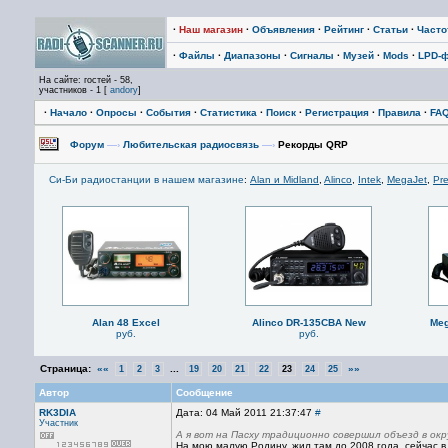
·
Наш магазин
·
Объявления
·
Рейтинг
·
Статьи
·
Част
·
Файлы
·
Диапазоны
·
Сигналы
·
Музей
·
Mods
·
LPD-
На сайте: гостей - 58,
участников - 1 [
andory
]
·
Начало
·
Опросы
·
События
·
Статистика
·
Поиск
·
Регистрация
·
Правила
·
FA
Форум
—›
Любительская радиосвязь
—›
Рекорды QRP
Си-Би радиостанции в нашем магазине
:
Alan и Midland
,
Alinco
,
Intek
,
MegaJet
,
Pre
Alan 48 Excel
Alinco DR-135CBA New
Meg
руб.
руб.
Страница:
««
...
»»
1
2
3
19
20
21
22
23
24
25
Автор
Сообщение
RK3DIA
Дата: 04 Май 2011 21:37:47
#
Участник
А я вот на Пасху традиционно совершил объезд в ок
На мою малую Родину, жил там до 2008 года, сейчас в