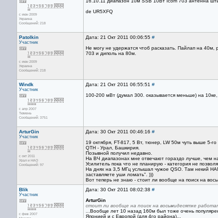
16.10.11 диапазон 10м SSB 10Вт Icom 703 антенна шт
de UR5XFQ
с июн 2009
Украина
Сообщений: 218
Patolkin
Дата: 21 Окт 2011 00:06:55
#
Участник
Не могу не удержатся чтоб расказать. Пайлап на 40м, р
703 и диполь на 80м.
с июн 2009
Украина
Сообщений: 218
Windk
Дата: 21 Окт 2011 06:55:51
#
Участник
100-200 мВт (думал 300. оказывается меньше) на 10ке,
с апр 2007
Тюмень
Сообщений: 3751
ArturGin
Дата: 30 Окт 2011 00:46:16
#
Участник
19 октября, FT-817, 5 Вт, тюнер, LW 50м чуть выше 5-го
QTH - Урал, Башкирия.
Позывной получил недавно.
с окт 2011
На ВЧ диапазонах мне отвечают гораздо лучше, чем на
Урал и НАО
Усилитель пока что не планирую - категория не позво
Сообщений: 97
На днях на 3,5 МГц услышал чужое QSO. Там некий HAM
заставляете уши ломать". )))
Вот теперь не знаю - стоит ли вообще на поиск на вось
Blik
Дата: 30 Окт 2011 08:02:38
#
Участник
ArturGin
стоит ли вообще на поиск на восьмидесятке работа
...Вообще лет 10 назад 160м был тоже очень популярен
с фев 2007
Японией и с Европой (для 4го района)...