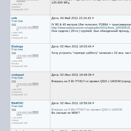
145.600 МГц.
с мая 2006
Пушкино
Сообщений: 2797
rmb
Дата: 04 Май 2011 22:24:42
#
Участник
IV 80 & 40 метров 16м телескоп, Р399А + трансиверная
http://www.radioscanner.ru/uploader/2011/from_20030619_
Они сидели ( 20-го ) группой, был обалденный проход..
с фев 2009
Тамбов
Сообщений: 215
Elabuga
Дата: 02 Июн 2011 18:03:44
#
Участник
Хочу устроить "горячую субботу" начиная с 22 мск, час
с фев 2005
Москва
Сообщений: 680
vodopad
Дата: 02 Июн 2011 19:49:39
#
Участник
Вчерась на 5 Вт FT-817-го провел QSO с UA0CM (город С
с дек 2006
Астрахань
Сообщений: 127
RA4FOC
Дата: 02 Июн 2011 19:56:04
#
Участник
Вчерась на 5 Вт FT-817-го провел QSO с UA0CM
Во сколько по MSK?
с сен 2006
г.Пенза
Сообщений: 505