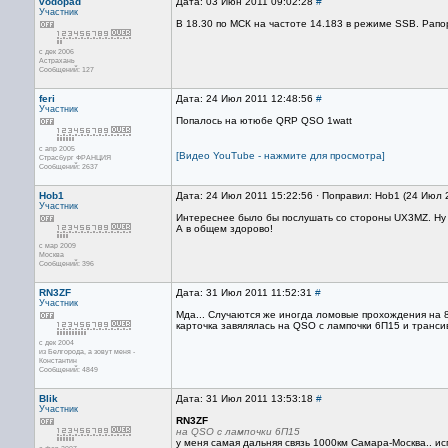
vodopad
Дата: 03 Июн 2011 09:02:28
#
Участник
В 18.30 по МСК на частоте 14.183 в режиме SSB. Рапо
с дек 2006
Астрахань
Сообщений: 127
feri
Дата: 24 Июл 2011 12:48:56
#
Участник
Попалось на ютюбе QRP QSO 1watt
с апр 2005
[Видео YouTube - нажмите для просмотра]
Страсбург ФРАНЦИЯ
Сообщений: 2637
Hob1
Дата: 24 Июл 2011 15:22:56 · Поправил: Hob1 (24 Июл 
Участник
Интереснее было бы послушать со стороны UX3MZ. Ну 
А в общем здорово!
с мар 2009
Москва
Сообщений: 396
RN3ZF
Дата: 31 Июл 2011 11:52:31
#
Участник
Мда... Случаются же иногда ломовые прохождения на 80
карточка завялялась на QSO с лампочки 6П15 и транс
с дек 2004
из Белгорода, а зовут меня -
Константин
Сообщений: 4849
Blik
Дата: 31 Июл 2011 13:53:18
#
Участник
RN3ZF
на QSO с лампочки 6П15
у меня самая дальняя связь 1000км Самара-Москва.. и