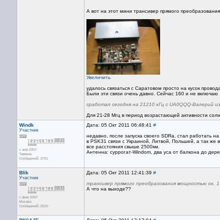
А вот на этот мини трансивер прямого преобразования
Увеличить
удалось связаться с Саратовом просто на кусок провод
Были эти связи очень давно. Сейчас 160 и не включаю
сработал сегодня на 21210 кГц с UA0QQQ-Валерий из
Для 21-28 Мгц в период возрастающей активности сол
Windk
Дата: 05 Окт 2011 06:48:41
#
Участник
недавно, после запуска своего SDRа, стал работать на
в PSK31 связи с Украиной, Литвой, Польшей, а так же 
все расстояния свыше 2500км.
с апр 2007
Антенна: суррогат-Windom, два уса от балкона до дер
Тюмень
Сообщений: 3751
Blik
Дата: 05 Окт 2011 12:41:39
#
Участник
трансивер прямого преобразования мощностью ок. 1
А что на выходе??
с фев 2007
Москва
Сообщений: 2520