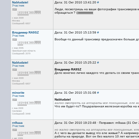
Nabludatel
Дата: 31 Окт 2010 13:41:20
#
Участник
Люди, посмотришь на ваши фотографии трансиверов ко
обращаться ? ((
((((((((((((((((
с мая 2009
Москва
Сообщений: 6837
Владимир RA9SZ
Дата: 31 Окт 2010 15:13:59
#
Участник
Вообще-то данный трансивер предназначен больше для 
с мар 2005
Оренбургская область
Сообщений: 2079
Nabludatel
Дата: 31 Окт 2010 15:25:22
#
Участник
Владимир RA9SZ
Дело конечно лично каждого что делать со своим тран
с мая 2009
Москва
Сообщений: 6837
minorite
Дата: 31 Окт 2010 15:31:08
#
Участник
Nabludatel
жалко смотреть на аппараты все покоцанные, еле ж
Что им будет-то? Поцарапанная железная коробка на к
с янв 2009
Сколково
Сообщений: 3448
rn9aaa
Дата: 31 Окт 2010 19:23:48 · Поправил: rn9aaa (31 Окт
Участник
но жалко смотреть на аппараты все покоцанные, ел
А с чего вы делаете вывод что еле живые? А например
работы на природе. Вот он без малого 10 лет катаетс
с авг 2005