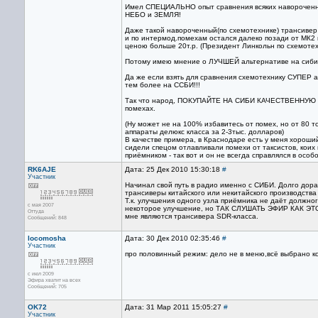
Имел СПЕЦИАЛЬНО опыт сравнения всяких навороченн
НЕБО и ЗЕМЛЯ!
Даже такой навороченный(по схемотехнике) трансивер
и по интермод.помехам остался далеко позади от МК2 и
ценою больше 20т.р. (Президент Линкольн по схемоте
Потому имею мнение о ЛУЧШЕЙ альтернативе на сиби
Да же если взять для сравнения схемотехнику СУПЕР ап
тем более на ССБИ!!!
Так что народ, ПОКУПАЙТЕ НА СИБИ КАЧЕСТВЕННУЮ П
помехах.
(Ну может не на 100% избавитесь от помех, но от 80 точ
аппараты делюкс класса за 2-3тыс. долларов)
В качестве примера, в Краснодаре есть у меня хорош
сидели спецом отлавливали помехи от таксистов, кои
приёмником - так вот и он не всегда справлялся в особ
RK6AJE
Дата: 25 Дек 2010 15:30:18
#
Участник
Начинал свой путь в радио именно с СИБИ. Долго дора
трансиверы китайского или некитайского производс
Т.к. улучшения одного узла приёмника не даёт должн
с мая 2007
некоторое улучшение, но ТАК СЛУШАТЬ ЭФИР КАК ЭТ
Оттуда
мне являются трансивера SDR-класса.
Сообщений: 848
locomosha
Дата: 30 Дек 2010 02:35:46
#
Участник
про половинный режим: дело не в меню,всё выбрано кор
с июл 2009
Эфира хватит на всех
Сообщений: 705
OK72
Дата: 31 Мар 2011 15:05:27
#
Участник