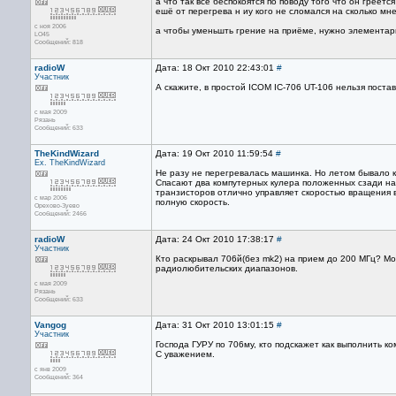
а что так все беспокоятся по поводу того что он греетс
ешё от перегрева н иу кого не сломался на сколько мне
с ноя 2006
а чтобы уменьшть грение на приёме, нужно элементарн
LO45
Сообщений: 818
radioW
Дата: 18 Окт 2010 22:43:01
#
Участник
А скажите, в простой ICOM IC-706 UT-106 нельзя постав
с мая 2009
Рязань
Сообщений: 633
TheKindWizard
Дата: 19 Окт 2010 11:59:54
#
Ex. TheKindWizard
Не разу не перегревалась машинка. Но летом бывало к
Спасают два компутерных кулера положенных сзади на 
транзисторов отлично управляет скоростью вращения в
с мар 2006
полную скорость.
Орехово-Зуево
Сообщений: 2466
radioW
Дата: 24 Окт 2010 17:38:17
#
Участник
Кто раскрывал 706й(без mk2) на прием до 200 МГц? Мо
радиолюбительских диапазонов.
с мая 2009
Рязань
Сообщений: 633
Vangog
Дата: 31 Окт 2010 13:01:15
#
Участник
Господа ГУРУ по 706му, кто подскажет как выполнить 
С уважением.
с янв 2009
Сообщений: 364