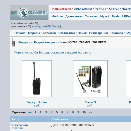
·
Наш магазин
·
Объявления
·
Рейтинг
·
Статьи
·
Част
·
Файлы
·
Диапазоны
·
Сигналы
·
Музей
·
Mods
·
LPD-
На сайте: гостей - 55,
участников - 3 [
andory
,
bush49
,
Vaclav
]
·
Начало
·
Опросы
·
События
·
Статистика
·
Поиск
·
Регистрация
·
Правила
·
FA
Форум
—›
Радиостанции
—›
Icom IC-706, 706MK2, 706MK2G
Портативные
Си-Би радиостанции
в нашем магазине
Беркут Hunter
Егерь 3
P
руб.
руб.
Страница:
««
»»
1
2
3
4
5
6
7
8
9
10
Автор
Сообщение
Электроник
Дата: 13 Мар 2010 00:53:37
#
Участник