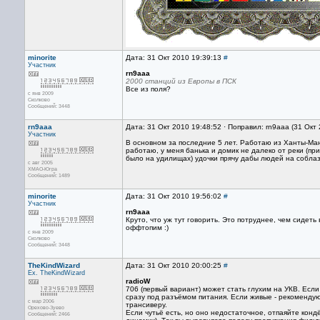
minorite
Дата: 31 Окт 2010 19:39:13
#
Участник
rn9aaa
2000 станций из Европы в ПСК
Все из поля?
с янв 2009
Сколково
Сообщений: 3448
rn9aaa
Дата: 31 Окт 2010 19:48:52 · Поправил: rn9aaa (31 Окт
Участник
В основном за последние 5 лет. Работаю из Ханты-Манс
работаю, у меня банька и домик не далеко от реки (при
было на удилищах) удочки прячу дабы людей на соблазн
с авг 2005
ХМАО-Югра
Сообщений: 1489
minorite
Дата: 31 Окт 2010 19:56:02
#
Участник
rn9aaa
Круто, что уж тут говорить. Это потруднее, чем сидеть
оффтопим :)
с янв 2009
Сколково
Сообщений: 3448
TheKindWizard
Дата: 31 Окт 2010 20:00:25
#
Ex. TheKindWizard
radioW
706 (первый вариант) может стать глухим на УКВ. Если
сразу под разъёмом питания. Если живые - рекомендую 
с мар 2006
трансиверу.
Орехово-Зуево
Если чутьё есть, но оно недостаточное, отпаяйте конд
Сообщений: 2466