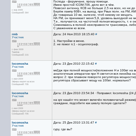
Господа - форумчане, прошу помощи.
Имею простой ICOM-706, дело вот в чём.
Повесил антенну, КСВ не больше 2,5 на всех, но ни до 
с янв 2009
Берём лампу 60Вт, на выход, при Рвых полн. на FM, AM
Сообщений: 364
До товариша 10 км, залезли, чтоб никому не мешать.
НА FM, он принимает меня 5,9, уровень выходной не ме
Т.е., получается, на частотной полная мощность, т. е 
Сомневаюсь в полной неисправности трансивера, либо 
C уважением ко всем.
rmb
Дата: 24 Ноя 2010 18:15:40
#
Участник
1. Настройки в меню.
2. не помог п.1 - осциллограф.
с фев 2009
Тамбов
Сообщений: 215
locomosha
Дата: 23 Дек 2010 22:15:42
#
Участник
мк2дж при полной мощности(положение Н и 100вт на вы
аналогичным аппаратом при Н светится вся линейка на
вопрос 2: при плавном повороте регулятора мощности(
с июл 2009
регулятора сбрасывает мощу на 100вт. нормально?
Эфира хватит на всех
Сообщений: 705
locomosha
Дата: 23 Дек 2010 23:54:34 · Поправил: locomosha (24 
Участник
на qrz нашёл что может включён половинчатый режим(ш
граждани, подсобите как шкалу полную сделати?
с июл 2009
Эфира хватит на всех
Сообщений: 705
locomosha
Дата: 25 Дек 2010 13:31:47
#
Участник
гуру, где вы?