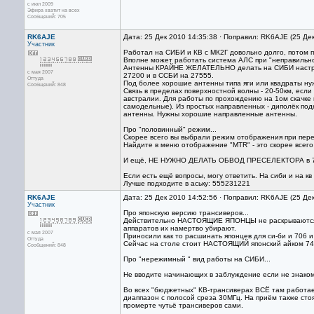
с июл 2009
Эфира хватит на всех
Сообщений: 705
RK6AJE
Дата: 25 Дек 2010 14:35:38 · Поправил: RK6AJE (25 Де
Участник
Работал на СИБИ и КВ с МК2Г довольно долго, потом 
Вполне может работать система АЛС при "неправильной
Антенны КРАЙНЕ ЖЕЛАТЕЛЬНО делать на СИБИ настроен
с мая 2007
27200 и в ССБИ на 27555.
Оттуда
Под более хорошие антенны типа яги или квадраты нуж
Сообщений: 848
Связь в пределах поверхностной волны - 20-50км, если 
австралии. Для работы по прохождению на 1ом скачке
самодельные). Из простых направленных - диполёк под
антенны. Нужны хорошие направленные антенны.
Про "половинный" режим...
Скорее всего вы выбрали режим отображения при пер
Найдите в меню отображение "MTR" - это скорее всего
И ещё, НЕ НУЖНО ДЕЛАТЬ ОБВОД ПРЕСЕЛЕКТОРА в 706 
Если есть ещё вопросы, могу ответить. На сиби и на кв
Лучше подходите в аську: 555231221
RK6AJE
Дата: 25 Дек 2010 14:52:56 · Поправил: RK6AJE (25 Де
Участник
Про японскую версию трансиверов...
Действительно НАСТОЯЩИЕ ЯПОНЦЫ не раскрываются на п
аппаратов их намертво убирают.
с мая 2007
Приносили как то расшинать японцев для си-би и 706 
Оттуда
Сейчас на столе стоит НАСТОЯЩИЙ японский айком 7400,
Сообщений: 848
Про "нережимный " вид работы на СИБИ...
Не вводите начинающих в заблуждение если не знакомы
Во всех "бюджетных" КВ-трансиверах ВСЁ там работае
диаппазон с полосой среза 30МГц. На приём также ст
промерте чутьё трансиверов сами.