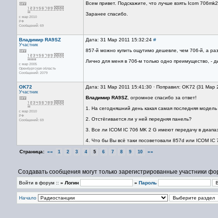
Всем привет. Подскажите, что лучше взять Icom 706mk
Заранее спасибо.
с мар 2010
РФ
Сообщений: 69
Владимир RA9SZ
Дата: 31 Мар 2011 15:32:24
#
Участник
857-й можно купить ощутимо дешевле, чем 706-й, а ра
Лично для меня в 706-м только одно преимущество, - 
с мар 2005
Оренбургская область
Сообщений: 2079
OK72
Дата: 31 Мар 2011 15:41:30 · Поправил: OK72 (31 Мар 
Участник
Владимир RA9SZ
, огромное спасибо за ответ!
1. На сегодняшний день какая самая последняя модель
с мар 2010
РФ
2. Отстёгивается ли у ней передняя панель?
Сообщений: 69
3. Все ли ICOM IC 706 MK 2 G имеют передачу в диапазоне
4. Что бы Вы всё таки посоветовали 857d или ICOM IC
Страница:
««
»»
1
2
3
4
5
6
7
8
9
10
Создавать сообщения могут только зарегистрированные участники фо
Войти в форум ::
» Логин
»
Пароль
Начало