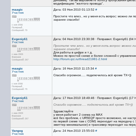
динамик). Так вы выровняете полосу пропускания филь
модификацию "желтого провода".
maagic
Дата: 03 Ноя 2010 01:13:52
#
Участник
Простите что влез.. но у меня есть вопрос: можно ли по
заранее спасибо!
с ноя 2006
Полярный
Сообщений: 79
Evgeniy61
Дата: 04 Ноя 2010 23:30:38 · Поправил: Evgeniy61 (04 
Участник
Простите что влез.. но у меня есть вопрос: можно ли
заранее спасибо!
Для работы в цифре и т д.
с июн 2009
Можно по простой схеме и более сложной с управлени
Воронеж
http://forum.qrz.ru/thread21981-2.html
Сообщений: 267
maagic
Дата: 16 Ноя 2010 11:15:34
#
Участник
Спасибо огромное..... подключилось всё кроме ТХ=))
с ноя 2006
Полярный
Сообщений: 79
Evgeniy61
Дата: 17 Ноя 2010 18:49:46 · Поправил: Evgeniy61 (17 
Участник
Спасибо огромное..... подключилось всё кроме ТХ=))
Здравствуйте
с июн 2009
у меня работает 2 схема на MAX
Воронеж
всё без проблем, c UR5EQF просто возможно, не наст
Сообщений: 267
по первой схеме там с СОМ1 переходит на передачу с 7
эмиттер минимальное) и трансивер переходит на перед
Vangog
Дата: 24 Ноя 2010 15:55:03
#
Участник