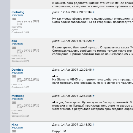
В общем, пока радиостанция не станет не менее слож
совершенно, не издеваться над почтенной публикой и 
metrolog
Дата: 12 Авг 2007 20:53:34
#
Участник
Ну так у смартфонов вполне полноценная операционна
Само пользовательское ПО от сторонних производител
с авг 2006
Дубна
Сообщений: 1614
ako
Дата: 13 Авг 2007 07:12:28
#
Участник
В свое время, был такой прикол. Отправлялась смска "
Сименсах удалить сообщение можно только после его пр
сообщение. Прикол работал только на Siemens C35 и 
с апр 2005
Москва-Центр
Сообщений: 2273
Dominic
Дата: 14 Авг 2007 12:05:46
#
Участник
ako
На Siemens ME45 этот прикол тоже действует, правда 
если прервать сию операцию, можно легко его удалить
с ноя 2005
Сообщений: 1423
metrolog
Дата: 14 Авг 2007 12:42:45
#
Участник
ako
, да, было дело. Ну это просто баг программный. 
мелодии и тп. Каждый производитель этим по своему з
эксперимент, в результате которого происходило обра
с авг 2006
Дубна
Сообщений: 1614
Hixx
Дата: 14 Авг 2007 12:48:52
#
Участник
Вирус.. М..