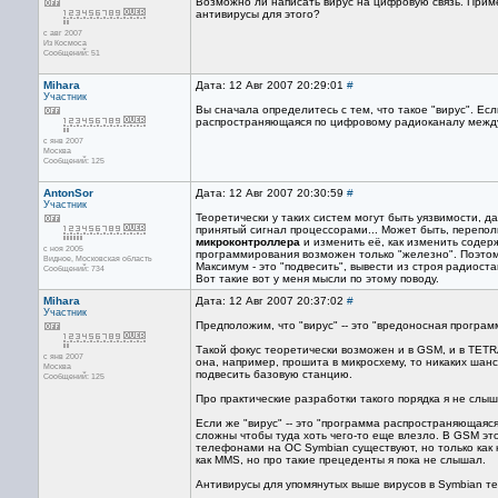
Возможно ли написать вирус на цифровую связь. Прим
антивирусы для этого?
с авг 2007
Из Космоса
Сообщений: 51
Mihara
Дата: 12 Авг 2007 20:29:01
#
Участник
Вы сначала определитесь с тем, что такое "вирус". Есл
распространяющаяся по цифровому радиоканалу между
с янв 2007
Москва
Сообщений: 125
AntonSor
Дата: 12 Авг 2007 20:30:59
#
Участник
Теоретически у таких систем могут быть уязвимости, 
принятый сигнал процессорами... Может быть, перепо
микроконтроллера
и изменить её, как изменить содерж
с ноя 2005
программирования возможен только "железно". Поэтому
Видное, Московская область
Максимум - это "подвесить", вывести из строя радиост
Сообщений: 734
Вот такие вот у меня мысли по этому поводу.
Mihara
Дата: 12 Авг 2007 20:37:02
#
Участник
Предположим, что "вирус" -- это "вредоносная прогр
Такой фокус теоретически возможен и в GSM, и в TETR
с янв 2007
она, например, прошита в микросхему, то никаких шан
Москва
подвесить базовую станцию.
Сообщений: 125
Про практические разработки такого порядка я не слыша
Если же "вирус" -- это "программа распространяющаяся
сложны чтобы туда хоть чего-то еще влезло. В GSM эт
телефонами на ОС Symbian существуют, но только как к
как MMS, но про такие прецеденты я пока не слышал.
Антивирусы для упомянутых выше вирусов в Symbian те