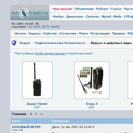
·
Наш магазин
·
Объявления
·
Рейтинг
·
Статьи
·
Част
·
Файлы
·
Диапазоны
·
Сигналы
·
Музей
·
Mods
·
LPD-
На сайте: гостей - 69,
участников - 3 [
ArtHD
,
ДСПТ
,
Slavik
]
·
Начало
·
Опросы
·
События
·
Статистика
·
Поиск
·
Регистрация
·
Правила
·
FA
Форум
—›
Радиотехническая безопасность
—›
Вирусы в цифровых видах 
Портативные
Си-Би радиостанции
в нашем магазине
Беркут Hunter
Егерь 3
P
руб.
руб.
Страница:
»»
1
2
Автор
Сообщение
ХОЛОДНЫЙ ВЕТЕР
Дата: 12 Авг 2007 20:14:40
#
Участник