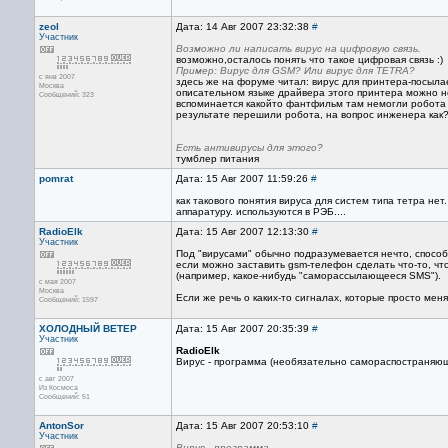
zeol
Дата: 14 Авг 2007 23:32:38
#
Участник
Возможно ли написать вирус на цифровую связь.
возможно,осталось понять что такое цифровая связь :)
Пример: Вирус для GSM? Или вирус для TETRA?
с янв 2007
здесь же на форуме читал: вирус для принтера-посы
Москва
описательном языке драйвера этого принтера можно не
Сообщений: 323
вспоминается какойто фантфильм там немогли робота 
результате перешили робота, на вопрос инженера как?
Есть антивирусы для этого?
тумблер питания
pomrat
Дата: 15 Авг 2007 11:59:26
#
как такового понятия вируса для систем типа тетра не
аппаратуру. используются в РЭБ....
RadioElk
Дата: 15 Авг 2007 12:13:30
#
Участник
Под "вирусами" обычно подразумевается нечто, способ
если можно заставить gsm-телефон сделать что-то, что
(например, какое-нибудь "саморассылающееся SMS").
с мая 2007
Москва
Если же речь о каких-то сигналах, которые просто меня
Сообщений: 1597
ХОЛОДНЫЙ ВЕТЕР
Дата: 15 Авг 2007 20:35:39
#
Участник
RadioElk
Вирус - программа (необязательно самораспостраняющ
с авг 2007
Из Космоса
Сообщений: 51
AntonSor
Дата: 15 Авг 2007 20:53:10
#
Участник
Вирус - программа