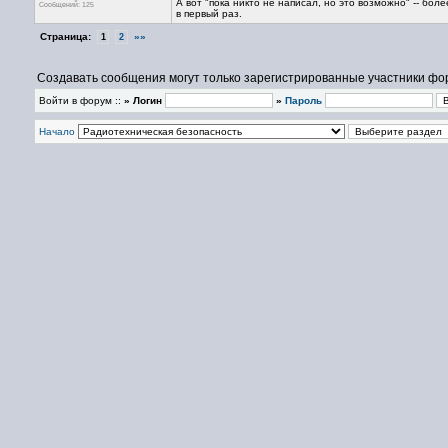
А вот "пока никто не написал, но это возможно" -- бо
Сообщений: 125
в первый раз.
Страница:
»»
1
2
Создавать сообщения могут только зарегистрированные участники фо
Войти в форум ::
» Логин
»
Пароль
Начало