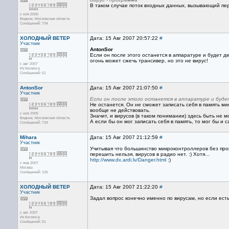
В таком случае поток входных данных, вызывающий пер
с ноя 2005
Видное, Московская область
Сообщений: 734
ХОЛОДНЫЙ ВЕТЕР
Дата: 15 Авг 2007 20:57:22
#
Участник
AntonSor
Если он после этого останется в аппаратуре и будет де
огонь может сжечь трансивер, но это не вирус!
с авг 2007
Из Космоса
Сообщений: 51
AntonSor
Дата: 15 Авг 2007 21:07:50
#
Участник
Если он после этого останется в аппаратуре и буд
Не останется. Он не сможет записать себя в память м
вообще не действовать.
с ноя 2005
Значит, и вирусов (в таком понимании) здесь быть не м
Видное, Московская область
А если бы он мог записать себя в память, то мог бы и с
Сообщений: 734
Mihara
Дата: 15 Авг 2007 21:12:59
#
Участник
Учитывая что большинство микроконтроллеров без про
перешить нельзя, вирусов в радио нет. :) Хотя...
http://www.dx.ardi.lv/Danger.html
:)
с янв 2007
Москва
Сообщений: 125
ХОЛОДНЫЙ ВЕТЕР
Дата: 15 Авг 2007 21:22:20
#
Участник
Задал вопрос конечно именно по вирусам, но если есть
с авг 2007
Из Космоса
Сообщений: 51