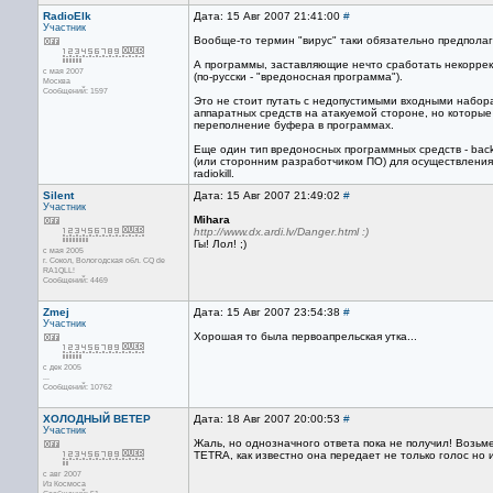
RadioElk
Дата: 15 Авг 2007 21:41:00
#
Участник
Вообще-то термин "вирус" таки обязательно предполаг
А программы, заставляющие нечто сработать некоррек
с мая 2007
(по-русски - "вредоносная программа").
Москва
Сообщений: 1597
Это не стоит путать с недопустимыми входными наборам
аппаратных средств на атакуемой стороне, но которы
переполнение буфера в программах.
Еще один тип вредоносных программных средств - back
(или сторонним разработчиком ПО) для осуществления
radiokill.
Silent
Дата: 15 Авг 2007 21:49:02
#
Участник
Mihara
http://www.dx.ardi.lv/Danger.html :)
Гы! Лол! ;)
с мая 2005
г. Сокол, Вологодская обл. CQ de
RA1QLL!
Сообщений: 4469
Zmej
Дата: 15 Авг 2007 23:54:38
#
Участник
Хорошая то была первоапрельская утка...
с дек 2005
...
Сообщений: 10762
ХОЛОДНЫЙ ВЕТЕР
Дата: 18 Авг 2007 20:00:53
#
Участник
Жаль, но однозначного ответа пока не получил! Возьм
TETRA, как известно она передает не только голос н
с авг 2007
Из Космоса