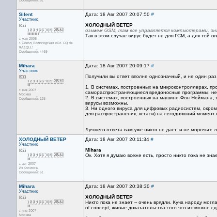
Сообщений: 51
Silent
Дата: 18 Авг 2007 20:07:50
#
Участник
ХОЛОДНЫЙ ВЕТЕР
озьмем GSM, там все управляется компьютерами, зн
Так в этом случае вирус будет не для ГСМ, а для той о
с мая 2005
г. Сокол, Вологодская обл. CQ de
RA1QLL!
Сообщений: 4469
Mihara
Дата: 18 Авг 2007 20:09:17
#
Участник
Получили вы ответ вполне однозначный, и не один раз
1. В системах, построенных на микроконтроллерах, пр
с янв 2007
самораспространяющиеся вредоносные программы, не
Москва
2. В системах, построенных на машине Фон Неймана, т
Сообщений: 125
вирусы возможны.
3. Ни одного вируса для цифровых радиосистем, окро
для распространения, кстати) на сегодняшний момент 
Лучшего ответа вам уже никто не даст, и не морочьте л
ХОЛОДНЫЙ ВЕТЕР
Дата: 18 Авг 2007 20:11:34
#
Участник
Mihara
Ок. Хотя я думаю всеже есть, просто никто пока не зна
с авг 2007
Из Космоса
Сообщений: 51
Mihara
Дата: 18 Авг 2007 20:38:30
#
Участник
ХОЛОДНЫЙ ВЕТЕР
Никто пока не знает -- очень врядли. Куча народу могл
of concept, живые доказательства того что их можно сд
с янв 2007
Москва