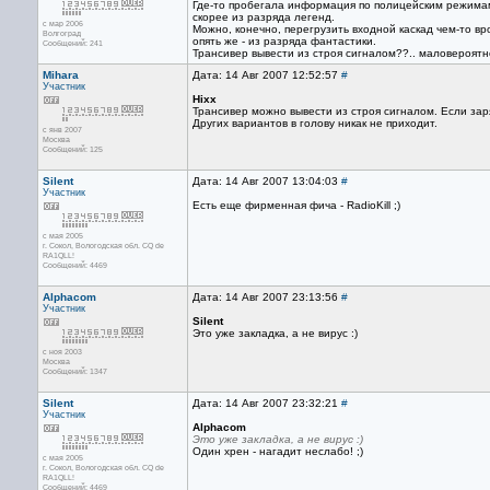
Где-то пробегала информация по полицейским режимам 
скорее из разряда легенд.
с мар 2006
Можно, конечно, перегрузить входной каскад чем-то в
Волгоград
опять же - из разряда фантастики.
Сообщений: 241
Трансивер вывести из строя сигналом??.. маловероятн
Mihara
Дата: 14 Авг 2007 12:52:57
#
Участник
Hixx
Трансивер можно вывести из строя сигналом. Если зар
Других вариантов в голову никак не приходит.
с янв 2007
Москва
Сообщений: 125
Silent
Дата: 14 Авг 2007 13:04:03
#
Участник
Есть еще фирменная фича - RadioKill ;)
с мая 2005
г. Сокол, Вологодская обл. CQ de
RA1QLL!
Сообщений: 4469
Alphacom
Дата: 14 Авг 2007 23:13:56
#
Участник
Silent
Это уже закладка, а не вирус :)
с ноя 2003
Москва
Сообщений: 1347
Silent
Дата: 14 Авг 2007 23:32:21
#
Участник
Alphacom
Это уже закладка, а не вирус :)
Один хрен - нагадит неслабо! ;)
с мая 2005
г. Сокол, Вологодская обл. CQ de
RA1QLL!
Сообщений: 4469