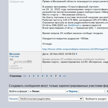
Прямо в Московской области планируется запуск репит
Сообщений: 3348
В рамках программы «Стратосферный спутник»,
на 20. 11. 2022 года запланирован запуск стратосферн
разработан воспитанниками радио-лаборатории «Импуль
Место старта — Московская область.
На борту спутника в составе полезной нагрузки эхо-ре
Рабочая частота 145.275 MHz, резервная 145.475 MHz.
Огромная просьба ко всем радиолюбителям принять уч
Отчёты SWL/QSO на
r9al@mail.ru
приветствуются!
Всем приславшим отчёты — бумажная QSL + электрон
Время запуска 20 ноября сказали сообщат позднее.
Ожидается покрытие радиусом ~500км.
Отсюда:
http://forum.vhfdx.ru/sputniki/jeto-interesno-24195/msg
Механик
Дата: 18 Ноя 2022 16:58:53
#
Участник
Время запуска 20 ноября сказали сообщат позднее.
Время старта - ориентировочно 12:00. Интересно, над
с янв 2007
Сообщений: 257
Страница:
««
»»
1
2
3
4
5
6
7
8
Создавать сообщения могут только зарегистрированные участники фо
Войти в форум ::
» Логин
»
Пароль
Начало