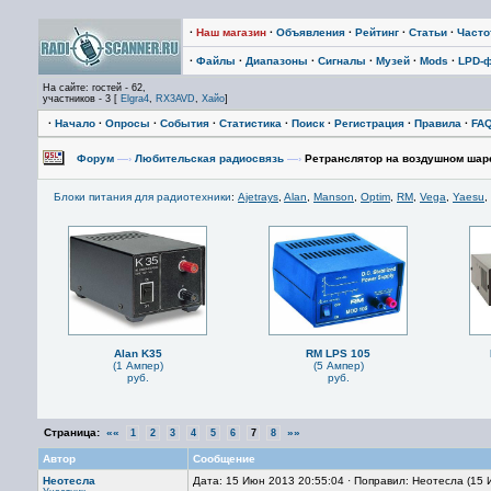
·
Наш магазин
·
Объявления
·
Рейтинг
·
Статьи
·
Част
·
Файлы
·
Диапазоны
·
Сигналы
·
Музей
·
Mods
·
LPD-
На сайте: гостей - 62,
участников - 3 [
Elgra4
,
RX3AVD
,
Хайо
]
·
Начало
·
Опросы
·
События
·
Статистика
·
Поиск
·
Регистрация
·
Правила
·
FA
Форум
—›
Любительская радиосвязь
—›
Ретранслятор на воздушном шар
Блоки питания для радиотехники
:
Ajetrays
,
Alan
,
Manson
,
Optim
,
RM
,
Vega
,
Yaesu
,
Alan K35
RM LPS 105
(1 Ампер)
(5 Ампер)
руб.
руб.
Страница:
««
»»
1
2
3
4
5
6
7
8
Автор
Сообщение
Неотесла
Дата: 15 Июн 2013 20:55:04 · Поправил: Неотесла (15 