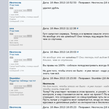
Неотесла
Дата: 16 Июн 2013 10:52:53 · Поправил: Неотесла (16
Участник
удалил дубль
с мая 2008
Город-Герой Кыйив, столица нашей
Родины
Сообщений: 1744
sea
Дата: 16 Июн 2013 11:12:38
#
Участник
Гугл запустил сервера. Теперь и в прямом смысле этого
Но вообще это же шпиёны!!! Они теперь под видом бе
чем со спутника.
с авг 2006
Ярославль
Сообщений: 832
Неотесла
Дата: 16 Июн 2013 14:20:03
#
Участник
Но вообще это же
шпиёны
!!! Они теперь под видом
близко, чем со спутника.
с мая 2008
Вы правы на 100% - соблазн поподсматривать всегда бы
Город-Герой Кыйив, столица нашей
Родины
Но для того, чтобы этого не было - я уже писал - надо
Сообщений: 1744
знать там всё.
Stumbler
Дата: 16 Июн 2013 15:15:00 · Поправил: Stumbler (16 
Редактор
таблицы частот
Неотесла
Но для того, чтобы этого не было - я уже писал - н
чтобы знать там всё.
с авг 2005
Толку? Ну участвует человек в этом проекте, и узнаёт
Санкт-Петербург
контроля, и ему становится легче, мозг не пухнет? По
Сообщений: 6390
отрицает, что сотрудничает со спецслужбами чуть ли не
Пусть лучше у студента мозг напрягается, когда он пиш
курсовых и дипломных работ из интернетов и бесполез
Неотесла
Дата: 16 Июн 2013 16:05:23 · Поправил: Неотесла (16