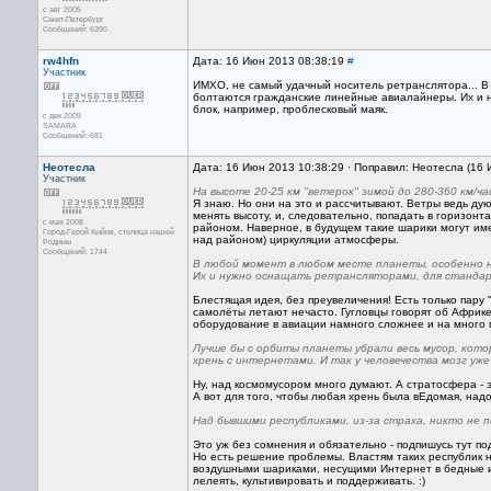
с авг 2005
Санкт-Петербург
Сообщений: 6390
rw4hfn
Дата: 16 Июн 2013 08:38:19
#
Участник
ИМХО, не самый удачный носитель ретранслятора... 
болтаются гражданские линейные авиалайнеры. Их и н
блок, например, проблесковый маяк.
с дек 2009
SAMARA
Сообщений: 681
Неотесла
Дата: 16 Июн 2013 10:38:29 · Поправил: Неотесла (16
Участник
На высоте 20-25 км "ветерок" зимой до 280-360 км/ча
Я знаю. Но они на это и рассчитывают. Ветры ведь д
менять высоту, и, следовательно, попадать в горизо
с мая 2008
районом. Наверное, в будущем такие шарики могут и
Город-Герой Кыйив, столица нашей
над районом) циркуляции атмосферы.
Родины
Сообщений: 1744
В любой момент в любом месте планеты, особенно 
Их и нужно оснащать ретрансляторами, для стандарт
Блестящая идея, без преувеличения! Есть только пару
самолёты летают нечасто. Гугловцы говорят об Африке,
оборудование в авиации намного сложнее и на много п
Лучше бы с орбиты планеты убрали весь мусор, кот
хрень с интернетами. И так у человечества мозг уже 
Ну, над космомусором много думают. А стратосфера - э
А вот для того, чтобы любая хрень была вЕдомая, надо
Над бывшими республиками, из-за страха, никто не 
Это уж без сомнения и обязательно - подпишусь тут п
Но есть решение проблемы. Властям таких республик н
воздушными шариками, несущими Интернет в бедные и з
лелеять, культивировать и поддерживать. :)