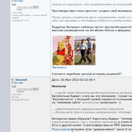
Участник
Гугель не отрицает, что сотрудничает со спецслужба
Противодествие очень простое: создать свой всемирный
с мая 2008
Город-Герой Кыйив, столица нашей
Пусть лучше у студента мозг напрягается, когда он
Родины
этих же курсовых и дипломных работ из интернетов
Сообщений: 1744
Редактор Интернет-таблицы частот против Интернета!? 
массово размещённое на китайских блогах и форумах:
Увеличить
Считаете подобную цензор-истерику разумной?
V_Strannik
Дата: 20 Июл 2013 02:42:38
#
Участник
Неотесла
... и вроде даже бесплатным Интернетом на воздушн
с окт 2007
Бесплатным бывает, и все мы это понимаем - только с
Москва
"Бесплатность" с большой лихвой окупается тотальным
Сообщений: 1303
на "любимом сайте"
внизу/слева
посмотрите :-)
...
самостоятельно варьируя высотой зависания
...
Ветры ведь дуют в разных направлениях, поэтом
Интересно каким образом? Аэростаты бывают "тепловикам
горения маловато, как и запасов горючего
), а стало 
Есть и другой аспект. Стратосфера вам не ППС (призе
Переславле
) ветровое поле "доворачивало" около 5-ти 