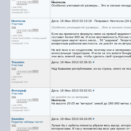
Неотесла
Особенно учитывая её размеры... Это ж сколько пона
с янв 2006
Чкаловский-Круг
Сообщений: 25077
Неотесла
Дата: 16 Июн 2013 02:13:19 · Поправил: Неотесла (16
Участник
Особенно учитывая её размеры... Это ж сколько пон
Если вы примените формулу связи на прямой видимости
с мая 2008
составит более 800 км. И если протяжённость России с з
Город-Герой Кыйив, столица нашей
территории хватит всего около... 50 "шариков". Теоре
Родины
конкретным районом местности, не унесёт ли их ветрам
Сообщений: 1744
Не всё ясно и их создателям, поэтому они и экспериме
колоссальную территорию. И если за это взялся Google
они весь земной шар, чтобы сделать свой грандиозный G
Triazalon
Дата: 16 Июн 2013 02:36:31
#
Участник
Над бывшими республиками, из-за страха, никто не позв
с мар 2010
UAE
Сообщений: 578
Фотограф
Дата: 16 Июн 2013 03:02:01
#
Участник
не унесёт ли их ветрами
Неотесла
На высоте 20-25 км "ветерок" зимой до 280-360 км/час 
с янв 2006
Чкаловский-Круг
Сообщений: 25077
Stumbler
Дата: 16 Июн 2013 04:24:05
#
Редактор
таблицы частот
Лучше бы с орбиты планеты убрали весь мусор, которо
интернетами. И так у человечества мозг уже пухнет от 