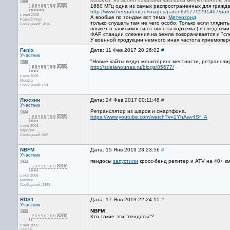
Кстати, на видео показана частота метеозондов, н
1680 МГц одна из самых распространенных для гражд
http://www.freepatent.ru/images/patents/177/2291467/pat
с июл 2008
А вообще по зондам вот тема:
Метеозонд
Родной Урал
только слушать там не чего особо. Только если глядет
Сообщений: 1816
плывет в зависимости от высоты подъема ( в следствии
ФАР станции слежения на земле поворачивается и "сле
У военной продукции немного иная частота приемопер
Fenix
Дата: 11 Фев 2017 20:26:02
#
Участник
"Новые кайты ведут мониторинг местности, ретрансли
http://sdelanounas.ru/blogs/85677/
с ноя 2008
Москва
Сообщений: 694
Люскин
Дата: 24 Фев 2017 00:11:48
#
Участник
Ретранслятор из шаров и смартфона.
https://www.youtube.com/watch?v=1YhAav4Sf_A
с янв 2008
Карелия
Сообщений: 665
NBFM
Дата: 15 Янв 2019 23:23:56
#
Участник
пендосы
запустили
кросс-бенд репитер и ATV на 40+ км
с ноя 2005
Москва
Сообщений: 3348
RDS1
Дата: 17 Янв 2019 22:24:15
#
Участник
NBFM
Кто такие эти "пендосы"?
с янв 2009
САРОВ