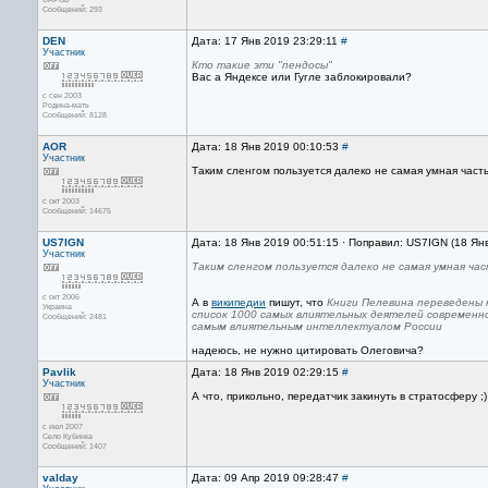
Сообщений: 293
DEN
Дата: 17 Янв 2019 23:29:11
#
Участник
Кто такие эти "пендосы"
Вас а Яндексе или Гугле заблокировали?
с сен 2003
Родина-мать
Сообщений: 8128
AOR
Дата: 18 Янв 2019 00:10:53
#
Участник
Таким сленгом пользуется далеко не самая умная часть
с окт 2003
Сообщений: 14675
US7IGN
Дата: 18 Янв 2019 00:51:15 · Поправил: US7IGN (18 Ян
Участник
Таким сленгом пользуется далеко не самая умная час
с окт 2006
А в
википедии
пишут, что
Книги Пелевина переведены н
Украина
список 1000 самых влиятельных деятелей современно
Сообщений: 2481
самым влиятельным интеллектуалом России
надеюсь, не нужно цитировать Олеговича?
Pavlik
Дата: 18 Янв 2019 02:29:15
#
Участник
А что, прикольно, передатчик закинуть в стратосферу 
с июл 2007
Село Кубинка
Сообщений: 1407
valday
Дата: 09 Апр 2019 09:28:47
#