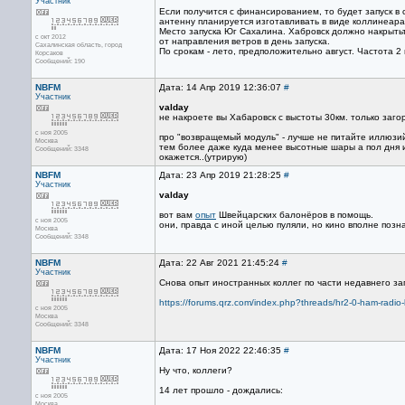
Участник
Если получится с финансированием, то будет запуск в
антенну планируется изготавливать в виде коллинеар
Место запуска Юг Сахалина. Хабровск должно накрыть
с окт 2012
от направления ветров в день запуска.
Сахалинская область, город
По срокам - лето, предположительно август. Частота 2
Корсаков
Сообщений: 190
NBFM
Дата: 14 Апр 2019 12:36:07
#
Участник
valday
не накроете вы Хабаровск с выстоты 30км. только заг
с ноя 2005
про "возвращемый модуль" - лучше не питайте иллюзий
Москва
тем более даже куда менее высотные шары а пол дня ино
Сообщений: 3348
окажется..(утрирую)
NBFM
Дата: 23 Апр 2019 21:28:25
#
Участник
valday
вот вам
опыт
Швейцарских балонёров в помощь.
с ноя 2005
они, правда с иной целью пуляли, но кино вполне позн
Москва
Сообщений: 3348
NBFM
Дата: 22 Авг 2021 21:45:24
#
Участник
Снова опыт иностранных коллег по части недавнего за
https://forums.qrz.com/index.php?threads/hr2-0-ham-radio
с ноя 2005
Москва
Сообщений: 3348
NBFM
Дата: 17 Ноя 2022 22:46:35
#
Участник
Ну что, коллеги?
14 лет прошло - дождались:
с ноя 2005
Москва