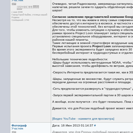
Участник
Очевидно, читая Радиосканер, американцы наткнулись 
напечатав, решили зачем-то одарить обделённую инф
шарах!
с мая 2008
Город-Герой Кыйив, столица нашей
Согласно заявлению представителей компании Google
Родины
Несмотря на то, что мы живем в эпоху самых современ
Сообщений: 1744
обеспечило доступ к интернету в космосе, в частност
обеспечены этой технологией, без которой мы сегодня
Для того, чтобы изменить ситуацию к лучшему и обес
рамках проекта Project Loon планирует запуск специа
установлено специальное оборудование, интернет в с
районов нашей планеты.
Такие летающие в земной стратосфере воздушные шары
Первые испытания проекта
Project Loon
запланированы
Во время этого эксперимента будет запущено всего 30
бесперебойный интернет в труднодоступных и отдале
Небольшие технические подробности:
-Шары будут использовать метеоданные NOAA, чтобы "
высотой зависания, чтобы дрейфовать по ветрам, дующ
-Скорость Интернета предполагается такая же, как в 3G
-Шары, запущенные во множестве, будут служить ретр
передачи данных на огромные расстояния и площади.
-Сеть предполагается развернуть в "труднодоступных" 
-Запуск первой экспериментальной партии в 30 шаров 
А вообще, если получится - это будет гениально. Пока н
Думается, что для России подобный проект может име
[Видео YouTube - нажмите для просмотра]
Фотограф
Дата: 16 Июн 2013 01:14:37
#
Участник
Думается, что для России подобный проект может и