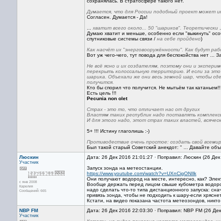
сохранялась. В стратосфере такого нет.
Думается, что для России подобный проект может и
Согласен. Думается - Да!
...
хватит всего около... 50 "шариков". Теоретически
.
Думаю хватит и меньше, особенно если "выкинуть" ос
спутниковые системы связи /
на себе пройдено
)
Как насчёт их "энерговооружённости". Как будут ра
Вот уж чего-чего, тут повода для беспокойства нет ... За
Не всё ясно и их создателям, поэтому они и экспе
перекрыть колоссальную территорию. И если за это 
шарика. Объехали же они весь земной шар, чтобы сдел
получится.
Кто бы спорил что получится. Не мытьём так катаньем!!
Есть цель !!!
Pecunia non olet
Страх - это то, что отличает нас от других
Властям таких республик надо поставлять комплек
И для этого надо, этот страх таких властей, всяче
5+ !!! Истину глаголишь :-)
Противодествие очень простое: создать свой всемир
Был такой старый Советский анекдот: " ... Давайте об
Люскин
Дата: 26 Дек 2016 21:01:27 · Поправил: Люскин (26 Дек
Участник
Запуск зонда на метеостанции.
https://www.youtube.com/watch?v=UXnCigONIlk
Они получают водород на месте, интересно, как? Эле
с янв 2008
Вообще держать перед лицом свыше кубометра водорода
Карелия
надо сделать что-то типа дистанционного запуска: сна
Сообщений: 665
привязь зонда, чтобы не подходить к шару-если хрясне
Кстати, на видео показана частота метеозондов, никт
NBP FM
Дата: 26 Дек 2016 22:03:30 · Поправил: NBP FM (26 Де
Участник