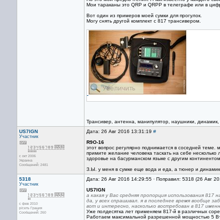
Мои тараканы это QRP и QRPP в телеграфе или в циф
Вот один из примеров моей сумки для прогулок.
Могу снять другой комплект с 817 трансивером.
Трансивер, антенна, манипулятор, наушники, динамик, 
US7IGN
Дата: 26 Авг 2016 13:31:19
#
Участник
R9O-16
этот вопрос регулярно поднимается в соседней теме. м
примите желание человека таскать на себе несколько л
с окт 2006
здоровье на басурманском языке с другим континентом
Украина
Сообщений: 2481
З.Ы. у меня в сумке еще вода и еда, а тюнер и динамик
5318
Дата: 26 Авг 2016 14:29:55 · Поправил: 5318 (26 Авг 2
Участник
US7IGN
а какая у Вас средняя пропорция использования 817 н
да, у всех спрашивал. я в последнее время вообще за
с фев 2010
вот и интересно, насколько востребован в 817 именн
р/сеть Грация
Уже полдесятка лет применяем 817-й в различных соре
Сообщений: 260
Работаем максимальной разрешенной мощностью 5 Вт