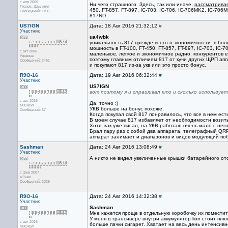
с апр 2009
Ни чего страшного. Здесь, так или иначе,
рассматривае
Глазов, Удмуртия
450, FT-857, FT-897, IC-703, IC-706, IC-706MK2, IC-706M
Сообщений: 1156
817ND.
US7IGN
Дата: 18 Авг 2016 21:32:12
#
Участник
ua4wbk
уникальность 817 прежде всего в экономичности. в бо
мощность в FT-100, FT-450, FT-857, FT-897, IC-703, IC-
с окт 2006
маленькое, легкое и экономичное радио. конкурентов ес
Украина
поэтому главным отличием 817 от кучи других ЩРП аппа
Сообщений: 2481
и покупают 817 из-за укв или это просто бонус.
R9O-16
Дата: 19 Авг 2016 06:32:44
#
Участник
US7IGN
вот поэтому я и спрашивал кто и сколько использует 
с авг 2016
Да, точно :)
NO14LW
УКВ больше на бонус похоже.
Сообщений: 57
Когда покупал свой 817 понравилось, что все в нем есть.
В моем случае 817 избавляет от необходимости возить 
Хотя, как уже писал, на УКВ работаю очень мало с него
Брал пару раз с собой два аппарата, телеграфный QRP
аппарат занимает и диапазонов и видов модуляций по
Sashman
Дата: 24 Авг 2016 13:08:49
#
Участник
А никто не видел увеличенные крышки батарейного от
с фев 2007
р'Льех
Сообщений: 2029
R9O-16
Дата: 24 Авг 2016 14:32:38
#
Участник
Sashman
Мне кажется проще в отдельную коробочку их поместит
У меня в трансивере внутри аккумулятор lion стоит пл
с авг 2016
больше пачки сигарет. Хватает на весь день интенсивн
NO14LW