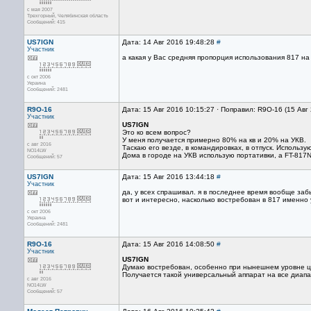
с мая 2007
Трехгорный, Челябинская область
Сообщений: 415
US7IGN
Дата: 14 Авг 2016 19:48:28
#
Участник
а какая у Вас средняя пропорция использования 817 на
с окт 2006
Украина
Сообщений: 2481
R9O-16
Дата: 15 Авг 2016 10:15:27 · Поправил: R9O-16 (15 Авг
Участник
US7IGN
Это ко всем вопрос?
У меня получается примерно 80% на кв и 20% на УКВ.
с авг 2016
Таскаю его везде, в командировках, в отпуск. Использу
NO14LW
Дома в городе на УКВ использую портативки, а FT-817
Сообщений: 57
US7IGN
Дата: 15 Авг 2016 13:44:18
#
Участник
да, у всех спрашивал. я в последнее время вообще заб
вот и интересно, насколько востребован в 817 именно 
с окт 2006
Украина
Сообщений: 2481
R9O-16
Дата: 15 Авг 2016 14:08:50
#
Участник
US7IGN
Думаю востребован, особенно при нынешнем уровне це
Получается такой универсальный аппарат на все диапаз
с авг 2016
NO14LW
Сообщений: 57