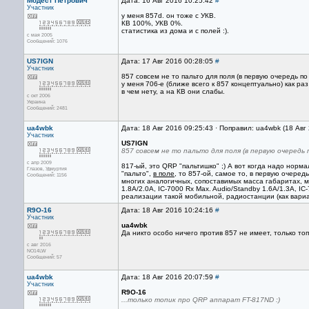
Модест Петрович
Дата: 16 Авг 2016 10:25:42
#
Участник
у меня 857d. он тоже с УКВ.
КВ 100%, УКВ 0%.
статистика из дома и с полей :).
с мая 2005
Сообщений: 1076
US7IGN
Дата: 17 Авг 2016 00:28:05
#
Участник
857 совсем не то пальто для поля (в первую очередь по
у меня 706-е (ближе всего к 857 концептуально) как р
в чем нету, а на КВ они слабы.
с окт 2006
Украина
Сообщений: 2481
ua4wbk
Дата: 18 Авг 2016 09:25:43 · Поправил: ua4wbk (18 Авг
Участник
US7IGN
857 совсем не то пальто для поля (в первую очередь 
с апр 2009
817-ый, это QRP "пальтишко" ;) А вот когда надо норм
Глазов, Удмуртия
"пальто",
в поле
, то 857-ой, самое то, в первую очередь
Сообщений: 1156
многих аналогичных, сопоставимых масса габаритах, м
1.8A/2.0A, IC-7000 Rx Max. Audio/Standby 1.6A/1.3A, I
реализации такой мобильной, радиостанции (как вариа
R9O-16
Дата: 18 Авг 2016 10:24:16
#
Участник
ua4wbk
Да никто особо ничего против 857 не имеет, только то
с авг 2016
NO14LW
Сообщений: 57
ua4wbk
Дата: 18 Авг 2016 20:07:59
#
Участник
R9O-16
...только топик про QRP аппарат FT-817ND :)