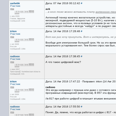
ua4wbk
Дата: 07 Авг 2016 00:12:42
#
Участник
avk
...в него тоже можно вставить плату
антенного тю
с апр 2009
Антенный тюнер конечно желательное устройство, но во
Глазов, Удмуртия
мизерной, подводимой мощностью (5-10 Вт.), наличие
Сообщений: 1156
резонансных антенн, что в полевых условиях (и не то
аппараты достойные и всегда "найдут" и по радуют сво
triton
Дата: 14 Авг 2016 17:28:48
#
Участник
Вот как раз хочу прикупить. Вот и интересуюсь, не 
Вообще для электроники большой срок. Но за это врем
с окт 2009
морального устаревания нет. Тем более спрос как был, 
Россия
Сообщений: 1356
radiooo
Дата: 14 Авг 2016 17:38:45
#
Участник
А что такое цифровой вокс?
с мая 2007
Трехгорный, Челябинская область
Сообщений: 415
triton
Дата: 14 Авг 2016 17:47:22 · Поправил: triton (14 Авг 2
Участник
radiooo
Это когда например с планша или даже с сотового сиг
програмных извращений (ком-портов). В 857 эта функ
с окт 2009
Россия
//в 817 при работе цифрой в планшет втыкаю внешнюю 
Сообщений: 1356
radiooo
Дата: 14 Авг 2016 17:55:50
#
Участник
Понял. Да, помню, что когда работал в цифре с 817 - 