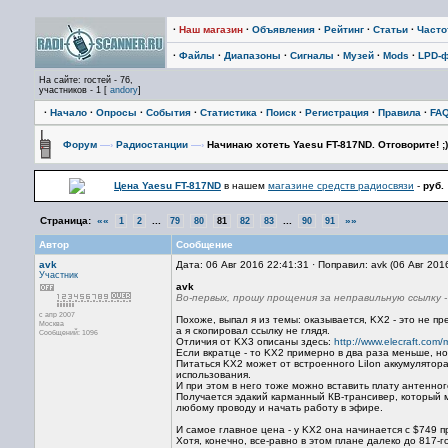
·
Наш магазин
·
Объявления
·
Рейтинг
·
Статьи
·
Част
·
Файлы
·
Диапазоны
·
Сигналы
·
Музей
·
Mods
·
LPD-
На сайте: гостей - 76,
участников - 1 [
andory
]
·
Начало
·
Опросы
·
События
·
Статистика
·
Поиск
·
Регистрация
·
Правила
·
FA
Форум
—›
Радиостанции
—›
Начинаю хотеть Yaesu FT-817ND. Отговорите! ;)
Цена Yaesu FT-817ND
в нашем
магазине средств радиосвязи
-
руб.
Страница:
««
...
...
»»
1
2
79
80
81
82
83
90
91
Автор
Сообщение
avk
Дата: 06 Авг 2016 22:41:31 · Поправил: avk (06 Авг 201
Участник
avk
Во-первых, прошу прощения за неправильную ссылку -
с апр 2007
Похоже, выпал я из темы: оказывается, KX2 - это не п
Москва
а я скопировал ссылку не глядя.
Сообщений: 1096
Отличия от KX3 описаны здесь:
http://www.elecraft.co
Если вкратце - то KX2 примерно в два раза меньше, но 
Питаться KX2 может от встроенного LiIon аккумулятора
использования.
И при этом в него тоже можно вставить плату антенно
Получается эдакий карманный КВ-трансивер, который мо
любому проводу и начать работу в эфире.
И самое главное цена - у KX2 она начинается с $749 п
Хотя, конечно, все-равно в этом плане далеко до 817-