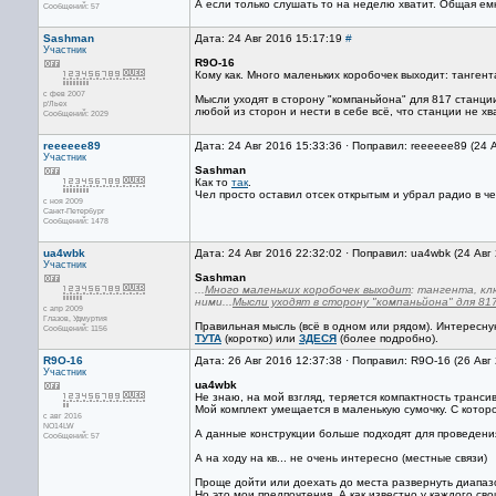
А если только слушать то на неделю хватит. Общая ем
Сообщений: 57
Sashman
Дата: 24 Авг 2016 15:17:19
#
Участник
R9O-16
Кому как. Много маленьких коробочек выходит: тангент
с фев 2007
Мысли уходят в сторону "компаньйона" для 817 станци
р'Льех
любой из сторон и нести в себе всё, что станции не хв
Сообщений: 2029
reeeeee89
Дата: 24 Авг 2016 15:33:36 · Поправил: reeeeee89 (24 
Участник
Sashman
Как то
так
.
Чел просто оставил отсек открытым и убрал радио в че
с ноя 2009
Санкт-Петербург
Сообщений: 1478
ua4wbk
Дата: 24 Авг 2016 22:32:02 · Поправил: ua4wbk (24 Авг
Участник
Sashman
...
Много маленьких коробочек выходит
: тангента, к
ними...
Мысли уходят в сторону "компаньйона" для 81
с апр 2009
Глазов, Удмуртия
Правильная мысль (всё в одном или рядом). Интересн
Сообщений: 1156
ТУТА
(коротко) или
ЗДЕСЯ
(более подробно).
R9O-16
Дата: 26 Авг 2016 12:37:38 · Поправил: R9O-16 (26 Авг
Участник
ua4wbk
Не знаю, на мой взгляд, теряется компактность транси
Мой комплект умещается в маленькую сумочку. С которо
с авг 2016
NO14LW
А данные конструкции больше подходят для проведения 
Сообщений: 57
А на ходу на кв... не очень интересно (местные связи)
Проще дойти или доехать до места развернуть диапаз
Но это мои предпочтения. А как известно у каждого сво