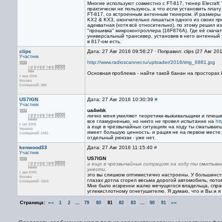
Многие используют совместно с FT-817, тюнер Elecraf
практически не пользуюсь, а что если установить плат
FT-817, со встроенным антенным тюнером. И размеры н
KX2 & KX3, окончательно лишаться одного из своих пр
адекватная (хотя всё относительно), по этому решил и
"прошивка" микроконтроллера (16F876A). Где её скачат
универсальный трансивер, установив в него антенный 
в 817-ом есть.
clips
Дата: 27 Авг 2016 09:56:27 · Поправил: clips (27 Авг 20
Участник
http://www.radioscanner.ru/uploader/2016/img_6881.jpg
Основная проблема - найти такой банан на просторах Р
с янв 2006
Москва
Сообщений: 389
US7IGN
Дата: 27 Авг 2016 10:30:39
#
Участник
ua4wbk
лично меня умиляют теоретики-выживальщики и плюше
все гламурненько, но никто не провел испытание на
ht
с окт 2006
а еще в чрезвычайных ситуациях на ходу ты сматываеш
Украина
имеет большую ценность. и рация не на первом месте.
Сообщений: 2481
отдельный рюкзак - уже нет.
kenwood33
Дата: 27 Авг 2016 11:15:40
#
Участник
US7IGN
а еще в чрезвычайных ситуациях на ходу ты сматыва
унести,
с дек 2005
это вы слишком оптимистично настроены. У большинств
Москва
глазах дотла сгорел весьма дорогой автомобиль, пото
Сообщений: 1863
Мне было искренни жалко мечущегося владельца, спра
углекистлотному огнетушителю. Я думаю, что и Вы и я 
Страница:
««
...
...
»»
1
2
79
80
81
82
83
90
91