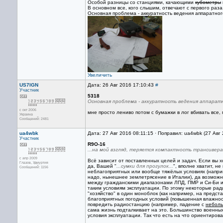
Особой разницы со станциями, качающими
кубометры
В основном все, кого слышим, отвечают с первого раза
Основная проблема - аккуратность ведения аппаратног
Увеличить
US7IGN
Дата: 26 Авг 2016 17:10:43
#
Участник
5318
Основная проблема - аккуратность ведения аппарат
с окт 2006
мне просто лениво потом с бумажки в лог вбивать все,
Украина
Сообщений: 2481
ua4wbk
Дата: 27 Авг 2016 08:11:15 · Поправил: ua4wbk (27 Авг
Участник
R9O-16
...на мой взгляд, теряется компактность трансивера.
с апр 2009
Всё зависит от поставленных целей и задач. Если вы х
Глазов, Удмуртия
да, Вашей "
...сумки для прогулок...
", вполне хватит, н
Сообщений: 1156
неблагоприятных или вообще тяжёлых условиях (наприм
надо, нынешнее землетрясение в Италии), да возможн
между гражданскими диапазонами ЛПД, ПМР и Cи-Би 
таким условиям эксплуатации. По этому некоторые ра
"хозяйство" в один моноблок (как например, на предс
благоприятных погодных условий (повышенная влажност
повредить радиостанцию (например, падение с
неболь
сама жизнь подталкивает на это. Большинство военны
условия эксплуатации. Так что есть на что ориентиров