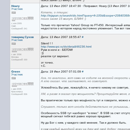
поиск занял 15 минут, БЛИН! :)
Hoary
Дата: 13 Июл 2007 18:47:30 · Поправил: Hoary (13 Июл 2007 1
Участник
Кстати, о птицах:
http://injapan.ru/search/do.html?query=ft-100d&scope=20840368
поиск занял 15 минут, БЛИН! :)
с ноя 2005
Только что прочитал Yahoo! Group по FT-450. Интересный апп
США
недостаток о котором народ постоянно упоминает. Так вот та
Сообщений: 341
товарищ Сухов
Дата: 13 Июл 2007 18:55:47
#
Участник
Silent! ! !
http://www.qrz.ru/do/detail/46236.html
Руки в ноги и - БЕГОМ!
:))
с авг 2006
реалли гут вариант.
Москва
Сообщений: 330
эт точно.
т.С.
Green
Дата: 19 Июл 2007 07:01:09
#
Участник
Ага, по аналогии, вот сами не ездите на восокой скорости 
А кто сказал. что заставляют, но советуют.
Успокойтесь Вы уже, пожалуйста, я ничего никому не советую,
с дек 2005
Красноярск
ХМ, а разве я сказал про мощьность? Процитируйте меня, г
Сообщений: 836
Вы практически только про мощЬность тут и говорите, можно или
Слушают, только вот иногда действительно не услышишь, 
Особенность SSB тут наоборот "в плюс". В SSB за счет отсутс
мощный сигнал тебя всё равно хорошо придавит.
Ну да Бог с ним, у каждого своё мнение. Так и должно быть.
я сам каждый выходной вожу на дачу всё своё добро: тран