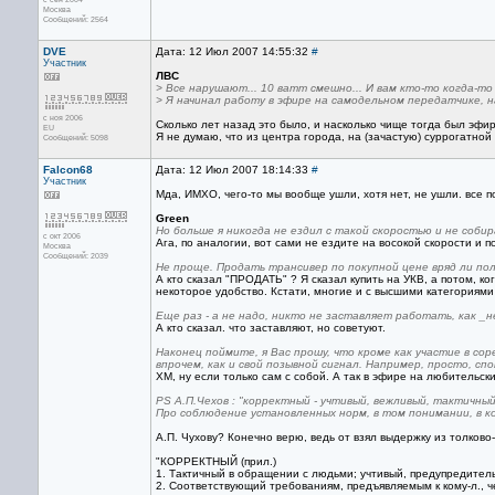
Москва
Сообщений: 2564
DVE
Дата: 12 Июл 2007 14:55:32
#
Участник
ЛВС
> Все нарушают... 10 ватт смешно... И вам кто-то когда-то
> Я начинал работу в эфире на самодельном передатчике, н
с ноя 2006
Сколько лет назад это было, и насколько чище тогда был эфи
EU
Я не думаю, что из центра города, на (зачастую) суррогатно
Сообщений: 5098
Falcon68
Дата: 12 Июл 2007 18:14:33
#
Участник
Мда, ИМХО, чего-то мы вообще ушли, хотя нет, не ушли. все п
Green
Но больше я никогда не ездил с такой скоростью и не собир
с окт 2006
Ага, по аналогии, вот сами не ездите на восокой скорости и п
Москва
Сообщений: 2039
Не проще. Продать трансивер по покупной цене вряд ли пол
А кто сказал "ПРОДАТЬ" ? Я сказал купить на УКВ, а потом, ко
некоторое удобство. Кстати, многие и с высшими категориями 
Еще раз - а не надо, никто не заставляет работать, как _н
А кто сказал. что заставляют, но советуют.
Наконец поймите, я Вас прошу, что кроме как участие в со
впрочем, как и свой позывной сигнал. Например, просто, сп
ХМ, ну если только сам с собой. А так в эфире на любительск
PS А.П.Чехов : "корректный - учтивый, вежливый, тактичный
Про соблюдение установленных норм, в том понимании, в к
А.П. Чухову? Конечно верю, ведь от взял выдержку из толков
"КОРРЕКТНЫЙ (прил.)
1. Тактичный в обращении с людьми; учтивый, предупредител
2. Соответствующий требованиям, предъявляемым к кому-л., ч