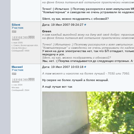
на фоне блока питания всё остальное практически невесомо
Точно! :) Испытано :) Поэтому раззорился и взял импульсник MF
"Компьютерные" и самоделки не очень устраивали по надежн
Silent, ну как, можно поздравлять с обновкой?
Silent
Дата: 19 Июл 2007 09:24:27
#
Участник
Green
я сам каждый выходной вожу на дачу всё своё добро: тран
на фоне блока питания всё остальное практически невесомо
с мая 2005
Точно! :) Испытано :) Поэтому раззорился и взял импульсник 
г. Сокол, Вологодская обл.
"Компьютерные" и самоделки не очень устраивали по наде
CQ de RA1QLL!
Сообщений: 4469
У меня на даче электричества нет, так что БП отпадает, тольк
передачу и усе.
Silent, ну как, можно поздравлять с обновкой?
Увы, нет. :( Покупка откладывается до следующих отпускных. 
Maxwel
Дата: 19 Июл 2007 10:03:18
#
Участник
А там может и накоплю на более лучший - 703й или 706й.
Ну скорее не более лучший а более мощный.
с сен 2004
А ещё лучше вот так
Москва
Сообщений: 2564