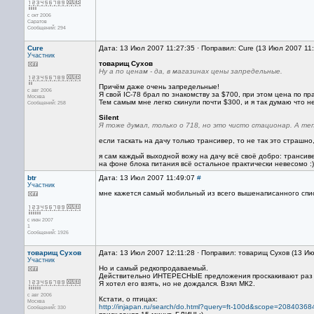
с окт 2006
Саратов
Сообщений: 294
Cure
Дата: 13 Июл 2007 11:27:35 · Поправил: Cure (13 Июл 2007 11
Участник
товарищ Сухов
Ну а по ценам - да, в магазинах цены запредельные.
Причём даже очень запредельные!
с авг 2006
Я свой IC-78 брал по знакомству за $700, при этом цена по пр
Москва
Тем самым мне легко скинули почти $300, и я так думаю что не
Сообщений: 258
Silent
Я тоже думал, только о 718, но это чисто стационар. А теп
если таскать на дачу только трансивер, то не так это страшно,
я сам каждый выходной вожу на дачу всё своё добро: транси
на фоне блока питания всё остальное практически невесомо :)
btr
Дата: 13 Июл 2007 11:49:07
#
Участник
мне кажется самый мобильный из всего вышенаписанного спис
с июн 2007
1
Сообщений: 1926
товарищ Сухов
Дата: 13 Июл 2007 12:11:28 · Поправил: товарищ Сухов (13 И
Участник
Но и самый редкопродаваемый.
Действительно ИНТЕРЕСНЫЕ предложения проскакивают раз м
Я хотел его взять, но не дождался. Взял МК2.
с авг 2006
Кстати, о птицах:
Москва
http://injapan.ru/search/do.html?query=ft-100d&scope=20840368
Сообщений: 330