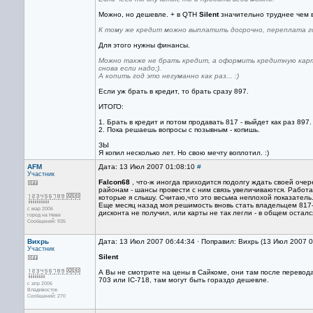
Можно, но дешевле. + в QTH
Silent
значительно труднее чем в
К тому же кредит можно выплатить досрочно, переплата г
Для этого нужны финансы.
Можно также не брать кредит, а оформить кредитную карт
снова если надо;).
А копить год это негуманно как раз... :)
Если уж брать в кредит, то брать сразу 897.
ИТОГО:
1. Брать в кредит и потом продавать 817 - выйдет как раз 897.
2. Пока решаешь вопросы с позывным - копишь.
ЗЫ
Я копил несколько лет. Но свою мечту воплотил. :)
AFM
Дата: 13 Июл 2007 01:08:10
#
Участник
Falcon68
, что-ж иногда приходится подолгу ждать своей очер
районам - шансы провести с ним связь увеличиваются. Работа
которые я слышу. Считаю,что это весьма неплохой показатель
Еще месяц назад моя решимость вновь стать владельцем 817-
с мар 2006
дисконта не получил, или карты не так легли - в общем осталс
город на Неве
Сообщений: 935
Вихрь
Дата: 13 Июл 2007 06:44:34 · Поправил: Вихрь (13 Июл 2007 
Участник
Silent
А Вы не смотрите на цены в Сайкоме, они там после перевода с
703 или IC-718, там могут быть гораздо дешевле.
с апр 2006
Владивосток
Сообщений: 270