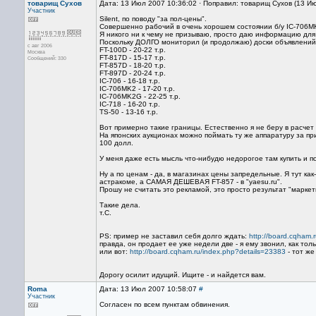
товарищ Сухов
Дата: 13 Июл 2007 10:36:02 · Поправил: товарищ Сухов (13 И
Участник
Silent, по поводу "за пол-цены".
Совершенно рабочий в очень хорошем состоянии б/у IC-706MK
Я никого ни к чему не призываю, просто даю информацию дл
Поскольку ДОЛГО мониторил (и продолжаю) доски объявлени
с авг 2006
FT-100D - 20-22 т.р.
Москва
FT-817D - 15-17 т.р.
Сообщений: 330
FT-857D - 18-20 т.р.
FT-897D - 20-24 т.р.
IC-706 - 16-18 т.р.
IC-706MK2 - 17-20 т.р.
IC-706MK2G - 22-25 т.р.
IC-718 - 16-20 т.р.
TS-50 - 13-16 т.р.
Вот примерно такие границы. Естественно я не беру в расчет 
На японских аукционах можно поймать ту же аппаратуру за пр
100 долл.
У меня даже есть мысль что-нибудю недорогое там купить и пос
Ну а по ценам - да, в магазинах цены запредельные. Я тут как
астракоме, а САМАЯ ДЕШЕВАЯ FT-857 - в "yaesu.ru".
Прошу не считать это рекламой, это просто результат "марке
Такие дела.
т.С.
PS: пример не заставил себя долго ждать:
http://board.cqham.
правда, он продает ее уже недели две - я ему звонил, как тол
или вот:
http://board.cqham.ru/index.php?details=23383
- тот же
Дорогу осилит идущий. Ищите - и найдется вам.
Roma
Дата: 13 Июл 2007 10:58:07
#
Участник
Согласен по всем пунктам обвинения.