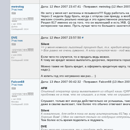
metrolog
Дата: 12 Июл 2007 23:47:41 · Поправил: metrolog (12 Июл 200
Участник
Но зато у меня нет антенны и позывного!!!!! Буду работать на
Через 2 недели буду брать, когда с отпуска сам приеду, а вооб
магазин сгонять реально некогда и это единственное реальное
Решил 817 именно из-за того, что он маленький и есть УКВ. Q
с авг 2006
интереснее так имхо. Пусть лучше чего-то большего захочется
Дубна
Сообщений: 1614
DVE
Дата: 12 Июл 2007 23:57:50
#
Участник
Silent
>> у меня немного льготный процент был, т.к. кредит втор
> Все равно не очень гуманно. А елси случится чего - под 
с ноя 2006
Если чего-то случится, то и продать ведь можно.
EU
К тому же кредит можно выплатить досрочно, переплата гора
Сообщений: 5098
Можно также не брать кредит, а оформить кредитную карту, т
надо;).
А копить год это негуманно как раз... :)
Falcon68
Дата: 13 Июл 2007 00:42:32 · Поправил: Falcon68 (13 Июл 200
Участник
AFM
Опытный оператор сразу выхватывает из общей каши /QRP
проблема не в том, что не слышат, а в том, что не слушаю
с окт 2006
Слушают, только вот иногда действительно не услышишь, та
Москва
даже в свалке вылезает, тем более что обычно отвечают вна
Сообщений: 2039
Silent
К сожалению, для себя я пока не вижу альтернативы 817му, 
Хорошо Вам! :) Мне он светит только со следущих отпускных 
Тем более есть время подкопить и подумать.
DVE
Если чего-то случится, то и продать ведь можно.