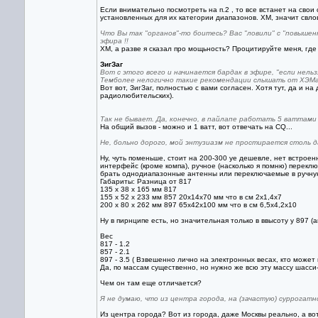
Если внимательно посмотреть на п.2 , то все встанет на свои
установленных для их категории диапазонов. ХМ, значит свлов
Что Вы так "органов"-то боитесь? Вас "ловили" с "повыше
эфира !!
ХМ, а разве я сказал про мощьность? Процитируйте меня, где
ЗигЗаг
Вот с этого всего и начинается бардак в эфире, "если нельз
Темболее нелогично такие рекомендации слышать от ХЭМа
Вот вот, ЗигЗаг, полностью с вами согласен. Хотя тут, да и н
радиолюбительских).
Так не бывает. Да, конечно, в пайлапе работать 5 ваттами
На общий вызов - можно и 1 ватт, вот отвечать на CQ...
Не, больно дорого, мой энтузиазм не простирается столь д
Ну, чуть поменьше, стоит на 200-300 уе дешевле, нет встрое
интерфейс (кроме компа), ручное (насколько я помню) переклю
брать однодиапазонные антенны или переключаемые в ручную 
Габариты: Разница от 817
135 x 38 x 165 мм 817
155 х 52 х 233 мм 857 20х14х70 мм что в см 2х1,4х7
200 х 80 х 262 мм 897 65х42х100 мм что в см 6,5х4,2х10
Ну в пирнципе есть, но значительная только в ввысоту у 897 (а
Вес
817 - 1.2
857 - 2.1
897 - 3.5 ( Взвешенно лично на электронных весах, кто может 
Да, по массам существенно, но нужно же всю эту массу шасси-
Чем он там еще отличается?
Я не думаю, что из центра города, на (зачастую) суррога
Из центра города? Вот из города, даже Москвы реально, а вот