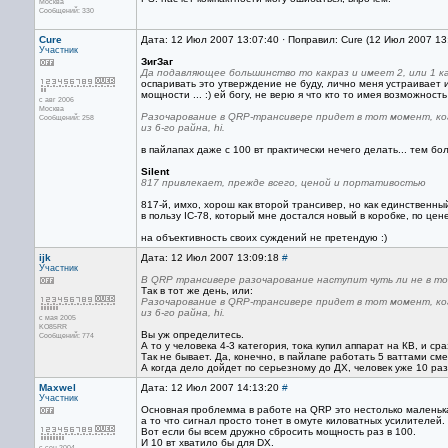
Москва
Сообщений: 330
Cure
Дата: 12 Июл 2007 13:07:40 · Поправил: Cure (12 Июл 2007 13
Участник
ЗигЗаг
Да подавляющее большинство то какраз и имеет 2, или 1 ка
оспаривать это утверждение не буду, лично меня устраивает и
мощности ... :) ей богу, не верю я что кто то имея возможность
с авг 2006
Москва
Разочарование в QRP-трансивере придет в тот момент, ког
Сообщений: 258
из 6-го райна, hi.
в пайлапах даже с 100 вт практически нечего делать... тем бол
Silent
817 привлекает, прежде всего, ценой и портативостью
817-й, имхо, хорош как второй трансивер, но как единственный
в пользу IC-78, который мне достался новый в коробке, по цен
на объективность своих суждений не претендую :)
ijk
Дата: 12 Июл 2007 13:09:18
#
Участник
В QRP трансивере разочарование наступит чуть ли не в то
Так в тот же день, или:
Разочарование в QRP-трансивере придет в тот момент, ког
из 6-го райна, hi.
с мая 2005
KO85RR
Вы уж определитесь.
Сообщений: 774
А то у человека 4-3 категория, тока купил аппарат на КВ, и с
Так не бывает. Да, конечно, в пайлапе работать 5 ваттами см
А когда дело дойдет по серьезному до ДХ, человек уже 10 раз у
Maxwel
Дата: 12 Июл 2007 14:13:20
#
Участник
Основная проблемма в работе на QRP это нестолько маленьк
а то что сигнал просто тонет в омуте киловатных усилителей.
Вот если бы всем дружно сбросить мощность раз в 100.
И 10 вт хватило бы для DX.
с сен 2004