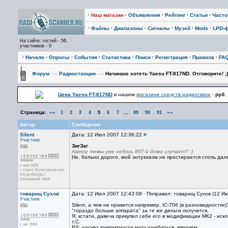
·
Наш магазин
·
Объявления
·
Рейтинг
·
Статьи
·
Част
·
Файлы
·
Диапазоны
·
Сигналы
·
Музей
·
Mods
·
LPD-
На сайте: гостей - 56,
участников - 0
·
Начало
·
Опросы
·
События
·
Статистика
·
Поиск
·
Регистрация
·
Правила
·
FA
Форум
—›
Радиостанции
—›
Начинаю хотеть Yaesu FT-817ND. Отговорите! ;)
Цена Yaesu FT-817ND
в нашем
магазине средств радиосвязи
-
руб.
Страница:
««
...
»»
1
2
3
4
5
6
7
89
90
91
Автор
Сообщение
Silent
Дата: 12 Июл 2007 12:36:22
#
Участник
ЗигЗаг
Автор темы уже небось 897-й дома изучает? :)
Не, больно дорого, мой энтузиазм не простирается столь дале
с мая 2005
г. Сокол, Вологодская обл.
CQ de RA1QLL!
Сообщений: 4469
товарищ Сухов
Дата: 12 Июл 2007 12:43:08 · Поправил: товарищ Сухов (12 И
Участник
Silent, а чем не нравится например, IC-706 (в разновидностя
"гораздо больше аппарата" за те же деньги получится.
Я, кстати, давеча прикупил себе его в модификации МК2 - ис
т.С.
с авг 2006
PS: насчет компактности могу ошибаться, впрочем.