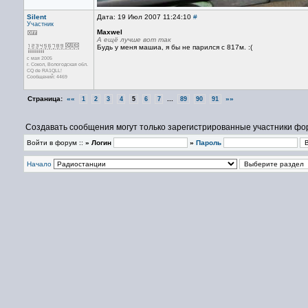
Silent
Дата: 19 Июл 2007 11:24:10
#
Участник
Maxwel
А ещё лучше вот так
Будь у меня машиа, я бы не парился с 817м. :(
с мая 2005
г. Сокол, Вологодская обл.
CQ de RA1QLL!
Сообщений: 4469
Страница:
««
...
»»
1
2
3
4
5
6
7
89
90
91
Создавать сообщения могут только зарегистрированные участники фо
Войти в форум ::
» Логин
»
Пароль
Начало