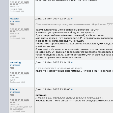
с мар 2006
город на Неве
Сообщений: 935
Maxwel
Дата: 12 Июл 2007 22:54:22
#
Участник
Опытный оператор сразу выхватывает из общей каши /QR
Так уж сложилось ,что в основном работаю на QRP.
И сколько уж пришлось в свой адрес выслушать.
с сен 2004
Один радиолюбитель (видимо пожилой) из Казахстана
Москва
мне сразу заявил , что позывной/QRP неправильный позывной
Сообщений: 2564
и он со мной связь проводить не будет.
Через некоторое время позвал его без приставки QRP. Он дал
и всё нормально.
А вот ещё в Израиле есть опытный ,заявил ,что на сигналы м
не отвечает. Он включил трансивер чтобы просто поговорить
тоска по родине заела) а я тут со своим QRP. И ещё пол часа
И таких случаев не понимания много.
metrolog
Дата: 12 Июл 2007 23:14:23
#
Участник
И таких случаев не понимания много.
Какие-то неспортивные спортсмены... Я тоже о 817 недельки 
с авг 2006
Дубна
Сообщений: 1614
Silent
Дата: 12 Июл 2007 23:30:06
#
Участник
metrolog
Я тоже о 817 недельки через 2 реально подумываю :)
Хорошо Вам! :) Мне он светит только со следущих отпускных есл
с мая 2005
г. Сокол, Вологодская обл.
CQ de RA1QLL!
Сообщений: 4469