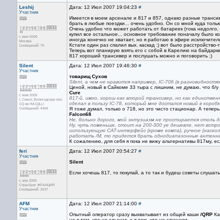
Leshij
Дата: 12 Июл 2007 19:04:23
#
Участник
Имеется в моем арсенале и 817 и 857, однако разные трансиве
брать в любые поездки... очень удобно. Он со мной куда тол
Очень удобно что может работать от батареек (тока недолго, 
купил все остальное... основное требование поначалу было ко
с июл 2006
иногда конечно не хватает, но я работаю в эфире исключитель
Москва
Кстати один раз спалил вых. каскад :) вот было расстройство-т
Сообщений: 79
Теперь вот планирую взять его с собой в Карелию на байдарке.
817 хороший трансивер и послушать можно и поговорить ;)
Silent
Дата: 12 Июл 2007 19:46:30
#
Участник
товарищ Сухов
Silent, а чем не нравится например, IC-706 (в разновиднос
Ценой, новый в Сайкоме 33 тыра с лишним, не думаю, что б/у
Cure
с мая 2005
817-й, имхо, хорош как второй трансивер, но как единствен
г. Сокол, Вологодская обл.
сделал в пользу IC-78, который мне достался новый в коробк
CQ de RA1QLL!
Сообщений: 4469
Я тоже думал, только о 718, но это чисто стационар. А теперь
Falcon68
Не, больно дорого, мой энтузиазм не простирается столь д
Ну, чуть поменьше, стоит на 200-300 уе дешевле, нет встр
использующую CАТ-интерфейс (кроме компа), ручное (наскол
работать /М, то придется брать однодиапазонные антенны 
К сожалению, для себя я пока не вижу альтернативы 817му, ес
feri
Дата: 12 Июл 2007 20:54:27
#
Участник
Silent
Если хочешь 817, то покупай, а то так и будеш советы слушать
с апр 2005
Страсбург ФРАНЦИЯ
Сообщений: 2637
AFM
Дата: 12 Июл 2007 21:14:00
#
Участник
Опытный оператор сразу выхватывает из общей каши
/QRP
Ка
не в том, что не слышат, а в том, что не слушают.