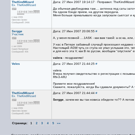
TheKindWizard
Дата: 27 Июн 2007 19:14:17 · Поправил: TheKindWizard
Ex. TheKindWizard
Да обычная двубэндовка там.... антенна под саты заточ
На одном бэнде прием, на другом передача.
Меня больше прикалывало когда запускали сьютсат и к
с мар 2006
Орехово-Зуево
Сообщений: 2466
Sergge
Дата: 27 Июн 2007 20:06:55
#
Участник
А, у меня позвной ....1ASK - как вам такой: а-эс-ка, или,
У нас в Питере забавный случацй произошел недавно - п
с окт 2005
Настоящий AGW чуть со стула не упал услышав это, чего
Санкт-Петербург
и для него эта V, как В по русски, вообщем "опустили" е
Сообщений: 405
valera
- поздравляю!
Veles
Дата: 27 Июн 2007 21:44:25
#
valera
Вчера получил свидетельство о регистрации с позывны
RN-3-ARJ
Примите мои поздравления!
Скажите, пожалуйста, когда Вы сдавали документы? А т
TheKindWizard
Дата: 27 Июн 2007 21:44:44
#
Ex. TheKindWizard
Sergge
, зачем-же вы так новиса обидели то?? А потом и
с мар 2006
Орехово-Зуево
Сообщений: 2466
Страница:
»»
1
2
3
4
5