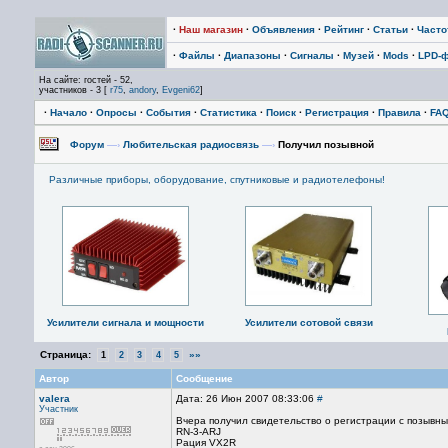
·
Наш магазин
·
Объявления
·
Рейтинг
·
Статьи
·
Част
·
Файлы
·
Диапазоны
·
Сигналы
·
Музей
·
Mods
·
LPD-
На сайте: гостей - 52,
участников - 3 [
r75
,
andory
,
Evgeni62
]
·
Начало
·
Опросы
·
События
·
Статистика
·
Поиск
·
Регистрация
·
Правила
·
FA
Форум
—›
Любительская радиосвязь
—›
Получил позывной
Различные приборы, оборудование, спутниковые и радиотелефоны!
Усилители сигнала и мощности
Усилители сотовой связи
Страница:
»»
1
2
3
4
5
Автор
Сообщение
valera
Дата: 26 Июн 2007 08:33:06
#
Участник
Вчера получил свидетельство о регистрации с позывны
RN-3-ARJ
Рация VX2R