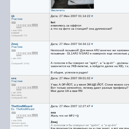
Увеличить
ijk
Дата: 27 Июн 2007 01:14:22
#
Участник
feri
извиняюсь за оффтоп
а что на фото за станция? она дуплексная?
с мая 2005
KO85RR
Сообщений: 773
Zmej
Дата: 27 Июн 2007 04:34:12
#
Участник
Неплохой позывной! Для меня ARJ конечно же напоминае
позывным - DL1ARJ IV3ARJ и наверное еще несколько др
с дек 2005
...
А голосом я бы говорил не "арёт", а "а-эр-ёт" - долж
Сообщений: 10762
закончится на УКВ-пипетке, а пойдете далее на КВ), т
В общем, успехов в радио!
sea
Дата: 27 Июн 2007 09:01:02
#
Участник
У вас А-ЭР-ЙОТ, а у меня ЭМ-ЩЕ-ЙОТ. Стихи можно соч
Вот только непонятно, почему дают разные префиксы?
Мне дали UA а вам RN
с авг 2006
Ярославль
Сообщений: 832
TheKindWizard
Дата: 27 Июн 2007 12:27:47
#
Ex. TheKindWizard
sea
Жаль что не MFJ =))
с мар 2006
Zmej
Орехово-Зуево
А голосом я бы говорил не "арёт", а "а-эр-ёт"
Сообщений: 2466
Как произнести правильно он и сам знает, а вот как пон