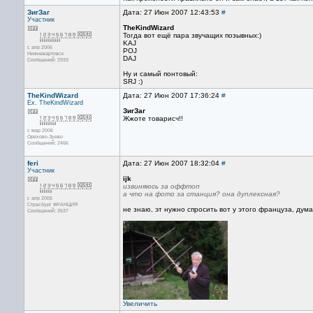
ЗигЗаг
Дата: 27 Июн 2007 12:43:53
#
Участник
TheKindWizard
Тогда вот ещё пара звучащих позывных:)
KAJ
с апр 2006
POJ
Нижневартовск
DAJ
Сообщений: 2933
Ну и самый понтовый:
SRJ :)
TheKindWizard
Дата: 27 Июн 2007 17:36:24
#
Ex. TheKindWizard
ЗигЗаг
Жжоте товарисч!!
с мар 2006
Орехово-Зуево
Сообщений: 2466
feri
Дата: 27 Июн 2007 18:32:04
#
Участник
ijk
извиняюсь за оффтоп
а что на фото за станция? она дуплексная?
с апр 2005
Страсбург ФРАНЦИЯ
не знаю, эт нужно спросить вот у этого француза, дума
Сообщений: 2637
Увеличить