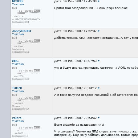
RD3BB
Дата: 26 Июн 2007 17:45:38
#
Участник
Прими мои поздравления !!! Наши ряды теснеют.
с июл 2005
ex UA4YJE,RD3BB,RW4YY
Сообщений: 894
JohnyRADIO
Дата: 26 Июн 2007 17:52:37
#
Участник
Действительно, ARJ навевает ностальгию...А вот у ме
с дек 2006
Красноярск
Сообщений: 218
ЛВС
Дата: 26 Июн 2007 18:07:53
#
Участник
угу, и будут иногда приходить карточки на AON, по себ
с мар 2006
Сообщений: 345
ТЭП70
Дата: 26 Июн 2007 20:13:12
#
Участник
А я тоже получил недавно позывной 4-ой категории: 
с сен 2006
Москва
Сообщений: 457
valera
Дата: 26 Июн 2007 20:53:42
#
Участник
Всем спасибо за поздравления :)
Что слушать? Говнеж на ЛПД слушать нет никакого жел
с сен 2006
интересно). Еще хочу поймать дальнобоев, только вря
Сообщений: 44