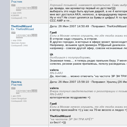
Участник
Хороший позывной, навевает ностальгию. Сами выбра
да правда, как архиватор первый из детства!))))
выбирать это надо быть крутым дядкой, а не 4 категори
с мая 2005
мне вот достался AKA, неплохо, а предыдущему парню с
KO85RR
Ну и что? Не стоит цеплятся за буквы и цифры! А то 
Сообщений: 773
ССС АМР и тп ..
TheKindWizard
Дата: 26 Июн 2007 14:50:49 · Поправил: TheKindWizard
Ex. TheKindWizard
Гриб
Если в Москве нечего слушать, то где тогда скажи 
В отпуске надо слушать, в отпуске.
с мар 2006
В других городах, в которых в эфире может происходить
Орехово-Зуево
Например, возьмем здля примера ЛПДшный диапазон. Ч
Сообщений: 2466
например - совсем другой эфир, совсем незнакомые лю
ijk
долбишься с полуприборами,
Знакомая тема.... я теперь редко паяльник беру. У мен
сопелек, резюки раком припаяешь, пополу раскидаешь - 
valera
RN-3-ARJ
Да, понтово.... можно отмочить "на частоте ЭР ЭН ТРИ
Уралец
Дата: 26 Июн 2007 15:58:10 · Поправил: Уралец (26 И
Участник
valera
Вчера получил свидетельство о регистрации с позыв
RN-3-ARJ
с дек 2005
категорически поздравляю =)
Санкт-Петербург
Сообщений: 406
Гриб
Если в Москве нечего слушать, то где тогда скажи 
в питер приезжайте =) у нас на 70-ке весело и людно =
TheKindWizard
"на частоте ЭР ЭН ТРИ АРЁТ"
зэ бест! =)))