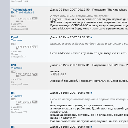
Сообщений: 1614
TheKindWizard
Дата: 26 Июн 2007 09:15:50 · Поправил: TheKindWizard
Ex. TheKindWizard
А чего там с VX2 отвращать то будет?
Бууудет... там на если в репки-то заглянуть, первые дн
ЖЭКами отвращение усиливается многократно, в геом.
с мар 2006
Единственную ОГРОМНУЮ пользу вижу в полученном док
Орехово-Зуево
свою в Москву не беру, хоть и записано в резолюшне вс
Сообщений: 2466
Гриб
Дата: 26 Июн 2007 09:33:37
#
Участник
Кстати я свою в Москву не беру, хоть и записано в р
с июн 2007
Если в Москве нечего слушать, то где тогда скажи есть
Москва
Сообщений: 17
DVE
Дата: 26 Июн 2007 10:37:31 · Поправил: DVE (26 Июн 
Участник
valera
> RN-3-
ARJ
с ноя 2006
Хороший позывной, навевает ностальгию. Сами выбрал
EU
Сообщений: 5098
ijk
Дата: 26 Июн 2007 10:43:06
#
Участник
Если не наступит отвращение в первые два месяца, 
:(
отвращение наступает, когда паяешь паяешь,
с мая 2005
а потом нихера не работает. Долбишься над платой, 
KO85RR
заработала.
Сообщений: 773
Вешаешь-вешаешь антенну, её на след день бомжи сним
никто не отвечает.
Вот бл бывает как! наступит отвращение, иначе- скоре
ijk
Дата: 26 Июн 2007 10:44:58
#