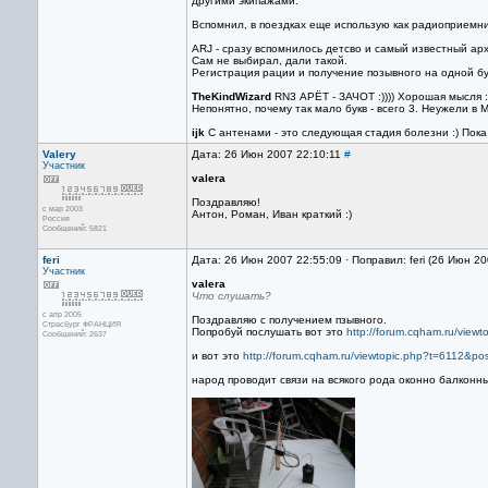
другими экипажами.
Вспомнил, в поездках еще использую как радиоприемни
ARJ - сразу вспомнилось детсво и самый известный арх
Сам не выбирал, дали такой.
Регистрация рации и получение позывного на одной бум
TheKindWizard
RN3 АРЁТ - ЗАЧОТ :)))) Хорошая мысля :
Непонятно, почему так мало букв - всего 3. Неужели 
ijk
С антенами - это следующая стадия болезни :) Пока
Valery
Дата: 26 Июн 2007 22:10:11
#
Участник
valera
Поздравляю!
с мар 2003
Антон, Роман, Иван краткий :)
Россия
Сообщений: 5821
feri
Дата: 26 Июн 2007 22:55:09 · Поправил: feri (26 Июн 2
Участник
valera
Что слушать?
с апр 2005
Поздравляю с получением пзывного.
Страсбург ФРАНЦИЯ
Попробуй послушать вот это
http://forum.cqham.ru/vie
Сообщений: 2637
и вот это
http://forum.cqham.ru/viewtopic.php?t=6112&p
народ проводит связи на всякого рода оконно балконн