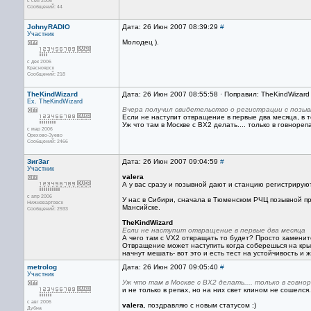
с сен 2006
Сообщений: 44
JohnyRADIO
Дата: 26 Июн 2007 08:39:29
#
Участник
Молодец ).
с дек 2006
Красноярск
Сообщений: 218
TheKindWizard
Дата: 26 Июн 2007 08:55:58 · Поправил: TheKindWizard
Ex. TheKindWizard
Вчера получил свидетельство о регистрации с позыв
Если не наступит отвращение в первые два месяца, в т
Уж что там в Москве с ВХ2 делать.... только в говнорепа
с мар 2006
Орехово-Зуево
Сообщений: 2466
ЗигЗаг
Дата: 26 Июн 2007 09:04:59
#
Участник
valera
А у вас сразу и позывной дают и станцию регистрирую
с апр 2006
У нас в Сибири, сначала в Тюменском РЧЦ позывной п
Нижневартовск
Мансийске.
Сообщений: 2933
TheKindWizard
Если не наступит отвращение в первые два месяца
А чего там с VX2 отвращать то будет? Просто заменит
Отвращение может наступить когда соберешься на кры
начнут мешать- вот это и есть тест на устойчивость и жи
metrolog
Дата: 26 Июн 2007 09:05:40
#
Участник
Уж что там в Москве с ВХ2 делать.... только в говноре
и не только в репах, но на них свет клином не сошелся.
с авг 2006
valera
, поздравляю с новым статусом :)
Дубна