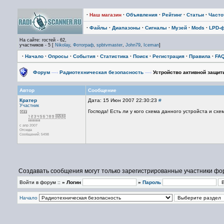
·
Наш магазин
·
Объявления
·
Рейтинг
·
Статьи
·
Част
·
Файлы
·
Диапазоны
·
Сигналы
·
Музей
·
Mods
·
LPD-
На сайте: гостей - 62,
участников - 5 [
Nikolay
,
Фотограф
,
spbtvmaster
,
John79
,
Iceman
]
·
Начало
·
Опросы
·
События
·
Статистика
·
Поиск
·
Регистрация
·
Правила
·
FA
Форум
—›
Радиотехническая безопасность
—›
Устройство активной защит
Автор
Сообщение
Кратер
Дата: 15 Июн 2007 22:30:23
#
Участник
Господа! Есть ли у кого схема данного устройста и с
с апр 2007
Отсюда
Сообщений: 5498
Создавать сообщения могут только зарегистрированные участники фо
Войти в форум ::
» Логин
»
Пароль
Начало