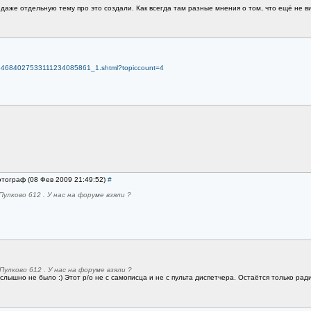
 даже отдельную тему про это создали. Как всегда там разные мнения о том, что ещё не в
6454684027533111234085861_1.shtml?topiccount=4
отограф (08 Фев 2009 21:49:52)
#
Пулково 612 . У нас на форуме взяли ?
Пулково 612 . У нас на форуме взяли ?
слышно не было :) Этот р/о не с самописца и не с пульта диспетчера. Остаётся только рад