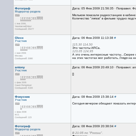
Фотограф
Дата: 05 Фев 2009 21:56:35 · Поправил: Ф
Модератор раздела
Мельком показали радиостанцию в кабине с
Количество "ляпов" в фильме трудно подсч
с янв 2006
Чкаловский-Круг
Сообщений: 25077
Olexx
Дата: 06 Фев 2009 11:13:38
#
Участник
115,30 114,50
Это частоты ИЛСа.
123,05 124,95
с мая 2006
А это очень интересные частоты...Скорее 
Москва
на этих частотах мог работать..Глядя на ни
Сообщений: 3080
antony
Дата: 06 Фев 2009 20:49:10 · Поправил: an
Участник
[]
с фев 2005
Санкт-Петербург
Сообщений: 4183
Фокусник
Дата: 08 Фев 2009 15:38:14
#
Участник
Сегодня вечером обещают показать интере
с фев 2008
М.О.
Сообщений: 123
Фотограф
Дата: 08 Фев 2009 20:38:04
#
Модератор раздела
В 21:05 по "России".