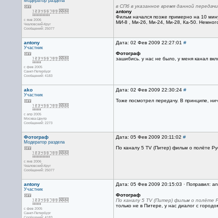
Модератор раздела
в СПб в указанное время данной передачи
antony
Фильм начался позже примерно на 10 минут
с янв 2006
МИ-8 , Ми-26, Ми-24, Ми-28, Ка-50. Немно
Чкаловский-Круг
Сообщений: 25077
antony
Дата: 02 Фев 2009 22:27:01
#
Участник
Фотограф
зашибись. у нас не было, у меня канал вк
с фев 2005
Санкт-Петербург
Сообщений: 4183
ako
Дата: 02 Фев 2009 22:30:24
#
Участник
Тоже посмотрел передачу. В принципе, нич
с апр 2005
Москва-Центр
Сообщений: 2273
Фотограф
Дата: 05 Фев 2009 20:11:02
#
Модератор раздела
По каналу 5 TV (Питер) фильм о полёте Ру
с янв 2006
Чкаловский-Круг
Сообщений: 25077
antony
Дата: 05 Фев 2009 20:15:03 · Поправил: an
Участник
Фотограф
По каналу 5 TV (Питер) фильм о полёте 
только не в Питере, у нас диалог с городо
с фев 2005
Санкт-Петербург
Сообщений: 4183