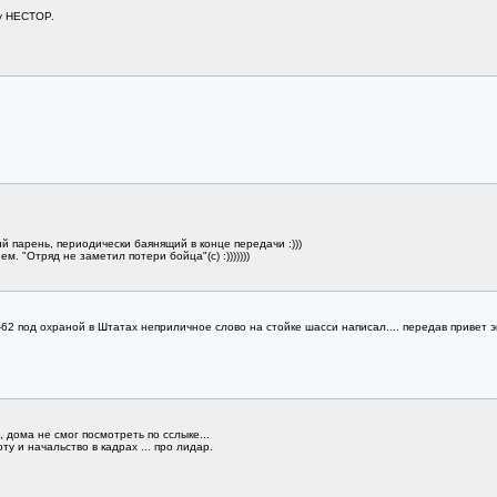
у HECTOP.
й парень, периодически баянящий в конце передачи :)))
. "Отряд не заметил потери бойца"(с) :)))))))
62 под охраной в Штатах неприличное слово на стойке шасси написал.... передав привет 
 дома не смог посмотреть по сслыке...
у и начальство в кадрах ... про лидар.