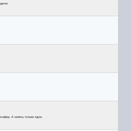
идели.
иоэфир. А запись только одна.