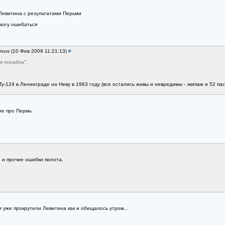
Левитина с результатами Перьми
могу ошибаться
rvus (10 Фев 2009 11:21:13)
#
я посадка".
у-124 в Ленинграде на Неву в 1963 году (все остались живы и невредимы - экипаж и 52 па
ие про Пермь
 и прочие ошибки пилота.
 уже прокрутили Левитина как и обещалось утром...