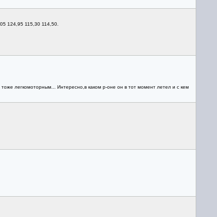
05 124,95 115,30 114,50.
 тоже легкомоторным... Интересно,в каком р-оне он в тот момент летел и с кем