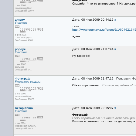
Фокусник
Спасибо ! Что-то интересное ? На авиа.ру
с янв 2006
Чкаловский-Круг
Сообщений: 25077
antony
Дата: 08 Фев 2009 20:44:15
#
Участник
тема
http://www.forumavia.ru/forum/6/1/694621
с фев 2005
ждем...
Санкт-Петербург
Сообщений: 4183
popeye
Дата: 08 Фев 2009 21:37:44
#
Участник
Ну так себе!
с янв 2007
Вильнюс
Сообщений: 741
Фотограф
Дата: 08 Фев 2009 21:47:12 · Поправил: Ф
Модератор раздела
Olexx
спрашивает :
В конце передачи р/о 
с янв 2006
Чкаловский-Круг
Сообщений: 25077
Aeroplanino
Дата: 08 Фев 2009 22:15:07
#
Участник
Фотограф
Olexx спрашивает : В конце передачи р/о 
Вполне возможно, т.к. ответов диспетчера 
с дек 2004
Московская область
Сообщений: 1943