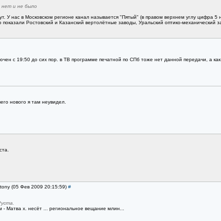
 нет и не было
. У нас в Московском регионе канал называется "Пятый" (в правом верхнем углу цифра 5 н
го показали Ростовский и Казанский вертолётные заводы, Уральский оптико-механический з
лючен с 19:50 до сих пор. в ТВ программе печатной по СПб тоже нет данной передачи, а ка
его нового я там неувидел.
ста.
tony (05 Фев 2009 20:15:59)
#
Руста.
м - Матва х. несёт ... региональное вещание млин...