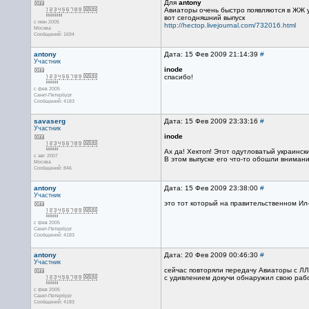
Для
antony
Авиаторы очень быстро появляются в ЖЖ 
вот сегодняшний выпуск
с июн 2005
http://hectop.livejournal.com/732016.html
Москва
Сообщений: 1694
antony
Дата: 15 Фев 2009 21:14:39
#
Участник
inode
спасибо!
с фев 2005
Санкт-Петербург
Сообщений: 4183
savaserg
Дата: 15 Фев 2009 23:33:16
#
Участник
inode
Ах да! Хектоп! Этот одутловатый украински
с авг 2007
В этом выпуске его что-то обошли вниманием
Москва
Сообщений: 846
antony
Дата: 15 Фев 2009 23:38:00
#
Участник
это тот который на правительственном Ил-
с фев 2005
Санкт-Петербург
Сообщений: 4183
antony
Дата: 20 Фев 2009 00:46:30
#
Участник
сейчас повторяли передачу Авиаторы с ЛЛ,
с удивлением докучи обнаружил свою работ
с фев 2005
Санкт-Петербург
Сообщений: 4183