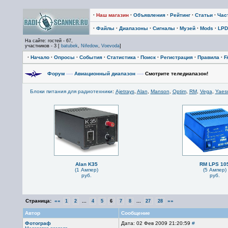
·
Наш магазин
·
Объявления
·
Рейтинг
·
Статьи
·
Час
·
Файлы
·
Диапазоны
·
Сигналы
·
Музей
·
Mods
·
LPD
На сайте: гостей - 67,
участников - 3 [
batubek
,
Nifedow
,
Voevoda
]
·
Начало
·
Опросы
·
События
·
Статистика
·
Поиск
·
Регистрация
·
Правила
·
F
Форум
—›
Авиационный диапазон
—›
Смотрите теледиапазон!
Блоки питания для радиотехники
:
Ajetrays
,
Alan
,
Manson
,
Optim
,
RM
,
Vega
,
Yaes
Alan K35
RM LPS 10
(1 Ампер)
(5 Ампер)
руб.
руб.
Страница:
««
...
...
»»
1
2
4
5
6
7
8
27
28
Автор
Сообщение
Фотограф
Дата: 02 Фев 2009 21:20:59
#