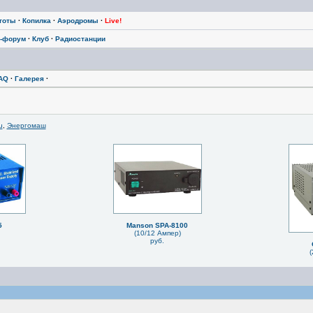
тоты
·
Копилка
·
Аэродромы
·
Live!
-форум
·
Клуб
·
Радиостанции
AQ
·
Галерея
·
u
,
Энергомаш
5
Manson SPA-8100
(10/12 Ампер)
руб.
(