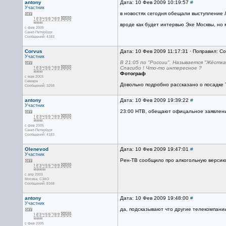
antony
Дата: 10 Фев 2009 10:19:57
#
Участник
в новостях сегодня обещали выступление 
вроде как будет интервью Эхе Москвы, но 
с фев 2005
Санкт-Петербург
Сообщений: 4183
Corvus
Дата: 10 Фев 2009 11:17:31 · Поправил: Co
Участник
В 21:05 по "России". Называется "Жёстка
Спасибо ! Что-то интересное ?
Фотограф
с мая 2003
Самара
Довольно подробно рассказано о посадке Т
Сообщений: 3258
antony
Дата: 10 Фев 2009 19:39:22
#
Участник
23:00 НТВ, обещают офицальное заявлен
с фев 2005
Санкт-Петербург
Сообщений: 4183
Olenevod
Дата: 10 Фев 2009 19:47:01
#
Участник
Рен-ТВ сообщило про алкогольную версию
с апр 2003
Москва, СЗАО
Сообщений: 8168
antony
Дата: 10 Фев 2009 19:48:00
#
Участник
да, подсказывают что другие телекомпании
с фев 2005