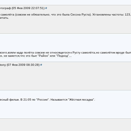
отограф (05 Фев 2009 22:07:51)
#
амолёта (совсем не обязательно, что это была Сессна Руста). Установлены частоты: 123,
итать.
всего,взяли кадр полёта совсем не относящегося к Русту самолёта,но самолётик вроде был
х, не кажется,что это был "Район" или "Подход"...
tony (07 Фев 2009 08:30:28)
#
сный фильм. В 21:05 по "России". Называется "Жёсткая посадка".