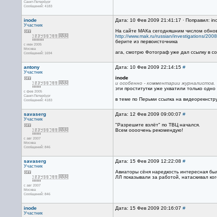
Санкт-Петербург
Сообщений: 4183
inode
Дата: 10 Фев 2009 21:41:17 · Поправил: in
Участник
На сайте МАКа сегодняшним числом обно
http://www.mak.ru/russian/investigations/200
берите из первоисточника
с июн 2005
Москва
ага, смотрю Фотограф уже дал ссылку в с
Сообщений: 1694
antony
Дата: 10 Фев 2009 22:14:15
#
Участник
inode
и особенно - комментарии журналистов.
эти проститутки уже ухватили только одно 
с фев 2005
Санкт-Петербург
в теме по Перьми ссылка на видеорекнструк
Сообщений: 4183
savaserg
Дата: 12 Фев 2009 09:00:07
#
Участник
"Разрешите взлёт" по ТВЦ начался.
Всем оооочень рекомендую!
с авг 2007
Москва
Сообщений: 846
savaserg
Дата: 15 Фев 2009 12:22:08
#
Участник
Авиаторы сёня наредкость интересная был
ЛЛ показывали за работой, натаскивал ко
с авг 2007
Москва
Сообщений: 846
inode
Дата: 15 Фев 2009 20:16:07
#
Участник