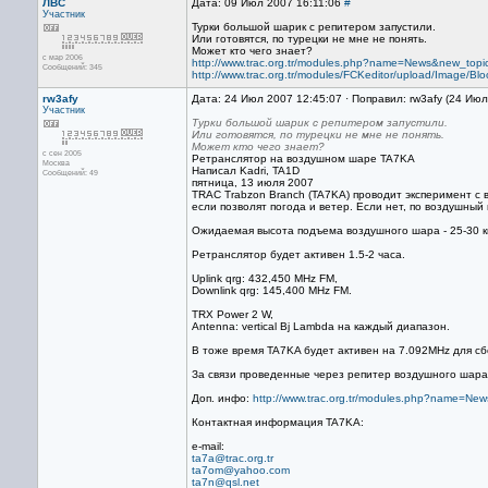
ЛВС
Дата: 09 Июл 2007 16:11:06
#
Участник
Турки большой шарик с репитером запустили.
Или готовятся, по турецки не мне не понять.
Может кто чего знает?
с мар 2006
http://www.trac.org.tr/modules.php?name=News&new_topi
Сообщений: 345
http://www.trac.org.tr/modules/FCKeditor/upload/Image/Blo
rw3afy
Дата: 24 Июл 2007 12:45:07 · Поправил: rw3afy (24 Ию
Участник
Турки большой шарик с репитером запустили.
Или готовятся, по турецки не мне не понять.
Может кто чего знает?
с сен 2005
Ретранслятор на воздушном шаре TA7KA
Москва
Написал Kadri, TA1D
Сообщений: 49
пятница, 13 июля 2007
TRAC Trabzon Branch (TA7KA) проводит эксперимент с
если позволят погода и ветер. Если нет, по воздушный
Ожидаемая высота подъема воздушного шара - 25-30 
Ретранслятор будет активен 1.5-2 часа.
Uplink qrg: 432,450 MHz FM,
Downlink qrg: 145,400 MHz FM.
TRX Power 2 W,
Antenna: vertical Вј Lambda на каждый диапазон.
В тоже время TA7KA будет активен на 7.092MHz для 
За связи проведенные через репитер воздушного шара
Доп. инфо:
http://www.trac.org.tr/modules.php?name=News
Контактная информация TA7KA:
e-mail:
ta7a@trac.org.tr
ta7om@yahoo.com
ta7n@qsl.net