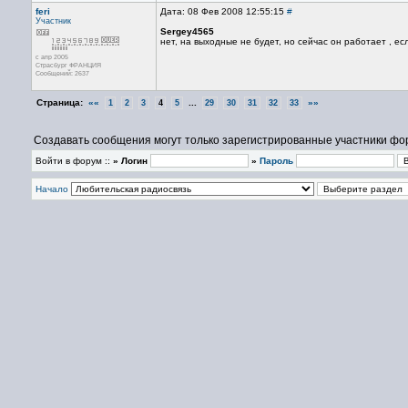
feri
Дата: 08 Фев 2008 12:55:15
#
Участник
Sergey4565
нет, на выходные не будет, но сейчас он работает , е
с апр 2005
Страсбург ФРАНЦИЯ
Сообщений: 2637
Страница:
««
...
»»
1
2
3
4
5
29
30
31
32
33
Создавать сообщения могут только зарегистрированные участники фо
Войти в форум ::
» Логин
»
Пароль
Начало