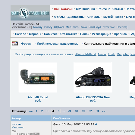
·
Наш магазин
·
Объявления
·
Рейтинг
·
Статьи
·
Част
·
Файлы
·
Диапазоны
·
Сигналы
·
Музей
·
Mods
·
LPD-
На сайте: гостей - 54,
участников - 9 [
Nikolay
,
mirney
,
СЦБист
,
Men
,
clips
,
Хайо
,
PinkFloyd
,
dxreceive
,
Олег 89
]
·
Начало
·
Опросы
·
События
·
Статистика
·
Поиск
·
Регистрация
·
Правила
·
FA
Форум
—›
Любительская радиосвязь
—›
Контрольные наблюдения в эфи
Си-Би радиостанции в нашем магазине
:
Alan и Midland
,
Alinco
,
Intek
,
MegaJet
,
Pre
Alan 48 Excel
Alinco DR-135CBA New
Meg
руб.
руб.
Страница:
««
...
»»
1
2
3
4
5
29
30
31
32
33
Автор
Сообщение
morze
Дата: 15 Мар 2007 02:03:19
#
Участник
Предлагаю оставить эту ветку для попыток провед