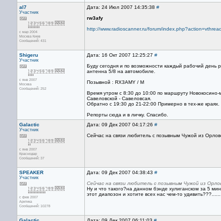
al7
Дата: 24 Июл 2007 14:35:38
#
Участник
rw3afy
http://www.radioscanner.ru/forum/index.php?action=vt
с мар 2004
Москва Киев
Сообщений: 431
Shigeru
Дата: 16 Окт 2007 12:25:27
#
Участник
Буду сегодня и по возможности каждый рабочий день ра
антенна 5/8 на автомобиле.
с янв 2007
Позывной : RX3AMY / M
Москва
Сообщений: 252
Время утром с 8:30 до 10:00 по маршруту Новокосино-
Савеловской - Савеловсая.
Обратно с 19:30 до 21-22:00 Примерно в тех-же краях.
Репорты сюда и в личку. Спасибо.
Galactic
Дата: 09 Дек 2007 04:17:26
#
Участник
Сейчас на связи любитель с позывным Чужой из Орловс
с янв 2007
Краснодар
Сообщений: 37
SPEAKER
Дата: 09 Дек 2007 04:38:43
#
Участник
Сейчас на связи любитель с позывным Чужой из Орло
Ну и что такого?на данном бэнде хулиганском за 5 мин
этот диапозон и хотите всех нас чем-то удивить???......
с фев 2007
Арктика
Сообщений: 10278
Galactic
Дата: 09 Дек 2007 06:11:03
#