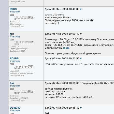
Сообщений: 2637
R0KS
Дата: 06 Фев 2008 18:43:36
#
Участник
около 100 мВт
маловато для 20-ки :(
Питер-Франция надо 1000 mW + condx,
с сен 2006
не слышу :(
SPb/Чукотка
Сообщений: 216
feri
Дата: 06 Фев 2008 19:09:49
#
Участник
В пятницу с 10.00 до 16.00 МСК подключу 5 эл яги раз
Частота таже 14060 кгц .
Текст - CQ CQ CQ de BEACON , потом идет несущая в те
с апр 2005
Схема маячка
здесь
Страсбург ФРАНЦИЯ
Сообщений: 2637
Помониторьте у кого будет свободное время.
RD3BB
Дата: 06 Фев 2008 19:21:56
#
Участник
RA4SI/3 я слышу только на КВ :) и связь там же провёл.
с июл 2005
ex UA4YJE,RD3BB,RW4YY
Сообщений: 894
feri
Дата: 07 Фев 2008 18:08:06 · Поправил: feri (07 Фев 20
Участник
сейчас маячек включен
антенна - рамка
частота- 14060
с апр 2005
питание 12 вольт , потребляет 400 мА.
Страсбург ФРАНЦИЯ
Сообщений: 2637
US5ERQ
Дата: 07 Фев 2008 19:55:43
#
Участник
feri