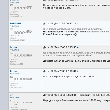
Участник
Не говорите за всех,по крайней мере,мне стало интер
то,что интересно Вам?
с янв 2007
Краснодар
Сообщений: 37
SPEAKER
Дата: 09 Дек 2007 06:50:31
#
Участник
мне стало интересно,что вещают из землянки
Galactic
Вещают и из котеджа тоже
Или тут должны пи
Колумб Америку открыл..(((((
с фев 2007
Арктика
Сообщений: 10278
Фотон
Дата: 06 Янв 2008 22:15:55
#
Участник
Не говорите за всех,по крайней мере,мне стало ин
писать только то,что интересно Вам?
с дек 2007
Двухкомнатная землянка на 3-м этаже 9-ти этажного до
Украина
Сообщений: 127
Фотон
Дата: 06 Янв 2008 22:19:31
#
Участник
А кто на Украине слушает диапазон 3.0 МГц ?
с дек 2007
Украина
Сообщений: 127
feri
Дата: 06 Фев 2008 14:28:48 · Поправил: feri (06 Фев 20
Участник
Народ послушайте маячек на частоте 14060 кгц , цыку
с апр 2005
Страсбург ФРАНЦИЯ