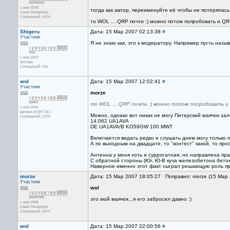
с янв 2005
тогда как автор, переименуйте её чтобы не потерялась.
Санкт-Петербург
Сообщений: 4474
то WOL ....QRP почти :) можно потом попробовать и QR
Shigeru
Дата: 15 Мар 2007 02:13:38
#
Участник
Я не знаю как, это к модератору. Например пусть назы
с янв 2007
Москва
Сообщений: 252
wol
Дата: 15 Мар 2007 12:02:41
#
Участник
morze
то WOL ....QRP почти :) можно потом попробовать и 
с ноя 2004
Шизино (KN47JB )
Можно, однако вот никак не могу Питерский маячок зал
Сообщений: 1739
14.062 UA1AVA
DE UA1AVA/B KO59GW 100 MWT
Включается видать редко и слушать днем могу только 
А по выходным на двадцате, то "контест" какой, то прос
Антенна у меня хоть и суррогатная, но направлена пра
С обратной стороны (Юг, Ю-В куча железобетона бетон
Наверное именно этот факт сыграл решающую роль пр
morze
Дата: 15 Мар 2007 18:05:27 · Поправил: morze (15 Мар
Участник
wol
это мой маячок...я его забросил давно :)
с янв 2005
Санкт-Петербург
Сообщений: 4474
wol
Дата: 15 Мар 2007 22:00:56
#