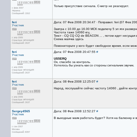
Только присутствие сигнала. С-метр не реагирует.
с фев 2007
Украина
Сообщений: 1552
feri
Дата: 07 Фев 2008 20:34:47 · Поправил: feri (07 Фев 20
Участник
Завтра с 10.00 до 16.00 МСК подключу 5 эл яги развер
Частота таже 14060 кгц .
Текст - CQ CQ CQ de BEACON ... , потом идет несущая в
с апр 2005
Схема маячка здесь
Страсбург ФРАНЦИЯ
Сообщений: 2637
Помониторьте у кого будет свободное время, если мож
feri
Дата: 07 Фев 2008 20:47:55
#
Участник
US5ERQ
Ок, спасибо за контроль.
Хотелось бы узнать как со стороны сигнальчик звучик.
с апр 2005
Страсбург ФРАНЦИЯ
Сообщений: 2637
feri
Дата: 08 Фев 2008 12:25:07
#
Участник
Народ, послушайте сейчас частоту 14060 , дайте контр
с апр 2005
Страсбург ФРАНЦИЯ
Сообщений: 2637
Sergey4565
Дата: 08 Фев 2008 12:52:27
#
Участник
В выходные маяк работать будет? Хотя на балконку и в
с сен 2007
Москва
Сообщений: 8397