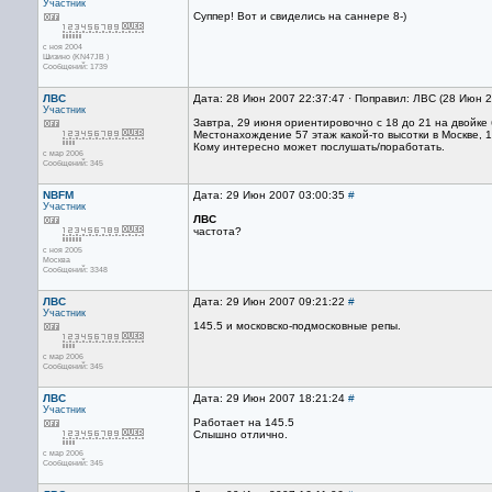
Участник
Суппер! Вот и свиделись на саннере 8-)
с ноя 2004
Шизино (KN47JB )
Сообщений: 1739
ЛВС
Дата: 28 Июн 2007 22:37:47 · Поправил: ЛВС (28 Июн 
Участник
Завтра, 29 июня ориентировочно с 18 до 21 на двойке
Местонахождение 57 этаж какой-то высотки в Москве, 1
Кому интересно может послушать/поработать.
с мар 2006
Сообщений: 345
NBFM
Дата: 29 Июн 2007 03:00:35
#
Участник
ЛВС
частота?
с ноя 2005
Москва
Сообщений: 3348
ЛВС
Дата: 29 Июн 2007 09:21:22
#
Участник
145.5 и московско-подмосковные репы.
с мар 2006
Сообщений: 345
ЛВС
Дата: 29 Июн 2007 18:21:24
#
Участник
Работает на 145.5
Слышно отлично.
с мар 2006
Сообщений: 345