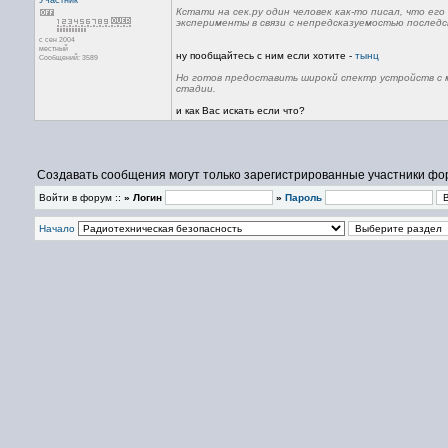
Участник
Кстати на сек.ру один человек как-то писал, что ег
эксперименты в связи с непредсказуемостью последс
с сен 2004
местный
ну пообщайтесь с ним если хотите -
тынц
Сообщений: 3589
Но готов предоставить широкй спектр устройств с 
стадии.
и как Вас искать если что?
Создавать сообщения могут только зарегистрированные участники фо
Войти в форум ::
» Логин
»
Пароль
Начало