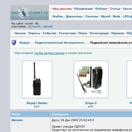
·
Наш магазин
·
Объявления
·
Рейтинг
·
Статьи
·
Част
·
Файлы
·
Диапазоны
·
Сигналы
·
Музей
·
Mods
·
LPD-
На сайте: гостей - 66,
участников - 2 [
kuorsk
,
radiooo
]
·
Начало
·
Опросы
·
События
·
Статистика
·
Поиск
·
Регистрация
·
Правила
·
FA
Форум
—›
Радиотехническая безопасность
—›
Подавление микрофонов ул
Портативные
Си-Би радиостанции
в нашем магазине
Беркут Hunter
Егерь 3
P
руб.
руб.
Автор
Сообщение
Monstёr
Дата: 19 Дек 2006 23:43:43
#
Привет спецам ПДТСР!
Существут ли заточенное на подавление микрфонов ульт