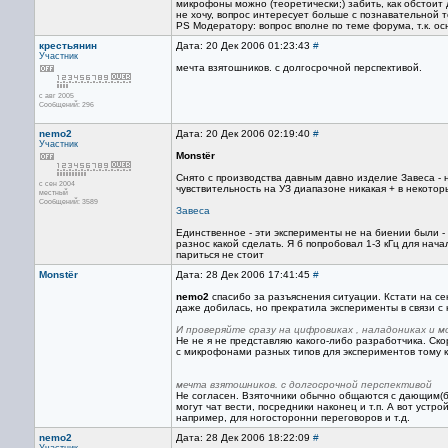
микрофоны можно (теоретически;) забить, как обстоит
не хочу, вопрос интересует больше с познавательной т
PS Модератору: вопрос вполне по теме форума, т.к. о
крестьянин
Дата: 20 Дек 2006 01:23:43
#
Участник
мечта взятошников. с долгосрочной перспективой.
с авг 2005
Сообщений: 296
nemo2
Дата: 20 Дек 2006 02:19:40
#
Участник
Monstёr
Снято с производства давным давно изделие Завеса - 
с сен 2004
чувствительность на УЗ диапазоне никакая + в некотор
местный
Сообщений: 3589
Завеса
Единственное - эти эксперименты не на биении были - о
разнос какой сделать. Я б попробовал 1-3 кГц для нач
париться не стоит
Monstёr
Дата: 28 Дек 2006 17:41:45
#
nemo2
спасибо за разъяснения ситуации. Кстати на сек
даже добилась, но прекратила эксперименты в связи с
И проверяйте сразу на цифровиках , наладониках и м
Не не я не представляю какого-либо разработчика. Ско
с микрофонами разных типов для экспериментов тому к
мечта взятошников. с долгосрочной перспективой
Не согласен. Взяточники обычно общаются с дающим(бе
могут чат вести, посредники наконец и т.п. А вот уст
например, для ногосторонни переговоров и т.д.
nemo2
Дата: 28 Дек 2006 18:22:09
#