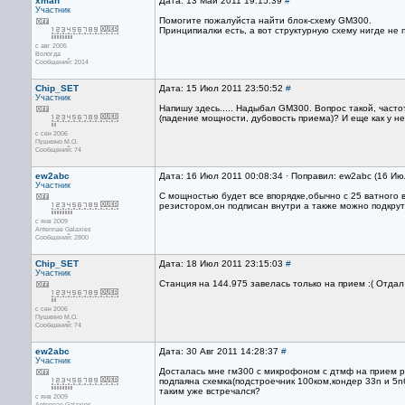
xman
Дата: 13 Май 2011 19:15:39
#
Участник
Помогите пожалуйста найти блок-схему GM300.
Принципиалки есть, а вот структурную схему нигде не 
с авг 2005
Вологда
Сообщений: 2014
Chip_SET
Дата: 15 Июл 2011 23:50:52
#
Участник
Напишу здесь..... Надыбал GM300. Вопрос такой, часто
(падение мощности, дубовость приема)? И еще как у н
с сен 2006
Пушкино М.О.
Сообщений: 74
ew2abc
Дата: 16 Июл 2011 00:08:34 · Поправил: ew2abc (16 Ию
Участник
С мощностью будет все впорядке,обычно с 25 ватного 
резистором,он подписан внутри а также можно подкру
с янв 2009
Antennae Galaxies
Сообщений: 2800
Chip_SET
Дата: 18 Июл 2011 23:15:03
#
Участник
Станция на 144.975 завелась только на прием :( Отда
с сен 2006
Пушкино М.О.
Сообщений: 74
ew2abc
Дата: 30 Авг 2011 14:28:37
#
Участник
Досталась мне гм300 с микрофоном с дтмф на прием р
подпаяна схемка(подстроечник 100ком,кондер 33n и 5n
таким уже встречался?
с янв 2009
Antennae Galaxies