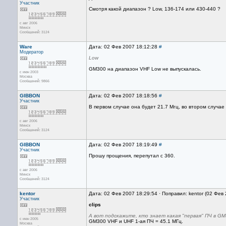
Участник
Смотря какой диапазон ? Low, 136-174 или 430-440 ?
с авг 2006
Минск
Сообщений: 3124
Ware
Дата: 02 Фев 2007 18:12:28
#
Модератор
Low
GM300 на диапазон VHF Low не выпускалась.
с июн 2003
Москва
Сообщений: 9866
GIBBON
Дата: 02 Фев 2007 18:18:56
#
Участник
В первом случае она будет 21.7 Мгц, во втором случае 
с авг 2006
Минск
Сообщений: 3124
GIBBON
Дата: 02 Фев 2007 18:19:49
#
Участник
Прошу прощения, перепутал с 360.
с авг 2006
Минск
Сообщений: 3124
kentor
Дата: 02 Фев 2007 18:29:54 · Поправил: kentor (02 Фев
Участник
clips
А вот подскажите, кто знает какая "первая" ПЧ в G
с июн 2005
GM300 VHF и UHF 1-ая ПЧ = 45.1 МГц.
Москва