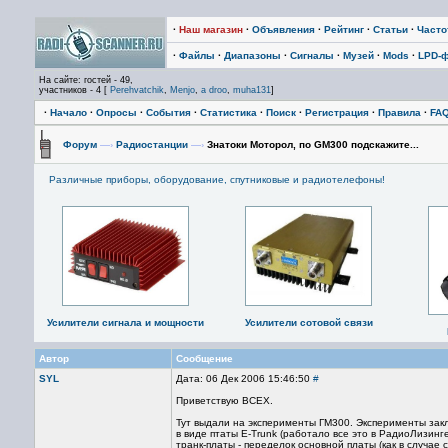
·
Наш магазин
·
Объявления
·
Рейтинг
·
Статьи
·
Част
·
Файлы
·
Диапазоны
·
Сигналы
·
Музей
·
Mods
·
LPD-
На сайте: гостей - 49,
участников - 4 [
Perehvatchik
,
Menjo
,
a droo
,
muha131
]
·
Начало
·
Опросы
·
События
·
Статистика
·
Поиск
·
Регистрация
·
Правила
·
FA
Форум
—›
Радиостанции
—›
Знатоки Моторол, по GM300 подскажите...
Различные приборы, оборудование, спутниковые и радиотелефоны!
Усилители сигнала и мощности
Усилители сотовой связи
Автор
Сообщение
SYL
Дата: 06 Дек 2006 15:46:50
#
Приветствую ВСЕХ.
Тут выдали на эксперименты ГМ300. Эксперименты зак
в виде птаты E-Trunk (работало все это в РадиоЛизин
транк-платы - переделок основной платы (как в случае