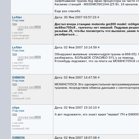
запрятывание транка под экран процессора на части с
Касаемо станций - M33GMC09C2AA (25 Вт, 16 каналов, 
Еще раз спасибо
LeXter
Дата: 30 Янв 2007 03:57:23
#
Участник
Достал вчера станцию motorola gm300 model: m34gmc0
мс68нс705с8 , тангенты нет никакой. Подумав решил
разьёма J9, что-бы посмотреть что выпаено ,какие
с янв 2007
разобраться....
Санкт-Петербург
Сообщений: 347
LeXter
Дата: 02 Фев 2007 10:14:59
#
Участник
Обнаружил выпаяные элементы(для транка st-868-05):
разбираюсь. БОЛЬШОЕ СПАСИБО SYL'у за помощь.
Ктонибудь подскажет, что за плата на МС68НС705С8 ст
с янв 2007
Санкт-Петербург
Сообщений: 347
GIBBON
Дата: 02 Фев 2007 14:47:56
#
Участник
МС68НС705С8 Это однокристальная программируемая м
транком, посредством обмена данными с синтезаторо
с авг 2006
Минск
Сообщений: 3124
clips
Дата: 02 Фев 2007 15:10:10
#
Участник
А вот подскажите, кто знает какая "первая" ПЧ в GM30
с янв 2006
Москва
Сообщений: 389
GIBBON
Дата: 02 Фев 2007 18:07:08
#