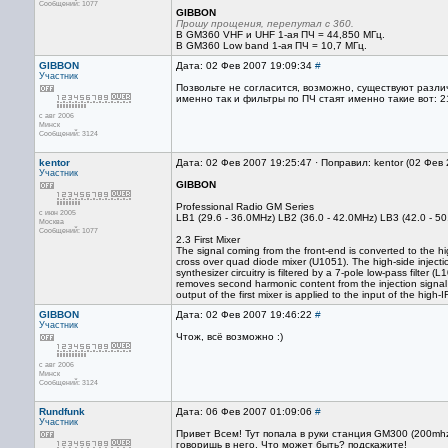
Сообщений: 1077
GIBBON
Прошу прощения, перепутал с 360.
В GM360 VHF и UHF 1-ая ПЧ = 44,850 МГц.
В GM360 Low band 1-ая ПЧ = 10,7 МГц.
GIBBON
Дата: 02 Фев 2007 19:09:34
#
Участник
Позвольте не согласится, возможно, существуют различ
именно так и фильтры по ПЧ стаят именно такие вот: 21
с авг 2006
Минск
Сообщений: 3124
kentor
Дата: 02 Фев 2007 19:25:47 · Поправил: kentor (02 Фев
Участник
GIBBON
Professional Radio GM Series
с июн 2005
LB1 (29.6 - 36.0MHz) LB2 (36.0 - 42.0MHz) LB3 (42.0 - 5
Москва
Сообщений: 1077
2.3 First Mixer
The signal coming from the front-end is converted to the h
cross over quad diode mixer (U1051). The high-side injecti
synthesizer circuitry is filtered by a 7-pole low-pass filter 
removes second harmonic content from the injection signal
output of the first mixer is applied to the input of the high-IF
GIBBON
Дата: 02 Фев 2007 19:46:22
#
Участник
Чтож, всё возможно :)
с авг 2006
Минск
Сообщений: 3124
Rundfunk
Дата: 06 Фев 2007 01:09:06
#
Участник
Привет Всем! Тут попала в руки станция GM300 (200mhz
говоришь в него. Что может быть? подскажите!