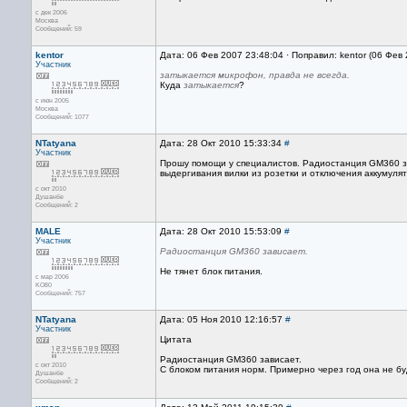
с дек 2006
Москва
Сообщений: 59
kentor
Дата: 06 Фев 2007 23:48:04 · Поправил: kentor (06 Фев
Участник
затыкается микрофон, правда не всегда.
Куда
затыкается
?
с июн 2005
Москва
Сообщений: 1077
NTatyana
Дата: 28 Окт 2010 15:33:34
#
Участник
Прошу помощи у специалистов. Радиостанция GМ360 за
выдергивания вилки из розетки и отключения аккумуля
с окт 2010
Душанбе
Сообщений: 2
MALE
Дата: 28 Окт 2010 15:53:09
#
Участник
Радиостанция GМ360 зависает.
Не тянет блок питания.
с мар 2006
KO80
Сообщений: 757
NTatyana
Дата: 05 Ноя 2010 12:16:57
#
Участник
Цитата
Радиостанция GМ360 зависает.
с окт 2010
C блоком питания норм. Примерно через год она не б
Душанбе
Сообщений: 2