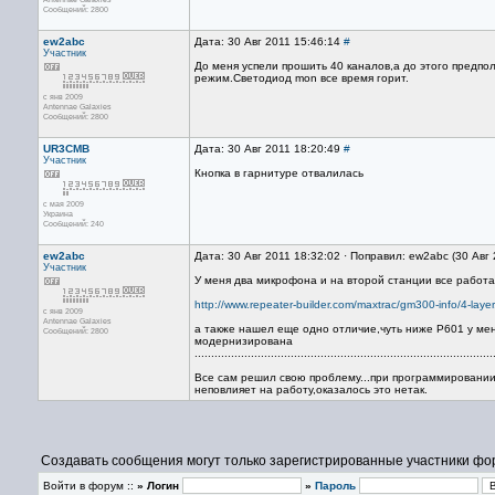
Сообщений: 2800
ew2abc
Дата: 30 Авг 2011 15:46:14
#
Участник
До меня успели прошить 40 каналов,а до этого предпо
режим.Светодиод mon все время горит.
с янв 2009
Antennae Galaxies
Сообщений: 2800
UR3CMB
Дата: 30 Авг 2011 18:20:49
#
Участник
Кнопка в гарнитуре отвалилась
с мая 2009
Украина
Сообщений: 240
ew2abc
Дата: 30 Авг 2011 18:32:02 · Поправил: ew2abc (30 Авг
Участник
У меня два микрофона и на второй станции все работа
http://www.repeater-builder.com/maxtrac/gm300-info/4-layer
с янв 2009
Antennae Galaxies
а также нашел еще одно отличие,чуть ниже Р601 у мен
Сообщений: 2800
модернизирована
..........................................................................................
Все сам решил свою проблему...при программировании 
неповлияет на работу,оказалось это нетак.
Создавать сообщения могут только зарегистрированные участники фо
Войти в форум ::
» Логин
»
Пароль