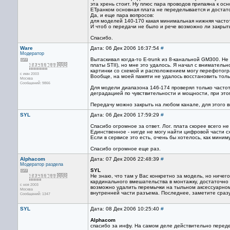
эта хрень стоит. Ну плюс пара проводов припаяна к осно
ЕТранком основная плата не переделывается и достат
Да, и еще пара вопросов:
для моделей 140-170 какая минимальная нижняя частот
И чтоб о передачи не было и рече возможно ли закры
Спасибо.
Ware
Дата: 06 Дек 2006 16:37:54
#
Модератор
Вытаскивал когда-то E-trunk из 8-канальной GM300. Не
платы STII), но мне это удалось. Я начал с вниматель
картинки со схемой и расположением могу перефотогр
с июн 2003
Вообще, на моей памяти не удалось восстановить тол
Москва
Сообщений: 9866
Для модели диапазона 146-174 проверял только частоты
деградацией по чувствительности и мощности, при это
Передачу можно закрыть на любом канале, для этого в
SYL
Дата: 06 Дек 2006 17:59:29
#
Спасибо огромное за ответ. Лог. плата скорее всего не
Единственное - нигде не могу найти цифровой части схе
Если в сервисе это есть, очень бы хотелось, как минимум
Спасибо огромное еще раз.
Alphacom
Дата: 07 Дек 2006 22:48:39
#
Модератор раздела
SYL
Не знаю, что там у Вас конкретно за модель, но ничег
кардинального вмешательства в монтажку, достаточно
с ноя 2003
возможно удалить перемычки на тыльном аксессуарном
Москва
внутренней части разъема. Последнее, заметите сразу
Сообщений: 1347
SYL
Дата: 08 Дек 2006 10:25:40
#
Alphacom
спасибо за инфу. На самом деле действительно передел