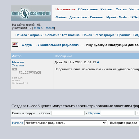
·
Наш магазин
·
Объявления
·
Рейтинг
·
Статьи
·
Част
·
Файлы
·
Диапазоны
·
Сигналы
·
Музей
·
Mods
·
LPD-
На сайте: гостей - 65,
участников - 2 [
morze
,
Tracker
]
·
Начало
·
Опросы
·
События
·
Статистика
·
Поиск
·
Регистрация
·
Правила
·
FA
Форум
—›
Любительская радиосвязь
—›
Ищу русскую инструкцию для Yae
Автор
Сообщение
Максим
Дата: 09 Ноя 2006 11:51:13
#
Участник
Подскажите плиз, поисковиком ничего не удалось обна
с окт 2006
Москва
Сообщений: 19
Создавать сообщения могут только зарегистрированные участники фо
Войти в форум ::
» Логин
»
Пароль
Начало