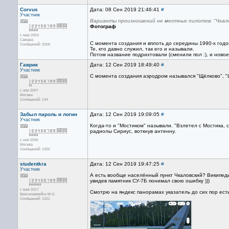
Corvus
Дата: 08 Сен 2019 21:46:41
#
Участник
Варианты произношений не местных пилотов: "Чкало
Фотограф
с мая 2003
Самара
С момента создания и вплоть до середины 1990-х год
Сообщений: 3258
Те, кто давно служил, так его и называли.
Потом название подрихтовали (сменили пол :), и новое
Гаврик
Дата: 12 Сен 2019 18:49:40
#
Участник
С момента создания аэродром назывался "Щёлково", "
с апр 2007
Москва
Сообщений: 144
Забыл пароль и логин
Дата: 12 Сен 2019 19:09:05
#
Участник
Когда-то и "Мостиком" называли. "Взлетел с Мостика, 
радиолы Сириус, воткнув антенну.
с ноя 2005
Москва
Сообщений: 1302
studentkra
Дата: 12 Сен 2019 19:47:25
#
Участник
А есть вообще населённый пункт Чкаловский? Википедия
увидев памятник СУ-7Б понимал свою ошибку )))
с мая 2017
Смотрю на яндекс панорамах указатель до сих пор есть
Красноармейск М.О.
Сообщений: 1321