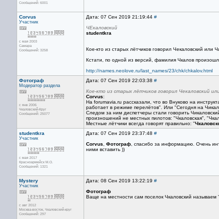
Сообщений: 6001
Corvus
Дата: 07 Сен 2019 21:19:44
#
Участник
ЧЕкаловский
studentkra
с мая 2003
Самара
Кое-кто из старых лётчиков говорил Чекаловский или Ч
Сообщений: 3258
Кстати, по одной из версий, фамилия Чкалов произошл
http://names.neolove.ru/last_names/23/chk/chkalov.html
Фотограф
Дата: 07 Сен 2019 22:03:38
#
Модератор раздела
Кое-кто из старых лётчиков говорил Чекаловский ил
Corvus
:
На forumavia.ru рассказали, что во Внуково на инстр
с янв 2006
работает в режиме перелётов". Или "Сегодня на Чикал
Чкаловский-Круг
Следом за ним диспетчеры стали говорить Чикаловский
Сообщений: 25077
произношений не местных пилотов: "Чкаловская", "Чкал
Местные лётчики всегда говорят правильно: "
Чкаловск
studentkra
Дата: 07 Сен 2019 23:37:48
#
Участник
Corvus
,
Фотограф
, спасибо за информацию. Очень инт
ними вставить ))
с мая 2017
Красноармейск М.О.
Сообщений: 1321
Mystery
Дата: 08 Сен 2019 13:22:19
#
Участник
Фотограф
Ваще на местности сам поселок Чкаловский называем "ч
с авг 2012
Москва-восток, Чкаловский-круг
Сообщений: 297