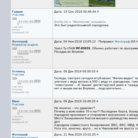
Гаврик
Дата: 13 Сен 2019 00:46:44
#
Участник
Когда-то и "Мостиком" называли.
Это был радиопозывной аэродрома.
с апр 2007
Москва
Сообщений: 144
Фотограф
Дата: 04 Ноя 2019 13:05:12 · Поправил:
Фотограф
(04 
Модератор раздела
Ушёл Ту-154М
RF-85655
. Обычно работает по программ
Посадка во Внуково.
с янв 2006
Чкаловский-Круг
Сообщений: 25077
Ухтинец
Дата: 08 Дек 2019 06:00:03
#
Участник
Господа, смотрел сегодня ютуб-канал "Филин-видео" по 
элитные с виду метрах в 500 с виду от аэродрома, так
"новостроев"....И "вышки" диспетчерской даже в "гражда
с авг 2010
нет и вышка как во Внуково....подозрительно....
Ухта,Коми
Сообщений: 269
Макс
Дата: 09 Дек 2019 19:49:26
#
Участник
Не понятно - что удивляет?
Почему у вояк новее 70-х нет? Последние борта, бази
Аэродром принимает и отправляет внутренние и межд
с сен 2016
Место базирования бортов высшего руководства мини
Фрязино
дел.
Сообщений: 32
Аэродром совместного базирования: ВВС, ВКС, МВД, Ф
Ухта это, конечно, круто... но и Чкаловский не просто та
Фотограф
Дата: 21 Янв 2020 10:02:25
#
Модератор раздела