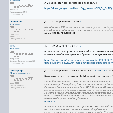
У меня свистит всё. Ничего не разобрать )))
https://drive.google.com/file/d/10q_czvm-4VODig5r_S
с мая 2017
Красноармейск М.О.
Сообщений: 1321
Olenevod
Дата: 21 Мар 2020 09:34:26
#
Участник
Минобороны РФ провело специальное учение по борь
граждан, спецобработке воздушных судов и дезинфек
18-19 марта. Чкаловский.
с апр 2003
Москва, СЗАО
Сообщений: 8168
DRU
Дата: 22 Мар 2020 12:23:21
#
Участник
На военном аэродроме «Чкаловский» сосредоточены и 
восемь врачебно-сестринских бригад, оснащенных не
с апр 2014
https://tvzvezda.ru/news/vstrane_i_mire/content/2020322
Щелково Дальний привод 12L
utm_source=yxnews&utm_medium=desktop&utm_referre
Сообщений: 1165
Фотограф
Дата: 22 Мар 2020 16:03:34 · Поправил:
Фотограф
(22 
Модератор раздела
Куму интересно, следите на flightradar24.com, должен
Первый самолет Ил-76 ВКС России вылетел с военно
с янв 2006
Итальянскую Республику для оказания помощи в борь
Чкаловский-Круг
Самолет доставит на авиабазу ВВС Италии «Практик
Сообщений: 25077
специалистов в области вирусологии и эпидемиолог
По готовности итальянской стороны задействованн
бригад российских военных специалистов-вирусолог
также медицинское оборудование.
источник
В Италию с подмосковного аэродрома "Чкаловский" 
находятся военные специалисты и оборудование.
Ранее сообщалось, что девять самолетов Ил-76 дост