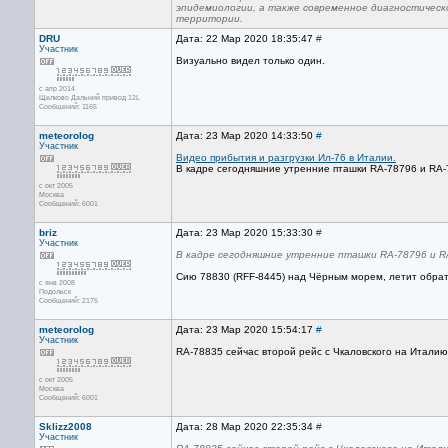
эпидемиологии, а также современное диагностическ
территории.
DRU
Дата: 22 Мар 2020 18:35:47
#
Участник
Визуально видел только один.
с апр 2014
Щелково Дальний привод 12L
Сообщений: 1165
meteorolog
Дата: 23 Мар 2020 14:33:50
#
Участник
Видео прибытия и разгрузки Ил-76 в Италии.
В кадре сегодняшние утренние пташки RA-78796 и RA-
с окт 2005
Москва
Сообщений: 6001
briz
Дата: 23 Мар 2020 15:33:30
#
Участник
В кадре сегодняшние утренние пташки RA-78796 и R
Сию 78830 (RFF-8445) над Чёрным морем, летит обрат
с янв 2008
Подольск
Сообщений: 2175
meteorolog
Дата: 23 Мар 2020 15:54:17
#
Участник
RA-78835 сейчас второй рейс с Чкаловского на Италию
с окт 2005
Москва
Сообщений: 6001
Sklizz2008
Дата: 28 Мар 2020 22:35:34
#
Участник