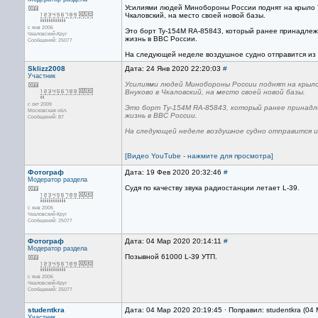
Усилиями людей Минобороны России поднят на крыло Ту
Чкаловский, на место своей новой базы.
с янв 2006
Это борт Ту-154М RA-85843, который ранее принадлеж
Чкаловский-Круг
жизнь в ВВС России.
Сообщений: 25077
На следующей неделе воздушное судно отправится из 
Sklizz2008
Дата: 24 Янв 2020 22:20:03
#
Участник
Усилиями людей Минобороны России поднят на крыло 
Внуково в Чкаловский, на место своей новой базы.
с окт 2009
Это борт Ту-154М RA-85843, который ранее принадле
Московская обл.
жизнь в ВВС России.
Сообщений: 87
На следующей неделе воздушное судно отправится и
[Видео YouTube - нажмите для просмотра]
Фотограф
Дата: 19 Фев 2020 20:32:46
#
Модератор раздела
Судя по качеству звука радиостанции летает L-39.
с янв 2006
Чкаловский-Круг
Сообщений: 25077
Фотограф
Дата: 04 Мар 2020 20:14:11
#
Модератор раздела
Позывной 61000 L-39 УТП.
с янв 2006
Чкаловский-Круг
Сообщений: 25077
studentkra
Дата: 04 Мар 2020 20:19:45 · Поправил: studentkra (04
Участник