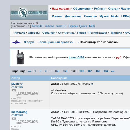
·
Наш магазин
·
Объявления
·
Рейтинг
·
Статьи
·
Част
·
Файлы
·
Диапазоны
·
Сигналы
·
Музей
·
Mods
·
LPD-
На сайте: гостей - 53,
участников - 6 [
TommiGT
,
radiooo
,
muha131
,
Ефвфы
,
Quinta
,
1428
]
·
Начало
·
Опросы
·
События
·
Статистика
·
Поиск
·
Регистрация
·
Правила
·
FA
Форум
—›
Авиационный диапазон
—›
Помониторьте Чкаловский
Широкополосный приемник
Icom IC-R6
в нашем магазине за
руб.
Офиц
Страница:
««
...
»»
1
2
3
158
159
160
161
162
163
164
Автор
Сообщение
Mystery
Дата: 03 Сен 2019 07:40:47
#
Участник
studentkra
Ох а как китайцы его вызывали....) Запись тут есть)
с авг 2012
Москва-восток, Чкаловский-круг
Сообщений: 297
meteorolog
Дата: 07 Сен 2019 10:46:53 · Поправил: meteorolog (07
Участник
Ту-134 RA-65729 круги нарезает в районе Переславля-
Ил-76 с Туношны взлетел на Раменское.
UPD. Ту-154 RA-85042 с Чкаловского взлетел.
с окт 2005
Москва