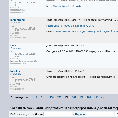
RA-78835 сейчас второй рейс с Чкаловского на Итал
https://youtu.be/tsHTUEk74iQ
с окт 2009
Московская обл.
Сообщений: 87
meteorolog
Дата: 01 Апр 2020 23:47:57 · Поправил: meteorolog (02
Участник
Разгрузка RA-82038 в аэропорту JFK
.
UPD.
Радиообмен Ан-124 с диспетчерской службой KJ
с окт 2005
Москва
Сообщений: 6001
DRU
Дата: 03 Апр 2020 10:05:42
#
Участник
Сегодня в 9.30 АН-124 RA-82038 вернулся из Штатов.
с апр 2014
Щелково Дальний привод 12L
Сообщений: 1165
Nikoline
Дата: 15 Апр 2020 21:11:54
#
Участник
Судя по эфиру, на Чкаловском УТП сейчас проходят?)
с июн 2014
Москва
Сообщений: 30
Страница:
««
...
»»
1
2
3
158
159
160
161
162
163
164
Создавать сообщения могут только зарегистрированные участники фо
Войти в форум ::
» Логин
»
Пароль