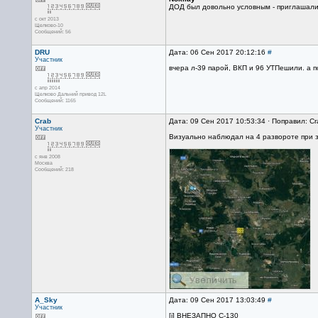
ДОД был довольно условным - приглашали
с окт 2013
Щелково-10
Сообщений: 56
DRU
Дата: 06 Сен 2017 20:12:16
#
Участник
вчера л-39 парой, ВКП и 96 УТПешили. а 
с апр 2014
Щелково Дальний привод 12L
Сообщений: 1165
Crab
Дата: 09 Сен 2017 10:53:34 · Поправил: Cr
Участник
Визуально наблюдал на 4 развороте при 
с янв 2008
Москва
Сообщений: 218
A_Sky
Дата: 09 Сен 2017 13:03:49
#
Участник
[i] ВНЕЗАПНО С-130