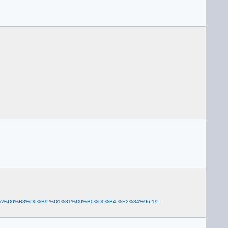
1%D0%BA%D0%B8%D0%B9-%D1%81%D0%B0%D0%B4-%E2%84%96-19-