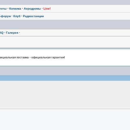
тоты
·
Копилка
·
Аэродромы
·
Live!
-форум
·
Клуб
·
Радиостанции
AQ
·
Галерея
·
циальная поставка - официальная гарантия!