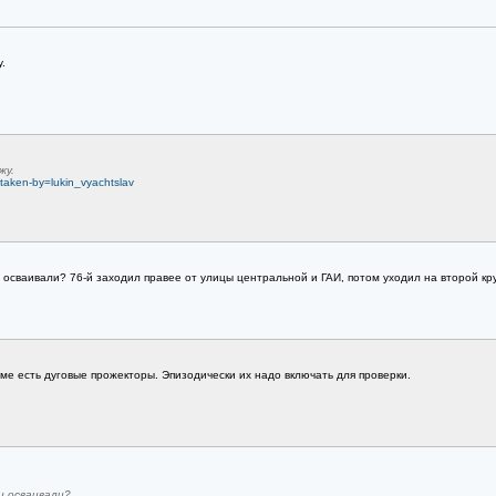
.
жу.
taken-by=lukin_vyachtslav
 осваивали? 76-й заходил правее от улицы центральной и ГАИ, потом уходил на второй кр
ме есть дуговые прожекторы. Эпизодически их надо включать для проверки.
и осваивали?