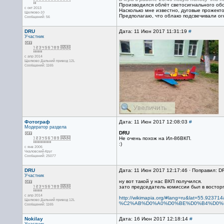
Производился облёт светосигнального об
с окт 2013
Насколько мне известно, дуговые прожекто
Щелково-10
Предполагаю, что облако подсвечивали о
Сообщений: 56
DRU
Дата: 11 Июн 2017 11:31:19
#
Участник
с апр 2014
Щелково Дальний привод 12L
Сообщений: 1165
Фотограф
Дата: 11 Июн 2017 12:08:03
#
Модератор раздела
DRU
Не очень похож на Ил-86ВКП.
:)
с янв 2006
Чкаловский-Круг
Сообщений: 25077
DRU
Дата: 11 Июн 2017 12:17:46 · Поправил: D
Участник
ну вот такой у нас ВКП получился.
зато председатель комиссии был в восторг
с апр 2014
http://wikimapia.org/#lang=ru&lat=
Щелково Дальний привод 12L
%C2%AB%D0%A0%D0%BE%D0%B4%D0%
Сообщений: 1165
Nokilay
Дата: 16 Июн 2017 12:18:14
#