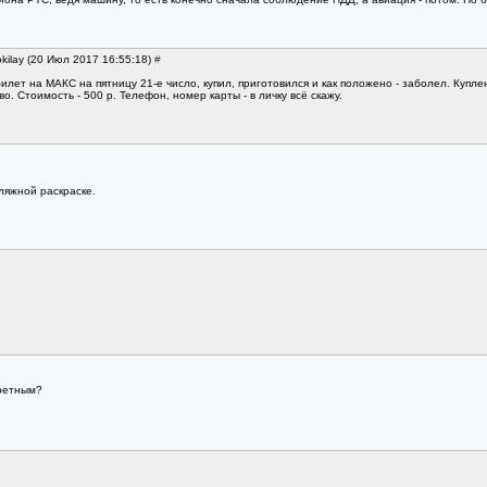
kilay (20 Июл 2017 16:55:18)
#
ет на МАКС на пятницу 21-е число, купил, приготовился и как положено - заболел. Куплен 
о. Стоимость - 500 р. Телефон, номер карты - в личку всё скажу.
ляжной раскраске.
кретным?