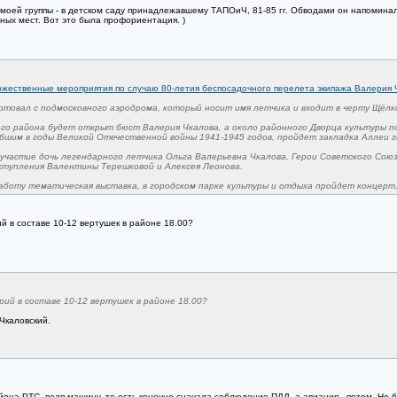
оей группы - в детском саду принадлежавшему ТАПОиЧ, 81-85 гг. Обводами он напоминал 
ных мест. Вот это была профориентация. )
оржественные мероприятия по случаю 80-летия беспосадочного перелета экипажа Валерия 
ртовал с подмосковного аэродрома, который носит имя летчика и входит в черту Щёлк
го района будет открыт бюст Валерия Чкалова, а около районного Дворца культуры по
шим в годы Великой Отечественной войны 1941-1945 годов, пройдет закладка Аллеи ге
частие дочь легендарного летчика Ольга Валерьевна Чкалова, Герои Советского Союза
ступления Валентины Терешковой и Алексея Леонова.
боту тематическая выставка, в городском парке культуры и отдыха пройдет концерт, 
ий в составе 10-12 вертушек в районе 18.00?
рий в составе 10-12 вертушек в районе 18.00?
 Чкаловский.
она РТС, ведя машину, то есть конечно сначала соблюдение ПДД, а авиация - потом. Но бы