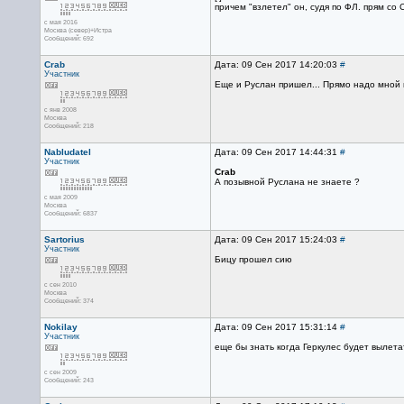
причем "взлетел" он, судя по ФЛ. прям со
с мая 2016
Москва (север)+Истра
Сообщений: 692
Crab
Дата: 09 Сен 2017 14:20:03
#
Участник
Еще и Руслан пришел... Прямо надо мной 
с янв 2008
Москва
Сообщений: 218
Nabludatel
Дата: 09 Сен 2017 14:44:31
#
Участник
Crab
А позывной Руслана не знаете ?
с мая 2009
Москва
Сообщений: 6837
Sartorius
Дата: 09 Сен 2017 15:24:03
#
Участник
Бицу прошел сию
с сен 2010
Москва
Сообщений: 374
Nokilay
Дата: 09 Сен 2017 15:31:14
#
Участник
еще бы знать когда Геркулес будет вылета
с сен 2009
Сообщений: 243