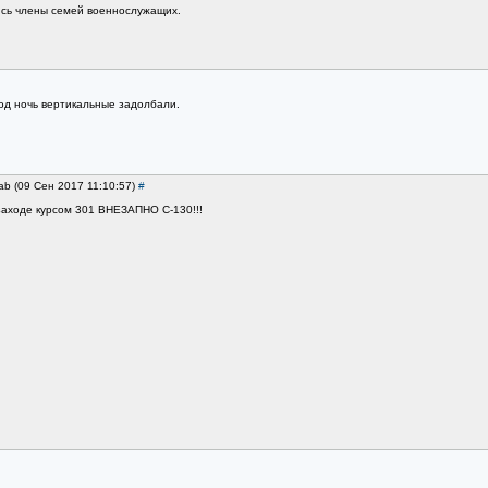
сь члены семей военнослужащих.
под ночь вертикальные задолбали.
ab (09 Сен 2017 11:10:57)
#
заходе курсом 301 ВНЕЗАПНО С-130!!!