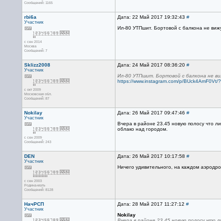
Сообщений: 1165
rbi6a
Дата: 22 Май 2017 19:32:43
#
Участник
Ил-80 УТПшит. Бортовой с балкона не вижу
с сен 2014
Москва
Сообщений: 7
Sklizz2008
Дата: 24 Май 2017 08:36:20
#
Участник
Ил-80 УТПшит. Бортовой с балкона не ви
https://www.instagram.com/p/BUck4AmF0Vt/?
с окт 2009
Московская обл.
Сообщений: 87
Nokilay
Дата: 26 Май 2017 09:47:46
#
Участник
Вчера в районе 23.45 новую полосу что ли
облако над городом.
с сен 2009
Сообщений: 243
DEN
Дата: 26 Май 2017 10:17:58
#
Участник
Ничего удивительного, на каждом аэродро
с сен 2003
Родина-мать
Сообщений: 8128
НачРСП
Дата: 28 Май 2017 11:27:12
#
Участник
Nokilay
Вчера в районе 23.45 новую полосу что л