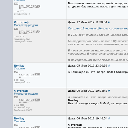
Участник
Вспоминаю самолет на игровой площадке м
штурвал -баранка, два выреза для посадоч
с сен 2009
Сообщений: 243
Фотограф
Дата: 17 Июн 2017 11:30:04
#
Модератор раздела
Сегодня, 17 июня, в Щёлкове состоятся т
В 1937 году экипаж Валерия Чкалова ста
с янв 2006
Чкаловский-Круг
На территории одной из школ Щёлковско
Сообщений: 25077
памятника летчикам-испытателям, погиб
В торжественных мероприятиях примут у
космонавты. В частности ожидаются вы
В мемориальном музее Чкалова начнет ра
Nokilay
Дата: 05 Июл 2017 23:29:57
#
Участник
А наблюдал ли, кто, бояре, полет валькир
с сен 2009
Сообщений: 243
Фотограф
Дата: 06 Июл 2017 19:24:43
#
Модератор раздела
А наблюдал ли, кто, бояре, полет вальки
Nokilay
Нет. Но сегодня видел 8 Ми-8, летящих на
с янв 2006
Чкаловский-Круг
Сообщений: 25077
Nokilay
Дата: 06 Июл 2017 19:49:54
#
Участник
Фотограф
Могу конечно ошибаться - наблюдал из рай