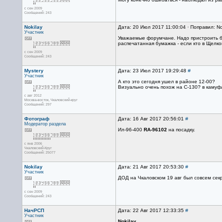
с сен 2009
Сообщений: 243
Nokilay
Дата: 20 Июл 2017 11:00:04 · Поправил: No
Участник
Уважаемые форумчане. Надо пристроить бил
распечатанная бумажка - если кто в Щелков
с сен 2009
Сообщений: 243
Mystery
Дата: 23 Июл 2017 19:29:48
#
Участник
А кто это сегодня ушел в районе 12-00?
Визуально очень похож на С-130? в камуф
с авг 2012
Москва-восток, Чкаловский-круг
Сообщений: 297
Фотограф
Дата: 16 Авг 2017 20:56:01
#
Модератор раздела
Ил-96-400
RA-96102
на посадку.
с янв 2006
Чкаловский-Круг
Сообщений: 25077
Nokilay
Дата: 21 Авг 2017 20:53:30
#
Участник
ДОД на Чкаловском 19 авг был совсем се
с сен 2009
Сообщений: 243
НачРСП
Дата: 22 Авг 2017 12:33:35
#
Участник
Nokilay