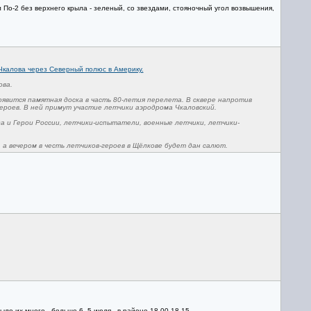
По-2 без верхнего крыла - зеленый, со звездами, стояночный угол возвышения,
Чкалова через Северный полюс в Америку.
ова.
явится памятная доска в часть 80-летия перелета. В сквере напротив
роев. В ней примут участие летчики аэродрома Чкаловский.
 и Герои России, летчики-испытатели, военные летчики, летчики-
а вечером в честь летчиков-героев в Щёлкове будет дан салют.
ло их много - больше 6. 5 июля - в районе 18.00-18.15