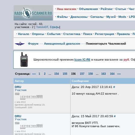
·
Наш магазин
·
Объявления
·
Рейтинг
·
Статьи
·
Час
·
Файлы
·
Диапазоны
·
Сигналы
·
Музей
·
Mods
·
LPD
На сайте: гостей - 63,
участников - 2 [
TommiGT
,
Ефвфы
]
·
Начало
·
Опросы
·
События
·
Статистика
·
Поиск
·
Регистрация
·
Правила
·
F
Форум
—›
Авиационный диапазон
—›
Помониторьте Чкаловский
Широкополосный приемник
Icom IC-R6
в нашем магазине за
руб.
Офи
Страница:
««
...
...
»»
1
2
154
155
156
157
158
163
164
Автор
Сообщение
DRU
Дата: 20 Апр 2017 13:16:41
#
Участник
10 минут назад АН-22 взлетел .
с апр 2014
Щелково Дальний привод 12L
Сообщений: 1165
DRU
Дата: 15 Май 2017 20:40:59
#
Участник
вечером ВКП УТП.
И 96 Кожугетовича был замечен.
с апр 2014
Щелково Дальний привод 12L