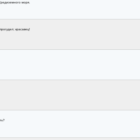
 Средиземного моря.
прогудел; красавец!
ть?