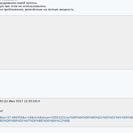
орудования новой полосы.
ра при этом не использовались.
гни приближения, включённые на полную мощность.
RU (11 Июн 2017 12:20:24)
#
е!
55.923714&lon=37.966556&z=18&m=b&show=/16551521/ru/%D0%94%D0%B5%D1%82%D1%8
BD%D0%B8%D1%87%D0%BE%D0%BA%C2%BB