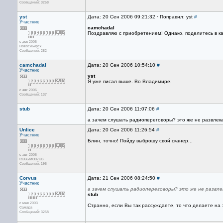
Сообщений: 3258
yst
Дата: 20 Сен 2006 09:21:32 · Поправил: yst
#
Участник
camchadal
Поздравляю с приобретением! Однако, поделитесь в к
с дек 2005
Новосибирск
Сообщений: 282
camchadal
Дата: 20 Сен 2006 10:54:10
#
Участник
yst
Я уже писал выше. Во Владимире.
с авг 2006
Сообщений: 137
stub
Дата: 20 Сен 2006 11:07:06
#
а зачем слушать радиопереговоры? это же не развлек
Unlice
Дата: 20 Сен 2006 11:26:54
#
Участник
Блин, точно! Пойду выброшу свой сканер...
с авг 2006
RU66/MO07UB
Сообщений: 196
Corvus
Дата: 21 Сен 2006 08:24:50
#
Участник
а зачем слушать радиопереговоры? это же не развл
stub
с мая 2003
Странно, если Вы так рассуждаете, то что делаете на
Самара
Сообщений: 3258