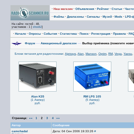
·
Наш магазин
·
Объявления
·
Рейтинг
·
Статьи
·
Част
·
Файлы
·
Диапазоны
·
Сигналы
·
Музей
·
Mods
·
LPD-
На сайте: гостей - 48,
участников - 1 [
shoob2
]
·
Начало
·
Опросы
·
События
·
Статистика
·
Поиск
·
Регистрация
·
Правила
·
FA
Форум
—›
Авиационный диапазон
—›
Выбор приёмника (помогите нович
Блоки питания для радиотехники
:
Ajetrays
,
Alan
,
Manson
,
Optim
,
RM
,
Vega
,
Yaesu
,
Alan K35
RM LPS 105
(1 Ампер)
(5 Ампер)
руб.
руб.
Страница:
««
»»
1
2
3
4
Автор
Сообщение
camchadal
Дата: 04 Сен 2006 19:33:26
#