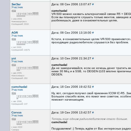
ЗигЗаг
Дата: 08 Сен 2006 13:07:47
#
Участник
camchadal
VR-500 можно назвать альтернативой связки R5 + DEG
Если вы планируете слушать только ментов, авиацию 
с апр 2006
разбежишься, даже в ознакомительных целях.
Нижневартовск
Сообщений: 2933
AOR
Дата: 08 Сен 2006 13:18:00
#
Участник
Кстати, в ознакомительных целях VR-500 применяется 
проходящие радиолюбители слушаются без проблем.
с окт 2003
Сообщений: 14675
yst
Дата: 10 Сен 2006 21:34:27
#
Участник
camchadal
Да не заморачивайся, если не хочешь денег тратить м
ниже 30 Мгц и в SSB, то DEGEN-1103 вполне приличный
с дек 2005
DEGEN.
Новосибирск
Сообщений: 282
camchadal
Дата: 18 Сен 2006 19:42:52
#
Участник
Ну, вот, сегодня получил свой приемник ICOM IC-R5. За
Большое спасибо всем, кто помог мне советом, особен
поможет начинающим.
с авг 2006
Сообщений: 137
Corvus
Дата: 19 Сен 2006 13:42:57
#
Участник
Теперь еще одним радиолюбителем стало больше.
camchadal
с мая 2003
Поздравляем! :) Теперь ждём от Вас интересных ради
Самара