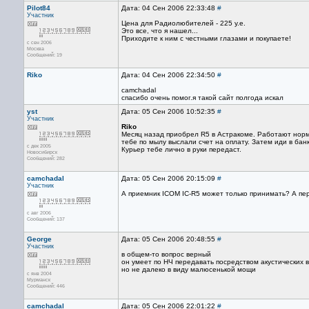
Pilot84
Дата: 04 Сен 2006 22:33:48
#
Участник
Цена для Радиолюбителей - 225 у.е.
Это все, что я нашел...
Приходите к ним с честными глазами и покупаете!
с сен 2006
Москва
Сообщений: 19
Riko
Дата: 04 Сен 2006 22:34:50
#
camchadal
спасибо очень помог.я такой сайт полгода искал
yst
Дата: 05 Сен 2006 10:52:35
#
Участник
Riko
Месяц назад приобрел R5 в Астракоме. Работают норма
тебе по мылу выслали счет на оплату. Затем иди в бан
с дек 2005
Курьер тебе лично в руки передаст.
Новосибирск
Сообщений: 282
camchadal
Дата: 05 Сен 2006 20:15:09
#
Участник
А приемник ICOM IC-R5 может только принимать? А пе
с авг 2006
Сообщений: 137
George
Дата: 05 Сен 2006 20:48:55
#
Участник
в общем-то вопрос верный
он умеет по НЧ передавать посредством акустических 
но не далеко в виду малюсенькой мощи
с янв 2004
Мурманск
Сообщений: 446
camchadal
Дата: 05 Сен 2006 22:01:22
#