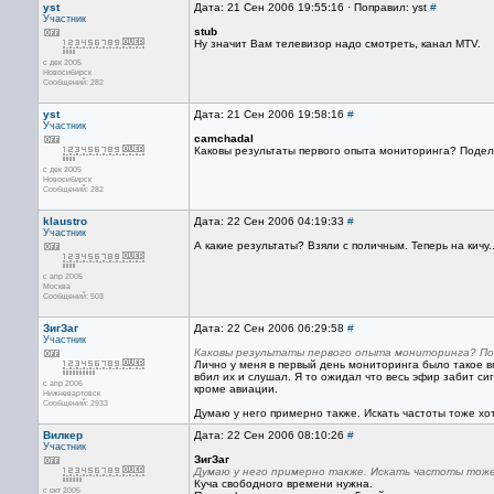
yst
Дата: 21 Сен 2006 19:55:16 · Поправил: yst
#
Участник
stub
Ну значит Вам телевизор надо смотреть, канал MTV.
с дек 2005
Новосибирск
Сообщений: 282
yst
Дата: 21 Сен 2006 19:58:16
#
Участник
camchadal
Каковы результаты первого опыта мониторинга? Подел
с дек 2005
Новосибирск
Сообщений: 282
klaustro
Дата: 22 Сен 2006 04:19:33
#
Участник
А какие результаты? Взяли с поличным. Теперь на кичу..
с апр 2005
Москва
Сообщений: 503
ЗигЗаг
Дата: 22 Сен 2006 06:29:58
#
Участник
Каковы результаты первого опыта мониторинга? По
Лично у меня в первый день мониторинга было такое вп
вбил их и слушал. Я то ожидал что весь эфир забит си
с апр 2006
кроме авиации.
Нижневартовск
Сообщений: 2933
Думаю у него примерно также. Искать частоты тоже хоть
Вилкер
Дата: 22 Сен 2006 08:10:26
#
Участник
ЗигЗаг
Думаю у него примерно также. Искать частоты тоже 
Куча свободного времени нужна.
с окт 2005