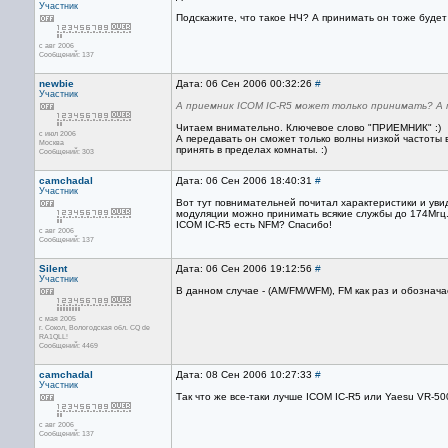
Участник
Подскажите, что такое НЧ? А принимать он тоже будет
с авг 2006
Сообщений: 137
newbie
Дата: 06 Сен 2006 00:32:26
#
Участник
А приемник ICOM IC-R5 может только принимать? А
Читаем внимательно. Ключевое слово "ПРИЕМНИК" :)
с июл 2006
А передавать он сможет только волны низкой частоты в
Москва
принять в пределах комнаты. :)
Сообщений: 303
camchadal
Дата: 06 Сен 2006 18:40:31
#
Участник
Вот тут повнимательней почитал характеристики и уви
модуляции можно принимать всякие службы до 174Мгц. 
ICOM IC-R5 есть NFM? Спасибо!
с авг 2006
Сообщений: 137
Silent
Дата: 06 Сен 2006 19:12:56
#
Участник
В данном случае - (AM/FM/WFM), FM как раз и обознач
с мая 2005
г. Сокол, Вологодская обл. CQ de
RA1QLL!
Сообщений: 4469
camchadal
Дата: 08 Сен 2006 10:27:33
#
Участник
Так что же все-таки лучше ICOM IC-R5 или Yaesu VR-5
с авг 2006
Сообщений: 137