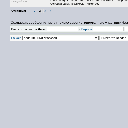
Плюс эфир за последние лет 5 действительно здорово 
Сообщений: 495
Сотовая связь поджимает, чтоб ее...
Страница:
««
»»
1
2
3
4
Создавать сообщения могут только зарегистрированные участники фо
Войти в форум ::
» Логин
»
Пароль
Начало