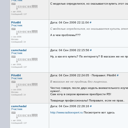
Участник
С моделью определился, но оказывается купить этот с
с авг 2006
Сообщений: 137
Pilot84
Дата: 04 Сен 2006 22:11:04
#
Участник
С моделью определился, но оказывается купить этот
А в чем проблемы???
с сен 2006
Москва
Сообщений: 19
camchadal
Дата: 04 Сен 2006 22:15:56
#
Участник
Ну, а как его купить? По интернету? В магазин же не 
с авг 2006
Сообщений: 137
Pilot84
Дата: 04 Сен 2006 22:24:05 · Поправил: Pilot84
#
Участник
В магазин же не придешь без лицензии.
Честно говоря, после двух недель внимательного изуч
с сен 2006
нужно!..
Москва
Сам хочу в скором времени приобрести R5!
Сообщений: 19
Товарищи профессионалы! Поправьте, если не прав..
camchadal
Дата: 04 Сен 2006 22:28:16
#
Участник
http://www.radioexpert.ru
Посмотрите вот здесь
с авг 2006
Сообщений: 137