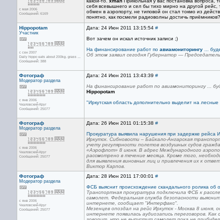
какой-то.
xman
Прикольная у вас постановка вопроса, т
себя всевышнего и сел бы тихо мирно на другой рейс, 
с мая 2006
обмен в аэропорту, не типовой он стал токмо из действ
Сообщений: 6169
понятно, как посмели радиоволны достичь приёмников? 
Hippopotam
Дата: 24 Июн 2011 13:15:54
#
Участник
Вот зачем он искал источник записи ;)
На финансирование работ по
авиамониторингу
... бу
с сен 2007
Об этом заявил сегодня Губернатор — Председател
Daily hippo eats about 200kg. grass ...
Сообщений: 388
Фотограф
Дата: 24 Июн 2011 13:43:39
#
Модератор раздела
На финансирование работ по авиамониторингу ... бу
Hippopotam
с янв 2006
"Иркутская область дополнительно выделит на лесные
Чкаловский-Круг
Сообщений: 25077
Фотограф
Дата: 26 Июн 2011 01:15:38
#
Модератор раздела
Прокуратура выявила нарушения при задержке рейса Ир
Иркутск. Сибновости – Байкало-Ангарская транспор
учету регулярности полетов воздушных судов гражд
с янв 2006
«Аэрофлот» 8 июня. В адрес Международного аэропо
Чкаловский-Круг
рассмотрено в течение месяца. Кроме того, необхо
Сообщений: 25077
для выявления виновных лиц и привлечения их к от
Виктор Карпов.
Фотограф
Дата: 28 Июн 2011 17:00:01
#
Модератор раздела
ФСБ выяснит происхождение скандального ролика об 
Транспортная прокуратура подключила ФСБ к рассл
самолет. Федеральная служба безопасности выяснит,
с янв 2006
интернете, сообщает "Интерфакс".
Чкаловский-Круг
Мезенцев опоздал на рейс Иркутск - Москва 8 июня, 
Сообщений: 25077
интернете появилась аудиозапись переговоров. Как 
говорит, что не выпустит самолет пока не прибудет