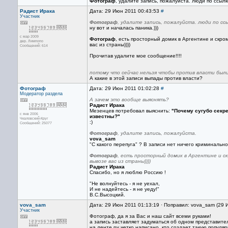
Фотограф
, удалите запись, пожалуйста. люди по ссылк
Радист Ирака
Дата: 29 Июн 2011 00:43:53
#
Участник
Фотограф
, удалите запись, пожалуйста. люди по сс
ну вот и началась паника.)))
с мар 2009
Фотограф
, есть просторный домик в Аргентине и скр
дер. Лимпопо
вас из страны))))
Сообщений: 614
Прочитав удалите мое сообщение!!!!
потому что сейчас нельзя чтобы против власти был
А какие в этой записи выпады против власти?
Фотограф
Дата: 29 Июн 2011 01:02:28
#
Модератор раздела
А зачем это вообще выяснять?
Радист Ирака
Мезенцев потребовал выяснить:
"Почему сугубо секр
с янв 2006
известны?"
Чкаловский-Круг
:)
Сообщений: 25077
Фотограф
, удалите запись, пожалуйста.
vova_sam
"С какого перепуга" ? В записи нет ничего криминально
Фотограф
, есть просторный домик в Аргентине и 
вывозе вас из страны))))
Радист Ирака
Спасибо, но я люблю Россию !
"Не волнуйтесь - я не уехал,
И не надейтесь - я не уеду!"
В.С.Высоцкий.
vova_sam
Дата: 29 Июн 2011 01:13:19 · Поправил: vova_sam (29 
Участник
Фотограф, да я за Вас и наш сайт всеми руками!
а запись заставляет задуматься об одном представите
на ленте ру четко написано, кто создает такую популя