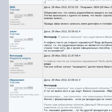
:)
DEN
Дата: 28 Июн 2011 20:51:53 · Поправил: DEN (28 Июн 2
Участник
Общеизвестно, что запись радиообмена каждого из аэ
Утечка произошла с одного из компа, что пишет аэро
компам записи....
с сен 2003
Родина-мать
Правда эфир можно записать имея диктофон в телефоне
Сообщений: 8128
xman
Дата: 28 Июн 2011 20:59:42
#
Участник
Фотограф
"С какого перепуга" они ищут меня в Иркут
А нафига так-то уж открыто нарываться? Ведь фсбшник
с авг 2005
смогут, т.к. эти радиопереговоры не являются гостайно
Вологда
стране тоже нету. Да и кроме официальных способов, 
Сообщений: 2014
не остановятся?
Фотограф
Дата: 28 Июн 2011 21:47:58
#
Модератор раздела
А нафига так-то уж открыто нарываться? Ведь фсбш
xman
Так они сейчас начнут "кошмарить" диспетчеров Иркутс
с янв 2006
Чкаловский-Круг
Сообщений: 25077
Hippopotam
Дата: 28 Июн 2011 22:06:41
#
Участник
Фотограф
"С какого перепуга" они ищут в Иркутской области ? 
А тут не важно кого и где ищут. Важна страшилка - ИЩУ
с сен 2007
Daily hippo eats about 200kg. grass ...
прокуратура
...
как случилось, что переговоры дисп
Сообщений: 388
Фигею с формулировок... если уж прокуратура не знае
Ранее сам губернатор области Дмитрий Мезенцев пр
самолета из-за его опоздания.
Т.е. оказывал давление... тут бы другой прокуратуре в