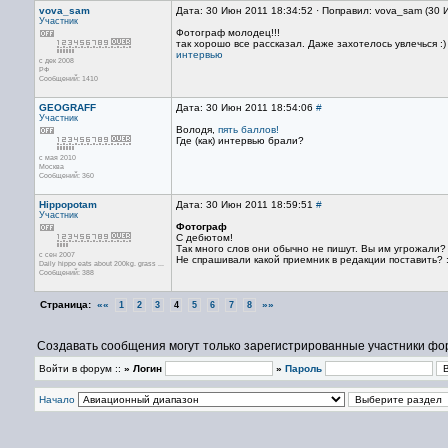
vova_sam
Дата: 30 Июн 2011 18:34:52 · Поправил: vova_sam (30 
Участник
Фотограф молодец!!!
так хорошо все рассказал. Даже захотелось увлечься :)
интервью
с дек 2008
РФ
Сообщений: 1410
GEOGRAFF
Дата: 30 Июн 2011 18:54:06
#
Участник
Володя,
пять баллов!
Где (как) интервью брали?
с мая 2010
Москва
Сообщений: 360
Hippopotam
Дата: 30 Июн 2011 18:59:51
#
Участник
Фотограф
С дебютом!
Так много слов они обычно не пишут. Вы им угрожали? 
с сен 2007
Не спрашивали какой приемник в редакции поставить? :
Daily hippo eats about 200kg. grass ...
Сообщений: 388
Страница:
««
»»
1
2
3
4
5
6
7
8
Создавать сообщения могут только зарегистрированные участники фо
Войти в форум ::
» Логин
»
Пароль
Начало