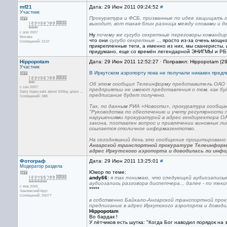
mf21
Дата: 29 Июн 2011 09:24:52
#
Участник
Прокуратура и ФСБ, призванные по идее защищать 
выходит, вот такая блин разница между словами и д
с апр 2007
Ну
почему же сугубо секретные переговоры командир
Москва
что они
сугубо секретные
... просто из-за очень мощ
Сообщений: 3137
прикрепленные теги, а именно из них, мы сканеристы,
придумано, еще со времён легендарной ЭНИГМЫ и РБМ
Hippopotam
Дата: 29 Июн 2011 12:52:27 · Поправил: Hippopotam (2
Участник
В Иркутском аэропорту пока не получали никаких пред
Об этом сообщил Телеинформу представитель ОАО «
с сен 2007
предприятии не имеют представления о том, как бу
Daily hippo eats about 200kg. grass ...
предписание будет получено.
Сообщений: 388
Так, по данным РИА «Новости», прокуратура сообща
"Руководства по обеспечению и учету регулярности 
нарушениями прокуратурой в адрес гендиректора О
закона, поставлен вопрос и привлечении виновных л
ссылается столичное информагентство.
На сегодняшний день это сообщение процитировано 
Ангарской транспортной прокуратуре Телеинформ
адрес Иркутского аэропорта и доводилась ли инфо
Фотограф
Дата: 29 Июн 2011 13:25:01
#
Модератор раздела
Юмор по теме:
andy66
:
я так понимаю, что следующей аудиозаписью
аудиозапись разговора диспетчера... далее - по текс
с янв 2006
*****
Чкаловский-Круг
Сообщений: 25077
в собственно Байкало-Ангарской транспортной прок
предписание в адрес Иркутского аэропорта и доводи
Hippopotam
Во бардак !
У лётчиков есть шутка: "Когда Бог наводил порядок на