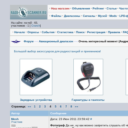
·
Наш магазин
·
Объявления
·
Рейтинг
·
Статьи
·
Част
·
Файлы
·
Диапазоны
·
Сигналы
·
Музей
·
Mods
·
LPD-
На сайте: гостей - 63,
участников - 1 [
Crunch
]
·
Начало
·
Опросы
·
События
·
Статистика
·
Поиск
·
Регистрация
·
Правила
·
FA
Форум
—›
Авиационный диапазон
—›
Очень интересный момент (Андре
Большой выбор аксессуаров для радиостанций и приемников!
Зарядные устройства
Гарнитуры и тангенты
Страница:
««
»»
1
2
3
4
5
6
7
8
Автор
Сообщение
Mesh
Дата: 23 Июн 2011 23:59:42
#
Участник
Фотограф
Да не, ну как можно запретить слушать об 