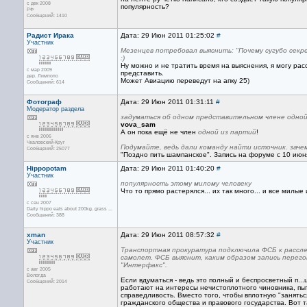
с дек 2008
популярность?
РФ
Сообщений: 1410
Радист Ирака
Дата: 29 Июн 2011 01:25:02
#
Участник
Мезенцев потребовал выяснить: "Почему сугубо сек
:)
Ну можно и не тратить время на выяснения, я могу рас
с мар 2009
представить.
дер. Лимпопо
Может Авиацию переведут на апку 25)
Сообщений: 614
Фотограф
Дата: 29 Июн 2011 01:31:11
#
Модератор раздела
задуматься об одном представительном члене одной
vova_sam
А он пока ещё не член
одной из партий
!
с янв 2006
Чкаловский-Круг
Подумайте, ведь дали команду найти источник. заче
Сообщений: 25077
"Поздно пить шампанское". Запись на форуме с 10 июн
Hippopotam
Дата: 29 Июн 2011 01:40:20
#
Участник
популярность этому милому человеку
Что то прямо растерялся... их так много... и все милые 
с сен 2007
Daily hippo eats about 200kg. grass ...
Сообщений: 388
xman
Дата: 29 Июн 2011 08:57:32
#
Участник
Транспортная прокуратура подключила ФСБ к рассл
самолет. ФСБ выяснит, каким образом запись перег
"Интерфакс".
с авг 2005
Вологда
Если вдуматься - ведь это полный и беспросветный п..
Сообщений: 2014
работают на интересы нечистоплотного чиновника, пыт
справедливость. Вместо того, чтобы вплотную "занять
гражданского общества и правового государства. Вот 