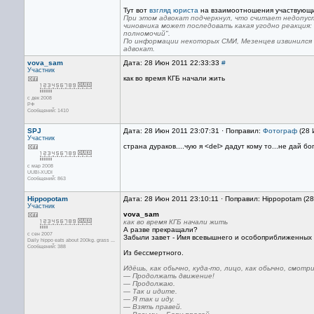
Тут вот
взгляд юриста
на взаимоотношения участвующи
При этом адвокат подчеркнул, что считает недопус
чиновника может последовать какая угодно реакция: 
полномочий".
По информации некоторых СМИ, Мезенцев извинился п
адвокат.
vova_sam
Дата: 28 Июн 2011 22:33:33
#
Участник
как во время КГБ начали жить
с дек 2008
РФ
Сообщений: 1410
SPJ
Дата: 28 Июн 2011 23:07:31 · Поправил:
Фотограф
(28 
Участник
страна дураков....чую я <del> дадут кому то...не дай бо
с мар 2008
UUBI-XUDI
Сообщений: 863
Hippopotam
Дата: 28 Июн 2011 23:10:11 · Поправил: Hippopotam (2
Участник
vova_sam
как во время КГБ начали жить
А разве прекращали?
с сен 2007
Забыли завет - Имя всевышнего и особоприближенных 
Daily hippo eats about 200kg. grass ...
Сообщений: 388
Из бессмертного.
Идёшь, как обычно, куда-то, лицо, как обычно, смотр
— Продолжать движение!
— Продолжаю.
— Так и идите.
— Я так и иду.
— Взять правей.