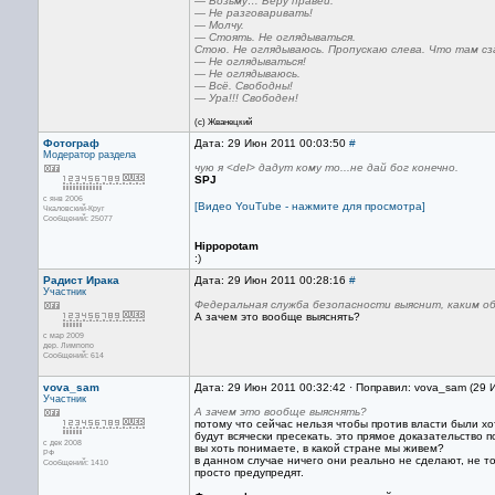
— Возьму… Беру правей.
— Не разговаривать!
— Молчу.
— Стоять. Не оглядываться.
Стою. Не оглядываюсь. Пропускаю слева. Что там сз
— Не оглядываться!
— Не оглядываюсь.
— Всё. Свободны!
— Ура!!! Свободен!
(с) Жванецкий
Фотограф
Дата: 29 Июн 2011 00:03:50
#
Модератор раздела
чую я <del> дадут кому то...не дай бог конечно.
SPJ
с янв 2006
[Видео YouTube - нажмите для просмотра]
Чкаловский-Круг
Сообщений: 25077
Hippopotam
:)
Радист Ирака
Дата: 29 Июн 2011 00:28:16
#
Участник
Федеральная служба безопасности выяснит, каким о
А зачем это вообще выяснять?
с мар 2009
дер. Лимпопо
Сообщений: 614
vova_sam
Дата: 29 Июн 2011 00:32:42 · Поправил: vova_sam (29 
Участник
А зачем это вообще выяснять?
потому что сейчас нельзя чтобы против власти были хо
будут всячески пресекать. это прямое доказательство 
с дек 2008
вы хоть понимаете, в какой стране мы живем?
РФ
в данном случае ничего они реально не сделают, не то
Сообщений: 1410
просто предупредят.