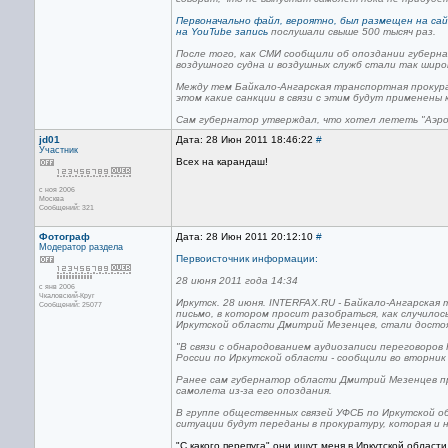
Первоначально файл, вероятно, был размещен на са
на YouTube запись
послушали свыше 500 тысяч раз.
После того, как СМИ сообщили об опоздании губерн
воздушного судна и воздушных служб стали так широ
Между тем Байкало-Ангарская транспортная прокура
этом какие санкции в связи с этим будут применены 
Сам губернатор утверждал, что хотел лететь "Аэр
jd01
Дата: 28 Июн 2011 18:46:22
#
Участник
Всех на карандаш!
с ноя 2006
Москва
Сообщений: 321
Фотограф
Дата: 28 Июн 2011 20:12:10
#
Модератор раздела
Первоисточник информации:
28 июня 2011 года 14:34
с янв 2006
Чкаловский-Круг
Иркутск. 28 июня. INTERFAX.RU - Байкало-Ангарская
Сообщений: 25077
письмо, в котором просит разобраться, как случило
Иркутской области Дмитрий Мезенцев, стали дост
"В связи с обнародованием аудиозаписи переговоро
России по Иркутской области - сообщили во вторни
Ранее сам губернатор области Дмитрий Мезенцев пр
самолета из-за его опоздания.
В группе общественных связей УФСБ по Иркутской о
ситуации будут переданы в прокуратуру, которая и 
"С какого перепуга" они ищут меня в Иркутской области 