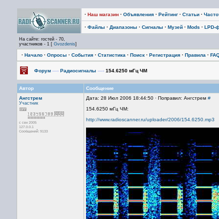
·
Наш магазин
·
Объявления
·
Рейтинг
·
Статьи
·
Част
·
Файлы
·
Диапазоны
·
Сигналы
·
Музей
·
Mods
·
LPD-
На сайте: гостей - 70,
участников - 1 [
Gvozdenis
]
·
Начало
·
Опросы
·
События
·
Статистика
·
Поиск
·
Регистрация
·
Правила
·
FA
Форум
—›
Радиосигналы
—›
154.6250 мГц ЧМ
Автор
Сообщение
Ангстрем
Дата: 28 Июл 2006 18:44:50 · Поправил: Ангстрем
#
Участник
154.6250 мГц ЧМ:
http://www.radioscanner.ru/uploader/2006/154.6250.mp3
с сен 2005
127.0.0.1
Сообщений: 9133