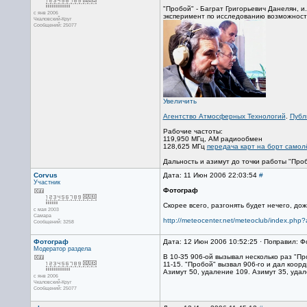
"Пробой" - Баграт Григорьевич Данелян, 
с янв 2006
эксперимент по исследованию возможносте
Чкаловский-Круг
Сообщений: 25077
Увеличить
Агентство Атмосферных Технологий
.
Публ
Рабочие частоты:
119,950 МГц, АМ радиообмен
128,625 МГц
передача карт на борт самол
Дальность и азимут до точки работы "Проб
Corvus
Дата: 11 Июн 2006 22:03:54
#
Участник
Фотограф
Скорее всего, разгонять будет нечего, до
с мая 2003
Самара
http://meteocenter.net/meteoclub/index.php
Сообщений: 3258
Фотограф
Дата: 12 Июн 2006 10:52:25 · Поправил: 
Модератор раздела
В 10-35 906-ой вызывал несколько раз "Пр
11-15. "Пробой" вызвал 906-го и дал коорд
Азимут 50, удаление 109. Азимут 35, удал
с янв 2006
Чкаловский-Круг
Сообщений: 25077