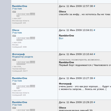
RamblerOne
Дата: 11 Июн 2009 12:57:38
#
Участник
Olexx
спасибо за инфу... но хотелось бы не тока 
с мая 2007
Московская область
Сообщений: 428
Olexx
Дата: 11 Июн 2009 13:04:01
#
Участник
RamblerOne
Вот
с мая 2006
Москва
Сообщений: 3080
Фотограф
Дата: 11 Июн 2009 13:10:44
#
Модератор раздела
хотелось посмотреть возможно...
RamblerOne
Первый борт поднимается с Чкаловского оч
с янв 2006
Чкаловский-Круг
Сообщений: 25077
RamblerOne
Дата: 11 Июн 2009 13:27:39
#
Участник
Фотограф
очень рано - это как раз хорошо..... буде
с момента запуска.... боюсь не успею. (
с мая 2007
Московская область
Сообщений: 428
RamblerOne
Дата: 11 Июн 2009 13:29:20
#
Участник
Olexx
повторная волна оваций ))))