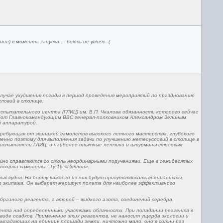
е) с момента запуска.... боюсь не успею. (
случае ухудшения погоды в период проведения мероприятий по празднованию
ловий в столице.
спытательного центра (ГЛИЦ) им. В.П. Чкалова обязанности которого сейчас
работ Главнокомандующим ВВС генерал-полковником Александром Зелиным
й аппаратурой.
требующая от экипажей самолетов высокого летного мастерства, глубокого
енно поэтому для выполнения задачи по улучшению метеоусловий в столице в
-испытатели ГЛИЦ, и наиболее опытные летчики и штурманы строевых
ешно справляются со столь неординарными поручениями. Еще в семидесятых
овщика самолеты - Ту-16 «Циклон».
ых судов. На борту каждого из них будут присутствовать специалисты,
р экипажа. Он выберет маршрут полета для наиболее эффективного
разного реагента, а второй – жидкого азота, соединений серебра.
ента над определенными участками облачности. При попадании реагента в
виде осадков. Применение этих реагентов, не наносит ущерба экологии и
 выпадающих на единицу площади земли, ничтожно мало, оно в сотни раз