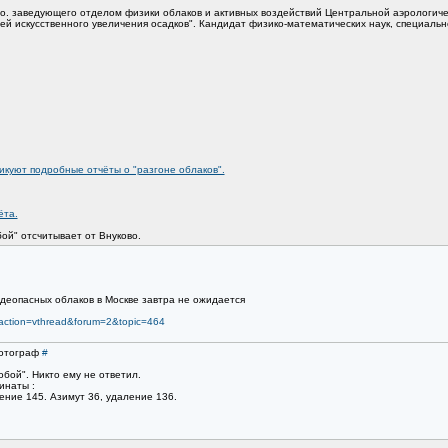
и.о. заведующего отделом физики облаков и активных воздействий Центральной аэрологич
й искусственного увеличения осадков". Кандидат физико-математических наук, специальн
икуют подробные отчёты о "разгоне облаков".
ёта.
ой" отсчитывает от Внуково.
ждеопасных облаков в Москве завтра не ожидается
?action=vthread&forum=2&topic=464
Фотограф
#
обой". Никто ему не ответил.
инаты :
ение 145. Азимут 36, удаление 136.