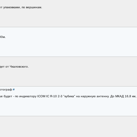
ет упаковками, по вершинам.
00м.
дет от Чкаловского.
Фотограф
#
е будет - по индикатору ICOM IC R-10 2-3 "кубика" на наружную антенну. До МКАД 16,8 км,