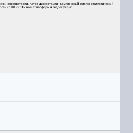
еской обсерватории. Автор диссертации "Комплексный физико-статистический
ость 25.00.29 "Физика атмосферы и гидросферы".