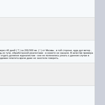
 40 дней ( ? ) за 200-500 км. ( ! ) от Москвы , в той стороне, куда дул ветер ,
дь из тучи, обработанной реагентами - в сюжете не сказали. В качестве примера
о отдать должное журналистам - они не поленились узнать о данном случае в
демии гепатита врачи даже не захотели говорить.