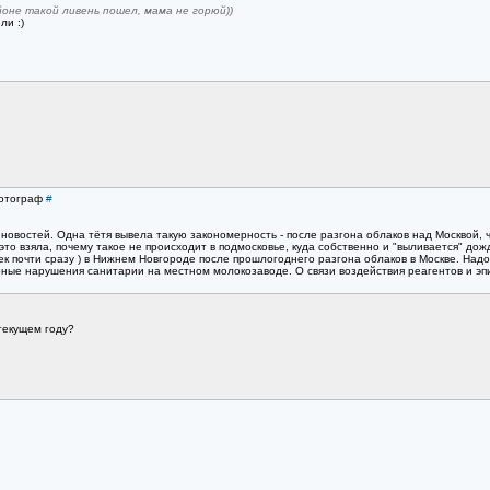
йоне такой ливень пошел, мама не горюй))
ли :)
Фотограф
#
овостей. Одна тётя вывела такую закономерность - после разгона облаков над Москвой, через
это взяла, почему такое не происходит в подмосковье, куда собственно и "выливается" дож
ек почти сразу ) в Нижнем Новгороде после прошлогоднего разгона облаков в Москве. Над
ные нарушения санитарии на местном молокозаводе. О связи воздействия реагентов и эпи
текущем году?