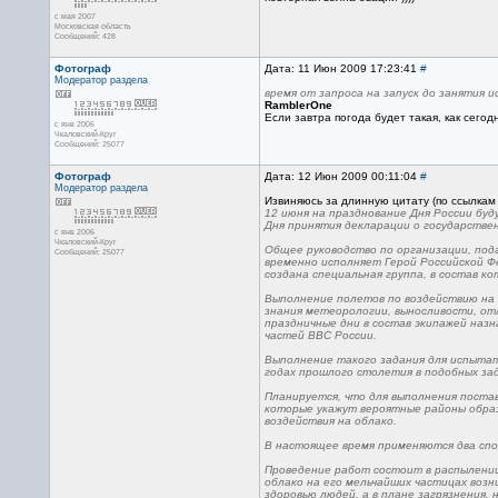
с мая 2007
Московская область
Сообщений: 428
Фотограф
Дата: 11 Июн 2009 17:23:41
#
Модератор раздела
время от запроса на запуск до занятия и
RamblerOne
Если завтра погода будет такая, как сегод
с янв 2006
Чкаловский-Круг
Сообщений: 25077
Фотограф
Дата: 12 Июн 2009 00:11:04
#
Модератор раздела
Извиняюсь за длинную цитату (по ссылкам 
12 июня на празднование Дня России буд
Дня принятия декларации о государстве
с янв 2006
Чкаловский-Круг
Общее руководство по организации, под
Сообщений: 25077
временно исполняет Герой Российской Ф
создана специальная группа, в состав к
Выполнение полетов по воздействию на 
знания метеорологии, выносливости, от
праздничные дни в состав экипажей на
частей ВВС России.
Выполнение такого задания для испытат
годах прошлого столетия в подобных за
Планируется, что для выполнения постав
которые укажут вероятные районы обра
воздействия на облако.
В настоящее время применяются два спос
Проведение работ состоит в распылении
облако на его мельчайших частицах воз
здоровью людей, а в плане загрязнения,