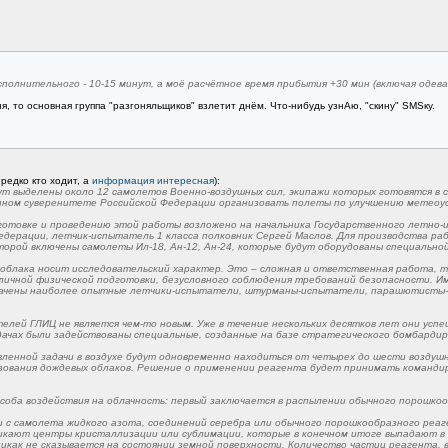
сполнительного - 10-15 минут, а моё расчётное время прибытия +30 мин (включая одевани
ня, то основная группа "разгоняльщиков" взлетит днём. Что-нибудь узнАю, "скину" SMSку.
редко кто ходит, а
информация интересная
):
ут выделены около 12 самолетов Военно-воздушных сил, экипажи которых готовятся в 
нном суверенитете Российской Федерации организовать полеты по улучшению метеоус
готовке и проведению этой работы возложено на начальника Государственного летно-и
едерации, летчик-испытатель 1 класса полковник Сергей Маслов. Для производства 
оторой включены самолеты Ил-18, Ан-12, Ан-24, которые будут оборудованы специально
облака носит исследовательский характер. Это – сложная и ответственная работа, 
личной физической подготовки, безусловного соблюдения требований безопасности. Им
значены наиболее опытные летчики-испытатели, штурманы-испытатели, парашютисты
елей ГЛИЦ не является чем-то новым. Уже в течение нескольких десятков лет они усп
дачах были задействованы специальные, созданные на базе стратегического бомбардир
ленной задачи в воздухе будут одновременно находиться от четырех до шести воздушн
зования дождевых облаков. Решение о применении реагента будет принимать команди
оба воздействия на облачность: первый заключается в распылении обычного порошкооб
 с самолета жидкого азота, соединений серебра или обычного порошкообразного реаг
никают центры кристаллизации или сублимации, которые в конечном итоге выпадают в 
 никак не сказывается на состоянии земной поверхности. Количество частиц реагента,