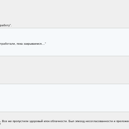
работу".
отработали, пока закрываемся...."
 Все же пропустили здоровый клок облачности. Был эпизод несогласованности и преложени
?