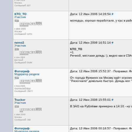
с сен 2005
Москва
Сообщений: 527
KTO_TO
Дата: 12 Июн 2006 14:26:54
#
Участник
молодцы, хорошо поработали, у нас в рай
с фев 2004
Москва
Сообщений: 1073
nemo2
Дата: 12 Июн 2006 14:51:14
#
Участник
KTO_TO
+1
Речной, местами дождь :), видно как в СЗ
с сен 2004
местный
Сообщений: 3589
Фотограф
Дата: 12 Июн 2006 15:52:37 · Поправил: 
Модератор раздела
От города Фрязино на Москву идёт огромн
"Разогнали" довольно быстро. Дождь мог 
с янв 2006
Чкаловский-Круг
Сообщений: 25077
Tracker
Дата: 12 Июн 2006 15:55:01
#
Участник
В ЗАО на Рублёвке примерно в 14:10 - ну 
с июл 2003
Москва
Сообщений: 332
Фотограф
Дата: 13 Июн 2006 00:18:57 · Поправил: 
Модератор раздела