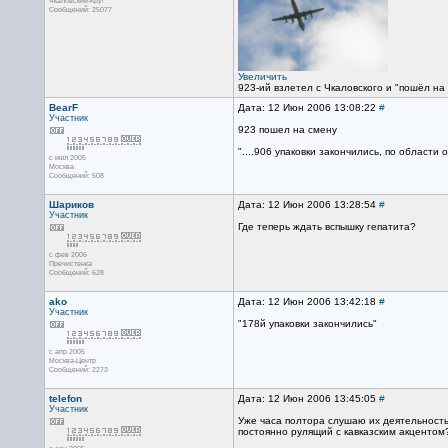
Чкаловский-Круг
Сообщений: 25077
Увеличить
923-ий взлетел с Чкаловского и "пошёл на 
BearF
Дата: 12 Июн 2006 13:08:22
#
Участник
923 пошел на смену
"....906 упаковки закончились, по области 
с июл 2005
Москва
Сообщений: 508
Шариков
Дата: 12 Июн 2006 13:28:54
#
Участник
Где теперь ждать вспышку гепатита?
с фев 2006
Пречистенка
Сообщений: 628
ako
Дата: 12 Июн 2006 13:42:18
#
Участник
"178й упаковки закончились"
с апр 2005
Москва-Центр
Сообщений: 2273
telefon
Дата: 12 Июн 2006 13:45:05
#
Участник
Уже часа полтора слушаю их деятельность.
постоянно рулящий с кавказским акцентом