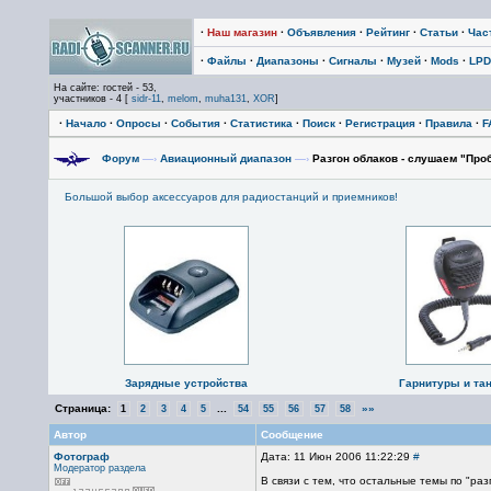
·
Наш магазин
·
Объявления
·
Рейтинг
·
Статьи
·
Час
·
Файлы
·
Диапазоны
·
Сигналы
·
Музей
·
Mods
·
LPD
На сайте: гостей - 53,
участников - 4 [
sidr-11
,
melom
,
muha131
,
XOR
]
·
Начало
·
Опросы
·
События
·
Статистика
·
Поиск
·
Регистрация
·
Правила
·
F
Форум
—›
Авиационный диапазон
—›
Разгон облаков - слушаем "Про
Большой выбор аксессуаров для радиостанций и приемников!
Зарядные устройства
Гарнитуры и та
Страница:
...
»»
1
2
3
4
5
54
55
56
57
58
Автор
Сообщение
Фотограф
Дата: 11 Июн 2006 11:22:29
#
Модератор раздела
В связи с тем, что остальные темы по "ра