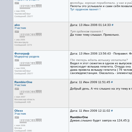
молодцы, хорошо поработали, у нас в ра
Пилоты это услышали и сами себя похвали
Тут орденом пахнет !
с янв 2006
Чкаловский-Круг
Сообщений: 25077
ako
Дата: 13 Июн 2006 01:14:33
#
Участник
Тут орденом пахнет !
Да тоже тему слышал. Прикольно.
с апр 2005
Москва-Центр
Сообщений: 2273
Фотограф
Дата: 13 Июн 2006 13:56:43 · Поправил: 
Модератор раздела
Где теперь ждать вспышку гепатита?
Видел я этот сюжетик в одном из выпусков н
происходит вспышка гепатита. Откуда она 
с янв 2006
дама привела вспышку гепатита ( 76 челов
Чкаловский-Круг
санэпидемстанции. Оказалось - элементар
Сообщений: 25077
RamblerOne
Дата: 11 Июн 2009 11:51:45
#
Участник
Добрый день. А что слышно на эту тему в 
с мая 2007
Московская область
Сообщений: 428
Olexx
Дата: 11 Июн 2009 12:11:02
#
Участник
RamblerOne
Думаю,слышно будет завтра на 124,45:))
с мая 2006
Москва
Сообщений: 3080