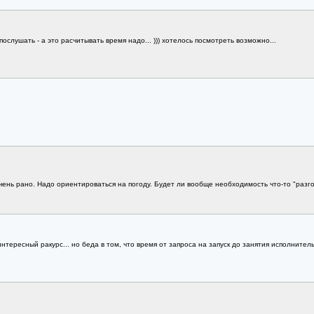
послушать - а это расчитывать время надо... ))) хотелось посмотреть возможно...
ень рано. Надо ориентироваться на погоду. Будет ли вообще необходимость что-то "разгон
т интересный ракурс... но беда в том, что время от запроса на запуск до занятия исполните