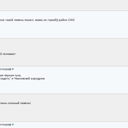
оне такой ливень пошел, мама не горюй)) район САО
АО поливает
Фотограф
#
ая чёрная туча.
"задеть" и Чкаловский аэродром.
очень сильный ливень!
Фотограф
#