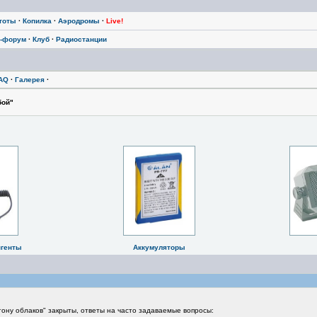
тоты
·
Копилка
·
Аэродромы
·
Live!
-форум
·
Клуб
·
Радиостанции
AQ
·
Галерея
·
бой"
нгенты
Аккумуляторы
згону облаков" закрыты, ответы на часто задаваемые вопросы: