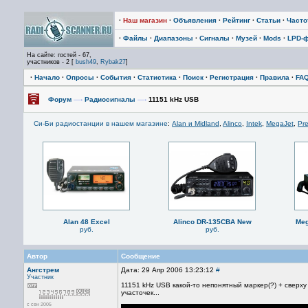
·
Наш магазин
·
Объявления
·
Рейтинг
·
Статьи
·
Част
·
Файлы
·
Диапазоны
·
Сигналы
·
Музей
·
Mods
·
LPD-
На сайте: гостей - 67,
участников - 2 [
bush49
,
Rybak27
]
·
Начало
·
Опросы
·
События
·
Статистика
·
Поиск
·
Регистрация
·
Правила
·
FA
Форум
—›
Радиосигналы
—›
11151 kHz USB
Си-Би радиостанции в нашем магазине
:
Alan и Midland
,
Alinco
,
Intek
,
MegaJet
,
Pre
Alan 48 Excel
Alinco DR-135CBA New
Meg
руб.
руб.
Автор
Сообщение
Ангстрем
Дата: 29 Апр 2006 13:23:12
#
Участник
11151 kHz USB какой-то непонятный маркер(?) + свер
участочек...
с сен 2005