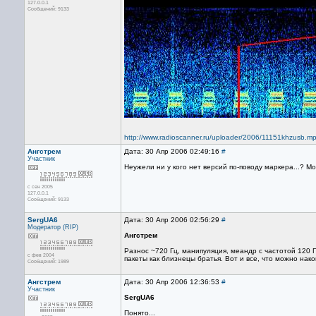
127.0.0.1
Сообщений: 9133
http://www.radioscanner.ru/uploader/2006/11151khzusb.m
Ангстрем
Дата: 30 Апр 2006 02:49:16
#
Участник
Неужели ни у кого нет версий по-поводу маркера...? Мо
с сен 2005
127.0.0.1
Сообщений: 9133
SergUA6
Дата: 30 Апр 2006 02:56:29
#
Модератор (RIP)
Ангстрем
Разнос ~720 Гц, манипуляция, меандр с частотой 120 Г
с фев 2004
пакеты как близнецы братья. Вот и все, что можно нако
Сообщений: 1989
Ангстрем
Дата: 30 Апр 2006 12:36:53
#
Участник
SergUA6
Понято...