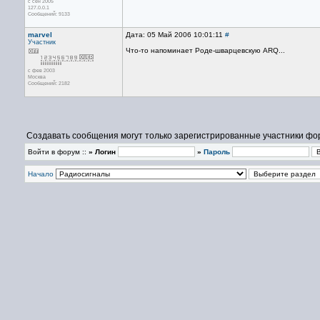
с сен 2005
127.0.0.1
Сообщений: 9133
marvel
Дата: 05 Май 2006 10:01:11
#
Участник
Что-то напоминает Роде-шварцевскую ARQ...
с фев 2003
Москва
Сообщений: 2182
Создавать сообщения могут только зарегистрированные участники фо
Войти в форум ::
» Логин
»
Пароль
Начало