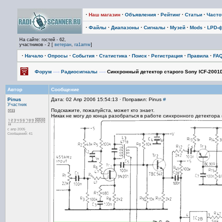
·
Наш магазин
·
Объявления
·
Рейтинг
·
Статьи
·
Част
·
Файлы
·
Диапазоны
·
Сигналы
·
Музей
·
Mods
·
LPD-
На сайте: гостей - 62,
участников - 2 [
ветеран
,
ra1amw
]
·
Начало
·
Опросы
·
События
·
Статистика
·
Поиск
·
Регистрация
·
Правила
·
FA
Форум
—›
Радиосигналы
—›
Синхронный детектор старого Sony ICF-2001D
Автор
Сообщение
Pinus
Дата: 02 Апр 2006 15:54:13 · Поправил: Pinus
#
Участник
Подскажите, пожалуйста, может кто знает.
Никак не могу до конца разобраться в работе синхронного детектора (
с апр 2005
Сообщений: 41