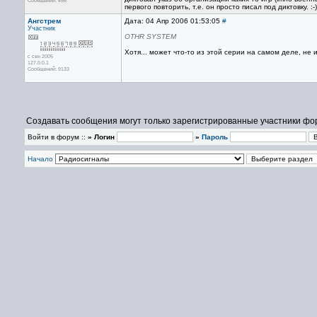
Сообщений: 456
первого повторить, т.е. он просто писал под диктовку. :
Ангстрем
Дата: 04 Апр 2006 01:53:05
#
Участник
OTHR SYSTEM
Хотя... может что-то из этой серии на самом деле, не 
с сен 2005
127.0.0.1
Сообщений: 9133
Создавать сообщения могут только зарегистрированные участники фо
Войти в форум ::
» Логин
»
Пароль
Начало