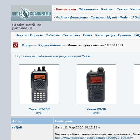
·
Наш магазин
·
Объявления
·
Рейтинг
·
Статьи
·
Част
·
Файлы
·
Диапазоны
·
Сигналы
·
Музей
·
Mods
·
LPD-
На сайте: гостей - 50,
участников - 0
·
Начало
·
Опросы
·
События
·
Статистика
·
Поиск
·
Регистрация
·
Правила
·
FA
Форум
—›
Радиосигналы
—›
Может кто уже слышал 10.396 USB
Портативные любительские радиостанции
Yaesu
Yaesu FT-60R
Yaesu VX-3R
руб.
руб.
Автор
Сообщение
ra9juli
Дата: 11 Мар 2006 16:12:19
#
Честно пробовал найти в копилке, не получилось.. М
http://www.radioscanner.ru/uploader/2006/10.396.wav