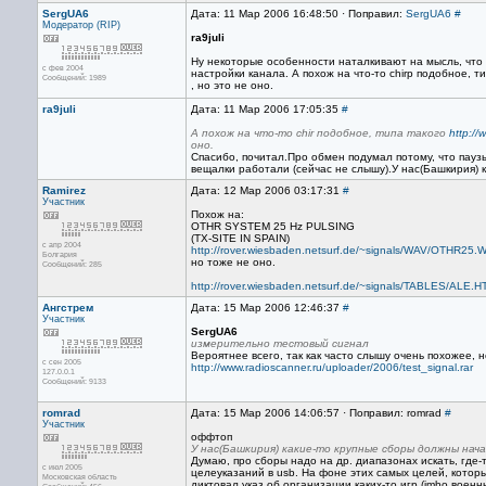
SergUA6
Дата: 11 Мар 2006 16:48:50 · Поправил:
SergUA6
#
Модератор (RIP)
ra9juli
Ну некоторые особенности наталкивают на мысль, что 
с фев 2004
настройки канала. А похож на что-то chirp подобное, т
Сообщений: 1989
, но это не оно.
ra9juli
Дата: 11 Мар 2006 17:05:35
#
А похож на что-то chir подобное, типа такого
http:/
оно.
Спасибо, почитал.Про обмен подумал потому, что пау
вещалки работали (сейчас не слышу).У нас(Башкирия) к
Ramirez
Дата: 12 Мар 2006 03:17:31
#
Участник
Похож на:
OTHR SYSTEM 25 Hz PULSING
(TX-SITE IN SPAIN)
с апр 2004
http://rover.wiesbaden.netsurf.de/~signals/WAV/OTHR25.
Болгария
но тоже не оно.
Сообщений: 285
http://rover.wiesbaden.netsurf.de/~signals/TABLES/ALE.
Ангстрем
Дата: 15 Мар 2006 12:46:37
#
Участник
SergUA6
измерительно тестовый сигнал
Вероятнее всего, так как часто слышу очень похожее, н
с сен 2005
http://www.radioscanner.ru/uploader/2006/test_signal.rar
127.0.0.1
Сообщений: 9133
romrad
Дата: 15 Мар 2006 14:06:57 · Поправил: romrad
#
Участник
оффтоп
У нас(Башкирия) какие-то крупные сборы должны нача
Думаю, про сборы надо на др. диапазонах искать, где-т
с июл 2005
целеуказаний в usb. На фоне этих самых целей, которы
Московская область
диктовал указ об организации каких-то игр (imho воен