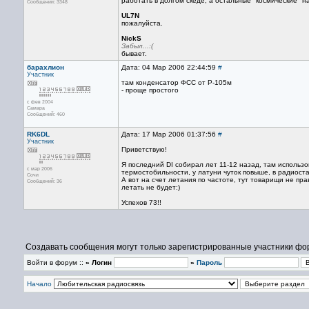
работать в долгом скеде, а остальные "космические" на
Сообщений: 3348
UL7N
пожалуйста.
NickS
Забыл...:(
бывает.
барахлион
Дата: 04 Мар 2006 22:44:59
#
Участник
там конденсатор ФСС от Р-105м
- проще простого
с фев 2004
Самара
Сообщений: 460
RK6DL
Дата: 17 Мар 2006 01:37:56
#
Участник
Приветствую!
Я последний DI собирал лет 11-12 назад, там использо
с мар 2006
термостобильности, у латуни чуток повыше, в радиоста
Сочи
А вот на счет летания по частоте, тут товарищи не прав
Сообщений: 36
летать не будет:)
Успехов 73!!
Создавать сообщения могут только зарегистрированные участники фо
Войти в форум ::
» Логин
»
Пароль
Начало