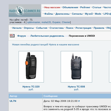
·
Наш магазин
·
Объявления
·
Рейтинг
·
Статьи
·
Част
·
Файлы
·
Диапазоны
·
Сигналы
·
Музей
·
Mods
·
LPD-
На сайте: гостей - 73,
участников - 4 [
spbtvmaster
,
muha131
,
Evpator
,
Chester
]
·
Начало
·
Опросы
·
События
·
Статистика
·
Поиск
·
Регистрация
·
Правила
·
FA
Форум
—›
Любительская радиосвязь
—›
Переменник в UW3DI
Новая линейка радиостанций Hytera в нашем магазине
Hytera TC-320
Hytera TC-508
руб.
руб.
Автор
Сообщение
UL7N
Дата: 02 Мар 2006 19:21:00
#
Вопрос к тем кто когда то собирал трансивер UW3DI е
его заменить на родной 5-35 и вроде что то похожее е