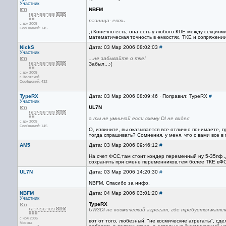
Участник
NBFM
разница- есть
с дек 2005
Сообщений: 145
;) Конечно есть, она есть у любого КПЕ между секциям
математическая точность в емкостях, ТКЕ и сопряжении
NickS
Дата: 03 Мар 2006 08:02:03
#
Участник
...не забывайте о тке!
Забыл...:(
с дек 2005
г. Волжский
Сообщений: 432
TypeRX
Дата: 03 Мар 2006 08:09:46 · Поправил: TypeRX
#
Участник
UL7N
а ты не умничай если схему DI не видел
с дек 2005
Сообщений: 145
О, извините, вы оказывается все отлично понимаете, пр
тогда спрашивать? Сомнения, у меня, что с вами все в 
AM5
Дата: 03 Мар 2006 09:46:12
#
На счет ФСС,там стоит кондер переменный ну 5-35пф 
сохранить при смене переменников,тем более ТКЕ вФСС
UL7N
Дата: 03 Мар 2006 14:20:30
#
NBFM. Спасибо за инфо.
NBFM
Дата: 04 Мар 2006 03:01:20
#
Участник
TypeRX
UW3DI не космический агрегат, где требуется матем
с ноя 2005
вот от того, любезный, "не космические агрегаты", сд
Москва