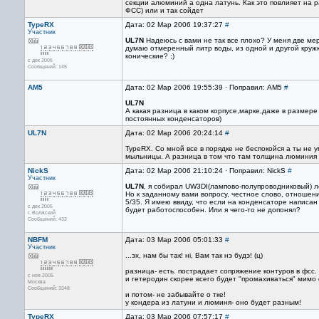
секции алюминий а одна латунь. Как это повлияет на 
ФСС) или и так сойдет
TypeRX
Дата: 02 Мар 2006 19:37:27
#
Участник
UL7N
Надеюсь с вами не так все плохо? У меня две мер
думаю отмеренный литр воды, из одной и другой кружки 
конические? ;)
с дек 2005
Сообщений: 145
AM5
Дата: 02 Мар 2006 19:55:39 · Поправил: AM5
#
UL7N
А какая разница в каком корпусе,марке,даже в размер
постоянных конденсаторов)
UL7N
Дата: 02 Мар 2006 20:24:14
#
TypeRX. Со мной все в порядке не беспокойся а ты не у
мыльницы. А разница в том что там толщина люминия и
NickS
Дата: 02 Мар 2006 21:10:24 · Поправил: NickS
#
Участник
UL7N
, я собирал UW3DI(лампово-полупроводниковый) л
Но к заданному вами вопросу, честное слово, отношения
5/35. Я имею ввиду, что если на конденсаторе написан 
с дек 2005
будет работоспособен. Или я чего-то не допонял?
г. Волжский
Сообщений: 432
NBFM
Дата: 03 Мар 2006 05:01:33
#
Участник
...эх, нам бы так! нi, Вам так нэ будэ! (ц)
разница- есть. пострадает сопряжение контуров в фсс.
с ноя 2005
и гетеродин скорее всего будет "промахиваться" мимо 
Москва
Сообщений: 3348
и потом- не забывайте о тке!
у кондера из латуни и люминя- оно будет разным!
TypeRX
Дата: 03 Мар 2006 07:57:17
#