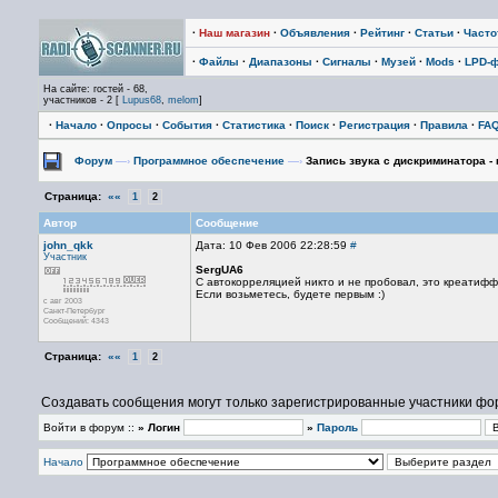
·
Наш магазин
·
Объявления
·
Рейтинг
·
Статьи
·
Част
·
Файлы
·
Диапазоны
·
Сигналы
·
Музей
·
Mods
·
LPD-
На сайте: гостей - 68,
участников - 2 [
Lupus68
,
melom
]
·
Начало
·
Опросы
·
События
·
Статистика
·
Поиск
·
Регистрация
·
Правила
·
FA
Форум
—›
Программное обеспечение
—›
Запись звука с дискриминатора -
Страница:
««
1
2
Автор
Сообщение
john_qkk
Дата: 10 Фев 2006 22:28:59
#
Участник
SergUA6
C автокорреляцией никто и не пробовал, это креатифф
Если возьметесь, будете первым :)
с авг 2003
Санкт-Петербург
Сообщений: 4343
Страница:
««
1
2
Создавать сообщения могут только зарегистрированные участники фо
Войти в форум ::
» Логин
»
Пароль
Начало