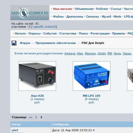
·
Наш магазин
·
Объявления
·
Рейтинг
·
Статьи
·
Част
·
Файлы
·
Диапазоны
·
Сигналы
·
Музей
·
Mods
·
LPD-
На сайте: гостей - 67,
участников - 2 [
Lupus68
,
muha131
]
·
Начало
·
Опросы
·
События
·
Статистика
·
Поиск
·
Регистрация
·
Правила
·
FA
Форум
—›
Программное обеспечение
—›
FSK Для Delphi
Блоки питания для радиотехники
:
Ajetrays
,
Alan
,
Manson
,
Optim
,
RM
,
Vega
,
Yaesu
,
Alan K35
RM LPS 105
(1 Ампер)
(5 Ампер)
руб.
руб.
Страница:
««
1
2
Автор
Сообщение
shef
Дата: 11 Апр 2006 13:52:21
#