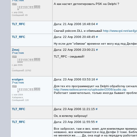
Участник
А как насчет детектировать PSK на Delphi ?
с апр 2006
Сообщений: 49
TLT_RFC
Дата: 21 Апр 2006 16:48:04
#
Скачай pskcore.DLL и обвязывай
http://www.qsl.net/ae4jy
TLT_RFC
Дата: 22 Апр 2006 20:48:45
#
Ну если для "обвязки" времени нет могу код под Делфи
Zmej
Дата: 22 Апр 2006 23:00:21
#
Участник
TLT_RFC - скидывай!
с дек 2005
...
Сообщений: 10762
eralgen
Дата: 23 Апр 2006 03:53:16
#
Участник
Для тех кто программирует на Delphi обработку сигнал
http://www.radioscanner.ru/uploader/2006/audio.zip.
Работает замечательно, только иногда бывают пробл
с ноя 2004
Хабаровск
Сообщений: 120
TLT_RFC
Дата: 23 Апр 2006 11:21:15
#
Ок, в копилку заброшу!
TLT_RFC
Дата: 23 Апр 2006 11:55:55
#
Все забросил, там и виз. комп. для компиляции пример
неважно, все компиликается и под Делфи 3 тоже. Библ
не менялся же...... Да, она ещё и на передачу работает